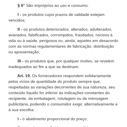
§ 6°
São impróprios ao uso e consumo:
I -
os produtos cujos prazos de validade estejam
vencidos;
II -
os produtos deteriorados, alterados, adulterados,
avariados, falsificados, corrompidos, fraudados, nocivos à
vida ou à saúde, perigosos ou, ainda, aqueles em desacordo
com as normas regulamentares de fabricação, distribuição
ou apresentação;
III -
os produtos que, por qualquer motivo, se revelem
inadequados ao fim a que se destinam.
Art. 19.
Os fornecedores respondem solidariamente
pelos vícios de quantidade do produto sempre que,
respeitadas as variações decorrentes de sua natureza, seu
conteúdo líquido for inferior às indicações constantes do
recipiente, da embalagem, rotulagem ou de mensagem
publicitária, podendo o consumidor exigir, alternativamente e
à sua escolha:
I -
o abatimento proporcional do preço;