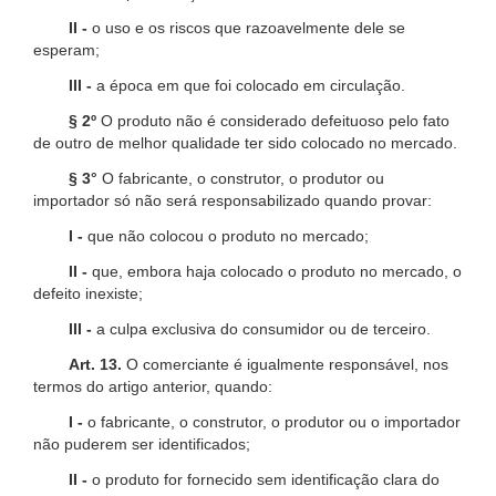
II -
o uso e os riscos que razoavelmente dele se
esperam;
III -
a época em que foi colocado em circulação.
§ 2º
O produto não é considerado defeituoso pelo fato
de outro de melhor qualidade ter sido colocado no mercado.
§ 3°
O fabricante, o construtor, o produtor ou
importador só não será responsabilizado quando provar:
I -
que não colocou o produto no mercado;
II -
que, embora haja colocado o produto no mercado, o
defeito inexiste;
III -
a culpa exclusiva do consumidor ou de terceiro.
Art. 13.
O comerciante é igualmente responsável, nos
termos do artigo anterior, quando:
I -
o fabricante, o construtor, o produtor ou o importador
não puderem ser identificados;
II -
o produto for fornecido sem identificação clara do