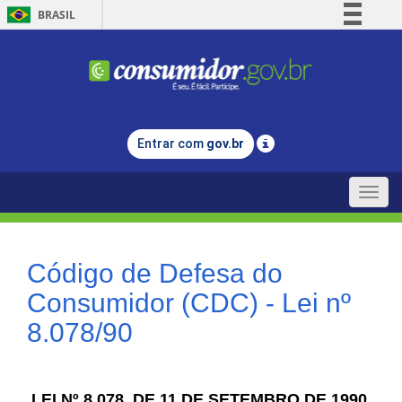
BRASIL
Simplifique!
Comunica BR
Participe
Acesso à informação
Entrar com
gov.br
Legislação
Canais
Toggle
naviga
Código de Defesa do
Consumidor (CDC) - Lei nº
8.078/90
LEI Nº 8.078, DE 11 DE SETEMBRO DE 1990.