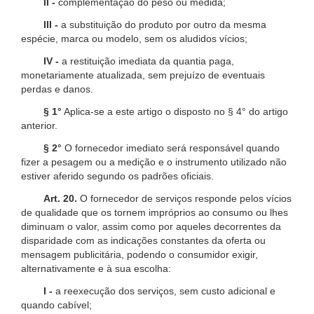
II -
complementação do peso ou medida;
III -
a substituição do produto por outro da mesma
espécie, marca ou modelo, sem os aludidos vícios;
IV -
a restituição imediata da quantia paga,
monetariamente atualizada, sem prejuízo de eventuais
perdas e danos.
§ 1°
Aplica-se a este artigo o disposto no § 4° do artigo
anterior.
§ 2°
O fornecedor imediato será responsável quando
fizer a pesagem ou a medição e o instrumento utilizado não
estiver aferido segundo os padrões oficiais.
Art. 20.
O fornecedor de serviços responde pelos vícios
de qualidade que os tornem impróprios ao consumo ou lhes
diminuam o valor, assim como por aqueles decorrentes da
disparidade com as indicações constantes da oferta ou
mensagem publicitária, podendo o consumidor exigir,
alternativamente e à sua escolha:
I -
a reexecução dos serviços, sem custo adicional e
quando cabível;