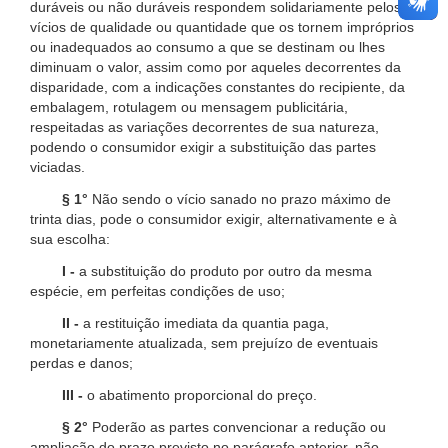
duráveis ou não duráveis respondem solidariamente pelos
vícios de qualidade ou quantidade que os tornem impróprios
ou inadequados ao consumo a que se destinam ou lhes
diminuam o valor, assim como por aqueles decorrentes da
disparidade, com a indicações constantes do recipiente, da
embalagem, rotulagem ou mensagem publicitária,
respeitadas as variações decorrentes de sua natureza,
podendo o consumidor exigir a substituição das partes
viciadas.
§ 1°
Não sendo o vício sanado no prazo máximo de
trinta dias, pode o consumidor exigir, alternativamente e à
sua escolha:
I -
a substituição do produto por outro da mesma
espécie, em perfeitas condições de uso;
II -
a restituição imediata da quantia paga,
monetariamente atualizada, sem prejuízo de eventuais
perdas e danos;
III -
o abatimento proporcional do preço.
§ 2°
Poderão as partes convencionar a redução ou
ampliação do prazo previsto no parágrafo anterior, não