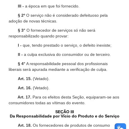
III -
a época em que foi fornecido.
§ 2º
O serviço não é considerado defeituoso pela
adoção de novas técnicas.
§ 3°
O fornecedor de serviços só não será
responsabilizado quando provar:
I -
que, tendo prestado o serviço, o defeito inexiste;
II -
a culpa exclusiva do consumidor ou de terceiro.
§ 4°
A responsabilidade pessoal dos profissionais
liberais será apurada mediante a verificação de culpa.
Art. 15.
(Vetado).
Art. 16.
(Vetado).
Art. 17.
Para os efeitos desta Seção, equiparam-se aos
consumidores todas as vítimas do evento.
SEÇÃO III
Da Responsabilidade por Vício do Produto e do Serviço
Art. 18.
Os fornecedores de produtos de consumo