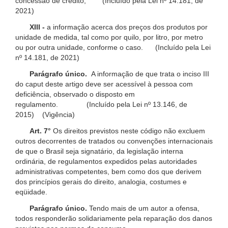
concessão de crédito; (Incluído pela Lei nº 14.181, de
2021)
XIII -
a informação acerca dos preços dos produtos por
unidade de medida, tal como por quilo, por litro, por metro
ou por outra unidade, conforme o caso. (Incluído pela Lei
nº 14.181, de 2021)
Parágrafo único.
A informação de que trata o inciso III
do caput deste artigo deve ser acessível à pessoa com
deficiência, observado o disposto em
regulamento. (Incluído pela Lei nº 13.146, de
2015) (Vigência)
Art. 7°
Os direitos previstos neste código não excluem
outros decorrentes de tratados ou convenções internacionais
de que o Brasil seja signatário, da legislação interna
ordinária, de regulamentos expedidos pelas autoridades
administrativas competentes, bem como dos que derivem
dos princípios gerais do direito, analogia, costumes e
eqüidade.
Parágrafo único.
Tendo mais de um autor a ofensa,
todos responderão solidariamente pela reparação dos danos