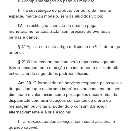
II -
complementação do peso ou medida;
III -
a substituição do produto por outro da mesma
espécie, marca ou modelo, sem os aludidos vícios;
IV -
a restituição imediata da quantia paga,
monetariamente atualizada, sem prejuízo de eventuais
perdas e danos.
§ 1°
Aplica-se a este artigo o disposto no § 4° do artigo
anterior.
§ 2°
O fornecedor imediato será responsável quando
fizer a pesagem ou a medição e o instrumento utilizado não
estiver aferido segundo os padrões oficiais.
Art. 20.
O fornecedor de serviços responde pelos vícios
de qualidade que os tornem impróprios ao consumo ou lhes
diminuam o valor, assim como por aqueles decorrentes da
disparidade com as indicações constantes da oferta ou
mensagem publicitária, podendo o consumidor exigir,
alternativamente e à sua escolha:
I -
a reexecução dos serviços, sem custo adicional e
quando cabível;