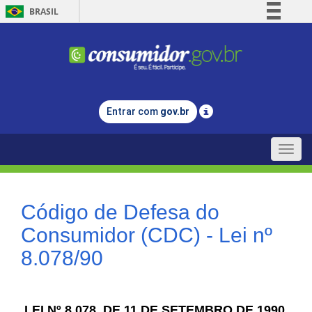
BRASIL
Simplifique!
Comunica BR
Participe
Acesso à informação
Entrar com
gov.br
Legislação
Canais
Toggle
naviga
Código de Defesa do
Consumidor (CDC) - Lei nº
8.078/90
LEI Nº 8.078, DE 11 DE SETEMBRO DE 1990.