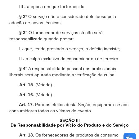
III -
a época em que foi fornecido.
§ 2º
O serviço não é considerado defeituoso pela
adoção de novas técnicas.
§ 3°
O fornecedor de serviços só não será
responsabilizado quando provar:
I -
que, tendo prestado o serviço, o defeito inexiste;
II -
a culpa exclusiva do consumidor ou de terceiro.
§ 4°
A responsabilidade pessoal dos profissionais
liberais será apurada mediante a verificação de culpa.
Art. 15.
(Vetado).
Art. 16.
(Vetado).
Art. 17.
Para os efeitos desta Seção, equiparam-se aos
consumidores todas as vítimas do evento.
SEÇÃO III
Da Responsabilidade por Vício do Produto e do Serviço
Art. 18.
Os fornecedores de produtos de consumo