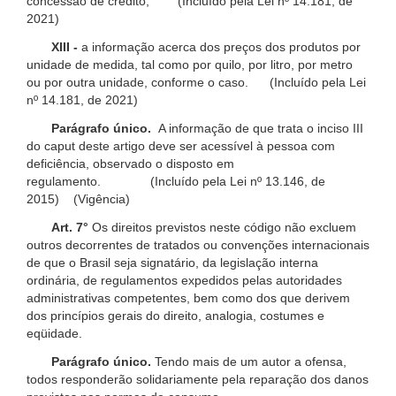
concessão de crédito; (Incluído pela Lei nº 14.181, de
2021)
XIII -
a informação acerca dos preços dos produtos por
unidade de medida, tal como por quilo, por litro, por metro
ou por outra unidade, conforme o caso. (Incluído pela Lei
nº 14.181, de 2021)
Parágrafo único.
A informação de que trata o inciso III
do caput deste artigo deve ser acessível à pessoa com
deficiência, observado o disposto em
regulamento. (Incluído pela Lei nº 13.146, de
2015) (Vigência)
Art. 7°
Os direitos previstos neste código não excluem
outros decorrentes de tratados ou convenções internacionais
de que o Brasil seja signatário, da legislação interna
ordinária, de regulamentos expedidos pelas autoridades
administrativas competentes, bem como dos que derivem
dos princípios gerais do direito, analogia, costumes e
eqüidade.
Parágrafo único.
Tendo mais de um autor a ofensa,
todos responderão solidariamente pela reparação dos danos