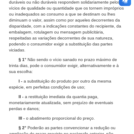
duráveis ou não duráveis respondem solidariamente pelos
vícios de qualidade ou quantidade que os tornem impróprios
ou inadequados ao consumo a que se destinam ou lhes
diminuam o valor, assim como por aqueles decorrentes da
disparidade, com a indicações constantes do recipiente, da
embalagem, rotulagem ou mensagem publicitária,
respeitadas as variações decorrentes de sua natureza,
podendo o consumidor exigir a substituição das partes
viciadas.
§ 1°
Não sendo o vício sanado no prazo máximo de
trinta dias, pode o consumidor exigir, alternativamente e à
sua escolha:
I -
a substituição do produto por outro da mesma
espécie, em perfeitas condições de uso;
II -
a restituição imediata da quantia paga,
monetariamente atualizada, sem prejuízo de eventuais
perdas e danos;
III -
o abatimento proporcional do preço.
§ 2°
Poderão as partes convencionar a redução ou
ampliação do prazo previsto no parágrafo anterior, não