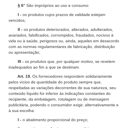
§ 6°
São impróprios ao uso e consumo:
I -
os produtos cujos prazos de validade estejam
vencidos;
II -
os produtos deteriorados, alterados, adulterados,
avariados, falsificados, corrompidos, fraudados, nocivos à
vida ou à saúde, perigosos ou, ainda, aqueles em desacordo
com as normas regulamentares de fabricação, distribuição
ou apresentação;
III -
os produtos que, por qualquer motivo, se revelem
inadequados ao fim a que se destinam.
Art. 19.
Os fornecedores respondem solidariamente
pelos vícios de quantidade do produto sempre que,
respeitadas as variações decorrentes de sua natureza, seu
conteúdo líquido for inferior às indicações constantes do
recipiente, da embalagem, rotulagem ou de mensagem
publicitária, podendo o consumidor exigir, alternativamente e
à sua escolha:
I -
o abatimento proporcional do preço;