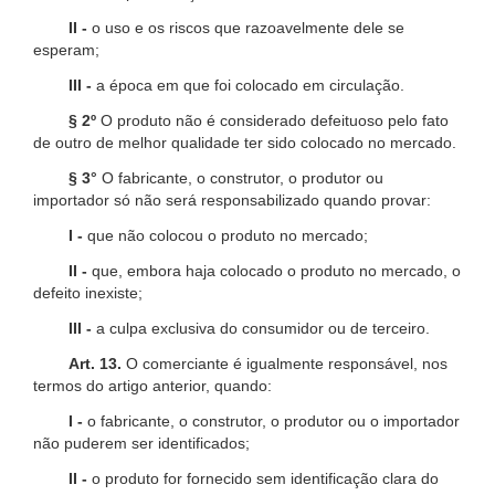
II -
o uso e os riscos que razoavelmente dele se
esperam;
III -
a época em que foi colocado em circulação.
§ 2º
O produto não é considerado defeituoso pelo fato
de outro de melhor qualidade ter sido colocado no mercado.
§ 3°
O fabricante, o construtor, o produtor ou
importador só não será responsabilizado quando provar:
I -
que não colocou o produto no mercado;
II -
que, embora haja colocado o produto no mercado, o
defeito inexiste;
III -
a culpa exclusiva do consumidor ou de terceiro.
Art. 13.
O comerciante é igualmente responsável, nos
termos do artigo anterior, quando:
I -
o fabricante, o construtor, o produtor ou o importador
não puderem ser identificados;
II -
o produto for fornecido sem identificação clara do