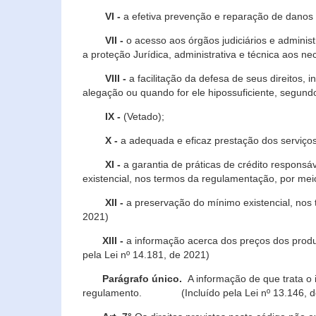
VI -
a efetiva prevenção e reparação de danos pa
VII -
o acesso aos órgãos judiciários e administ
a proteção Jurídica, administrativa e técnica aos ne
VIII -
a facilitação da defesa de seus direitos, i
alegação ou quando for ele hipossuficiente, segundo
IX -
(Vetado);
X -
a adequada e eficaz prestação dos serviços
XI -
a garantia de práticas de crédito respons
existencial, nos termos da regulamentação, por mei
XII -
a preservação do mínimo existencial, nos
2021)
XIII -
a informação acerca dos preços dos produt
pela Lei nº 14.181, de 2021)
Parágrafo único.
A informação de que trata o i
regulamento. (Incluído pela Lei nº 13.146, d