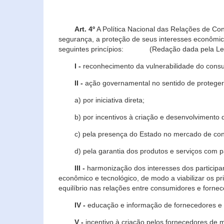
Art. 4º
A Política Nacional das Relações de Co
segurança, a proteção de seus interesses econômic
seguintes princípios: (Redação dada pela Lei n
I -
reconhecimento da vulnerabilidade do con
II -
ação governamental no sentido de proteger
a) por iniciativa direta;
b) por incentivos à criação e desenvolvimento de
c) pela presença do Estado no mercado de co
d) pela garantia dos produtos e serviços com pa
III -
harmonização dos interesses dos particip
econômico e tecnológico, de modo a viabilizar os p
equilíbrio nas relações entre consumidores e forne
IV -
educação e informação de fornecedores e 
V -
incentivo à criação pelos fornecedores de 