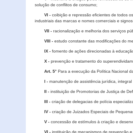
solução de conflitos de consumo;
VI -
coibição e repressão eficientes de todos o
industriais das marcas e nomes comerciais e signos
VII -
racionalização e melhoria dos serviços púb
VIII -
estudo constante das modificações do m
IX -
fomento de ações direcionadas à educação 
X -
prevenção e tratamento do superendividame
Art. 5°
Para a execução da Política Nacional d
I -
manutenção de assistência jurídica, integral
II -
instituição de Promotorias de Justiça de De
III -
criação de delegacias de polícia especial
IV -
criação de Juizados Especiais de Pequenas
V -
concessão de estímulos à criação e desen
VI -
instituição de mecanismos de prevenção e 