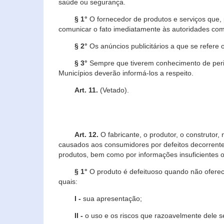
saúde ou segurança.
§ 1°
O fornecedor de produtos e serviços que,
comunicar o fato imediatamente às autoridades com
§ 2°
Os anúncios publicitários a que se refere 
§ 3°
Sempre que tiverem conhecimento de peric
Municípios deverão informá-los a respeito.
Art. 11.
(Vetado).
Art. 12.
O fabricante, o produtor, o construtor
causados aos consumidores por defeitos decorrente
produtos, bem como por informações insuficientes o
§ 1°
O produto é defeituoso quando não oferece
quais:
I -
sua apresentação;
II -
o uso e os riscos que razoavelmente dele 