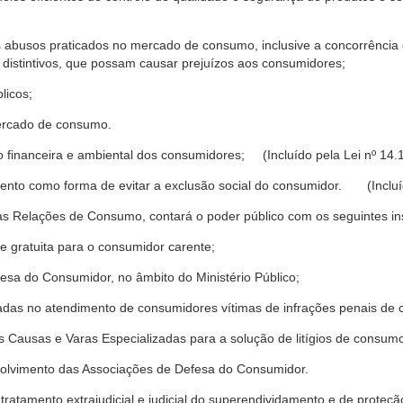
s abusos praticados no mercado de consumo, inclusive a concorrência de
 distintivos, que possam causar prejuízos aos consumidores;
licos;
ercado de consumo.
financeira e ambiental dos consumidores; (Incluído pela Lei nº 14.
nto como forma de evitar a exclusão social do consumidor. (Incluíd
as Relações de Consumo, contará o poder público com os seguintes ins
 e gratuita para o consumidor carente;
fesa do Consumidor, no âmbito do Ministério Público;
izadas no atendimento de consumidores vítimas de infrações penais de
 Causas e Varas Especializadas para a solução de litígios de consum
volvimento das Associações de Defesa do Consumidor.
tratamento extrajudicial e judicial do superendividamento e de prote