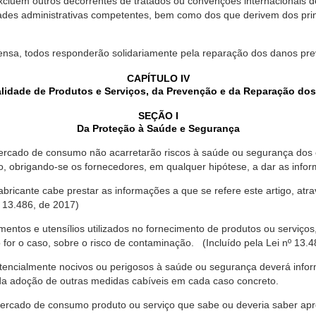
xcluem outros decorrentes de tratados ou convenções internacionais de 
ades administrativas competentes, bem como dos que derivem dos princ
ensa, todos responderão solidariamente pela reparação dos danos pr
CAPÍTULO IV
lidade de Produtos e Serviços, da Prevenção e da Reparação do
SEÇÃO I
Da Proteção à Saúde e Segurança
ercado de consumo não acarretarão riscos à saúde ou segurança dos 
ão, obrigando-se os fornecedores, em qualquer hipótese, a dar as inf
fabricante cabe prestar as informações a que se refere este artigo, a
 13.486, de 2017)
entos e utensílios utilizados no fornecimento de produtos ou serviços
for o caso, sobre o risco de contaminação. (Incluído pela Lei nº 13.4
tencialmente nocivos ou perigosos à saúde ou segurança deverá infor
 da adoção de outras medidas cabíveis em cada caso concreto.
rcado de consumo produto ou serviço que sabe ou deveria saber apres