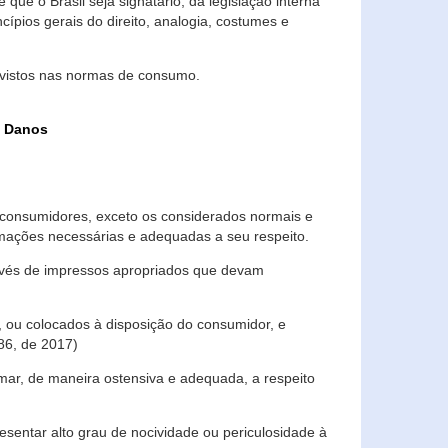
que o Brasil seja signatário, da legislação interna
ípios gerais do direito, analogia, costumes e
evistos nas normas de consumo.
s Danos
consumidores, exceto os considerados normais e
ormações necessárias e adequadas a seu respeito.
través de impressos apropriados que devam
, ou colocados à disposição do consumidor, e
86, de 2017)
mar, de maneira ostensiva e adequada, a respeito
entar alto grau de nocividade ou periculosidade à