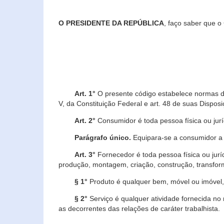
O PRESIDENTE DA REPÚBLICA
, faço saber que o
Art. 1°
O presente código estabelece normas de 
V, da Constituição Federal e art. 48 de suas Disposi
Art. 2°
Consumidor é toda pessoa física ou juríd
Parágrafo único.
Equipara-se a consumidor a c
Art. 3°
Fornecedor é toda pessoa física ou jurí
produção, montagem, criação, construção, transform
§ 1°
Produto é qualquer bem, móvel ou imóvel, 
§ 2°
Serviço é qualquer atividade fornecida no 
as decorrentes das relações de caráter trabalhista.