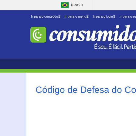
BRASIL
Ir para o conteúdo
1
Ir para o menu
2
Ir para o login
3
Ir para o r
Código de Defesa do Co