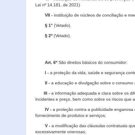
Lei nº 14.181, de 2021)
VII -
instituição de núcleos de conciliação e m
§ 1°
(Vetado).
§ 2º
(Vetado).
Art. 6º
São direitos básicos do consumidor:
I -
a proteção da vida, saúde e segurança contr
II -
a educação e divulgação sobre o consumo a
III -
a informação adequada e clara sobre os dife
incidentes e preço, bem como sobre os riscos q
IV -
a proteção contra a publicidade enganosa e
fornecimento de produtos e serviços;
V -
a modificação das cláusulas contratuais qu
excessivamente onerosas;