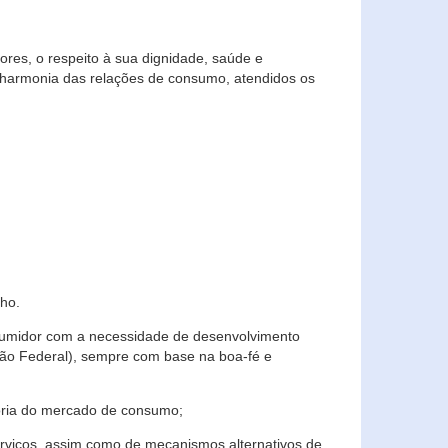
res, o respeito à sua dignidade, saúde e
 harmonia das relações de consumo, atendidos os
ho.
nsumidor com a necessidade de desenvolvimento
ição Federal), sempre com base na boa-fé e
horia do mercado de consumo;
serviços, assim como de mecanismos alternativos de