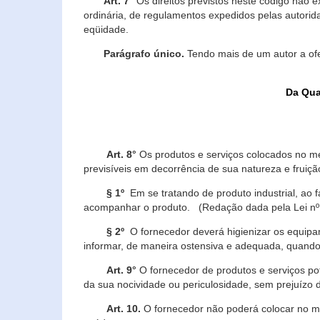
Art. 7°
Os direitos previstos neste código não e
ordinária, de regulamentos expedidos pelas autorid
eqüidade.
Parágrafo único.
Tendo mais de um autor a of
Da Qua
Art. 8°
Os produtos e serviços colocados no m
previsíveis em decorrência de sua natureza e fruiç
§ 1º
Em se tratando de produto industrial, ao 
acompanhar o produto. (Redação dada pela Lei nº
§ 2º
O fornecedor deverá higienizar os equipam
informar, de maneira ostensiva e adequada, quando 
Art. 9°
O fornecedor de produtos e serviços po
da sua nocividade ou periculosidade, sem prejuízo
Art. 10.
O fornecedor não poderá colocar no me