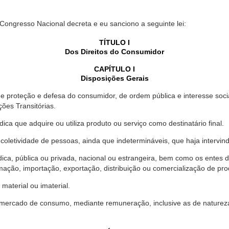
 Congresso Nacional decreta e eu sanciono a seguinte lei:
TÍTULO I
Dos Direitos do Consumidor
CAPÍTULO I
Disposições Gerais
proteção e defesa do consumidor, de ordem pública e interesse social,
ções Transitórias.
ica que adquire ou utiliza produto ou serviço como destinatário final.
oletividade de pessoas, ainda que indetermináveis, que haja intervi
dica, pública ou privada, nacional ou estrangeira, bem como os entes
ação, importação, exportação, distribuição ou comercialização de pro
material ou imaterial.
mercado de consumo, mediante remuneração, inclusive as de natureza ba