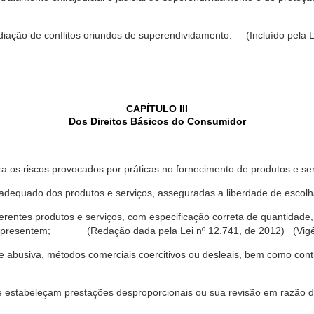
ediação de conflitos oriundos de superendividamento. (Incluído pela L
CAPÍTULO III
Dos Direitos Básicos do Consumidor
a os riscos provocados por práticas no fornecimento de produtos e se
dequado dos produtos e serviços, asseguradas a liberdade de escolha
rentes produtos e serviços, com especificação correta de quantidade, 
ue apresentem; (Redação dada pela Lei nº 12.741, de 2012) (Vigê
 abusiva, métodos comerciais coercitivos ou desleais, bem como contr
e estabeleçam prestações desproporcionais ou sua revisão em razão d