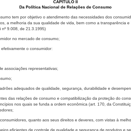
CAPÍTULO II
Da Política Nacional de Relações de Consumo
nsumo tem por objetivo o atendimento das necessidades dos consumido
os, a melhoria da sua qualidade de vida, bem como a transparência e
º 9.008, de 21.3.1995)
sumidor no mercado de consumo;
 efetivamente o consumidor:
 associações representativas;
nsumo;
drões adequados de qualidade, segurança, durabilidade e desempen
antes das relações de consumo e compatibilização da proteção do co
rincípios nos quais se funda a ordem econômica (art. 170, da Constitu
cedores;
consumidores, quanto aos seus direitos e deveres, com vistas à mel
meios eficientes de controle de qualidade e segurança de produtos e 