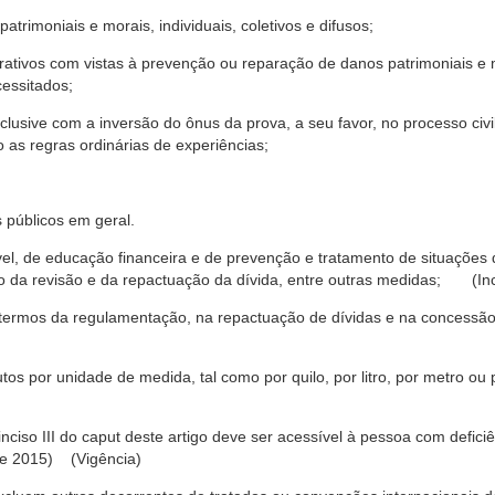
trimoniais e morais, individuais, coletivos e difusos;
rativos com vistas à prevenção ou reparação de danos patrimoniais e mo
cessitados;
nclusive com a inversão do ônus da prova, a seu favor, no processo civil,
 as regras ordinárias de experiências;
 públicos em geral.
ável, de educação financeira e de prevenção e tratamento de situaçõe
o da revisão e da repactuação da dívida, entre outras medidas; (Inc
 termos da regulamentação, na repactuação de dívidas e na concessão
os por unidade de medida, tal como por quilo, por litro, por metro o
nciso III do caput deste artigo deve ser acessível à pessoa com defic
e 2015) (Vigência)