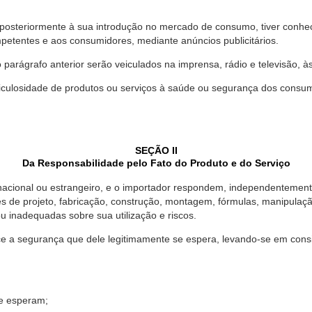
 posteriormente à sua introdução no mercado de consumo, tiver conhe
petentes e aos consumidores, mediante anúncios publicitários.
o parágrafo anterior serão veiculados na imprensa, rádio e televisão, 
ulosidade de produtos ou serviços à saúde ou segurança dos consumido
SEÇÃO II
Da Responsabilidade pelo Fato do Produto e do Serviço
, nacional ou estrangeiro, e o importador respondem, independentemen
s de projeto, fabricação, construção, montagem, fórmulas, manipula
u inadequadas sobre sua utilização e riscos.
 a segurança que dele legitimamente se espera, levando-se em consid
se esperam;