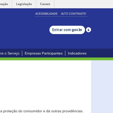
mação
Legislação
Canais
ACESSIBILIDADE
ALTO CONTRASTE
Entrar com
gov.br
re o Serviço
Empresas Participantes
Indicadores
0
a proteção do consumidor e dá outras providências.