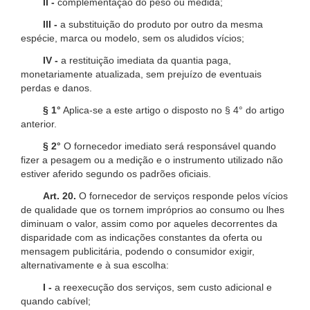
II -
complementação do peso ou medida;
III -
a substituição do produto por outro da mesma
espécie, marca ou modelo, sem os aludidos vícios;
IV -
a restituição imediata da quantia paga,
monetariamente atualizada, sem prejuízo de eventuais
perdas e danos.
§ 1°
Aplica-se a este artigo o disposto no § 4° do artigo
anterior.
§ 2°
O fornecedor imediato será responsável quando
fizer a pesagem ou a medição e o instrumento utilizado não
estiver aferido segundo os padrões oficiais.
Art. 20.
O fornecedor de serviços responde pelos vícios
de qualidade que os tornem impróprios ao consumo ou lhes
diminuam o valor, assim como por aqueles decorrentes da
disparidade com as indicações constantes da oferta ou
mensagem publicitária, podendo o consumidor exigir,
alternativamente e à sua escolha:
I -
a reexecução dos serviços, sem custo adicional e
quando cabível;