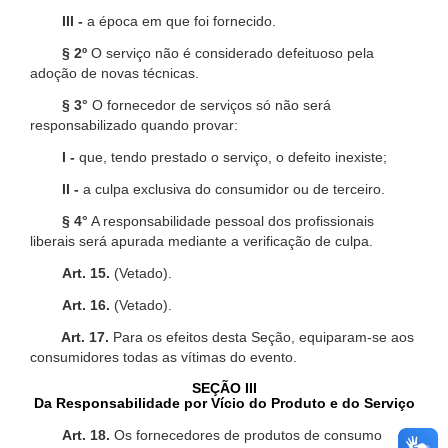
III -
a época em que foi fornecido.
§ 2º
O serviço não é considerado defeituoso pela
adoção de novas técnicas.
§ 3°
O fornecedor de serviços só não será
responsabilizado quando provar:
I -
que, tendo prestado o serviço, o defeito inexiste;
II -
a culpa exclusiva do consumidor ou de terceiro.
§ 4°
A responsabilidade pessoal dos profissionais
liberais será apurada mediante a verificação de culpa.
Art. 15.
(Vetado).
Art. 16.
(Vetado).
Art. 17.
Para os efeitos desta Seção, equiparam-se aos
consumidores todas as vítimas do evento.
SEÇÃO III
Da Responsabilidade por Vício do Produto e do Serviço
Art. 18.
Os fornecedores de produtos de consumo