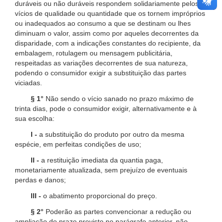
duráveis ou não duráveis respondem solidariamente pelos
vícios de qualidade ou quantidade que os tornem impróprios
ou inadequados ao consumo a que se destinam ou lhes
diminuam o valor, assim como por aqueles decorrentes da
disparidade, com a indicações constantes do recipiente, da
embalagem, rotulagem ou mensagem publicitária,
respeitadas as variações decorrentes de sua natureza,
podendo o consumidor exigir a substituição das partes
viciadas.
§ 1°
Não sendo o vício sanado no prazo máximo de
trinta dias, pode o consumidor exigir, alternativamente e à
sua escolha:
I -
a substituição do produto por outro da mesma
espécie, em perfeitas condições de uso;
II -
a restituição imediata da quantia paga,
monetariamente atualizada, sem prejuízo de eventuais
perdas e danos;
III -
o abatimento proporcional do preço.
§ 2°
Poderão as partes convencionar a redução ou
ampliação do prazo previsto no parágrafo anterior, não