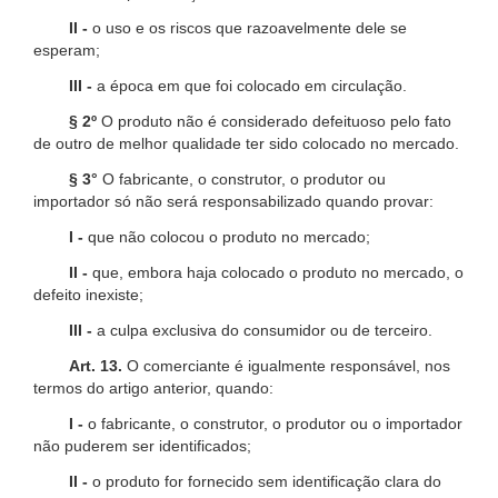
II -
o uso e os riscos que razoavelmente dele se
esperam;
III -
a época em que foi colocado em circulação.
§ 2º
O produto não é considerado defeituoso pelo fato
de outro de melhor qualidade ter sido colocado no mercado.
§ 3°
O fabricante, o construtor, o produtor ou
importador só não será responsabilizado quando provar:
I -
que não colocou o produto no mercado;
II -
que, embora haja colocado o produto no mercado, o
defeito inexiste;
III -
a culpa exclusiva do consumidor ou de terceiro.
Art. 13.
O comerciante é igualmente responsável, nos
termos do artigo anterior, quando:
I -
o fabricante, o construtor, o produtor ou o importador
não puderem ser identificados;
II -
o produto for fornecido sem identificação clara do