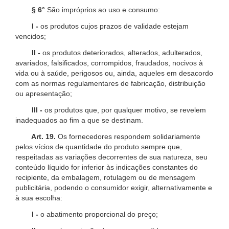
§ 6°
São impróprios ao uso e consumo:
I -
os produtos cujos prazos de validade estejam
vencidos;
II -
os produtos deteriorados, alterados, adulterados,
avariados, falsificados, corrompidos, fraudados, nocivos à
vida ou à saúde, perigosos ou, ainda, aqueles em desacordo
com as normas regulamentares de fabricação, distribuição
ou apresentação;
III -
os produtos que, por qualquer motivo, se revelem
inadequados ao fim a que se destinam.
Art. 19.
Os fornecedores respondem solidariamente
pelos vícios de quantidade do produto sempre que,
respeitadas as variações decorrentes de sua natureza, seu
conteúdo líquido for inferior às indicações constantes do
recipiente, da embalagem, rotulagem ou de mensagem
publicitária, podendo o consumidor exigir, alternativamente e
à sua escolha:
I -
o abatimento proporcional do preço;