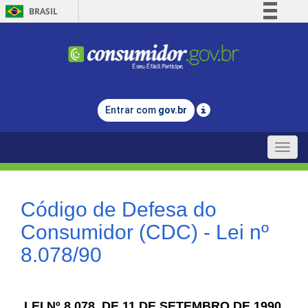
BRASIL
Simplifique!
Comunica BR
Participe
Acesso à informação
Entrar com
gov.br
Legislação
Canais
Toggle
naviga
Código de Defesa do
Consumidor (CDC) - Lei nº
8.078/90
LEI Nº 8.078, DE 11 DE SETEMBRO DE 1990.