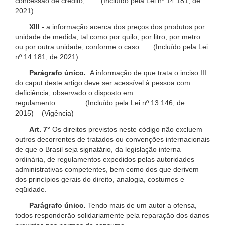
concessão de crédito; (Incluído pela Lei nº 14.181, de
2021)
XIII -
a informação acerca dos preços dos produtos por
unidade de medida, tal como por quilo, por litro, por metro
ou por outra unidade, conforme o caso. (Incluído pela Lei
nº 14.181, de 2021)
Parágrafo único.
A informação de que trata o inciso III
do caput deste artigo deve ser acessível à pessoa com
deficiência, observado o disposto em
regulamento. (Incluído pela Lei nº 13.146, de
2015) (Vigência)
Art. 7°
Os direitos previstos neste código não excluem
outros decorrentes de tratados ou convenções internacionais
de que o Brasil seja signatário, da legislação interna
ordinária, de regulamentos expedidos pelas autoridades
administrativas competentes, bem como dos que derivem
dos princípios gerais do direito, analogia, costumes e
eqüidade.
Parágrafo único.
Tendo mais de um autor a ofensa,
todos responderão solidariamente pela reparação dos danos