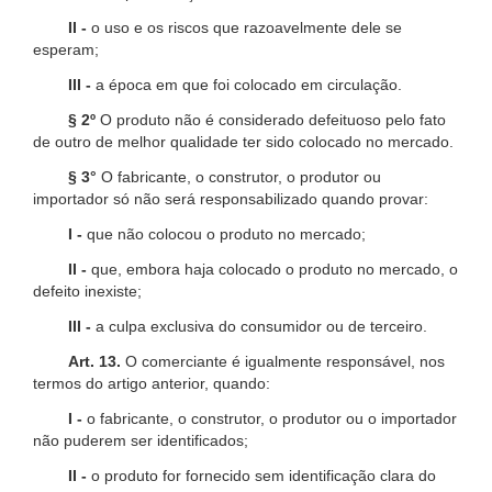
II -
o uso e os riscos que razoavelmente dele se
esperam;
III -
a época em que foi colocado em circulação.
§ 2º
O produto não é considerado defeituoso pelo fato
de outro de melhor qualidade ter sido colocado no mercado.
§ 3°
O fabricante, o construtor, o produtor ou
importador só não será responsabilizado quando provar:
I -
que não colocou o produto no mercado;
II -
que, embora haja colocado o produto no mercado, o
defeito inexiste;
III -
a culpa exclusiva do consumidor ou de terceiro.
Art. 13.
O comerciante é igualmente responsável, nos
termos do artigo anterior, quando:
I -
o fabricante, o construtor, o produtor ou o importador
não puderem ser identificados;
II -
o produto for fornecido sem identificação clara do