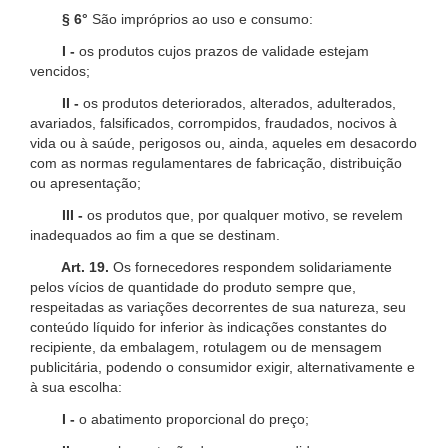
§ 6°
São impróprios ao uso e consumo:
I -
os produtos cujos prazos de validade estejam
vencidos;
II -
os produtos deteriorados, alterados, adulterados,
avariados, falsificados, corrompidos, fraudados, nocivos à
vida ou à saúde, perigosos ou, ainda, aqueles em desacordo
com as normas regulamentares de fabricação, distribuição
ou apresentação;
III -
os produtos que, por qualquer motivo, se revelem
inadequados ao fim a que se destinam.
Art. 19.
Os fornecedores respondem solidariamente
pelos vícios de quantidade do produto sempre que,
respeitadas as variações decorrentes de sua natureza, seu
conteúdo líquido for inferior às indicações constantes do
recipiente, da embalagem, rotulagem ou de mensagem
publicitária, podendo o consumidor exigir, alternativamente e
à sua escolha:
I -
o abatimento proporcional do preço;