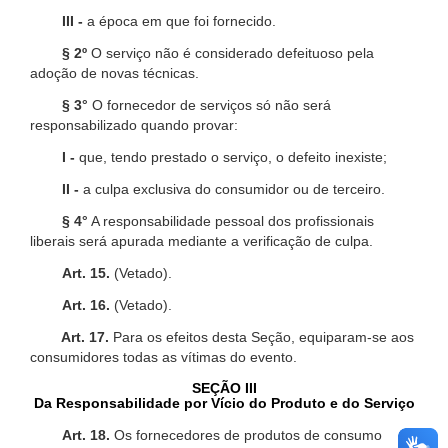
III -
a época em que foi fornecido.
§ 2º
O serviço não é considerado defeituoso pela
adoção de novas técnicas.
§ 3°
O fornecedor de serviços só não será
responsabilizado quando provar:
I -
que, tendo prestado o serviço, o defeito inexiste;
II -
a culpa exclusiva do consumidor ou de terceiro.
§ 4°
A responsabilidade pessoal dos profissionais
liberais será apurada mediante a verificação de culpa.
Art. 15.
(Vetado).
Art. 16.
(Vetado).
Art. 17.
Para os efeitos desta Seção, equiparam-se aos
consumidores todas as vítimas do evento.
SEÇÃO III
Da Responsabilidade por Vício do Produto e do Serviço
Art. 18.
Os fornecedores de produtos de consumo