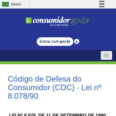
BRASIL
Simplifique!
Comunica BR
Participe
Acesso à informação
Entrar com
gov.br
Legislação
Canais
Toggle
naviga
Código de Defesa do
Consumidor (CDC) - Lei nº
8.078/90
LEI Nº 8.078, DE 11 DE SETEMBRO DE 1990.