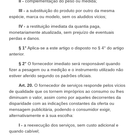
II -
complementação do peso ou medida;
III -
a substituição do produto por outro da mesma
espécie, marca ou modelo, sem os aludidos vícios;
IV -
a restituição imediata da quantia paga,
monetariamente atualizada, sem prejuízo de eventuais
perdas e danos.
§ 1°
Aplica-se a este artigo o disposto no § 4° do artigo
anterior.
§ 2°
O fornecedor imediato será responsável quando
fizer a pesagem ou a medição e o instrumento utilizado não
estiver aferido segundo os padrões oficiais.
Art. 20.
O fornecedor de serviços responde pelos vícios
de qualidade que os tornem impróprios ao consumo ou lhes
diminuam o valor, assim como por aqueles decorrentes da
disparidade com as indicações constantes da oferta ou
mensagem publicitária, podendo o consumidor exigir,
alternativamente e à sua escolha:
I -
a reexecução dos serviços, sem custo adicional e
quando cabível;