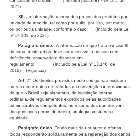
concessão de crédito; (Incluído pela Lei nº 14.181, de
2021)
XIII -
a informação acerca dos preços dos produtos por
unidade de medida, tal como por quilo, por litro, por metro
ou por outra unidade, conforme o caso. (Incluído pela Lei
nº 14.181, de 2021)
Parágrafo único.
A informação de que trata o inciso III
do caput deste artigo deve ser acessível à pessoa com
deficiência, observado o disposto em
regulamento. (Incluído pela Lei nº 13.146, de
2015) (Vigência)
Art. 7°
Os direitos previstos neste código não excluem
outros decorrentes de tratados ou convenções internacionais
de que o Brasil seja signatário, da legislação interna
ordinária, de regulamentos expedidos pelas autoridades
administrativas competentes, bem como dos que derivem
dos princípios gerais do direito, analogia, costumes e
eqüidade.
Parágrafo único.
Tendo mais de um autor a ofensa,
todos responderão solidariamente pela reparação dos danos