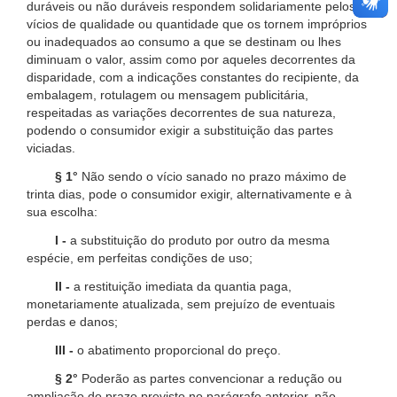
duráveis ou não duráveis respondem solidariamente pelos
vícios de qualidade ou quantidade que os tornem impróprios
ou inadequados ao consumo a que se destinam ou lhes
diminuam o valor, assim como por aqueles decorrentes da
disparidade, com a indicações constantes do recipiente, da
embalagem, rotulagem ou mensagem publicitária,
respeitadas as variações decorrentes de sua natureza,
podendo o consumidor exigir a substituição das partes
viciadas.
§ 1°
Não sendo o vício sanado no prazo máximo de
trinta dias, pode o consumidor exigir, alternativamente e à
sua escolha:
I -
a substituição do produto por outro da mesma
espécie, em perfeitas condições de uso;
II -
a restituição imediata da quantia paga,
monetariamente atualizada, sem prejuízo de eventuais
perdas e danos;
III -
o abatimento proporcional do preço.
§ 2°
Poderão as partes convencionar a redução ou
ampliação do prazo previsto no parágrafo anterior, não