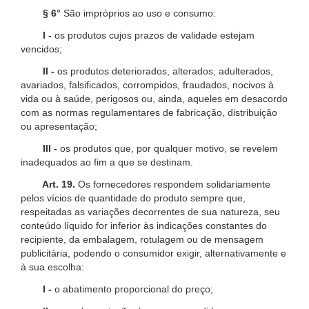
§ 6°
São impróprios ao uso e consumo:
I -
os produtos cujos prazos de validade estejam
vencidos;
II -
os produtos deteriorados, alterados, adulterados,
avariados, falsificados, corrompidos, fraudados, nocivos à
vida ou à saúde, perigosos ou, ainda, aqueles em desacordo
com as normas regulamentares de fabricação, distribuição
ou apresentação;
III -
os produtos que, por qualquer motivo, se revelem
inadequados ao fim a que se destinam.
Art. 19.
Os fornecedores respondem solidariamente
pelos vícios de quantidade do produto sempre que,
respeitadas as variações decorrentes de sua natureza, seu
conteúdo líquido for inferior às indicações constantes do
recipiente, da embalagem, rotulagem ou de mensagem
publicitária, podendo o consumidor exigir, alternativamente e
à sua escolha:
I -
o abatimento proporcional do preço;