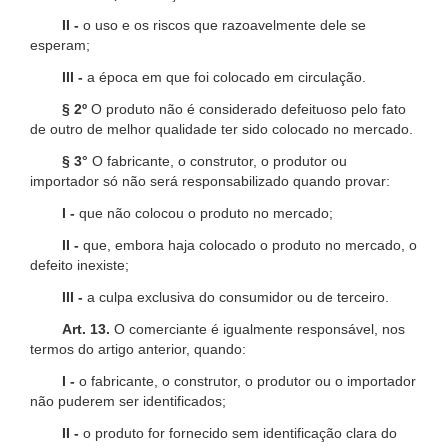
II -
o uso e os riscos que razoavelmente dele se
esperam;
III -
a época em que foi colocado em circulação.
§ 2º
O produto não é considerado defeituoso pelo fato
de outro de melhor qualidade ter sido colocado no mercado.
§ 3°
O fabricante, o construtor, o produtor ou
importador só não será responsabilizado quando provar:
I -
que não colocou o produto no mercado;
II -
que, embora haja colocado o produto no mercado, o
defeito inexiste;
III -
a culpa exclusiva do consumidor ou de terceiro.
Art. 13.
O comerciante é igualmente responsável, nos
termos do artigo anterior, quando:
I -
o fabricante, o construtor, o produtor ou o importador
não puderem ser identificados;
II -
o produto for fornecido sem identificação clara do