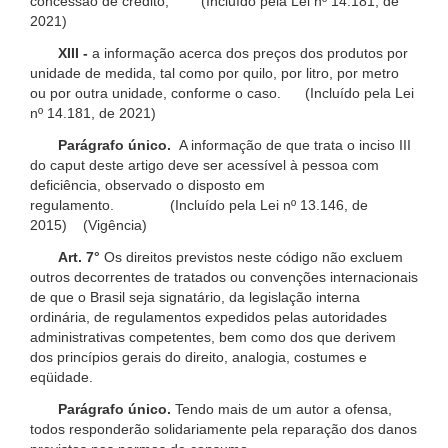
concessão de crédito; (Incluído pela Lei nº 14.181, de
2021)
XIII -
a informação acerca dos preços dos produtos por
unidade de medida, tal como por quilo, por litro, por metro
ou por outra unidade, conforme o caso. (Incluído pela Lei
nº 14.181, de 2021)
Parágrafo único.
A informação de que trata o inciso III
do caput deste artigo deve ser acessível à pessoa com
deficiência, observado o disposto em
regulamento. (Incluído pela Lei nº 13.146, de
2015) (Vigência)
Art. 7°
Os direitos previstos neste código não excluem
outros decorrentes de tratados ou convenções internacionais
de que o Brasil seja signatário, da legislação interna
ordinária, de regulamentos expedidos pelas autoridades
administrativas competentes, bem como dos que derivem
dos princípios gerais do direito, analogia, costumes e
eqüidade.
Parágrafo único.
Tendo mais de um autor a ofensa,
todos responderão solidariamente pela reparação dos danos