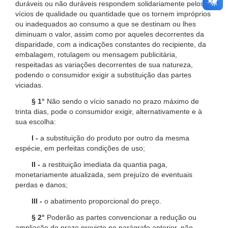
duráveis ou não duráveis respondem solidariamente pelos
vícios de qualidade ou quantidade que os tornem impróprios
ou inadequados ao consumo a que se destinam ou lhes
diminuam o valor, assim como por aqueles decorrentes da
disparidade, com a indicações constantes do recipiente, da
embalagem, rotulagem ou mensagem publicitária,
respeitadas as variações decorrentes de sua natureza,
podendo o consumidor exigir a substituição das partes
viciadas.
§ 1°
Não sendo o vício sanado no prazo máximo de
trinta dias, pode o consumidor exigir, alternativamente e à
sua escolha:
I -
a substituição do produto por outro da mesma
espécie, em perfeitas condições de uso;
II -
a restituição imediata da quantia paga,
monetariamente atualizada, sem prejuízo de eventuais
perdas e danos;
III -
o abatimento proporcional do preço.
§ 2°
Poderão as partes convencionar a redução ou
ampliação do prazo previsto no parágrafo anterior, não