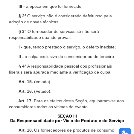
III -
a época em que foi fornecido.
§ 2º
O serviço não é considerado defeituoso pela
adoção de novas técnicas.
§ 3°
O fornecedor de serviços só não será
responsabilizado quando provar:
I -
que, tendo prestado o serviço, o defeito inexiste;
II -
a culpa exclusiva do consumidor ou de terceiro.
§ 4°
A responsabilidade pessoal dos profissionais
liberais será apurada mediante a verificação de culpa.
Art. 15.
(Vetado).
Art. 16.
(Vetado).
Art. 17.
Para os efeitos desta Seção, equiparam-se aos
consumidores todas as vítimas do evento.
SEÇÃO III
Da Responsabilidade por Vício do Produto e do Serviço
Art. 18.
Os fornecedores de produtos de consumo