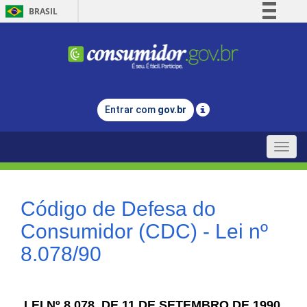
BRASIL
Simplifique!
Comunica BR
Participe
Acesso à informação
Entrar com
gov.br
Legislação
Canais
Toggle
naviga
Código de Defesa do
Consumidor (CDC) - Lei nº
8.078/90
LEI Nº 8.078, DE 11 DE SETEMBRO DE 1990.