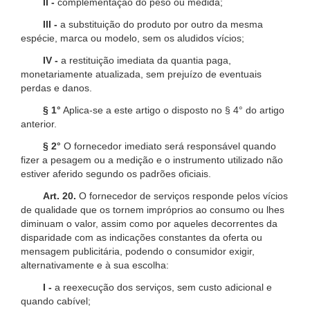
II -
complementação do peso ou medida;
III -
a substituição do produto por outro da mesma
espécie, marca ou modelo, sem os aludidos vícios;
IV -
a restituição imediata da quantia paga,
monetariamente atualizada, sem prejuízo de eventuais
perdas e danos.
§ 1°
Aplica-se a este artigo o disposto no § 4° do artigo
anterior.
§ 2°
O fornecedor imediato será responsável quando
fizer a pesagem ou a medição e o instrumento utilizado não
estiver aferido segundo os padrões oficiais.
Art. 20.
O fornecedor de serviços responde pelos vícios
de qualidade que os tornem impróprios ao consumo ou lhes
diminuam o valor, assim como por aqueles decorrentes da
disparidade com as indicações constantes da oferta ou
mensagem publicitária, podendo o consumidor exigir,
alternativamente e à sua escolha:
I -
a reexecução dos serviços, sem custo adicional e
quando cabível;