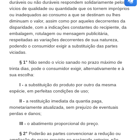
duráveis ou não duráveis respondem solidariamente pelos
vícios de qualidade ou quantidade que os tornem impróprios
ou inadequados ao consumo a que se destinam ou lhes
diminuam o valor, assim como por aqueles decorrentes da
disparidade, com a indicações constantes do recipiente, da
embalagem, rotulagem ou mensagem publicitária,
respeitadas as variações decorrentes de sua natureza,
podendo o consumidor exigir a substituição das partes
viciadas.
§ 1°
Não sendo o vício sanado no prazo máximo de
trinta dias, pode o consumidor exigir, alternativamente e à
sua escolha:
I -
a substituição do produto por outro da mesma
espécie, em perfeitas condições de uso;
II -
a restituição imediata da quantia paga,
monetariamente atualizada, sem prejuízo de eventuais
perdas e danos;
III -
o abatimento proporcional do preço.
§ 2°
Poderão as partes convencionar a redução ou
ampliação do prazo previsto no parágrafo anterior, não