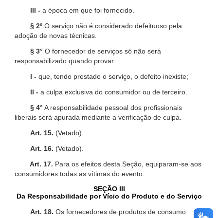
III -
a época em que foi fornecido.
§ 2º
O serviço não é considerado defeituoso pela
adoção de novas técnicas.
§ 3°
O fornecedor de serviços só não será
responsabilizado quando provar:
I -
que, tendo prestado o serviço, o defeito inexiste;
II -
a culpa exclusiva do consumidor ou de terceiro.
§ 4°
A responsabilidade pessoal dos profissionais
liberais será apurada mediante a verificação de culpa.
Art. 15.
(Vetado).
Art. 16.
(Vetado).
Art. 17.
Para os efeitos desta Seção, equiparam-se aos
consumidores todas as vítimas do evento.
SEÇÃO III
Da Responsabilidade por Vício do Produto e do Serviço
Art. 18.
Os fornecedores de produtos de consumo