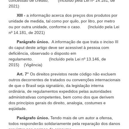
concessão de crédito; (Incluído pela Lei nº 14.181, de
2021)
XIII -
a informação acerca dos preços dos produtos por
unidade de medida, tal como por quilo, por litro, por metro
ou por outra unidade, conforme o caso. (Incluído pela Lei
nº 14.181, de 2021)
Parágrafo único.
A informação de que trata o inciso III
do caput deste artigo deve ser acessível à pessoa com
deficiência, observado o disposto em
regulamento. (Incluído pela Lei nº 13.146, de
2015) (Vigência)
Art. 7°
Os direitos previstos neste código não excluem
outros decorrentes de tratados ou convenções internacionais
de que o Brasil seja signatário, da legislação interna
ordinária, de regulamentos expedidos pelas autoridades
administrativas competentes, bem como dos que derivem
dos princípios gerais do direito, analogia, costumes e
eqüidade.
Parágrafo único.
Tendo mais de um autor a ofensa,
todos responderão solidariamente pela reparação dos danos