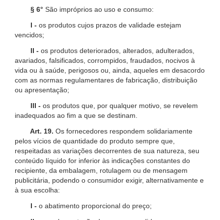
§ 6°
São impróprios ao uso e consumo:
I -
os produtos cujos prazos de validade estejam
vencidos;
II -
os produtos deteriorados, alterados, adulterados,
avariados, falsificados, corrompidos, fraudados, nocivos à
vida ou à saúde, perigosos ou, ainda, aqueles em desacordo
com as normas regulamentares de fabricação, distribuição
ou apresentação;
III -
os produtos que, por qualquer motivo, se revelem
inadequados ao fim a que se destinam.
Art. 19.
Os fornecedores respondem solidariamente
pelos vícios de quantidade do produto sempre que,
respeitadas as variações decorrentes de sua natureza, seu
conteúdo líquido for inferior às indicações constantes do
recipiente, da embalagem, rotulagem ou de mensagem
publicitária, podendo o consumidor exigir, alternativamente e
à sua escolha:
I -
o abatimento proporcional do preço;