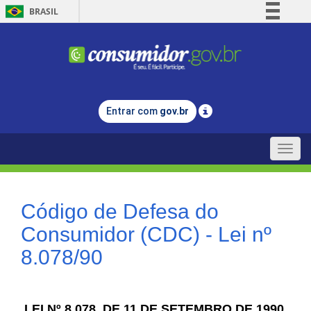
BRASIL
Simplifique!
Comunica BR
Participe
Acesso à informação
Entrar com
gov.br
Legislação
Canais
Toggle
naviga
Código de Defesa do
Consumidor (CDC) - Lei nº
8.078/90
LEI Nº 8.078, DE 11 DE SETEMBRO DE 1990.