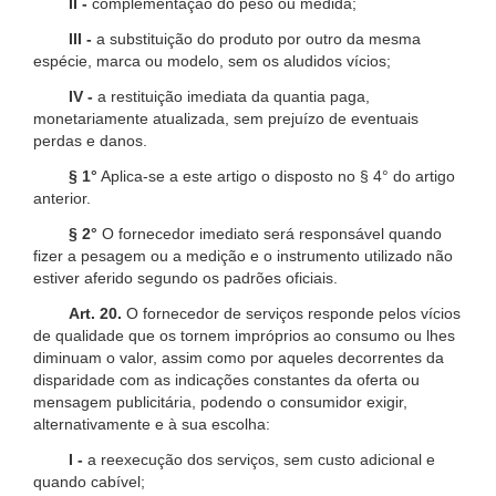
II -
complementação do peso ou medida;
III -
a substituição do produto por outro da mesma
espécie, marca ou modelo, sem os aludidos vícios;
IV -
a restituição imediata da quantia paga,
monetariamente atualizada, sem prejuízo de eventuais
perdas e danos.
§ 1°
Aplica-se a este artigo o disposto no § 4° do artigo
anterior.
§ 2°
O fornecedor imediato será responsável quando
fizer a pesagem ou a medição e o instrumento utilizado não
estiver aferido segundo os padrões oficiais.
Art. 20.
O fornecedor de serviços responde pelos vícios
de qualidade que os tornem impróprios ao consumo ou lhes
diminuam o valor, assim como por aqueles decorrentes da
disparidade com as indicações constantes da oferta ou
mensagem publicitária, podendo o consumidor exigir,
alternativamente e à sua escolha:
I -
a reexecução dos serviços, sem custo adicional e
quando cabível;