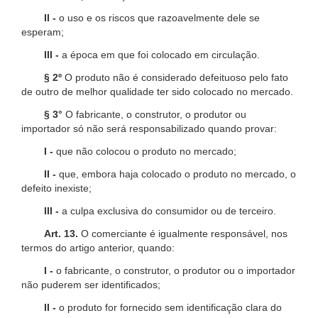
II -
o uso e os riscos que razoavelmente dele se
esperam;
III -
a época em que foi colocado em circulação.
§ 2º
O produto não é considerado defeituoso pelo fato
de outro de melhor qualidade ter sido colocado no mercado.
§ 3°
O fabricante, o construtor, o produtor ou
importador só não será responsabilizado quando provar:
I -
que não colocou o produto no mercado;
II -
que, embora haja colocado o produto no mercado, o
defeito inexiste;
III -
a culpa exclusiva do consumidor ou de terceiro.
Art. 13.
O comerciante é igualmente responsável, nos
termos do artigo anterior, quando:
I -
o fabricante, o construtor, o produtor ou o importador
não puderem ser identificados;
II -
o produto for fornecido sem identificação clara do