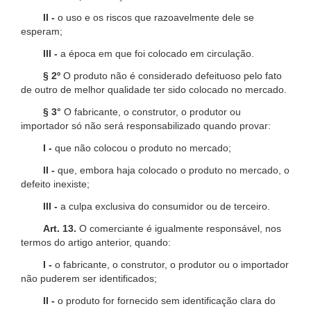
II -
o uso e os riscos que razoavelmente dele se
esperam;
III -
a época em que foi colocado em circulação.
§ 2º
O produto não é considerado defeituoso pelo fato
de outro de melhor qualidade ter sido colocado no mercado.
§ 3°
O fabricante, o construtor, o produtor ou
importador só não será responsabilizado quando provar:
I -
que não colocou o produto no mercado;
II -
que, embora haja colocado o produto no mercado, o
defeito inexiste;
III -
a culpa exclusiva do consumidor ou de terceiro.
Art. 13.
O comerciante é igualmente responsável, nos
termos do artigo anterior, quando:
I -
o fabricante, o construtor, o produtor ou o importador
não puderem ser identificados;
II -
o produto for fornecido sem identificação clara do