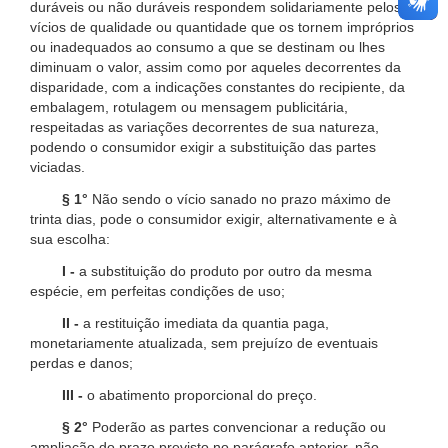
duráveis ou não duráveis respondem solidariamente pelos
vícios de qualidade ou quantidade que os tornem impróprios
ou inadequados ao consumo a que se destinam ou lhes
diminuam o valor, assim como por aqueles decorrentes da
disparidade, com a indicações constantes do recipiente, da
embalagem, rotulagem ou mensagem publicitária,
respeitadas as variações decorrentes de sua natureza,
podendo o consumidor exigir a substituição das partes
viciadas.
§ 1°
Não sendo o vício sanado no prazo máximo de
trinta dias, pode o consumidor exigir, alternativamente e à
sua escolha:
I -
a substituição do produto por outro da mesma
espécie, em perfeitas condições de uso;
II -
a restituição imediata da quantia paga,
monetariamente atualizada, sem prejuízo de eventuais
perdas e danos;
III -
o abatimento proporcional do preço.
§ 2°
Poderão as partes convencionar a redução ou
ampliação do prazo previsto no parágrafo anterior, não