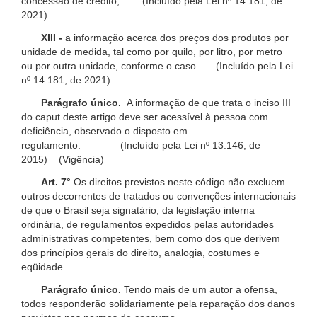
concessão de crédito; (Incluído pela Lei nº 14.181, de
2021)
XIII -
a informação acerca dos preços dos produtos por
unidade de medida, tal como por quilo, por litro, por metro
ou por outra unidade, conforme o caso. (Incluído pela Lei
nº 14.181, de 2021)
Parágrafo único.
A informação de que trata o inciso III
do caput deste artigo deve ser acessível à pessoa com
deficiência, observado o disposto em
regulamento. (Incluído pela Lei nº 13.146, de
2015) (Vigência)
Art. 7°
Os direitos previstos neste código não excluem
outros decorrentes de tratados ou convenções internacionais
de que o Brasil seja signatário, da legislação interna
ordinária, de regulamentos expedidos pelas autoridades
administrativas competentes, bem como dos que derivem
dos princípios gerais do direito, analogia, costumes e
eqüidade.
Parágrafo único.
Tendo mais de um autor a ofensa,
todos responderão solidariamente pela reparação dos danos