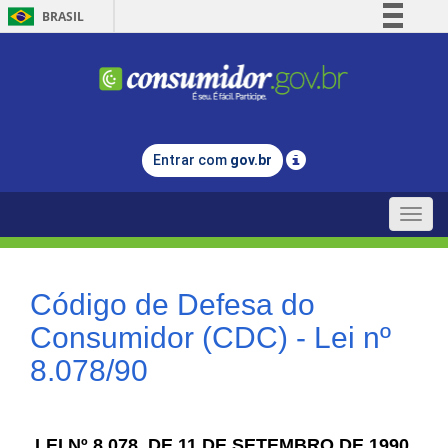
BRASIL
Simplifique!
Comunica BR
Participe
Acesso à informação
Entrar com
gov.br
Legislação
Canais
Toggle
naviga
Código de Defesa do
Consumidor (CDC) - Lei nº
8.078/90
LEI Nº 8.078, DE 11 DE SETEMBRO DE 1990.