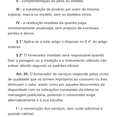
II -
complementação do peso ou medida;
III -
a substituição do produto por outro da mesma
espécie, marca ou modelo, sem os aludidos vícios;
IV -
a restituição imediata da quantia paga,
monetariamente atualizada, sem prejuízo de eventuais
perdas e danos.
§ 1°
Aplica-se a este artigo o disposto no § 4° do artigo
anterior.
§ 2°
O fornecedor imediato será responsável quando
fizer a pesagem ou a medição e o instrumento utilizado não
estiver aferido segundo os padrões oficiais.
Art. 20.
O fornecedor de serviços responde pelos vícios
de qualidade que os tornem impróprios ao consumo ou lhes
diminuam o valor, assim como por aqueles decorrentes da
disparidade com as indicações constantes da oferta ou
mensagem publicitária, podendo o consumidor exigir,
alternativamente e à sua escolha:
I -
a reexecução dos serviços, sem custo adicional e
quando cabível;