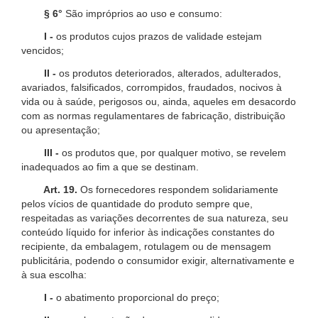
§ 6°
São impróprios ao uso e consumo:
I -
os produtos cujos prazos de validade estejam
vencidos;
II -
os produtos deteriorados, alterados, adulterados,
avariados, falsificados, corrompidos, fraudados, nocivos à
vida ou à saúde, perigosos ou, ainda, aqueles em desacordo
com as normas regulamentares de fabricação, distribuição
ou apresentação;
III -
os produtos que, por qualquer motivo, se revelem
inadequados ao fim a que se destinam.
Art. 19.
Os fornecedores respondem solidariamente
pelos vícios de quantidade do produto sempre que,
respeitadas as variações decorrentes de sua natureza, seu
conteúdo líquido for inferior às indicações constantes do
recipiente, da embalagem, rotulagem ou de mensagem
publicitária, podendo o consumidor exigir, alternativamente e
à sua escolha:
I -
o abatimento proporcional do preço;