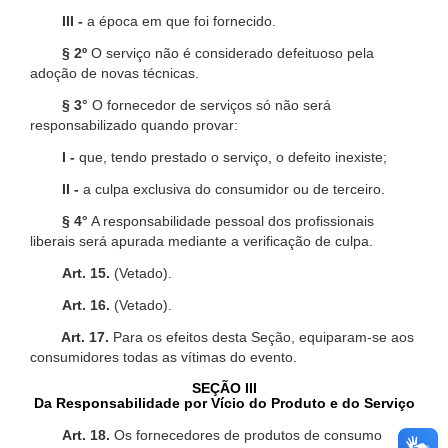
III -
a época em que foi fornecido.
§ 2º
O serviço não é considerado defeituoso pela
adoção de novas técnicas.
§ 3°
O fornecedor de serviços só não será
responsabilizado quando provar:
I -
que, tendo prestado o serviço, o defeito inexiste;
II -
a culpa exclusiva do consumidor ou de terceiro.
§ 4°
A responsabilidade pessoal dos profissionais
liberais será apurada mediante a verificação de culpa.
Art. 15.
(Vetado).
Art. 16.
(Vetado).
Art. 17.
Para os efeitos desta Seção, equiparam-se aos
consumidores todas as vítimas do evento.
SEÇÃO III
Da Responsabilidade por Vício do Produto e do Serviço
Art. 18.
Os fornecedores de produtos de consumo