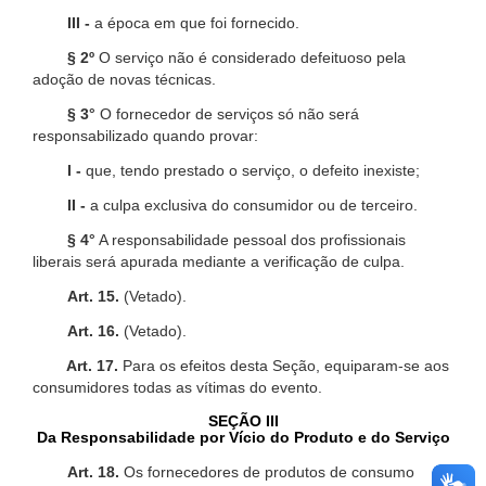
III -
a época em que foi fornecido.
§ 2º
O serviço não é considerado defeituoso pela
adoção de novas técnicas.
§ 3°
O fornecedor de serviços só não será
responsabilizado quando provar:
I -
que, tendo prestado o serviço, o defeito inexiste;
II -
a culpa exclusiva do consumidor ou de terceiro.
§ 4°
A responsabilidade pessoal dos profissionais
liberais será apurada mediante a verificação de culpa.
Art. 15.
(Vetado).
Art. 16.
(Vetado).
Art. 17.
Para os efeitos desta Seção, equiparam-se aos
consumidores todas as vítimas do evento.
SEÇÃO III
Da Responsabilidade por Vício do Produto e do Serviço
Art. 18.
Os fornecedores de produtos de consumo