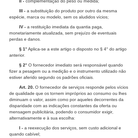
II -
complementação do peso ou medida;
III -
a substituição do produto por outro da mesma
espécie, marca ou modelo, sem os aludidos vícios;
IV -
a restituição imediata da quantia paga,
monetariamente atualizada, sem prejuízo de eventuais
perdas e danos.
§ 1°
Aplica-se a este artigo o disposto no § 4° do artigo
anterior.
§ 2°
O fornecedor imediato será responsável quando
fizer a pesagem ou a medição e o instrumento utilizado não
estiver aferido segundo os padrões oficiais.
Art. 20.
O fornecedor de serviços responde pelos vícios
de qualidade que os tornem impróprios ao consumo ou lhes
diminuam o valor, assim como por aqueles decorrentes da
disparidade com as indicações constantes da oferta ou
mensagem publicitária, podendo o consumidor exigir,
alternativamente e à sua escolha:
I -
a reexecução dos serviços, sem custo adicional e
quando cabível;