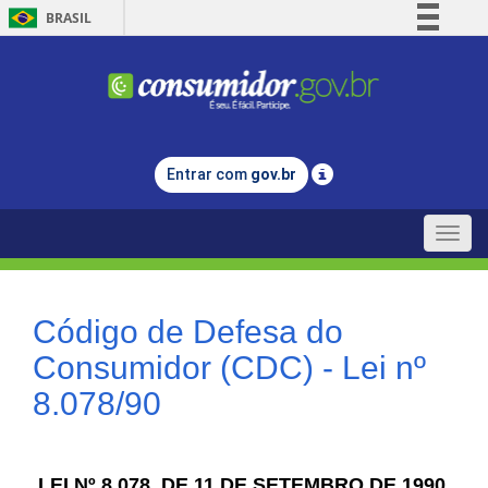
BRASIL
Simplifique!
Comunica BR
Participe
Acesso à informação
Entrar com
gov.br
Legislação
Canais
Toggle
naviga
Código de Defesa do
Consumidor (CDC) - Lei nº
8.078/90
LEI Nº 8.078, DE 11 DE SETEMBRO DE 1990.