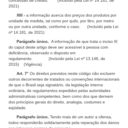
concessão de crédito; (Incluído pela Lei nº 14.181, de
2021)
XIII -
a informação acerca dos preços dos produtos por
unidade de medida, tal como por quilo, por litro, por metro
ou por outra unidade, conforme o caso. (Incluído pela Lei
nº 14.181, de 2021)
Parágrafo único.
A informação de que trata o inciso III
do caput deste artigo deve ser acessível à pessoa com
deficiência, observado o disposto em
regulamento. (Incluído pela Lei nº 13.146, de
2015) (Vigência)
Art. 7°
Os direitos previstos neste código não excluem
outros decorrentes de tratados ou convenções internacionais
de que o Brasil seja signatário, da legislação interna
ordinária, de regulamentos expedidos pelas autoridades
administrativas competentes, bem como dos que derivem
dos princípios gerais do direito, analogia, costumes e
eqüidade.
Parágrafo único.
Tendo mais de um autor a ofensa,
todos responderão solidariamente pela reparação dos danos