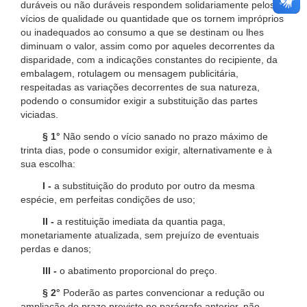
duráveis ou não duráveis respondem solidariamente pelos
vícios de qualidade ou quantidade que os tornem impróprios
ou inadequados ao consumo a que se destinam ou lhes
diminuam o valor, assim como por aqueles decorrentes da
disparidade, com a indicações constantes do recipiente, da
embalagem, rotulagem ou mensagem publicitária,
respeitadas as variações decorrentes de sua natureza,
podendo o consumidor exigir a substituição das partes
viciadas.
§ 1°
Não sendo o vício sanado no prazo máximo de
trinta dias, pode o consumidor exigir, alternativamente e à
sua escolha:
I -
a substituição do produto por outro da mesma
espécie, em perfeitas condições de uso;
II -
a restituição imediata da quantia paga,
monetariamente atualizada, sem prejuízo de eventuais
perdas e danos;
III -
o abatimento proporcional do preço.
§ 2°
Poderão as partes convencionar a redução ou
ampliação do prazo previsto no parágrafo anterior, não