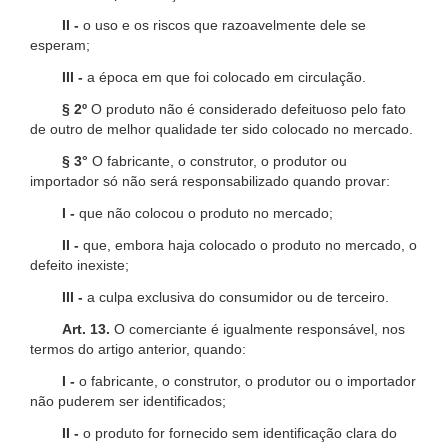
II -
o uso e os riscos que razoavelmente dele se
esperam;
III -
a época em que foi colocado em circulação.
§ 2º
O produto não é considerado defeituoso pelo fato
de outro de melhor qualidade ter sido colocado no mercado.
§ 3°
O fabricante, o construtor, o produtor ou
importador só não será responsabilizado quando provar:
I -
que não colocou o produto no mercado;
II -
que, embora haja colocado o produto no mercado, o
defeito inexiste;
III -
a culpa exclusiva do consumidor ou de terceiro.
Art. 13.
O comerciante é igualmente responsável, nos
termos do artigo anterior, quando:
I -
o fabricante, o construtor, o produtor ou o importador
não puderem ser identificados;
II -
o produto for fornecido sem identificação clara do