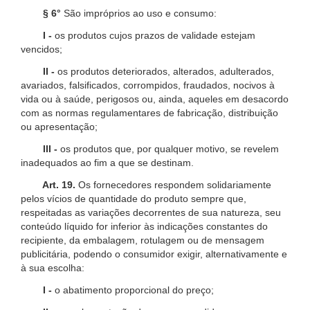
§ 6°
São impróprios ao uso e consumo:
I -
os produtos cujos prazos de validade estejam
vencidos;
II -
os produtos deteriorados, alterados, adulterados,
avariados, falsificados, corrompidos, fraudados, nocivos à
vida ou à saúde, perigosos ou, ainda, aqueles em desacordo
com as normas regulamentares de fabricação, distribuição
ou apresentação;
III -
os produtos que, por qualquer motivo, se revelem
inadequados ao fim a que se destinam.
Art. 19.
Os fornecedores respondem solidariamente
pelos vícios de quantidade do produto sempre que,
respeitadas as variações decorrentes de sua natureza, seu
conteúdo líquido for inferior às indicações constantes do
recipiente, da embalagem, rotulagem ou de mensagem
publicitária, podendo o consumidor exigir, alternativamente e
à sua escolha:
I -
o abatimento proporcional do preço;