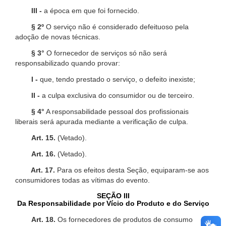
III -
a época em que foi fornecido.
§ 2º
O serviço não é considerado defeituoso pela
adoção de novas técnicas.
§ 3°
O fornecedor de serviços só não será
responsabilizado quando provar:
I -
que, tendo prestado o serviço, o defeito inexiste;
II -
a culpa exclusiva do consumidor ou de terceiro.
§ 4°
A responsabilidade pessoal dos profissionais
liberais será apurada mediante a verificação de culpa.
Art. 15.
(Vetado).
Art. 16.
(Vetado).
Art. 17.
Para os efeitos desta Seção, equiparam-se aos
consumidores todas as vítimas do evento.
SEÇÃO III
Da Responsabilidade por Vício do Produto e do Serviço
Art. 18.
Os fornecedores de produtos de consumo