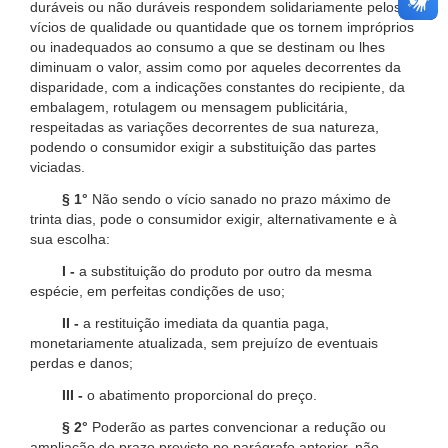
duráveis ou não duráveis respondem solidariamente pelos
vícios de qualidade ou quantidade que os tornem impróprios
ou inadequados ao consumo a que se destinam ou lhes
diminuam o valor, assim como por aqueles decorrentes da
disparidade, com a indicações constantes do recipiente, da
embalagem, rotulagem ou mensagem publicitária,
respeitadas as variações decorrentes de sua natureza,
podendo o consumidor exigir a substituição das partes
viciadas.
§ 1°
Não sendo o vício sanado no prazo máximo de
trinta dias, pode o consumidor exigir, alternativamente e à
sua escolha:
I -
a substituição do produto por outro da mesma
espécie, em perfeitas condições de uso;
II -
a restituição imediata da quantia paga,
monetariamente atualizada, sem prejuízo de eventuais
perdas e danos;
III -
o abatimento proporcional do preço.
§ 2°
Poderão as partes convencionar a redução ou
ampliação do prazo previsto no parágrafo anterior, não