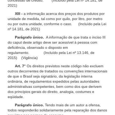
concessão de crédito; (Incluído pela Lei nº 14.181, de
2021)
XIII -
a informação acerca dos preços dos produtos por
unidade de medida, tal como por quilo, por litro, por metro
ou por outra unidade, conforme o caso. (Incluído pela Lei
nº 14.181, de 2021)
Parágrafo único.
A informação de que trata o inciso III
do caput deste artigo deve ser acessível à pessoa com
deficiência, observado o disposto em
regulamento. (Incluído pela Lei nº 13.146, de
2015) (Vigência)
Art. 7°
Os direitos previstos neste código não excluem
outros decorrentes de tratados ou convenções internacionais
de que o Brasil seja signatário, da legislação interna
ordinária, de regulamentos expedidos pelas autoridades
administrativas competentes, bem como dos que derivem
dos princípios gerais do direito, analogia, costumes e
eqüidade.
Parágrafo único.
Tendo mais de um autor a ofensa,
todos responderão solidariamente pela reparação dos danos