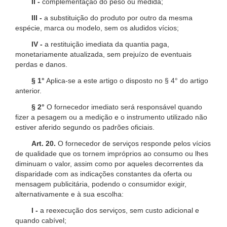
II -
complementação do peso ou medida;
III -
a substituição do produto por outro da mesma
espécie, marca ou modelo, sem os aludidos vícios;
IV -
a restituição imediata da quantia paga,
monetariamente atualizada, sem prejuízo de eventuais
perdas e danos.
§ 1°
Aplica-se a este artigo o disposto no § 4° do artigo
anterior.
§ 2°
O fornecedor imediato será responsável quando
fizer a pesagem ou a medição e o instrumento utilizado não
estiver aferido segundo os padrões oficiais.
Art. 20.
O fornecedor de serviços responde pelos vícios
de qualidade que os tornem impróprios ao consumo ou lhes
diminuam o valor, assim como por aqueles decorrentes da
disparidade com as indicações constantes da oferta ou
mensagem publicitária, podendo o consumidor exigir,
alternativamente e à sua escolha:
I -
a reexecução dos serviços, sem custo adicional e
quando cabível;