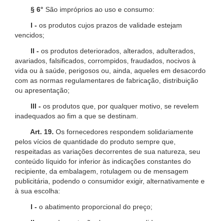
§ 6°
São impróprios ao uso e consumo:
I -
os produtos cujos prazos de validade estejam
vencidos;
II -
os produtos deteriorados, alterados, adulterados,
avariados, falsificados, corrompidos, fraudados, nocivos à
vida ou à saúde, perigosos ou, ainda, aqueles em desacordo
com as normas regulamentares de fabricação, distribuição
ou apresentação;
III -
os produtos que, por qualquer motivo, se revelem
inadequados ao fim a que se destinam.
Art. 19.
Os fornecedores respondem solidariamente
pelos vícios de quantidade do produto sempre que,
respeitadas as variações decorrentes de sua natureza, seu
conteúdo líquido for inferior às indicações constantes do
recipiente, da embalagem, rotulagem ou de mensagem
publicitária, podendo o consumidor exigir, alternativamente e
à sua escolha:
I -
o abatimento proporcional do preço;