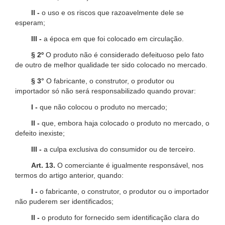
II -
o uso e os riscos que razoavelmente dele se
esperam;
III -
a época em que foi colocado em circulação.
§ 2º
O produto não é considerado defeituoso pelo fato
de outro de melhor qualidade ter sido colocado no mercado.
§ 3°
O fabricante, o construtor, o produtor ou
importador só não será responsabilizado quando provar:
I -
que não colocou o produto no mercado;
II -
que, embora haja colocado o produto no mercado, o
defeito inexiste;
III -
a culpa exclusiva do consumidor ou de terceiro.
Art. 13.
O comerciante é igualmente responsável, nos
termos do artigo anterior, quando:
I -
o fabricante, o construtor, o produtor ou o importador
não puderem ser identificados;
II -
o produto for fornecido sem identificação clara do