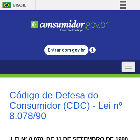
BRASIL
Simplifique!
Comunica BR
Participe
Acesso à informação
Entrar com
gov.br
Legislação
Canais
Toggle
naviga
Código de Defesa do
Consumidor (CDC) - Lei nº
8.078/90
LEI Nº 8.078, DE 11 DE SETEMBRO DE 1990.