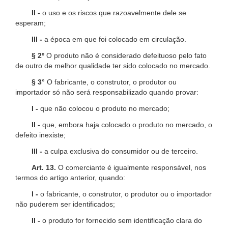
II -
o uso e os riscos que razoavelmente dele se
esperam;
III -
a época em que foi colocado em circulação.
§ 2º
O produto não é considerado defeituoso pelo fato
de outro de melhor qualidade ter sido colocado no mercado.
§ 3°
O fabricante, o construtor, o produtor ou
importador só não será responsabilizado quando provar:
I -
que não colocou o produto no mercado;
II -
que, embora haja colocado o produto no mercado, o
defeito inexiste;
III -
a culpa exclusiva do consumidor ou de terceiro.
Art. 13.
O comerciante é igualmente responsável, nos
termos do artigo anterior, quando:
I -
o fabricante, o construtor, o produtor ou o importador
não puderem ser identificados;
II -
o produto for fornecido sem identificação clara do