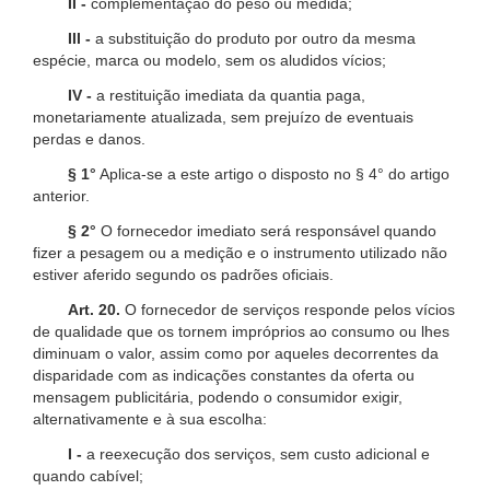
II -
complementação do peso ou medida;
III -
a substituição do produto por outro da mesma
espécie, marca ou modelo, sem os aludidos vícios;
IV -
a restituição imediata da quantia paga,
monetariamente atualizada, sem prejuízo de eventuais
perdas e danos.
§ 1°
Aplica-se a este artigo o disposto no § 4° do artigo
anterior.
§ 2°
O fornecedor imediato será responsável quando
fizer a pesagem ou a medição e o instrumento utilizado não
estiver aferido segundo os padrões oficiais.
Art. 20.
O fornecedor de serviços responde pelos vícios
de qualidade que os tornem impróprios ao consumo ou lhes
diminuam o valor, assim como por aqueles decorrentes da
disparidade com as indicações constantes da oferta ou
mensagem publicitária, podendo o consumidor exigir,
alternativamente e à sua escolha:
I -
a reexecução dos serviços, sem custo adicional e
quando cabível;