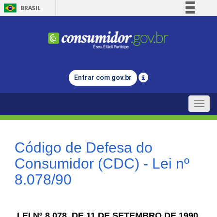
BRASIL
Simplifique!
Comunica BR
Participe
Acesso à informação
Entrar com
gov.br
Legislação
Canais
Toggle
naviga
Código de Defesa do
Consumidor (CDC) - Lei nº
8.078/90
LEI Nº 8.078, DE 11 DE SETEMBRO DE 1990.