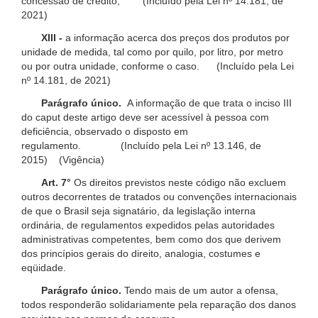
concessão de crédito; (Incluído pela Lei nº 14.181, de
2021)
XIII -
a informação acerca dos preços dos produtos por
unidade de medida, tal como por quilo, por litro, por metro
ou por outra unidade, conforme o caso. (Incluído pela Lei
nº 14.181, de 2021)
Parágrafo único.
A informação de que trata o inciso III
do caput deste artigo deve ser acessível à pessoa com
deficiência, observado o disposto em
regulamento. (Incluído pela Lei nº 13.146, de
2015) (Vigência)
Art. 7°
Os direitos previstos neste código não excluem
outros decorrentes de tratados ou convenções internacionais
de que o Brasil seja signatário, da legislação interna
ordinária, de regulamentos expedidos pelas autoridades
administrativas competentes, bem como dos que derivem
dos princípios gerais do direito, analogia, costumes e
eqüidade.
Parágrafo único.
Tendo mais de um autor a ofensa,
todos responderão solidariamente pela reparação dos danos