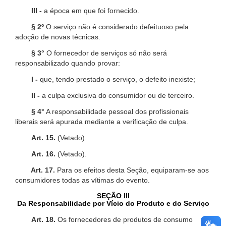
III -
a época em que foi fornecido.
§ 2º
O serviço não é considerado defeituoso pela
adoção de novas técnicas.
§ 3°
O fornecedor de serviços só não será
responsabilizado quando provar:
I -
que, tendo prestado o serviço, o defeito inexiste;
II -
a culpa exclusiva do consumidor ou de terceiro.
§ 4°
A responsabilidade pessoal dos profissionais
liberais será apurada mediante a verificação de culpa.
Art. 15.
(Vetado).
Art. 16.
(Vetado).
Art. 17.
Para os efeitos desta Seção, equiparam-se aos
consumidores todas as vítimas do evento.
SEÇÃO III
Da Responsabilidade por Vício do Produto e do Serviço
Art. 18.
Os fornecedores de produtos de consumo