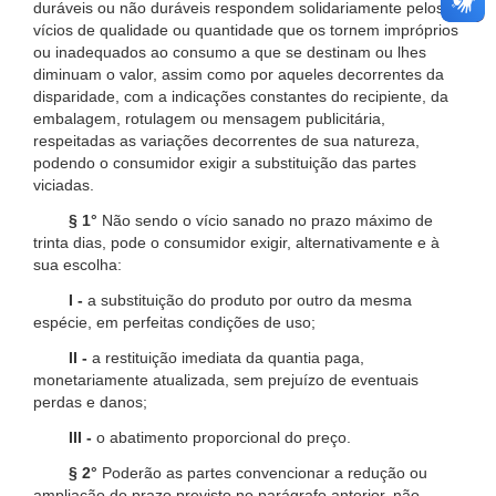
duráveis ou não duráveis respondem solidariamente pelos
vícios de qualidade ou quantidade que os tornem impróprios
ou inadequados ao consumo a que se destinam ou lhes
diminuam o valor, assim como por aqueles decorrentes da
disparidade, com a indicações constantes do recipiente, da
embalagem, rotulagem ou mensagem publicitária,
respeitadas as variações decorrentes de sua natureza,
podendo o consumidor exigir a substituição das partes
viciadas.
§ 1°
Não sendo o vício sanado no prazo máximo de
trinta dias, pode o consumidor exigir, alternativamente e à
sua escolha:
I -
a substituição do produto por outro da mesma
espécie, em perfeitas condições de uso;
II -
a restituição imediata da quantia paga,
monetariamente atualizada, sem prejuízo de eventuais
perdas e danos;
III -
o abatimento proporcional do preço.
§ 2°
Poderão as partes convencionar a redução ou
ampliação do prazo previsto no parágrafo anterior, não