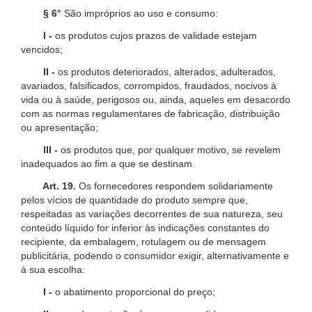
§ 6°
São impróprios ao uso e consumo:
I -
os produtos cujos prazos de validade estejam
vencidos;
II -
os produtos deteriorados, alterados, adulterados,
avariados, falsificados, corrompidos, fraudados, nocivos à
vida ou à saúde, perigosos ou, ainda, aqueles em desacordo
com as normas regulamentares de fabricação, distribuição
ou apresentação;
III -
os produtos que, por qualquer motivo, se revelem
inadequados ao fim a que se destinam.
Art. 19.
Os fornecedores respondem solidariamente
pelos vícios de quantidade do produto sempre que,
respeitadas as variações decorrentes de sua natureza, seu
conteúdo líquido for inferior às indicações constantes do
recipiente, da embalagem, rotulagem ou de mensagem
publicitária, podendo o consumidor exigir, alternativamente e
à sua escolha:
I -
o abatimento proporcional do preço;