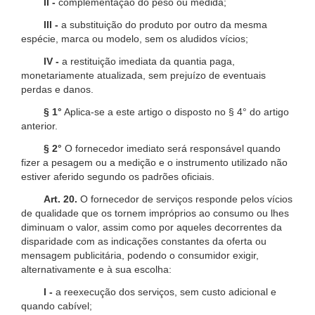
II -
complementação do peso ou medida;
III -
a substituição do produto por outro da mesma
espécie, marca ou modelo, sem os aludidos vícios;
IV -
a restituição imediata da quantia paga,
monetariamente atualizada, sem prejuízo de eventuais
perdas e danos.
§ 1°
Aplica-se a este artigo o disposto no § 4° do artigo
anterior.
§ 2°
O fornecedor imediato será responsável quando
fizer a pesagem ou a medição e o instrumento utilizado não
estiver aferido segundo os padrões oficiais.
Art. 20.
O fornecedor de serviços responde pelos vícios
de qualidade que os tornem impróprios ao consumo ou lhes
diminuam o valor, assim como por aqueles decorrentes da
disparidade com as indicações constantes da oferta ou
mensagem publicitária, podendo o consumidor exigir,
alternativamente e à sua escolha:
I -
a reexecução dos serviços, sem custo adicional e
quando cabível;