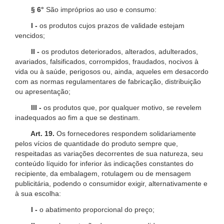
§ 6°
São impróprios ao uso e consumo:
I -
os produtos cujos prazos de validade estejam
vencidos;
II -
os produtos deteriorados, alterados, adulterados,
avariados, falsificados, corrompidos, fraudados, nocivos à
vida ou à saúde, perigosos ou, ainda, aqueles em desacordo
com as normas regulamentares de fabricação, distribuição
ou apresentação;
III -
os produtos que, por qualquer motivo, se revelem
inadequados ao fim a que se destinam.
Art. 19.
Os fornecedores respondem solidariamente
pelos vícios de quantidade do produto sempre que,
respeitadas as variações decorrentes de sua natureza, seu
conteúdo líquido for inferior às indicações constantes do
recipiente, da embalagem, rotulagem ou de mensagem
publicitária, podendo o consumidor exigir, alternativamente e
à sua escolha:
I -
o abatimento proporcional do preço;