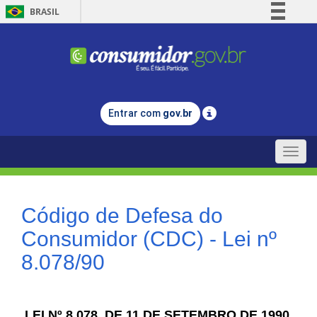
BRASIL
Simplifique!
Comunica BR
Participe
Acesso à informação
Entrar com
gov.br
Legislação
Canais
Toggle
naviga
Código de Defesa do
Consumidor (CDC) - Lei nº
8.078/90
LEI Nº 8.078, DE 11 DE SETEMBRO DE 1990.