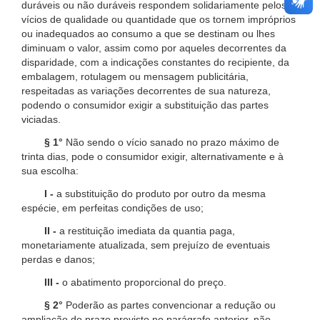
duráveis ou não duráveis respondem solidariamente pelos
vícios de qualidade ou quantidade que os tornem impróprios
ou inadequados ao consumo a que se destinam ou lhes
diminuam o valor, assim como por aqueles decorrentes da
disparidade, com a indicações constantes do recipiente, da
embalagem, rotulagem ou mensagem publicitária,
respeitadas as variações decorrentes de sua natureza,
podendo o consumidor exigir a substituição das partes
viciadas.
§ 1°
Não sendo o vício sanado no prazo máximo de
trinta dias, pode o consumidor exigir, alternativamente e à
sua escolha:
I -
a substituição do produto por outro da mesma
espécie, em perfeitas condições de uso;
II -
a restituição imediata da quantia paga,
monetariamente atualizada, sem prejuízo de eventuais
perdas e danos;
III -
o abatimento proporcional do preço.
§ 2°
Poderão as partes convencionar a redução ou
ampliação do prazo previsto no parágrafo anterior, não