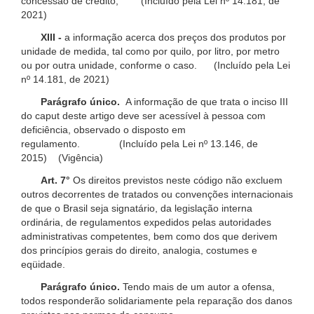
concessão de crédito; (Incluído pela Lei nº 14.181, de
2021)
XIII -
a informação acerca dos preços dos produtos por
unidade de medida, tal como por quilo, por litro, por metro
ou por outra unidade, conforme o caso. (Incluído pela Lei
nº 14.181, de 2021)
Parágrafo único.
A informação de que trata o inciso III
do caput deste artigo deve ser acessível à pessoa com
deficiência, observado o disposto em
regulamento. (Incluído pela Lei nº 13.146, de
2015) (Vigência)
Art. 7°
Os direitos previstos neste código não excluem
outros decorrentes de tratados ou convenções internacionais
de que o Brasil seja signatário, da legislação interna
ordinária, de regulamentos expedidos pelas autoridades
administrativas competentes, bem como dos que derivem
dos princípios gerais do direito, analogia, costumes e
eqüidade.
Parágrafo único.
Tendo mais de um autor a ofensa,
todos responderão solidariamente pela reparação dos danos