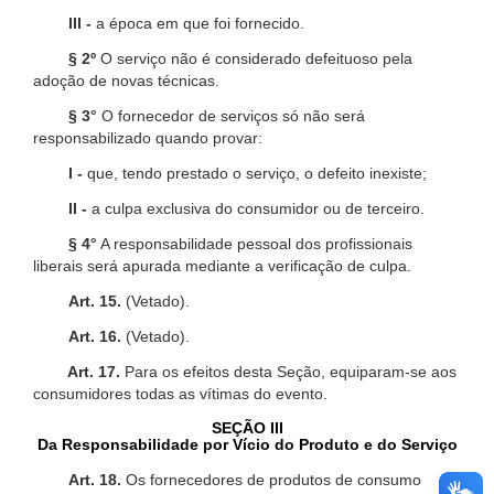
III -
a época em que foi fornecido.
§ 2º
O serviço não é considerado defeituoso pela
adoção de novas técnicas.
§ 3°
O fornecedor de serviços só não será
responsabilizado quando provar:
I -
que, tendo prestado o serviço, o defeito inexiste;
II -
a culpa exclusiva do consumidor ou de terceiro.
§ 4°
A responsabilidade pessoal dos profissionais
liberais será apurada mediante a verificação de culpa.
Art. 15.
(Vetado).
Art. 16.
(Vetado).
Art. 17.
Para os efeitos desta Seção, equiparam-se aos
consumidores todas as vítimas do evento.
SEÇÃO III
Da Responsabilidade por Vício do Produto e do Serviço
Art. 18.
Os fornecedores de produtos de consumo