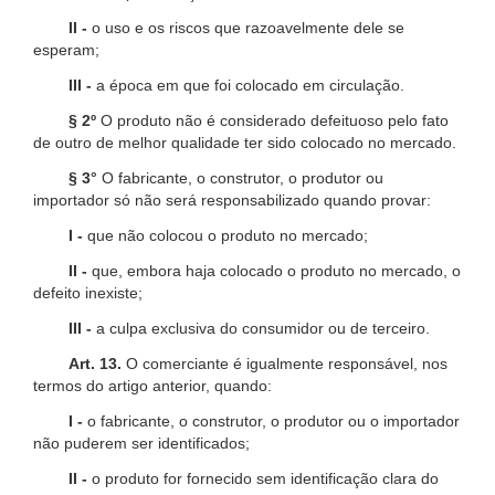
II -
o uso e os riscos que razoavelmente dele se
esperam;
III -
a época em que foi colocado em circulação.
§ 2º
O produto não é considerado defeituoso pelo fato
de outro de melhor qualidade ter sido colocado no mercado.
§ 3°
O fabricante, o construtor, o produtor ou
importador só não será responsabilizado quando provar:
I -
que não colocou o produto no mercado;
II -
que, embora haja colocado o produto no mercado, o
defeito inexiste;
III -
a culpa exclusiva do consumidor ou de terceiro.
Art. 13.
O comerciante é igualmente responsável, nos
termos do artigo anterior, quando:
I -
o fabricante, o construtor, o produtor ou o importador
não puderem ser identificados;
II -
o produto for fornecido sem identificação clara do