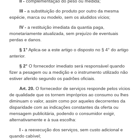
II -
complementação do peso ou medida;
III -
a substituição do produto por outro da mesma
espécie, marca ou modelo, sem os aludidos vícios;
IV -
a restituição imediata da quantia paga,
monetariamente atualizada, sem prejuízo de eventuais
perdas e danos.
§ 1°
Aplica-se a este artigo o disposto no § 4° do artigo
anterior.
§ 2°
O fornecedor imediato será responsável quando
fizer a pesagem ou a medição e o instrumento utilizado não
estiver aferido segundo os padrões oficiais.
Art. 20.
O fornecedor de serviços responde pelos vícios
de qualidade que os tornem impróprios ao consumo ou lhes
diminuam o valor, assim como por aqueles decorrentes da
disparidade com as indicações constantes da oferta ou
mensagem publicitária, podendo o consumidor exigir,
alternativamente e à sua escolha:
I -
a reexecução dos serviços, sem custo adicional e
quando cabível;