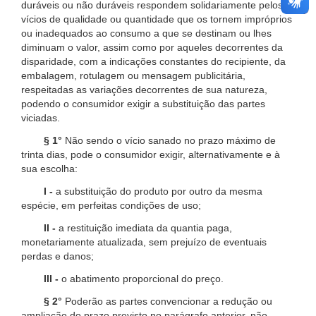
duráveis ou não duráveis respondem solidariamente pelos
vícios de qualidade ou quantidade que os tornem impróprios
ou inadequados ao consumo a que se destinam ou lhes
diminuam o valor, assim como por aqueles decorrentes da
disparidade, com a indicações constantes do recipiente, da
embalagem, rotulagem ou mensagem publicitária,
respeitadas as variações decorrentes de sua natureza,
podendo o consumidor exigir a substituição das partes
viciadas.
§ 1°
Não sendo o vício sanado no prazo máximo de
trinta dias, pode o consumidor exigir, alternativamente e à
sua escolha:
I -
a substituição do produto por outro da mesma
espécie, em perfeitas condições de uso;
II -
a restituição imediata da quantia paga,
monetariamente atualizada, sem prejuízo de eventuais
perdas e danos;
III -
o abatimento proporcional do preço.
§ 2°
Poderão as partes convencionar a redução ou
ampliação do prazo previsto no parágrafo anterior, não