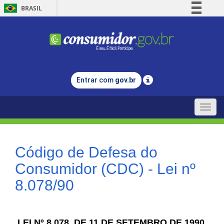
BRASIL
Simplifique!
Comunica BR
Participe
Acesso à informação
Entrar com
gov.br
Legislação
Canais
Toggle
naviga
Código de Defesa do
Consumidor (CDC) - Lei nº
8.078/90
LEI Nº 8.078, DE 11 DE SETEMBRO DE 1990.