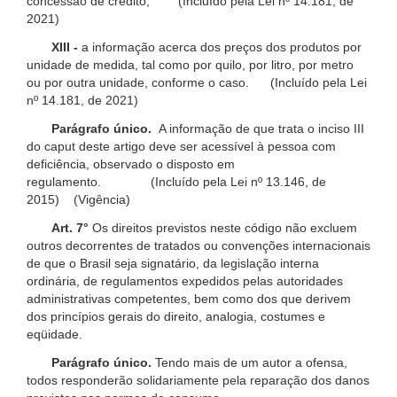
concessão de crédito; (Incluído pela Lei nº 14.181, de
2021)
XIII -
a informação acerca dos preços dos produtos por
unidade de medida, tal como por quilo, por litro, por metro
ou por outra unidade, conforme o caso. (Incluído pela Lei
nº 14.181, de 2021)
Parágrafo único.
A informação de que trata o inciso III
do caput deste artigo deve ser acessível à pessoa com
deficiência, observado o disposto em
regulamento. (Incluído pela Lei nº 13.146, de
2015) (Vigência)
Art. 7°
Os direitos previstos neste código não excluem
outros decorrentes de tratados ou convenções internacionais
de que o Brasil seja signatário, da legislação interna
ordinária, de regulamentos expedidos pelas autoridades
administrativas competentes, bem como dos que derivem
dos princípios gerais do direito, analogia, costumes e
eqüidade.
Parágrafo único.
Tendo mais de um autor a ofensa,
todos responderão solidariamente pela reparação dos danos