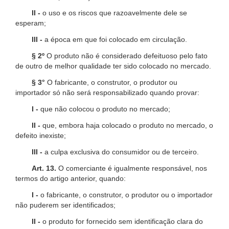
II -
o uso e os riscos que razoavelmente dele se
esperam;
III -
a época em que foi colocado em circulação.
§ 2º
O produto não é considerado defeituoso pelo fato
de outro de melhor qualidade ter sido colocado no mercado.
§ 3°
O fabricante, o construtor, o produtor ou
importador só não será responsabilizado quando provar:
I -
que não colocou o produto no mercado;
II -
que, embora haja colocado o produto no mercado, o
defeito inexiste;
III -
a culpa exclusiva do consumidor ou de terceiro.
Art. 13.
O comerciante é igualmente responsável, nos
termos do artigo anterior, quando:
I -
o fabricante, o construtor, o produtor ou o importador
não puderem ser identificados;
II -
o produto for fornecido sem identificação clara do