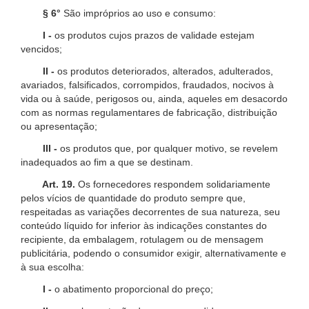
§ 6°
São impróprios ao uso e consumo:
I -
os produtos cujos prazos de validade estejam
vencidos;
II -
os produtos deteriorados, alterados, adulterados,
avariados, falsificados, corrompidos, fraudados, nocivos à
vida ou à saúde, perigosos ou, ainda, aqueles em desacordo
com as normas regulamentares de fabricação, distribuição
ou apresentação;
III -
os produtos que, por qualquer motivo, se revelem
inadequados ao fim a que se destinam.
Art. 19.
Os fornecedores respondem solidariamente
pelos vícios de quantidade do produto sempre que,
respeitadas as variações decorrentes de sua natureza, seu
conteúdo líquido for inferior às indicações constantes do
recipiente, da embalagem, rotulagem ou de mensagem
publicitária, podendo o consumidor exigir, alternativamente e
à sua escolha:
I -
o abatimento proporcional do preço;