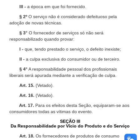
III -
a época em que foi fornecido.
§ 2º
O serviço não é considerado defeituoso pela
adoção de novas técnicas.
§ 3°
O fornecedor de serviços só não será
responsabilizado quando provar:
I -
que, tendo prestado o serviço, o defeito inexiste;
II -
a culpa exclusiva do consumidor ou de terceiro.
§ 4°
A responsabilidade pessoal dos profissionais
liberais será apurada mediante a verificação de culpa.
Art. 15.
(Vetado).
Art. 16.
(Vetado).
Art. 17.
Para os efeitos desta Seção, equiparam-se aos
consumidores todas as vítimas do evento.
SEÇÃO III
Da Responsabilidade por Vício do Produto e do Serviço
Art. 18.
Os fornecedores de produtos de consumo