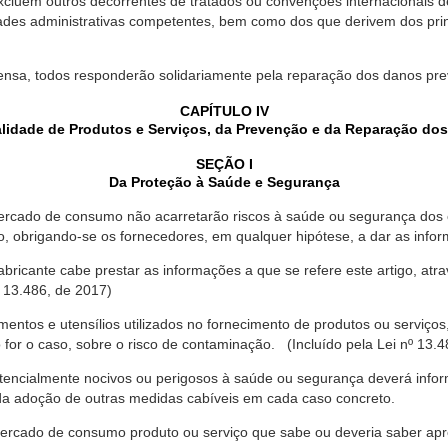
xcluem outros decorrentes de tratados ou convenções internacionais de 
ades administrativas competentes, bem como dos que derivem dos princ
ensa, todos responderão solidariamente pela reparação dos danos pr
CAPÍTULO IV
lidade de Produtos e Serviços, da Prevenção e da Reparação do
SEÇÃO I
Da Proteção à Saúde e Segurança
ercado de consumo não acarretarão riscos à saúde ou segurança dos 
ão, obrigando-se os fornecedores, em qualquer hipótese, a dar as inf
fabricante cabe prestar as informações a que se refere este artigo, a
 13.486, de 2017)
entos e utensílios utilizados no fornecimento de produtos ou serviços
for o caso, sobre o risco de contaminação. (Incluído pela Lei nº 13.4
tencialmente nocivos ou perigosos à saúde ou segurança deverá infor
 da adoção de outras medidas cabíveis em cada caso concreto.
rcado de consumo produto ou serviço que sabe ou deveria saber apres