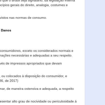
que o Brasil seja signatário, da legislação interna
ípios gerais do direito, analogia, costumes e
evistos nas normas de consumo.
s Danos
consumidores, exceto os considerados normais e
ormações necessárias e adequadas a seu respeito.
través de impressos apropriados que devam
, ou colocados à disposição do consumidor, e
86, de 2017)
mar, de maneira ostensiva e adequada, a respeito
entar alto grau de nocividade ou periculosidade à