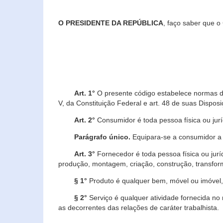
O PRESIDENTE DA REPÚBLICA
, faço saber que o
Art. 1°
O presente código estabelece normas de 
V, da Constituição Federal e art. 48 de suas Disposi
Art. 2°
Consumidor é toda pessoa física ou juríd
Parágrafo único.
Equipara-se a consumidor a c
Art. 3°
Fornecedor é toda pessoa física ou jurí
produção, montagem, criação, construção, transform
§ 1°
Produto é qualquer bem, móvel ou imóvel, 
§ 2°
Serviço é qualquer atividade fornecida no 
as decorrentes das relações de caráter trabalhista.