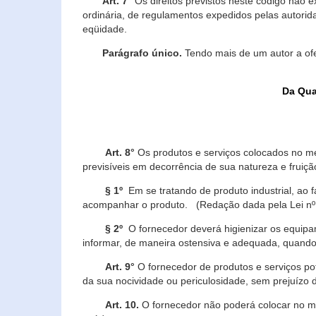
Art. 7°
Os direitos previstos neste código não e
ordinária, de regulamentos expedidos pelas autorid
eqüidade.
Parágrafo único.
Tendo mais de um autor a of
Da Qua
Art. 8°
Os produtos e serviços colocados no m
previsíveis em decorrência de sua natureza e fruiç
§ 1º
Em se tratando de produto industrial, ao 
acompanhar o produto. (Redação dada pela Lei nº
§ 2º
O fornecedor deverá higienizar os equipam
informar, de maneira ostensiva e adequada, quando 
Art. 9°
O fornecedor de produtos e serviços po
da sua nocividade ou periculosidade, sem prejuízo
Art. 10.
O fornecedor não poderá colocar no me