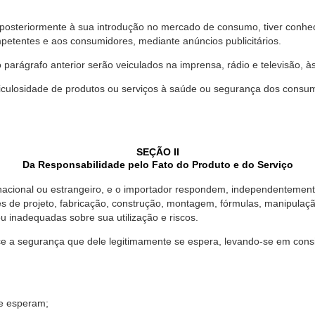
 posteriormente à sua introdução no mercado de consumo, tiver conhe
petentes e aos consumidores, mediante anúncios publicitários.
o parágrafo anterior serão veiculados na imprensa, rádio e televisão, 
ulosidade de produtos ou serviços à saúde ou segurança dos consumido
SEÇÃO II
Da Responsabilidade pelo Fato do Produto e do Serviço
, nacional ou estrangeiro, e o importador respondem, independentemen
s de projeto, fabricação, construção, montagem, fórmulas, manipula
u inadequadas sobre sua utilização e riscos.
 a segurança que dele legitimamente se espera, levando-se em consid
se esperam;