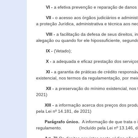
VI -
a efetiva prevenção e reparação de danos pa
VII -
o acesso aos órgãos judiciários e administ
a proteção Jurídica, administrativa e técnica aos ne
VIII -
a facilitação da defesa de seus direitos, i
alegação ou quando for ele hipossuficiente, segundo
IX -
(Vetado);
X -
a adequada e eficaz prestação dos serviços
XI -
a garantia de práticas de crédito respons
existencial, nos termos da regulamentação, por mei
XII -
a preservação do mínimo existencial, nos
2021)
XIII -
a informação acerca dos preços dos produt
pela Lei nº 14.181, de 2021)
Parágrafo único.
A informação de que trata o i
regulamento. (Incluído pela Lei nº 13.146, d