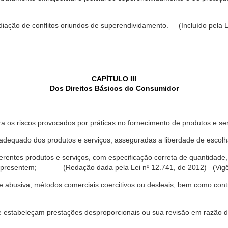
ediação de conflitos oriundos de superendividamento. (Incluído pela L
CAPÍTULO III
Dos Direitos Básicos do Consumidor
a os riscos provocados por práticas no fornecimento de produtos e se
dequado dos produtos e serviços, asseguradas a liberdade de escolha
rentes produtos e serviços, com especificação correta de quantidade, 
ue apresentem; (Redação dada pela Lei nº 12.741, de 2012) (Vigê
 abusiva, métodos comerciais coercitivos ou desleais, bem como contr
e estabeleçam prestações desproporcionais ou sua revisão em razão d