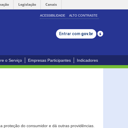
mação
Legislação
Canais
ACESSIBILIDADE
ALTO CONTRASTE
Entrar com
gov.br
re o Serviço
Empresas Participantes
Indicadores
0
a proteção do consumidor e dá outras providências.