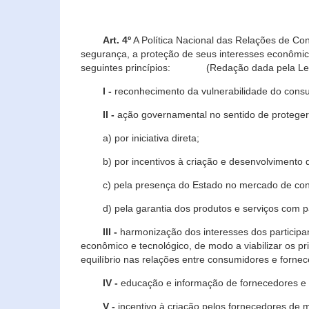
Art. 4º
A Política Nacional das Relações de Co
segurança, a proteção de seus interesses econômic
seguintes princípios: (Redação dada pela Lei n
I -
reconhecimento da vulnerabilidade do con
II -
ação governamental no sentido de proteger
a) por iniciativa direta;
b) por incentivos à criação e desenvolvimento de
c) pela presença do Estado no mercado de co
d) pela garantia dos produtos e serviços com pa
III -
harmonização dos interesses dos particip
econômico e tecnológico, de modo a viabilizar os p
equilíbrio nas relações entre consumidores e forne
IV -
educação e informação de fornecedores e 
V -
incentivo à criação pelos fornecedores de 