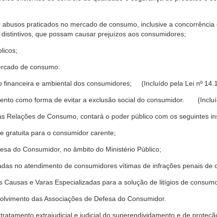
s abusos praticados no mercado de consumo, inclusive a concorrência de
 distintivos, que possam causar prejuízos aos consumidores;
licos;
ercado de consumo.
financeira e ambiental dos consumidores; (Incluído pela Lei nº 14.
nto como forma de evitar a exclusão social do consumidor. (Incluíd
as Relações de Consumo, contará o poder público com os seguintes ins
 e gratuita para o consumidor carente;
fesa do Consumidor, no âmbito do Ministério Público;
izadas no atendimento de consumidores vítimas de infrações penais de
 Causas e Varas Especializadas para a solução de litígios de consum
volvimento das Associações de Defesa do Consumidor.
tratamento extrajudicial e judicial do superendividamento e de prote