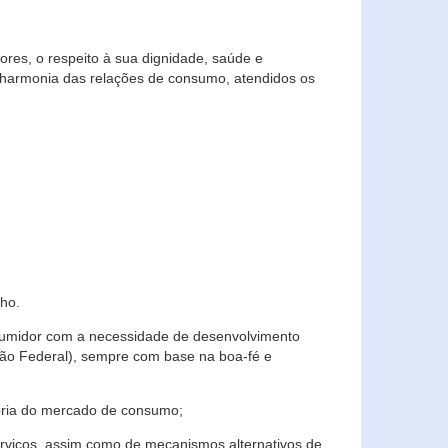
res, o respeito à sua dignidade, saúde e
 harmonia das relações de consumo, atendidos os
ho.
nsumidor com a necessidade de desenvolvimento
ição Federal), sempre com base na boa-fé e
horia do mercado de consumo;
serviços, assim como de mecanismos alternativos de