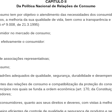
CAPÍTULO II
Da Política Nacional de Relações de Consumo
nsumo tem por objetivo o atendimento das necessidades dos consumido
os, a melhoria da sua qualidade de vida, bem como a transparência e
º 9.008, de 21.3.1995)
sumidor no mercado de consumo;
 efetivamente o consumidor:
 associações representativas;
nsumo;
drões adequados de qualidade, segurança, durabilidade e desempen
antes das relações de consumo e compatibilização da proteção do co
rincípios nos quais se funda a ordem econômica (art. 170, da Constitu
cedores;
consumidores, quanto aos seus direitos e deveres, com vistas à mel
meios eficientes de controle de qualidade e segurança de produtos e 