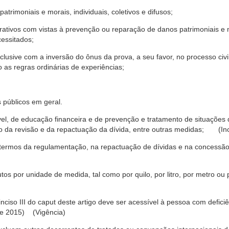
trimoniais e morais, individuais, coletivos e difusos;
rativos com vistas à prevenção ou reparação de danos patrimoniais e mo
cessitados;
nclusive com a inversão do ônus da prova, a seu favor, no processo civil,
 as regras ordinárias de experiências;
 públicos em geral.
ável, de educação financeira e de prevenção e tratamento de situaçõe
o da revisão e da repactuação da dívida, entre outras medidas; (Inc
 termos da regulamentação, na repactuação de dívidas e na concessão
os por unidade de medida, tal como por quilo, por litro, por metro o
nciso III do caput deste artigo deve ser acessível à pessoa com defic
e 2015) (Vigência)