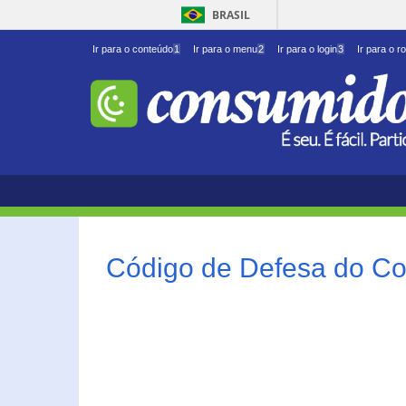
BRASIL
Ir para o conteúdo
1
Ir para o menu
2
Ir para o login
3
Ir para o r
Código de Defesa do Co