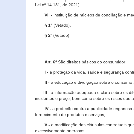
Lei nº 14.181, de 2021)
VII -
instituição de núcleos de conciliação e m
§ 1°
(Vetado).
§ 2º
(Vetado).
Art. 6º
São direitos básicos do consumidor:
I -
a proteção da vida, saúde e segurança contr
II -
a educação e divulgação sobre o consumo a
III -
a informação adequada e clara sobre os dife
incidentes e preço, bem como sobre os riscos q
IV -
a proteção contra a publicidade enganosa e
fornecimento de produtos e serviços;
V -
a modificação das cláusulas contratuais qu
excessivamente onerosas;