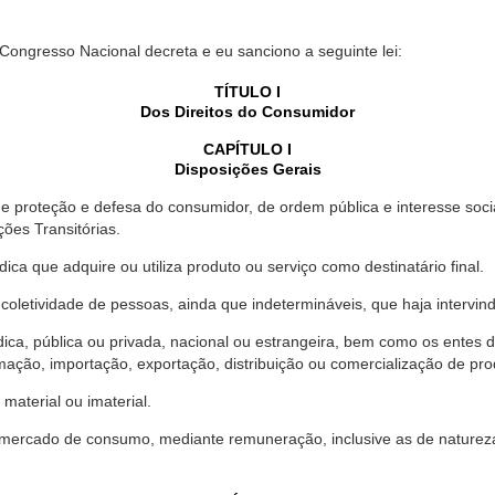
 Congresso Nacional decreta e eu sanciono a seguinte lei:
TÍTULO I
Dos Direitos do Consumidor
CAPÍTULO I
Disposições Gerais
proteção e defesa do consumidor, de ordem pública e interesse social,
ções Transitórias.
ica que adquire ou utiliza produto ou serviço como destinatário final.
oletividade de pessoas, ainda que indetermináveis, que haja intervi
dica, pública ou privada, nacional ou estrangeira, bem como os entes
ação, importação, exportação, distribuição ou comercialização de pro
material ou imaterial.
mercado de consumo, mediante remuneração, inclusive as de natureza ba