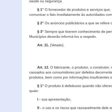
saúde ou segurança.
§ 1°
O fornecedor de produtos e serviços que,
comunicar o fato imediatamente às autoridades com
§ 2°
Os anúncios publicitários a que se refere 
§ 3°
Sempre que tiverem conhecimento de peric
Municípios deverão informá-los a respeito.
Art. 11.
(Vetado).
Art. 12.
O fabricante, o produtor, o construtor
causados aos consumidores por defeitos decorrente
produtos, bem como por informações insuficientes o
§ 1°
O produto é defeituoso quando não oferece
quais:
I -
sua apresentação;
II -
o uso e os riscos que razoavelmente dele 