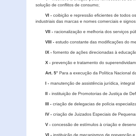
solução de conflitos de consumo;
VI -
coibição e repressão eficientes de todos o
industriais das marcas e nomes comerciais e signos
VII -
racionalização e melhoria dos serviços púb
VIII -
estudo constante das modificações do m
IX -
fomento de ações direcionadas à educação 
X -
prevenção e tratamento do superendividame
Art. 5°
Para a execução da Política Nacional d
I -
manutenção de assistência jurídica, integral
II -
instituição de Promotorias de Justiça de De
III -
criação de delegacias de polícia especial
IV -
criação de Juizados Especiais de Pequenas
V -
concessão de estímulos à criação e desen
VI -
instituição de mecanismos de prevenção e 