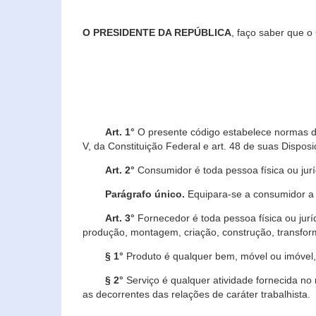
O PRESIDENTE DA REPÚBLICA
, faço saber que o
Art. 1°
O presente código estabelece normas de 
V, da Constituição Federal e art. 48 de suas Disposi
Art. 2°
Consumidor é toda pessoa física ou juríd
Parágrafo único.
Equipara-se a consumidor a c
Art. 3°
Fornecedor é toda pessoa física ou jurí
produção, montagem, criação, construção, transform
§ 1°
Produto é qualquer bem, móvel ou imóvel, 
§ 2°
Serviço é qualquer atividade fornecida no 
as decorrentes das relações de caráter trabalhista.