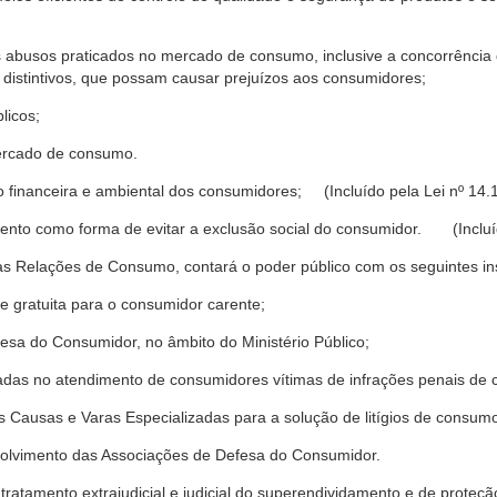
s abusos praticados no mercado de consumo, inclusive a concorrência de
 distintivos, que possam causar prejuízos aos consumidores;
licos;
ercado de consumo.
financeira e ambiental dos consumidores; (Incluído pela Lei nº 14.
nto como forma de evitar a exclusão social do consumidor. (Incluíd
as Relações de Consumo, contará o poder público com os seguintes ins
 e gratuita para o consumidor carente;
fesa do Consumidor, no âmbito do Ministério Público;
izadas no atendimento de consumidores vítimas de infrações penais de
 Causas e Varas Especializadas para a solução de litígios de consum
volvimento das Associações de Defesa do Consumidor.
tratamento extrajudicial e judicial do superendividamento e de prote