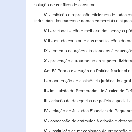
solução de conflitos de consumo;
VI -
coibição e repressão eficientes de todos o
industriais das marcas e nomes comerciais e signos
VII -
racionalização e melhoria dos serviços púb
VIII -
estudo constante das modificações do m
IX -
fomento de ações direcionadas à educação 
X -
prevenção e tratamento do superendividame
Art. 5°
Para a execução da Política Nacional d
I -
manutenção de assistência jurídica, integral
II -
instituição de Promotorias de Justiça de De
III -
criação de delegacias de polícia especial
IV -
criação de Juizados Especiais de Pequenas
V -
concessão de estímulos à criação e desen
VI -
instituição de mecanismos de prevenção e 