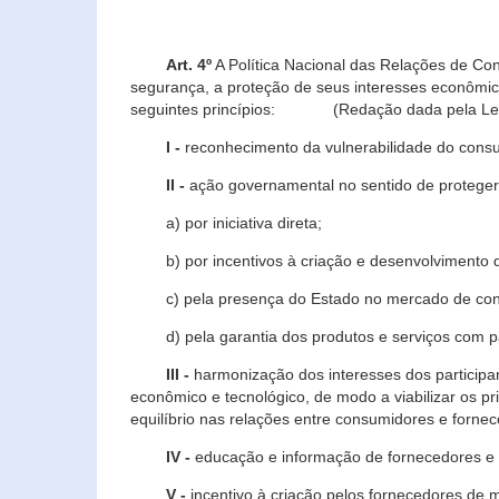
Art. 4º
A Política Nacional das Relações de Co
segurança, a proteção de seus interesses econômic
seguintes princípios: (Redação dada pela Lei n
I -
reconhecimento da vulnerabilidade do con
II -
ação governamental no sentido de proteger
a) por iniciativa direta;
b) por incentivos à criação e desenvolvimento de
c) pela presença do Estado no mercado de co
d) pela garantia dos produtos e serviços com pa
III -
harmonização dos interesses dos particip
econômico e tecnológico, de modo a viabilizar os p
equilíbrio nas relações entre consumidores e forne
IV -
educação e informação de fornecedores e 
V -
incentivo à criação pelos fornecedores de 