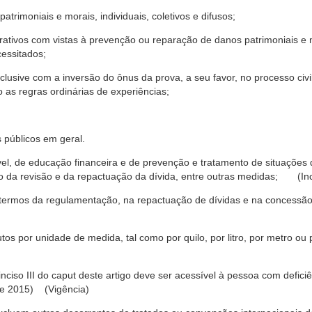
trimoniais e morais, individuais, coletivos e difusos;
rativos com vistas à prevenção ou reparação de danos patrimoniais e mo
cessitados;
nclusive com a inversão do ônus da prova, a seu favor, no processo civil,
 as regras ordinárias de experiências;
 públicos em geral.
ável, de educação financeira e de prevenção e tratamento de situaçõe
o da revisão e da repactuação da dívida, entre outras medidas; (Inc
 termos da regulamentação, na repactuação de dívidas e na concessão
os por unidade de medida, tal como por quilo, por litro, por metro o
nciso III do caput deste artigo deve ser acessível à pessoa com defic
e 2015) (Vigência)