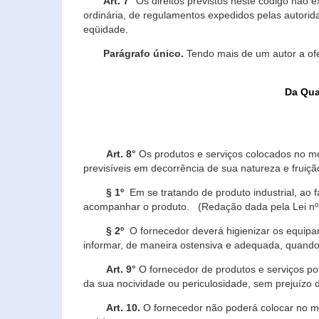
Art. 7°
Os direitos previstos neste código não e
ordinária, de regulamentos expedidos pelas autorid
eqüidade.
Parágrafo único.
Tendo mais de um autor a of
Da Qua
Art. 8°
Os produtos e serviços colocados no m
previsíveis em decorrência de sua natureza e fruiç
§ 1º
Em se tratando de produto industrial, ao 
acompanhar o produto. (Redação dada pela Lei nº
§ 2º
O fornecedor deverá higienizar os equipam
informar, de maneira ostensiva e adequada, quando 
Art. 9°
O fornecedor de produtos e serviços po
da sua nocividade ou periculosidade, sem prejuízo
Art. 10.
O fornecedor não poderá colocar no me