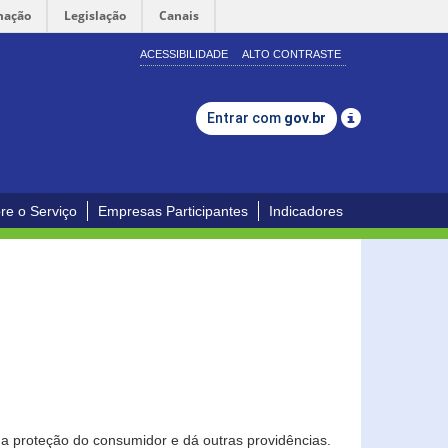
mação
Legislação
Canais
ACESSIBILIDADE
ALTO CONTRASTE
Entrar com
gov.br
re o Serviço
Empresas Participantes
Indicadores
0
a proteção do consumidor e dá outras providências.