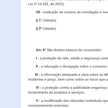
Lei nº 14.181, de 2021)
VII -
instituição de núcleos de conciliação e m
§ 1°
(Vetado).
§ 2º
(Vetado).
Art. 6º
São direitos básicos do consumidor:
I -
a proteção da vida, saúde e segurança contr
II -
a educação e divulgação sobre o consumo a
III -
a informação adequada e clara sobre os dife
incidentes e preço, bem como sobre os riscos q
IV -
a proteção contra a publicidade enganosa e
fornecimento de produtos e serviços;
V -
a modificação das cláusulas contratuais qu
excessivamente onerosas;