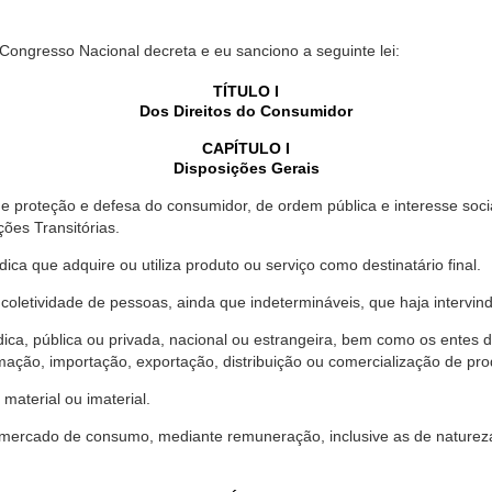
 Congresso Nacional decreta e eu sanciono a seguinte lei:
TÍTULO I
Dos Direitos do Consumidor
CAPÍTULO I
Disposições Gerais
proteção e defesa do consumidor, de ordem pública e interesse social,
ções Transitórias.
ica que adquire ou utiliza produto ou serviço como destinatário final.
oletividade de pessoas, ainda que indetermináveis, que haja intervi
dica, pública ou privada, nacional ou estrangeira, bem como os entes
ação, importação, exportação, distribuição ou comercialização de pro
material ou imaterial.
mercado de consumo, mediante remuneração, inclusive as de natureza ba