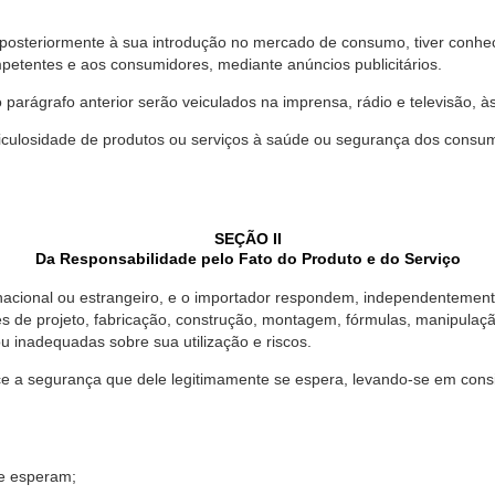
 posteriormente à sua introdução no mercado de consumo, tiver conhe
petentes e aos consumidores, mediante anúncios publicitários.
o parágrafo anterior serão veiculados na imprensa, rádio e televisão, 
ulosidade de produtos ou serviços à saúde ou segurança dos consumido
SEÇÃO II
Da Responsabilidade pelo Fato do Produto e do Serviço
, nacional ou estrangeiro, e o importador respondem, independentemen
s de projeto, fabricação, construção, montagem, fórmulas, manipula
u inadequadas sobre sua utilização e riscos.
 a segurança que dele legitimamente se espera, levando-se em consid
se esperam;