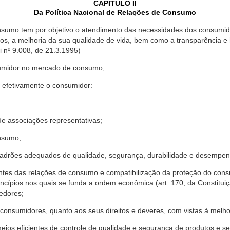
CAPÍTULO II
Da Política Nacional de Relações de Consumo
nsumo tem por objetivo o atendimento das necessidades dos consumido
os, a melhoria da sua qualidade de vida, bem como a transparência e
º 9.008, de 21.3.1995)
sumidor no mercado de consumo;
 efetivamente o consumidor:
 associações representativas;
nsumo;
drões adequados de qualidade, segurança, durabilidade e desempen
antes das relações de consumo e compatibilização da proteção do co
rincípios nos quais se funda a ordem econômica (art. 170, da Constitu
cedores;
consumidores, quanto aos seus direitos e deveres, com vistas à mel
meios eficientes de controle de qualidade e segurança de produtos e 