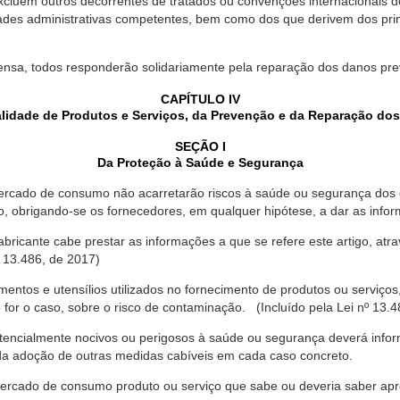
xcluem outros decorrentes de tratados ou convenções internacionais de 
ades administrativas competentes, bem como dos que derivem dos princ
ensa, todos responderão solidariamente pela reparação dos danos pr
CAPÍTULO IV
lidade de Produtos e Serviços, da Prevenção e da Reparação do
SEÇÃO I
Da Proteção à Saúde e Segurança
ercado de consumo não acarretarão riscos à saúde ou segurança dos 
ão, obrigando-se os fornecedores, em qualquer hipótese, a dar as inf
fabricante cabe prestar as informações a que se refere este artigo, a
 13.486, de 2017)
entos e utensílios utilizados no fornecimento de produtos ou serviços
for o caso, sobre o risco de contaminação. (Incluído pela Lei nº 13.4
tencialmente nocivos ou perigosos à saúde ou segurança deverá infor
 da adoção de outras medidas cabíveis em cada caso concreto.
rcado de consumo produto ou serviço que sabe ou deveria saber apres