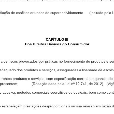
ediação de conflitos oriundos de superendividamento. (Incluído pela L
CAPÍTULO III
Dos Direitos Básicos do Consumidor
a os riscos provocados por práticas no fornecimento de produtos e se
dequado dos produtos e serviços, asseguradas a liberdade de escolha
rentes produtos e serviços, com especificação correta de quantidade, 
ue apresentem; (Redação dada pela Lei nº 12.741, de 2012) (Vigê
 abusiva, métodos comerciais coercitivos ou desleais, bem como contr
e estabeleçam prestações desproporcionais ou sua revisão em razão d