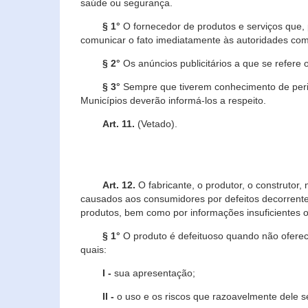
saúde ou segurança.
§ 1°
O fornecedor de produtos e serviços que,
comunicar o fato imediatamente às autoridades com
§ 2°
Os anúncios publicitários a que se refere 
§ 3°
Sempre que tiverem conhecimento de peric
Municípios deverão informá-los a respeito.
Art. 11.
(Vetado).
Art. 12.
O fabricante, o produtor, o construtor
causados aos consumidores por defeitos decorrente
produtos, bem como por informações insuficientes o
§ 1°
O produto é defeituoso quando não oferece
quais:
I -
sua apresentação;
II -
o uso e os riscos que razoavelmente dele 