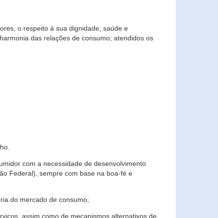
res, o respeito à sua dignidade, saúde e
 harmonia das relações de consumo, atendidos os
ho.
nsumidor com a necessidade de desenvolvimento
ição Federal), sempre com base na boa-fé e
horia do mercado de consumo;
serviços, assim como de mecanismos alternativos de