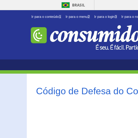
BRASIL
Ir para o conteúdo
1
Ir para o menu
2
Ir para o login
3
Ir para o r
Código de Defesa do Co