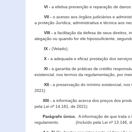
VI -
a efetiva prevenção e reparação de danos pa
VII -
o acesso aos órgãos judiciários e administ
a proteção Jurídica, administrativa e técnica aos ne
VIII -
a facilitação da defesa de seus direitos, i
alegação ou quando for ele hipossuficiente, segundo
IX -
(Vetado);
X -
a adequada e eficaz prestação dos serviços
XI -
a garantia de práticas de crédito respons
existencial, nos termos da regulamentação, por mei
XII -
a preservação do mínimo existencial, nos
2021)
XIII -
a informação acerca dos preços dos produt
pela Lei nº 14.181, de 2021)
Parágrafo único.
A informação de que trata o i
regulamento. (Incluído pela Lei nº 13.146, d