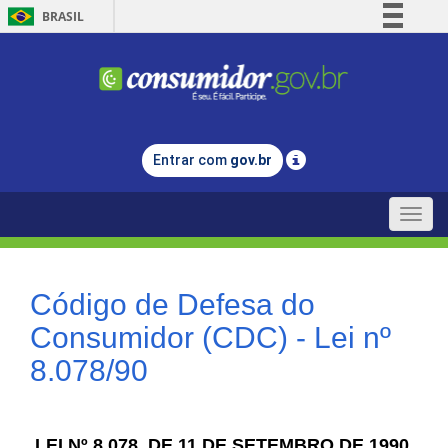
BRASIL
Simplifique!
Comunica BR
Participe
Acesso à informação
Entrar com
gov.br
Legislação
Canais
Toggle
naviga
Código de Defesa do
Consumidor (CDC) - Lei nº
8.078/90
LEI Nº 8.078, DE 11 DE SETEMBRO DE 1990.