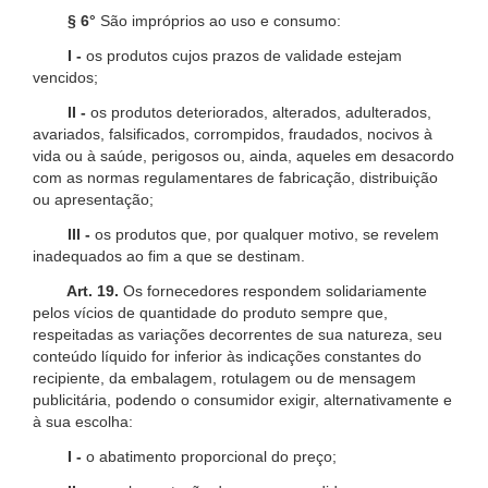
§ 6°
São impróprios ao uso e consumo:
I -
os produtos cujos prazos de validade estejam
vencidos;
II -
os produtos deteriorados, alterados, adulterados,
avariados, falsificados, corrompidos, fraudados, nocivos à
vida ou à saúde, perigosos ou, ainda, aqueles em desacordo
com as normas regulamentares de fabricação, distribuição
ou apresentação;
III -
os produtos que, por qualquer motivo, se revelem
inadequados ao fim a que se destinam.
Art. 19.
Os fornecedores respondem solidariamente
pelos vícios de quantidade do produto sempre que,
respeitadas as variações decorrentes de sua natureza, seu
conteúdo líquido for inferior às indicações constantes do
recipiente, da embalagem, rotulagem ou de mensagem
publicitária, podendo o consumidor exigir, alternativamente e
à sua escolha:
I -
o abatimento proporcional do preço;