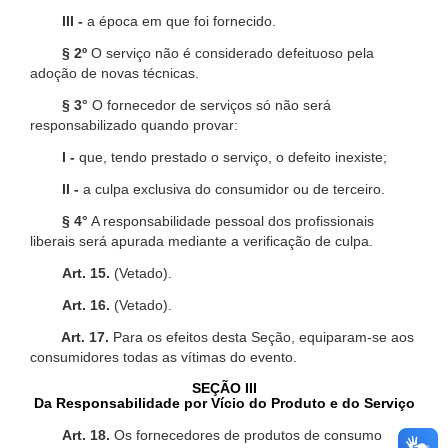
III -
a época em que foi fornecido.
§ 2º
O serviço não é considerado defeituoso pela
adoção de novas técnicas.
§ 3°
O fornecedor de serviços só não será
responsabilizado quando provar:
I -
que, tendo prestado o serviço, o defeito inexiste;
II -
a culpa exclusiva do consumidor ou de terceiro.
§ 4°
A responsabilidade pessoal dos profissionais
liberais será apurada mediante a verificação de culpa.
Art. 15.
(Vetado).
Art. 16.
(Vetado).
Art. 17.
Para os efeitos desta Seção, equiparam-se aos
consumidores todas as vítimas do evento.
SEÇÃO III
Da Responsabilidade por Vício do Produto e do Serviço
Art. 18.
Os fornecedores de produtos de consumo