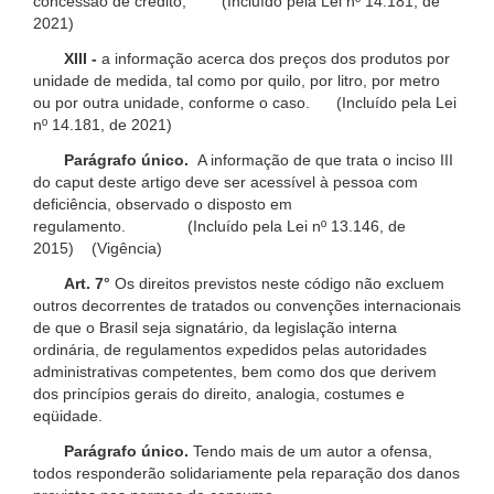
concessão de crédito; (Incluído pela Lei nº 14.181, de
2021)
XIII -
a informação acerca dos preços dos produtos por
unidade de medida, tal como por quilo, por litro, por metro
ou por outra unidade, conforme o caso. (Incluído pela Lei
nº 14.181, de 2021)
Parágrafo único.
A informação de que trata o inciso III
do caput deste artigo deve ser acessível à pessoa com
deficiência, observado o disposto em
regulamento. (Incluído pela Lei nº 13.146, de
2015) (Vigência)
Art. 7°
Os direitos previstos neste código não excluem
outros decorrentes de tratados ou convenções internacionais
de que o Brasil seja signatário, da legislação interna
ordinária, de regulamentos expedidos pelas autoridades
administrativas competentes, bem como dos que derivem
dos princípios gerais do direito, analogia, costumes e
eqüidade.
Parágrafo único.
Tendo mais de um autor a ofensa,
todos responderão solidariamente pela reparação dos danos