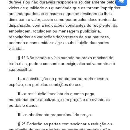
duráveis ou não duráveis respondem solidariamente pelos
vícios de qualidade ou quantidade que os tornem impróprios
ou inadequados ao consumo a que se destinam ou lhes
diminuam o valor, assim como por aqueles decorrentes da
disparidade, com a indicações constantes do recipiente, da
embalagem, rotulagem ou mensagem publicitária,
respeitadas as variações decorrentes de sua natureza,
podendo o consumidor exigir a substituição das partes
viciadas.
§ 1°
Não sendo o vício sanado no prazo máximo de
trinta dias, pode o consumidor exigir, alternativamente e à
sua escolha:
I -
a substituição do produto por outro da mesma
espécie, em perfeitas condições de uso;
II -
a restituição imediata da quantia paga,
monetariamente atualizada, sem prejuízo de eventuais
perdas e danos;
III -
o abatimento proporcional do preço.
§ 2°
Poderão as partes convencionar a redução ou
ampliação do prazo previsto no parágrafo anterior, não