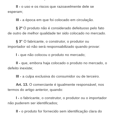
II -
o uso e os riscos que razoavelmente dele se
esperam;
III -
a época em que foi colocado em circulação.
§ 2º
O produto não é considerado defeituoso pelo fato
de outro de melhor qualidade ter sido colocado no mercado.
§ 3°
O fabricante, o construtor, o produtor ou
importador só não será responsabilizado quando provar:
I -
que não colocou o produto no mercado;
II -
que, embora haja colocado o produto no mercado, o
defeito inexiste;
III -
a culpa exclusiva do consumidor ou de terceiro.
Art. 13.
O comerciante é igualmente responsável, nos
termos do artigo anterior, quando:
I -
o fabricante, o construtor, o produtor ou o importador
não puderem ser identificados;
II -
o produto for fornecido sem identificação clara do