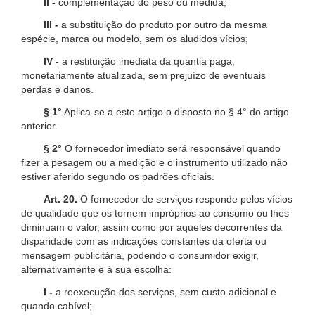
II -
complementação do peso ou medida;
III -
a substituição do produto por outro da mesma
espécie, marca ou modelo, sem os aludidos vícios;
IV -
a restituição imediata da quantia paga,
monetariamente atualizada, sem prejuízo de eventuais
perdas e danos.
§ 1°
Aplica-se a este artigo o disposto no § 4° do artigo
anterior.
§ 2°
O fornecedor imediato será responsável quando
fizer a pesagem ou a medição e o instrumento utilizado não
estiver aferido segundo os padrões oficiais.
Art. 20.
O fornecedor de serviços responde pelos vícios
de qualidade que os tornem impróprios ao consumo ou lhes
diminuam o valor, assim como por aqueles decorrentes da
disparidade com as indicações constantes da oferta ou
mensagem publicitária, podendo o consumidor exigir,
alternativamente e à sua escolha:
I -
a reexecução dos serviços, sem custo adicional e
quando cabível;