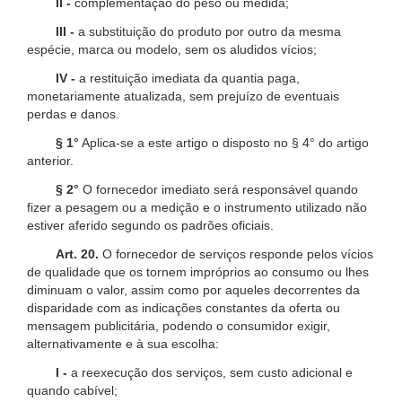
II -
complementação do peso ou medida;
III -
a substituição do produto por outro da mesma
espécie, marca ou modelo, sem os aludidos vícios;
IV -
a restituição imediata da quantia paga,
monetariamente atualizada, sem prejuízo de eventuais
perdas e danos.
§ 1°
Aplica-se a este artigo o disposto no § 4° do artigo
anterior.
§ 2°
O fornecedor imediato será responsável quando
fizer a pesagem ou a medição e o instrumento utilizado não
estiver aferido segundo os padrões oficiais.
Art. 20.
O fornecedor de serviços responde pelos vícios
de qualidade que os tornem impróprios ao consumo ou lhes
diminuam o valor, assim como por aqueles decorrentes da
disparidade com as indicações constantes da oferta ou
mensagem publicitária, podendo o consumidor exigir,
alternativamente e à sua escolha:
I -
a reexecução dos serviços, sem custo adicional e
quando cabível;