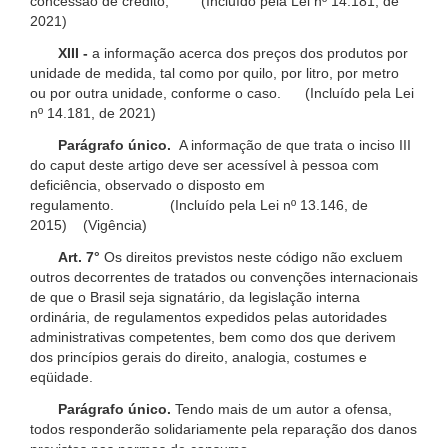
concessão de crédito; (Incluído pela Lei nº 14.181, de
2021)
XIII -
a informação acerca dos preços dos produtos por
unidade de medida, tal como por quilo, por litro, por metro
ou por outra unidade, conforme o caso. (Incluído pela Lei
nº 14.181, de 2021)
Parágrafo único.
A informação de que trata o inciso III
do caput deste artigo deve ser acessível à pessoa com
deficiência, observado o disposto em
regulamento. (Incluído pela Lei nº 13.146, de
2015) (Vigência)
Art. 7°
Os direitos previstos neste código não excluem
outros decorrentes de tratados ou convenções internacionais
de que o Brasil seja signatário, da legislação interna
ordinária, de regulamentos expedidos pelas autoridades
administrativas competentes, bem como dos que derivem
dos princípios gerais do direito, analogia, costumes e
eqüidade.
Parágrafo único.
Tendo mais de um autor a ofensa,
todos responderão solidariamente pela reparação dos danos