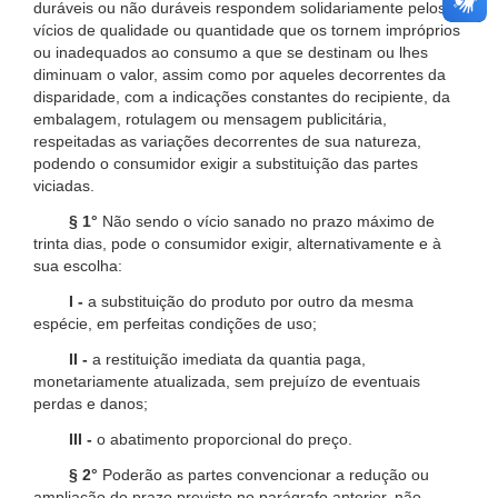
duráveis ou não duráveis respondem solidariamente pelos
vícios de qualidade ou quantidade que os tornem impróprios
ou inadequados ao consumo a que se destinam ou lhes
diminuam o valor, assim como por aqueles decorrentes da
disparidade, com a indicações constantes do recipiente, da
embalagem, rotulagem ou mensagem publicitária,
respeitadas as variações decorrentes de sua natureza,
podendo o consumidor exigir a substituição das partes
viciadas.
§ 1°
Não sendo o vício sanado no prazo máximo de
trinta dias, pode o consumidor exigir, alternativamente e à
sua escolha:
I -
a substituição do produto por outro da mesma
espécie, em perfeitas condições de uso;
II -
a restituição imediata da quantia paga,
monetariamente atualizada, sem prejuízo de eventuais
perdas e danos;
III -
o abatimento proporcional do preço.
§ 2°
Poderão as partes convencionar a redução ou
ampliação do prazo previsto no parágrafo anterior, não