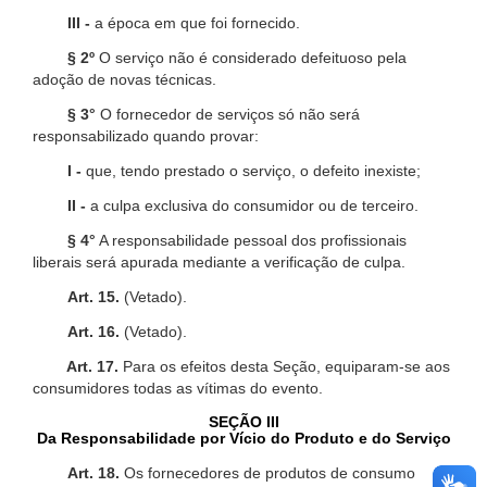
III -
a época em que foi fornecido.
§ 2º
O serviço não é considerado defeituoso pela
adoção de novas técnicas.
§ 3°
O fornecedor de serviços só não será
responsabilizado quando provar:
I -
que, tendo prestado o serviço, o defeito inexiste;
II -
a culpa exclusiva do consumidor ou de terceiro.
§ 4°
A responsabilidade pessoal dos profissionais
liberais será apurada mediante a verificação de culpa.
Art. 15.
(Vetado).
Art. 16.
(Vetado).
Art. 17.
Para os efeitos desta Seção, equiparam-se aos
consumidores todas as vítimas do evento.
SEÇÃO III
Da Responsabilidade por Vício do Produto e do Serviço
Art. 18.
Os fornecedores de produtos de consumo