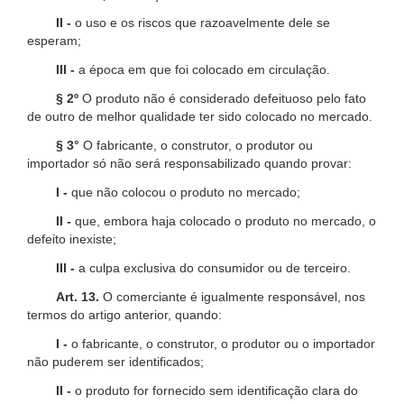
II -
o uso e os riscos que razoavelmente dele se
esperam;
III -
a época em que foi colocado em circulação.
§ 2º
O produto não é considerado defeituoso pelo fato
de outro de melhor qualidade ter sido colocado no mercado.
§ 3°
O fabricante, o construtor, o produtor ou
importador só não será responsabilizado quando provar:
I -
que não colocou o produto no mercado;
II -
que, embora haja colocado o produto no mercado, o
defeito inexiste;
III -
a culpa exclusiva do consumidor ou de terceiro.
Art. 13.
O comerciante é igualmente responsável, nos
termos do artigo anterior, quando:
I -
o fabricante, o construtor, o produtor ou o importador
não puderem ser identificados;
II -
o produto for fornecido sem identificação clara do