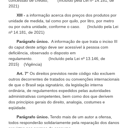
concessão de crédito; (Incluído pela Lei nº 14.181, de
2021)
XIII -
a informação acerca dos preços dos produtos por
unidade de medida, tal como por quilo, por litro, por metro
ou por outra unidade, conforme o caso. (Incluído pela Lei
nº 14.181, de 2021)
Parágrafo único.
A informação de que trata o inciso III
do caput deste artigo deve ser acessível à pessoa com
deficiência, observado o disposto em
regulamento. (Incluído pela Lei nº 13.146, de
2015) (Vigência)
Art. 7°
Os direitos previstos neste código não excluem
outros decorrentes de tratados ou convenções internacionais
de que o Brasil seja signatário, da legislação interna
ordinária, de regulamentos expedidos pelas autoridades
administrativas competentes, bem como dos que derivem
dos princípios gerais do direito, analogia, costumes e
eqüidade.
Parágrafo único.
Tendo mais de um autor a ofensa,
todos responderão solidariamente pela reparação dos danos