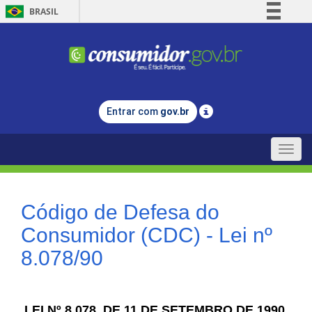
BRASIL
Simplifique!
Comunica BR
Participe
Acesso à informação
Entrar com
gov.br
Legislação
Canais
Toggle
naviga
Código de Defesa do
Consumidor (CDC) - Lei nº
8.078/90
LEI Nº 8.078, DE 11 DE SETEMBRO DE 1990.