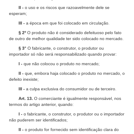
II -
o uso e os riscos que razoavelmente dele se
esperam;
III -
a época em que foi colocado em circulação.
§ 2º
O produto não é considerado defeituoso pelo fato
de outro de melhor qualidade ter sido colocado no mercado.
§ 3°
O fabricante, o construtor, o produtor ou
importador só não será responsabilizado quando provar:
I -
que não colocou o produto no mercado;
II -
que, embora haja colocado o produto no mercado, o
defeito inexiste;
III -
a culpa exclusiva do consumidor ou de terceiro.
Art. 13.
O comerciante é igualmente responsável, nos
termos do artigo anterior, quando:
I -
o fabricante, o construtor, o produtor ou o importador
não puderem ser identificados;
II -
o produto for fornecido sem identificação clara do