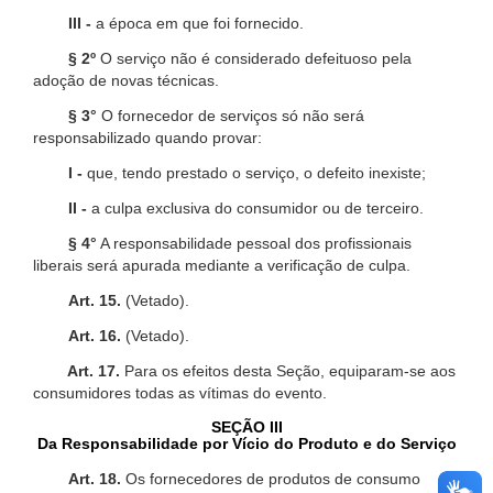
III -
a época em que foi fornecido.
§ 2º
O serviço não é considerado defeituoso pela
adoção de novas técnicas.
§ 3°
O fornecedor de serviços só não será
responsabilizado quando provar:
I -
que, tendo prestado o serviço, o defeito inexiste;
II -
a culpa exclusiva do consumidor ou de terceiro.
§ 4°
A responsabilidade pessoal dos profissionais
liberais será apurada mediante a verificação de culpa.
Art. 15.
(Vetado).
Art. 16.
(Vetado).
Art. 17.
Para os efeitos desta Seção, equiparam-se aos
consumidores todas as vítimas do evento.
SEÇÃO III
Da Responsabilidade por Vício do Produto e do Serviço
Art. 18.
Os fornecedores de produtos de consumo