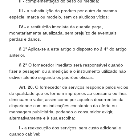
II -
complementação do peso ou medida;
III -
a substituição do produto por outro da mesma
espécie, marca ou modelo, sem os aludidos vícios;
IV -
a restituição imediata da quantia paga,
monetariamente atualizada, sem prejuízo de eventuais
perdas e danos.
§ 1°
Aplica-se a este artigo o disposto no § 4° do artigo
anterior.
§ 2°
O fornecedor imediato será responsável quando
fizer a pesagem ou a medição e o instrumento utilizado não
estiver aferido segundo os padrões oficiais.
Art. 20.
O fornecedor de serviços responde pelos vícios
de qualidade que os tornem impróprios ao consumo ou lhes
diminuam o valor, assim como por aqueles decorrentes da
disparidade com as indicações constantes da oferta ou
mensagem publicitária, podendo o consumidor exigir,
alternativamente e à sua escolha:
I -
a reexecução dos serviços, sem custo adicional e
quando cabível;