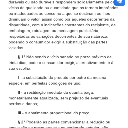
duráveis ou não duráveis respondem solidariamente pelos
vícios de qualidade ou quantidade que os tornem impróprios
ou inadequados ao consumo a que se destinam ou lhes
diminuam o valor, assim como por aqueles decorrentes da
disparidade, com a indicações constantes do recipiente, da
embalagem, rotulagem ou mensagem publicitária,
respeitadas as variações decorrentes de sua natureza,
podendo o consumidor exigir a substituição das partes
viciadas.
§ 1°
Não sendo o vício sanado no prazo máximo de
trinta dias, pode o consumidor exigir, alternativamente e à
sua escolha:
I -
a substituição do produto por outro da mesma
espécie, em perfeitas condições de uso;
II -
a restituição imediata da quantia paga,
monetariamente atualizada, sem prejuízo de eventuais
perdas e danos;
III -
o abatimento proporcional do preço.
§ 2°
Poderão as partes convencionar a redução ou
ampliação do prazo previsto no parágrafo anterior, não