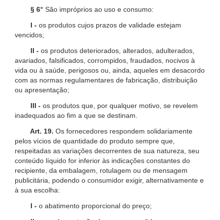
§ 6°
São impróprios ao uso e consumo:
I -
os produtos cujos prazos de validade estejam
vencidos;
II -
os produtos deteriorados, alterados, adulterados,
avariados, falsificados, corrompidos, fraudados, nocivos à
vida ou à saúde, perigosos ou, ainda, aqueles em desacordo
com as normas regulamentares de fabricação, distribuição
ou apresentação;
III -
os produtos que, por qualquer motivo, se revelem
inadequados ao fim a que se destinam.
Art. 19.
Os fornecedores respondem solidariamente
pelos vícios de quantidade do produto sempre que,
respeitadas as variações decorrentes de sua natureza, seu
conteúdo líquido for inferior às indicações constantes do
recipiente, da embalagem, rotulagem ou de mensagem
publicitária, podendo o consumidor exigir, alternativamente e
à sua escolha:
I -
o abatimento proporcional do preço;