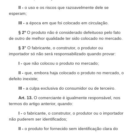
II -
o uso e os riscos que razoavelmente dele se
esperam;
III -
a época em que foi colocado em circulação.
§ 2º
O produto não é considerado defeituoso pelo fato
de outro de melhor qualidade ter sido colocado no mercado.
§ 3°
O fabricante, o construtor, o produtor ou
importador só não será responsabilizado quando provar:
I -
que não colocou o produto no mercado;
II -
que, embora haja colocado o produto no mercado, o
defeito inexiste;
III -
a culpa exclusiva do consumidor ou de terceiro.
Art. 13.
O comerciante é igualmente responsável, nos
termos do artigo anterior, quando:
I -
o fabricante, o construtor, o produtor ou o importador
não puderem ser identificados;
II -
o produto for fornecido sem identificação clara do