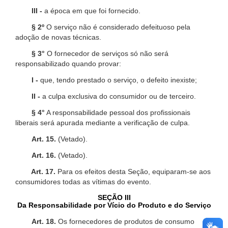
III -
a época em que foi fornecido.
§ 2º
O serviço não é considerado defeituoso pela
adoção de novas técnicas.
§ 3°
O fornecedor de serviços só não será
responsabilizado quando provar:
I -
que, tendo prestado o serviço, o defeito inexiste;
II -
a culpa exclusiva do consumidor ou de terceiro.
§ 4°
A responsabilidade pessoal dos profissionais
liberais será apurada mediante a verificação de culpa.
Art. 15.
(Vetado).
Art. 16.
(Vetado).
Art. 17.
Para os efeitos desta Seção, equiparam-se aos
consumidores todas as vítimas do evento.
SEÇÃO III
Da Responsabilidade por Vício do Produto e do Serviço
Art. 18.
Os fornecedores de produtos de consumo