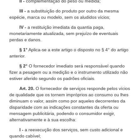
II -
complementação do peso ou medida;
III -
a substituição do produto por outro da mesma
espécie, marca ou modelo, sem os aludidos vícios;
IV -
a restituição imediata da quantia paga,
monetariamente atualizada, sem prejuízo de eventuais
perdas e danos.
§ 1°
Aplica-se a este artigo o disposto no § 4° do artigo
anterior.
§ 2°
O fornecedor imediato será responsável quando
fizer a pesagem ou a medição e o instrumento utilizado não
estiver aferido segundo os padrões oficiais.
Art. 20.
O fornecedor de serviços responde pelos vícios
de qualidade que os tornem impróprios ao consumo ou lhes
diminuam o valor, assim como por aqueles decorrentes da
disparidade com as indicações constantes da oferta ou
mensagem publicitária, podendo o consumidor exigir,
alternativamente e à sua escolha:
I -
a reexecução dos serviços, sem custo adicional e
quando cabível;