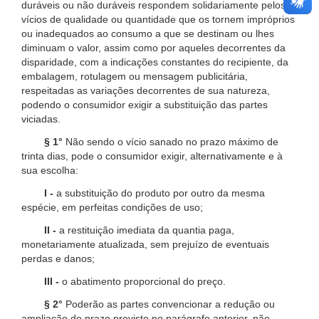
duráveis ou não duráveis respondem solidariamente pelos
vícios de qualidade ou quantidade que os tornem impróprios
ou inadequados ao consumo a que se destinam ou lhes
diminuam o valor, assim como por aqueles decorrentes da
disparidade, com a indicações constantes do recipiente, da
embalagem, rotulagem ou mensagem publicitária,
respeitadas as variações decorrentes de sua natureza,
podendo o consumidor exigir a substituição das partes
viciadas.
§ 1°
Não sendo o vício sanado no prazo máximo de
trinta dias, pode o consumidor exigir, alternativamente e à
sua escolha:
I -
a substituição do produto por outro da mesma
espécie, em perfeitas condições de uso;
II -
a restituição imediata da quantia paga,
monetariamente atualizada, sem prejuízo de eventuais
perdas e danos;
III -
o abatimento proporcional do preço.
§ 2°
Poderão as partes convencionar a redução ou
ampliação do prazo previsto no parágrafo anterior, não