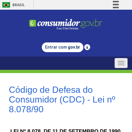
BRASIL
Simplifique!
Comunica BR
Participe
Acesso à informação
Entrar com
gov.br
Legislação
Canais
Toggle
naviga
Código de Defesa do
Consumidor (CDC) - Lei nº
8.078/90
LEI Nº 8.078, DE 11 DE SETEMBRO DE 1990.