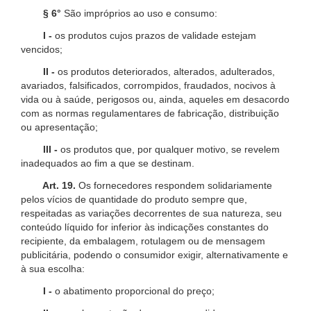
§ 6°
São impróprios ao uso e consumo:
I -
os produtos cujos prazos de validade estejam
vencidos;
II -
os produtos deteriorados, alterados, adulterados,
avariados, falsificados, corrompidos, fraudados, nocivos à
vida ou à saúde, perigosos ou, ainda, aqueles em desacordo
com as normas regulamentares de fabricação, distribuição
ou apresentação;
III -
os produtos que, por qualquer motivo, se revelem
inadequados ao fim a que se destinam.
Art. 19.
Os fornecedores respondem solidariamente
pelos vícios de quantidade do produto sempre que,
respeitadas as variações decorrentes de sua natureza, seu
conteúdo líquido for inferior às indicações constantes do
recipiente, da embalagem, rotulagem ou de mensagem
publicitária, podendo o consumidor exigir, alternativamente e
à sua escolha:
I -
o abatimento proporcional do preço;