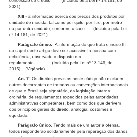
concessão de crédito; (Incluído pela Lei nº 14.181, de
2021)
XIII -
a informação acerca dos preços dos produtos por
unidade de medida, tal como por quilo, por litro, por metro
ou por outra unidade, conforme o caso. (Incluído pela Lei
nº 14.181, de 2021)
Parágrafo único.
A informação de que trata o inciso III
do caput deste artigo deve ser acessível à pessoa com
deficiência, observado o disposto em
regulamento. (Incluído pela Lei nº 13.146, de
2015) (Vigência)
Art. 7°
Os direitos previstos neste código não excluem
outros decorrentes de tratados ou convenções internacionais
de que o Brasil seja signatário, da legislação interna
ordinária, de regulamentos expedidos pelas autoridades
administrativas competentes, bem como dos que derivem
dos princípios gerais do direito, analogia, costumes e
eqüidade.
Parágrafo único.
Tendo mais de um autor a ofensa,
todos responderão solidariamente pela reparação dos danos