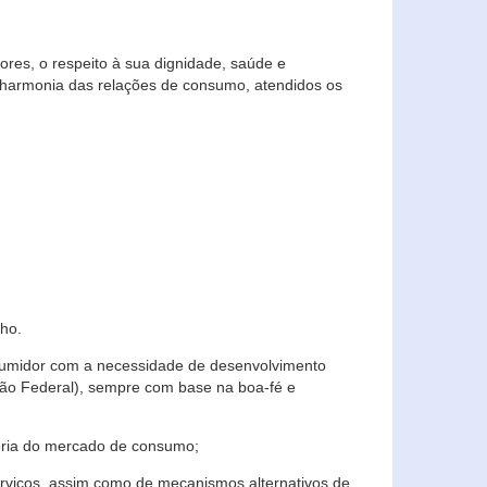
res, o respeito à sua dignidade, saúde e
 harmonia das relações de consumo, atendidos os
ho.
nsumidor com a necessidade de desenvolvimento
ição Federal), sempre com base na boa-fé e
horia do mercado de consumo;
serviços, assim como de mecanismos alternativos de