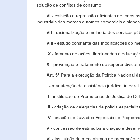
solução de conflitos de consumo;
VI -
coibição e repressão eficientes de todos o
industriais das marcas e nomes comerciais e signos
VII -
racionalização e melhoria dos serviços púb
VIII -
estudo constante das modificações do m
IX -
fomento de ações direcionadas à educação 
X -
prevenção e tratamento do superendividame
Art. 5°
Para a execução da Política Nacional d
I -
manutenção de assistência jurídica, integral
II -
instituição de Promotorias de Justiça de De
III -
criação de delegacias de polícia especial
IV -
criação de Juizados Especiais de Pequenas
V -
concessão de estímulos à criação e desen
VI -
instituição de mecanismos de prevenção e 