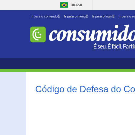
BRASIL
Ir para o conteúdo
1
Ir para o menu
2
Ir para o login
3
Ir para o r
Código de Defesa do Co