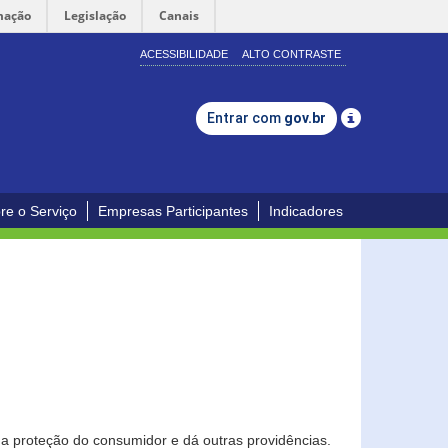
mação
Legislação
Canais
ACESSIBILIDADE
ALTO CONTRASTE
Entrar com
gov.br
re o Serviço
Empresas Participantes
Indicadores
0
a proteção do consumidor e dá outras providências.