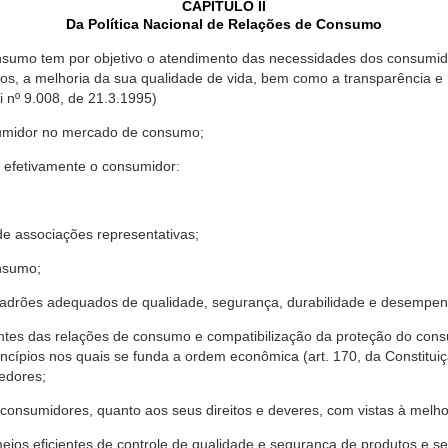
CAPÍTULO II
Da Política Nacional de Relações de Consumo
nsumo tem por objetivo o atendimento das necessidades dos consumido
os, a melhoria da sua qualidade de vida, bem como a transparência e
º 9.008, de 21.3.1995)
sumidor no mercado de consumo;
 efetivamente o consumidor:
 associações representativas;
nsumo;
drões adequados de qualidade, segurança, durabilidade e desempen
antes das relações de consumo e compatibilização da proteção do co
rincípios nos quais se funda a ordem econômica (art. 170, da Constitu
cedores;
consumidores, quanto aos seus direitos e deveres, com vistas à mel
meios eficientes de controle de qualidade e segurança de produtos e 