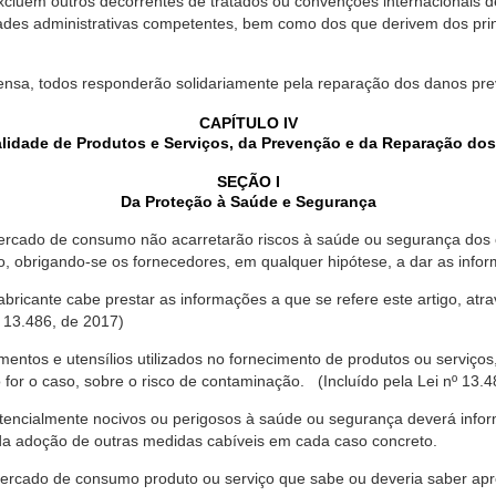
xcluem outros decorrentes de tratados ou convenções internacionais de 
ades administrativas competentes, bem como dos que derivem dos princ
ensa, todos responderão solidariamente pela reparação dos danos pr
CAPÍTULO IV
lidade de Produtos e Serviços, da Prevenção e da Reparação do
SEÇÃO I
Da Proteção à Saúde e Segurança
ercado de consumo não acarretarão riscos à saúde ou segurança dos 
ão, obrigando-se os fornecedores, em qualquer hipótese, a dar as inf
fabricante cabe prestar as informações a que se refere este artigo, a
 13.486, de 2017)
entos e utensílios utilizados no fornecimento de produtos ou serviços
for o caso, sobre o risco de contaminação. (Incluído pela Lei nº 13.4
tencialmente nocivos ou perigosos à saúde ou segurança deverá infor
 da adoção de outras medidas cabíveis em cada caso concreto.
rcado de consumo produto ou serviço que sabe ou deveria saber apres