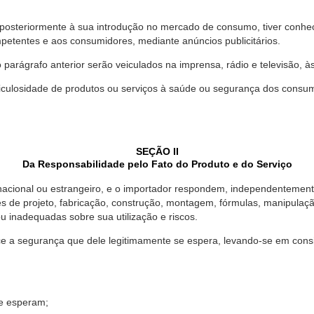
 posteriormente à sua introdução no mercado de consumo, tiver conhe
petentes e aos consumidores, mediante anúncios publicitários.
o parágrafo anterior serão veiculados na imprensa, rádio e televisão, 
ulosidade de produtos ou serviços à saúde ou segurança dos consumido
SEÇÃO II
Da Responsabilidade pelo Fato do Produto e do Serviço
, nacional ou estrangeiro, e o importador respondem, independentemen
s de projeto, fabricação, construção, montagem, fórmulas, manipula
u inadequadas sobre sua utilização e riscos.
 a segurança que dele legitimamente se espera, levando-se em consid
se esperam;