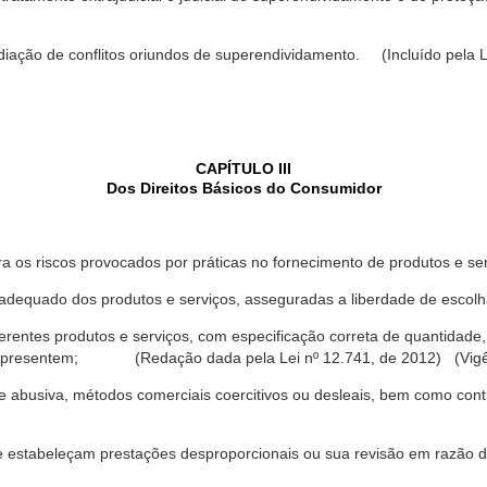
ediação de conflitos oriundos de superendividamento. (Incluído pela L
CAPÍTULO III
Dos Direitos Básicos do Consumidor
a os riscos provocados por práticas no fornecimento de produtos e se
dequado dos produtos e serviços, asseguradas a liberdade de escolha
rentes produtos e serviços, com especificação correta de quantidade, 
ue apresentem; (Redação dada pela Lei nº 12.741, de 2012) (Vigê
 abusiva, métodos comerciais coercitivos ou desleais, bem como contr
e estabeleçam prestações desproporcionais ou sua revisão em razão d