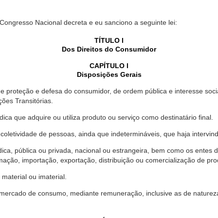
 Congresso Nacional decreta e eu sanciono a seguinte lei:
TÍTULO I
Dos Direitos do Consumidor
CAPÍTULO I
Disposições Gerais
proteção e defesa do consumidor, de ordem pública e interesse social,
ções Transitórias.
ica que adquire ou utiliza produto ou serviço como destinatário final.
oletividade de pessoas, ainda que indetermináveis, que haja intervi
dica, pública ou privada, nacional ou estrangeira, bem como os entes
ação, importação, exportação, distribuição ou comercialização de pro
material ou imaterial.
mercado de consumo, mediante remuneração, inclusive as de natureza ba