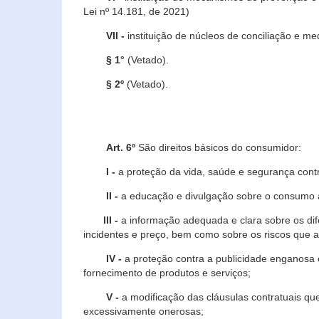
Lei nº 14.181, de 2021)
VII -
instituição de núcleos de conciliação e m
§ 1°
(Vetado).
§ 2º
(Vetado).
Art. 6º
São direitos básicos do consumidor:
I -
a proteção da vida, saúde e segurança contr
II -
a educação e divulgação sobre o consumo a
III -
a informação adequada e clara sobre os dife
incidentes e preço, bem como sobre os riscos q
IV -
a proteção contra a publicidade enganosa e
fornecimento de produtos e serviços;
V -
a modificação das cláusulas contratuais qu
excessivamente onerosas;