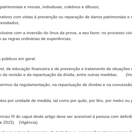
trimoniais e morais, individuais, coletivos e difusos;
rativos com vistas à prevenção ou reparação de danos patrimoniais e mo
cessitados;
nclusive com a inversão do ônus da prova, a seu favor, no processo civil,
 as regras ordinárias de experiências;
 públicos em geral.
ável, de educação financeira e de prevenção e tratamento de situaçõe
o da revisão e da repactuação da dívida, entre outras medidas; (Inc
 termos da regulamentação, na repactuação de dívidas e na concessão
os por unidade de medida, tal como por quilo, por litro, por metro o
nciso III do caput deste artigo deve ser acessível à pessoa com defic
e 2015) (Vigência)