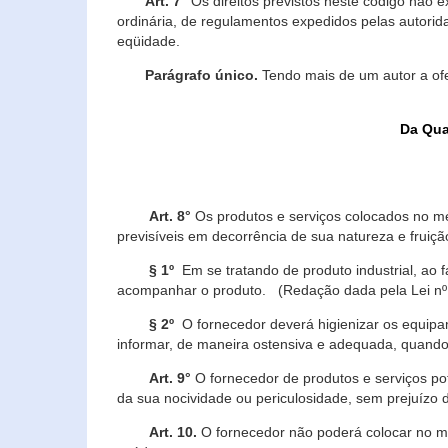
Art. 7°
Os direitos previstos neste código não e
ordinária, de regulamentos expedidos pelas autorid
eqüidade.
Parágrafo único.
Tendo mais de um autor a of
Da Qua
Art. 8°
Os produtos e serviços colocados no m
previsíveis em decorrência de sua natureza e fruiç
§ 1º
Em se tratando de produto industrial, ao 
acompanhar o produto. (Redação dada pela Lei nº
§ 2º
O fornecedor deverá higienizar os equipam
informar, de maneira ostensiva e adequada, quando 
Art. 9°
O fornecedor de produtos e serviços po
da sua nocividade ou periculosidade, sem prejuízo
Art. 10.
O fornecedor não poderá colocar no me