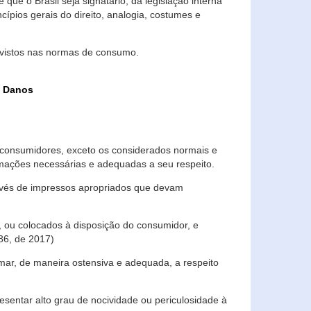
que o Brasil seja signatário, da legislação interna
ípios gerais do direito, analogia, costumes e
evistos nas normas de consumo.
s Danos
consumidores, exceto os considerados normais e
ormações necessárias e adequadas a seu respeito.
través de impressos apropriados que devam
, ou colocados à disposição do consumidor, e
86, de 2017)
mar, de maneira ostensiva e adequada, a respeito
entar alto grau de nocividade ou periculosidade à