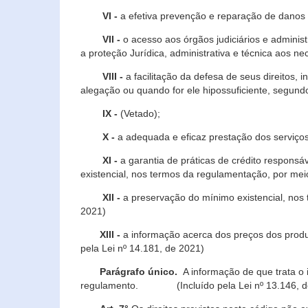
VI -
a efetiva prevenção e reparação de danos pa
VII -
o acesso aos órgãos judiciários e administ
a proteção Jurídica, administrativa e técnica aos ne
VIII -
a facilitação da defesa de seus direitos, i
alegação ou quando for ele hipossuficiente, segundo
IX -
(Vetado);
X -
a adequada e eficaz prestação dos serviços
XI -
a garantia de práticas de crédito respons
existencial, nos termos da regulamentação, por mei
XII -
a preservação do mínimo existencial, nos
2021)
XIII -
a informação acerca dos preços dos produt
pela Lei nº 14.181, de 2021)
Parágrafo único.
A informação de que trata o i
regulamento. (Incluído pela Lei nº 13.146, d