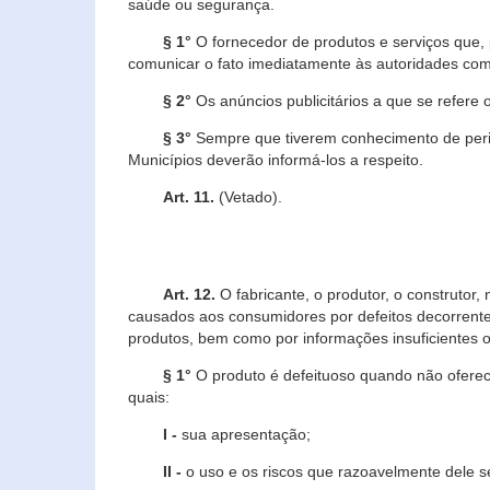
saúde ou segurança.
§ 1°
O fornecedor de produtos e serviços que,
comunicar o fato imediatamente às autoridades com
§ 2°
Os anúncios publicitários a que se refere 
§ 3°
Sempre que tiverem conhecimento de peric
Municípios deverão informá-los a respeito.
Art. 11.
(Vetado).
Art. 12.
O fabricante, o produtor, o construtor
causados aos consumidores por defeitos decorrente
produtos, bem como por informações insuficientes o
§ 1°
O produto é defeituoso quando não oferece
quais:
I -
sua apresentação;
II -
o uso e os riscos que razoavelmente dele 