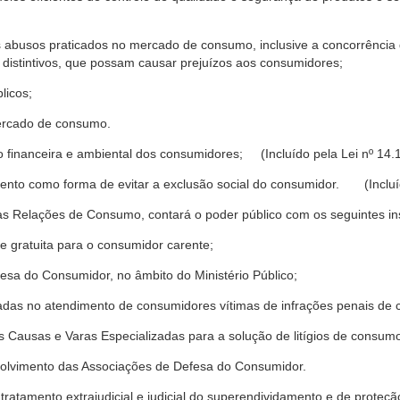
s abusos praticados no mercado de consumo, inclusive a concorrência de
 distintivos, que possam causar prejuízos aos consumidores;
licos;
ercado de consumo.
financeira e ambiental dos consumidores; (Incluído pela Lei nº 14.
nto como forma de evitar a exclusão social do consumidor. (Incluíd
as Relações de Consumo, contará o poder público com os seguintes ins
 e gratuita para o consumidor carente;
fesa do Consumidor, no âmbito do Ministério Público;
izadas no atendimento de consumidores vítimas de infrações penais de
 Causas e Varas Especializadas para a solução de litígios de consum
volvimento das Associações de Defesa do Consumidor.
tratamento extrajudicial e judicial do superendividamento e de prote