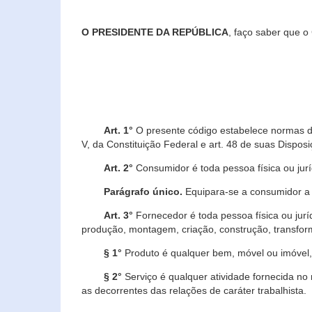
O PRESIDENTE DA REPÚBLICA
, faço saber que o
Art. 1°
O presente código estabelece normas de 
V, da Constituição Federal e art. 48 de suas Disposi
Art. 2°
Consumidor é toda pessoa física ou juríd
Parágrafo único.
Equipara-se a consumidor a c
Art. 3°
Fornecedor é toda pessoa física ou jurí
produção, montagem, criação, construção, transform
§ 1°
Produto é qualquer bem, móvel ou imóvel, 
§ 2°
Serviço é qualquer atividade fornecida no 
as decorrentes das relações de caráter trabalhista.