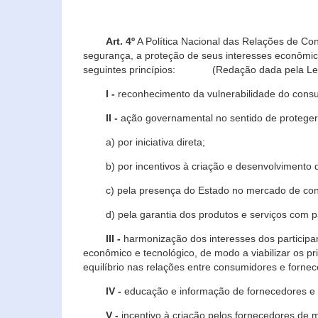
Art. 4º
A Política Nacional das Relações de Co
segurança, a proteção de seus interesses econômic
seguintes princípios: (Redação dada pela Lei n
I -
reconhecimento da vulnerabilidade do con
II -
ação governamental no sentido de proteger
a) por iniciativa direta;
b) por incentivos à criação e desenvolvimento de
c) pela presença do Estado no mercado de co
d) pela garantia dos produtos e serviços com pa
III -
harmonização dos interesses dos particip
econômico e tecnológico, de modo a viabilizar os p
equilíbrio nas relações entre consumidores e forne
IV -
educação e informação de fornecedores e 
V -
incentivo à criação pelos fornecedores de 