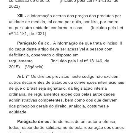
concessão de crédito; (Incluído pela Lei nº 14.181, de
2021)
XIII -
a informação acerca dos preços dos produtos por
unidade de medida, tal como por quilo, por litro, por metro
ou por outra unidade, conforme o caso. (Incluído pela Lei
nº 14.181, de 2021)
Parágrafo único.
A informação de que trata o inciso III
do caput deste artigo deve ser acessível à pessoa com
deficiência, observado o disposto em
regulamento. (Incluído pela Lei nº 13.146, de
2015) (Vigência)
Art. 7°
Os direitos previstos neste código não excluem
outros decorrentes de tratados ou convenções internacionais
de que o Brasil seja signatário, da legislação interna
ordinária, de regulamentos expedidos pelas autoridades
administrativas competentes, bem como dos que derivem
dos princípios gerais do direito, analogia, costumes e
eqüidade.
Parágrafo único.
Tendo mais de um autor a ofensa,
todos responderão solidariamente pela reparação dos danos