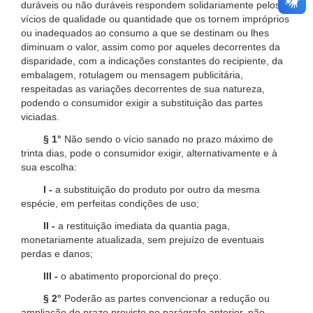
duráveis ou não duráveis respondem solidariamente pelos
vícios de qualidade ou quantidade que os tornem impróprios
ou inadequados ao consumo a que se destinam ou lhes
diminuam o valor, assim como por aqueles decorrentes da
disparidade, com a indicações constantes do recipiente, da
embalagem, rotulagem ou mensagem publicitária,
respeitadas as variações decorrentes de sua natureza,
podendo o consumidor exigir a substituição das partes
viciadas.
§ 1°
Não sendo o vício sanado no prazo máximo de
trinta dias, pode o consumidor exigir, alternativamente e à
sua escolha:
I -
a substituição do produto por outro da mesma
espécie, em perfeitas condições de uso;
II -
a restituição imediata da quantia paga,
monetariamente atualizada, sem prejuízo de eventuais
perdas e danos;
III -
o abatimento proporcional do preço.
§ 2°
Poderão as partes convencionar a redução ou
ampliação do prazo previsto no parágrafo anterior, não