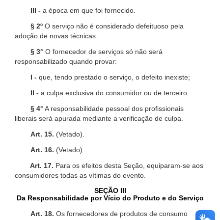
III -
a época em que foi fornecido.
§ 2º
O serviço não é considerado defeituoso pela
adoção de novas técnicas.
§ 3°
O fornecedor de serviços só não será
responsabilizado quando provar:
I -
que, tendo prestado o serviço, o defeito inexiste;
II -
a culpa exclusiva do consumidor ou de terceiro.
§ 4°
A responsabilidade pessoal dos profissionais
liberais será apurada mediante a verificação de culpa.
Art. 15.
(Vetado).
Art. 16.
(Vetado).
Art. 17.
Para os efeitos desta Seção, equiparam-se aos
consumidores todas as vítimas do evento.
SEÇÃO III
Da Responsabilidade por Vício do Produto e do Serviço
Art. 18.
Os fornecedores de produtos de consumo