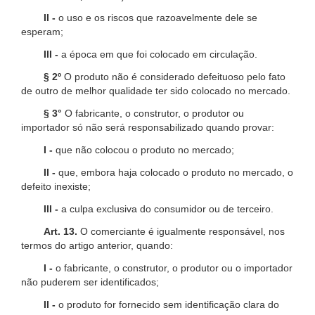
II -
o uso e os riscos que razoavelmente dele se
esperam;
III -
a época em que foi colocado em circulação.
§ 2º
O produto não é considerado defeituoso pelo fato
de outro de melhor qualidade ter sido colocado no mercado.
§ 3°
O fabricante, o construtor, o produtor ou
importador só não será responsabilizado quando provar:
I -
que não colocou o produto no mercado;
II -
que, embora haja colocado o produto no mercado, o
defeito inexiste;
III -
a culpa exclusiva do consumidor ou de terceiro.
Art. 13.
O comerciante é igualmente responsável, nos
termos do artigo anterior, quando:
I -
o fabricante, o construtor, o produtor ou o importador
não puderem ser identificados;
II -
o produto for fornecido sem identificação clara do