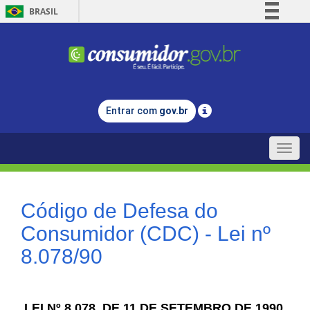
BRASIL
Simplifique!
Comunica BR
Participe
Acesso à informação
Entrar com
gov.br
Legislação
Canais
Toggle
naviga
Código de Defesa do
Consumidor (CDC) - Lei nº
8.078/90
LEI Nº 8.078, DE 11 DE SETEMBRO DE 1990.