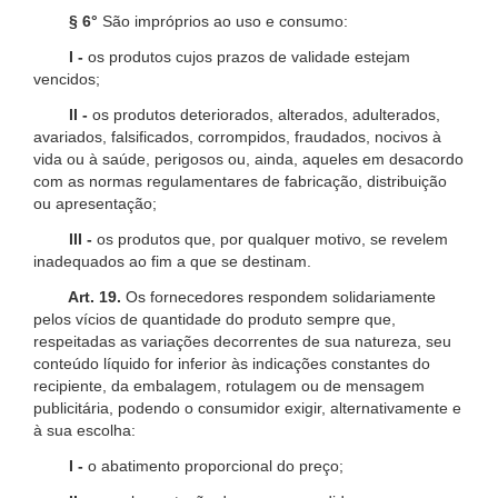
§ 6°
São impróprios ao uso e consumo:
I -
os produtos cujos prazos de validade estejam
vencidos;
II -
os produtos deteriorados, alterados, adulterados,
avariados, falsificados, corrompidos, fraudados, nocivos à
vida ou à saúde, perigosos ou, ainda, aqueles em desacordo
com as normas regulamentares de fabricação, distribuição
ou apresentação;
III -
os produtos que, por qualquer motivo, se revelem
inadequados ao fim a que se destinam.
Art. 19.
Os fornecedores respondem solidariamente
pelos vícios de quantidade do produto sempre que,
respeitadas as variações decorrentes de sua natureza, seu
conteúdo líquido for inferior às indicações constantes do
recipiente, da embalagem, rotulagem ou de mensagem
publicitária, podendo o consumidor exigir, alternativamente e
à sua escolha:
I -
o abatimento proporcional do preço;