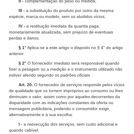
II -
complementação do peso ou medida;
III -
a substituição do produto por outro da mesma
espécie, marca ou modelo, sem os aludidos vícios;
IV -
a restituição imediata da quantia paga,
monetariamente atualizada, sem prejuízo de eventuais
perdas e danos.
§ 1°
Aplica-se a este artigo o disposto no § 4° do artigo
anterior.
§ 2°
O fornecedor imediato será responsável quando
fizer a pesagem ou a medição e o instrumento utilizado não
estiver aferido segundo os padrões oficiais.
Art. 20.
O fornecedor de serviços responde pelos vícios
de qualidade que os tornem impróprios ao consumo ou lhes
diminuam o valor, assim como por aqueles decorrentes da
disparidade com as indicações constantes da oferta ou
mensagem publicitária, podendo o consumidor exigir,
alternativamente e à sua escolha:
I -
a reexecução dos serviços, sem custo adicional e
quando cabível;