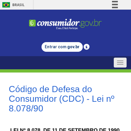
BRASIL
Simplifique!
Comunica BR
Participe
Acesso à informação
Entrar com
gov.br
Legislação
Canais
Toggle
naviga
Código de Defesa do
Consumidor (CDC) - Lei nº
8.078/90
LEI Nº 8.078, DE 11 DE SETEMBRO DE 1990.