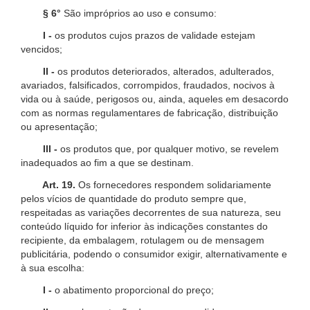
§ 6°
São impróprios ao uso e consumo:
I -
os produtos cujos prazos de validade estejam
vencidos;
II -
os produtos deteriorados, alterados, adulterados,
avariados, falsificados, corrompidos, fraudados, nocivos à
vida ou à saúde, perigosos ou, ainda, aqueles em desacordo
com as normas regulamentares de fabricação, distribuição
ou apresentação;
III -
os produtos que, por qualquer motivo, se revelem
inadequados ao fim a que se destinam.
Art. 19.
Os fornecedores respondem solidariamente
pelos vícios de quantidade do produto sempre que,
respeitadas as variações decorrentes de sua natureza, seu
conteúdo líquido for inferior às indicações constantes do
recipiente, da embalagem, rotulagem ou de mensagem
publicitária, podendo o consumidor exigir, alternativamente e
à sua escolha:
I -
o abatimento proporcional do preço;