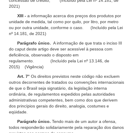
concessão de crédito; (Incluído pela Lei nº 14.181, de
2021)
XIII -
a informação acerca dos preços dos produtos por
unidade de medida, tal como por quilo, por litro, por metro
ou por outra unidade, conforme o caso. (Incluído pela Lei
nº 14.181, de 2021)
Parágrafo único.
A informação de que trata o inciso III
do caput deste artigo deve ser acessível à pessoa com
deficiência, observado o disposto em
regulamento. (Incluído pela Lei nº 13.146, de
2015) (Vigência)
Art. 7°
Os direitos previstos neste código não excluem
outros decorrentes de tratados ou convenções internacionais
de que o Brasil seja signatário, da legislação interna
ordinária, de regulamentos expedidos pelas autoridades
administrativas competentes, bem como dos que derivem
dos princípios gerais do direito, analogia, costumes e
eqüidade.
Parágrafo único.
Tendo mais de um autor a ofensa,
todos responderão solidariamente pela reparação dos danos