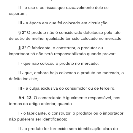
II -
o uso e os riscos que razoavelmente dele se
esperam;
III -
a época em que foi colocado em circulação.
§ 2º
O produto não é considerado defeituoso pelo fato
de outro de melhor qualidade ter sido colocado no mercado.
§ 3°
O fabricante, o construtor, o produtor ou
importador só não será responsabilizado quando provar:
I -
que não colocou o produto no mercado;
II -
que, embora haja colocado o produto no mercado, o
defeito inexiste;
III -
a culpa exclusiva do consumidor ou de terceiro.
Art. 13.
O comerciante é igualmente responsável, nos
termos do artigo anterior, quando:
I -
o fabricante, o construtor, o produtor ou o importador
não puderem ser identificados;
II -
o produto for fornecido sem identificação clara do