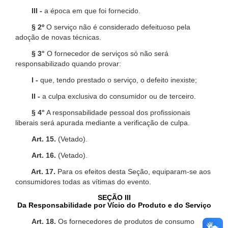
III -
a época em que foi fornecido.
§ 2º
O serviço não é considerado defeituoso pela
adoção de novas técnicas.
§ 3°
O fornecedor de serviços só não será
responsabilizado quando provar:
I -
que, tendo prestado o serviço, o defeito inexiste;
II -
a culpa exclusiva do consumidor ou de terceiro.
§ 4°
A responsabilidade pessoal dos profissionais
liberais será apurada mediante a verificação de culpa.
Art. 15.
(Vetado).
Art. 16.
(Vetado).
Art. 17.
Para os efeitos desta Seção, equiparam-se aos
consumidores todas as vítimas do evento.
SEÇÃO III
Da Responsabilidade por Vício do Produto e do Serviço
Art. 18.
Os fornecedores de produtos de consumo