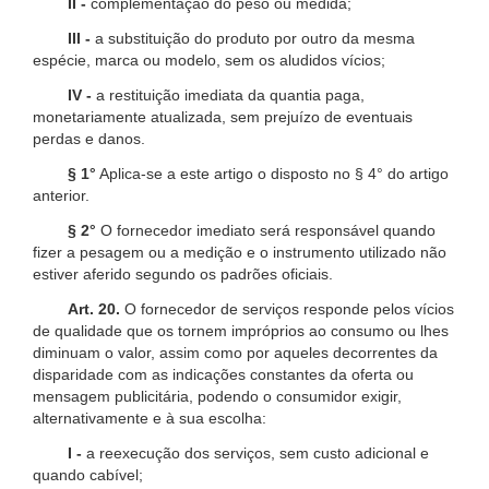
II -
complementação do peso ou medida;
III -
a substituição do produto por outro da mesma
espécie, marca ou modelo, sem os aludidos vícios;
IV -
a restituição imediata da quantia paga,
monetariamente atualizada, sem prejuízo de eventuais
perdas e danos.
§ 1°
Aplica-se a este artigo o disposto no § 4° do artigo
anterior.
§ 2°
O fornecedor imediato será responsável quando
fizer a pesagem ou a medição e o instrumento utilizado não
estiver aferido segundo os padrões oficiais.
Art. 20.
O fornecedor de serviços responde pelos vícios
de qualidade que os tornem impróprios ao consumo ou lhes
diminuam o valor, assim como por aqueles decorrentes da
disparidade com as indicações constantes da oferta ou
mensagem publicitária, podendo o consumidor exigir,
alternativamente e à sua escolha:
I -
a reexecução dos serviços, sem custo adicional e
quando cabível;