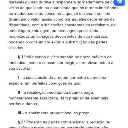
duráveis ou não duráveis respondem solidariamente pelos
vícios de qualidade ou quantidade que os tornem impróprios
ou inadequados ao consumo a que se destinam ou lhes
diminuam o valor, assim como por aqueles decorrentes da
disparidade, com a indicações constantes do recipiente, da
embalagem, rotulagem ou mensagem publicitária,
respeitadas as variações decorrentes de sua natureza,
podendo o consumidor exigir a substituição das partes
viciadas.
§ 1°
Não sendo o vício sanado no prazo máximo de
trinta dias, pode o consumidor exigir, alternativamente e à
sua escolha:
I -
a substituição do produto por outro da mesma
espécie, em perfeitas condições de uso;
II -
a restituição imediata da quantia paga,
monetariamente atualizada, sem prejuízo de eventuais
perdas e danos;
III -
o abatimento proporcional do preço.
§ 2°
Poderão as partes convencionar a redução ou
ampliação do prazo previsto no parágrafo anterior, não