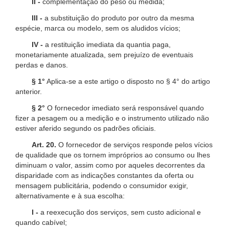
II -
complementação do peso ou medida;
III -
a substituição do produto por outro da mesma
espécie, marca ou modelo, sem os aludidos vícios;
IV -
a restituição imediata da quantia paga,
monetariamente atualizada, sem prejuízo de eventuais
perdas e danos.
§ 1°
Aplica-se a este artigo o disposto no § 4° do artigo
anterior.
§ 2°
O fornecedor imediato será responsável quando
fizer a pesagem ou a medição e o instrumento utilizado não
estiver aferido segundo os padrões oficiais.
Art. 20.
O fornecedor de serviços responde pelos vícios
de qualidade que os tornem impróprios ao consumo ou lhes
diminuam o valor, assim como por aqueles decorrentes da
disparidade com as indicações constantes da oferta ou
mensagem publicitária, podendo o consumidor exigir,
alternativamente e à sua escolha:
I -
a reexecução dos serviços, sem custo adicional e
quando cabível;