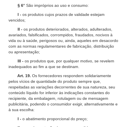
§ 6°
São impróprios ao uso e consumo:
I -
os produtos cujos prazos de validade estejam
vencidos;
II -
os produtos deteriorados, alterados, adulterados,
avariados, falsificados, corrompidos, fraudados, nocivos à
vida ou à saúde, perigosos ou, ainda, aqueles em desacordo
com as normas regulamentares de fabricação, distribuição
ou apresentação;
III -
os produtos que, por qualquer motivo, se revelem
inadequados ao fim a que se destinam.
Art. 19.
Os fornecedores respondem solidariamente
pelos vícios de quantidade do produto sempre que,
respeitadas as variações decorrentes de sua natureza, seu
conteúdo líquido for inferior às indicações constantes do
recipiente, da embalagem, rotulagem ou de mensagem
publicitária, podendo o consumidor exigir, alternativamente e
à sua escolha:
I -
o abatimento proporcional do preço;