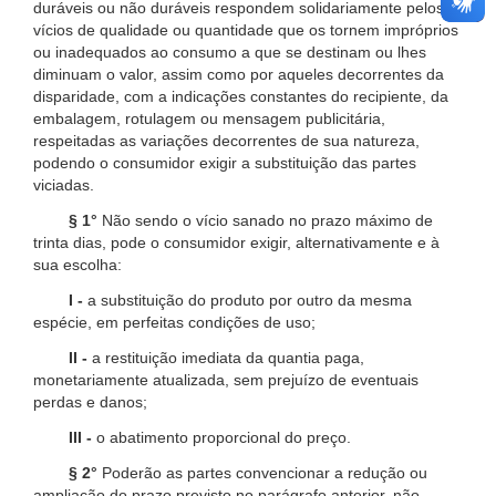
duráveis ou não duráveis respondem solidariamente pelos
vícios de qualidade ou quantidade que os tornem impróprios
ou inadequados ao consumo a que se destinam ou lhes
diminuam o valor, assim como por aqueles decorrentes da
disparidade, com a indicações constantes do recipiente, da
embalagem, rotulagem ou mensagem publicitária,
respeitadas as variações decorrentes de sua natureza,
podendo o consumidor exigir a substituição das partes
viciadas.
§ 1°
Não sendo o vício sanado no prazo máximo de
trinta dias, pode o consumidor exigir, alternativamente e à
sua escolha:
I -
a substituição do produto por outro da mesma
espécie, em perfeitas condições de uso;
II -
a restituição imediata da quantia paga,
monetariamente atualizada, sem prejuízo de eventuais
perdas e danos;
III -
o abatimento proporcional do preço.
§ 2°
Poderão as partes convencionar a redução ou
ampliação do prazo previsto no parágrafo anterior, não