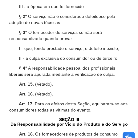
III -
a época em que foi fornecido.
§ 2º
O serviço não é considerado defeituoso pela
adoção de novas técnicas.
§ 3°
O fornecedor de serviços só não será
responsabilizado quando provar:
I -
que, tendo prestado o serviço, o defeito inexiste;
II -
a culpa exclusiva do consumidor ou de terceiro.
§ 4°
A responsabilidade pessoal dos profissionais
liberais será apurada mediante a verificação de culpa.
Art. 15.
(Vetado).
Art. 16.
(Vetado).
Art. 17.
Para os efeitos desta Seção, equiparam-se aos
consumidores todas as vítimas do evento.
SEÇÃO III
Da Responsabilidade por Vício do Produto e do Serviço
Art. 18.
Os fornecedores de produtos de consumo