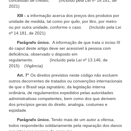
concessão de crédito; (Incluído pela Lei nº 14.181, de
2021)
XIII -
a informação acerca dos preços dos produtos por
unidade de medida, tal como por quilo, por litro, por metro
ou por outra unidade, conforme o caso. (Incluído pela Lei
nº 14.181, de 2021)
Parágrafo único.
A informação de que trata o inciso III
do caput deste artigo deve ser acessível à pessoa com
deficiência, observado o disposto em
regulamento. (Incluído pela Lei nº 13.146, de
2015) (Vigência)
Art. 7°
Os direitos previstos neste código não excluem
outros decorrentes de tratados ou convenções internacionais
de que o Brasil seja signatário, da legislação interna
ordinária, de regulamentos expedidos pelas autoridades
administrativas competentes, bem como dos que derivem
dos princípios gerais do direito, analogia, costumes e
eqüidade.
Parágrafo único.
Tendo mais de um autor a ofensa,
todos responderão solidariamente pela reparação dos danos