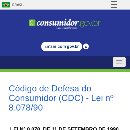
BRASIL
Simplifique!
Comunica BR
Participe
Acesso à informação
Entrar com
gov.br
Legislação
Canais
Toggle
naviga
Código de Defesa do
Consumidor (CDC) - Lei nº
8.078/90
LEI Nº 8.078, DE 11 DE SETEMBRO DE 1990.