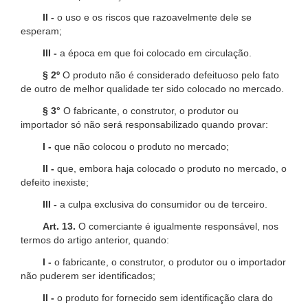
II -
o uso e os riscos que razoavelmente dele se
esperam;
III -
a época em que foi colocado em circulação.
§ 2º
O produto não é considerado defeituoso pelo fato
de outro de melhor qualidade ter sido colocado no mercado.
§ 3°
O fabricante, o construtor, o produtor ou
importador só não será responsabilizado quando provar:
I -
que não colocou o produto no mercado;
II -
que, embora haja colocado o produto no mercado, o
defeito inexiste;
III -
a culpa exclusiva do consumidor ou de terceiro.
Art. 13.
O comerciante é igualmente responsável, nos
termos do artigo anterior, quando:
I -
o fabricante, o construtor, o produtor ou o importador
não puderem ser identificados;
II -
o produto for fornecido sem identificação clara do