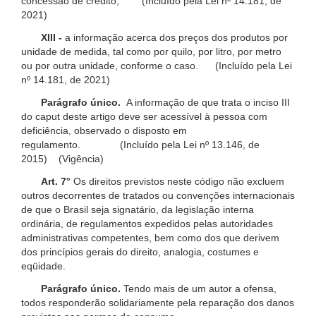
concessão de crédito; (Incluído pela Lei nº 14.181, de
2021)
XIII -
a informação acerca dos preços dos produtos por
unidade de medida, tal como por quilo, por litro, por metro
ou por outra unidade, conforme o caso. (Incluído pela Lei
nº 14.181, de 2021)
Parágrafo único.
A informação de que trata o inciso III
do caput deste artigo deve ser acessível à pessoa com
deficiência, observado o disposto em
regulamento. (Incluído pela Lei nº 13.146, de
2015) (Vigência)
Art. 7°
Os direitos previstos neste código não excluem
outros decorrentes de tratados ou convenções internacionais
de que o Brasil seja signatário, da legislação interna
ordinária, de regulamentos expedidos pelas autoridades
administrativas competentes, bem como dos que derivem
dos princípios gerais do direito, analogia, costumes e
eqüidade.
Parágrafo único.
Tendo mais de um autor a ofensa,
todos responderão solidariamente pela reparação dos danos