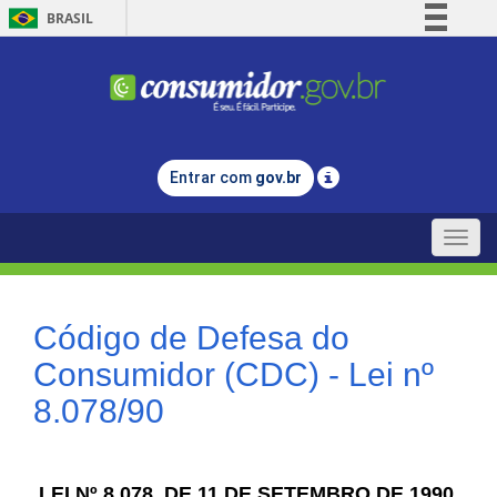
BRASIL
Simplifique!
Comunica BR
Participe
Acesso à informação
Entrar com
gov.br
Legislação
Canais
Toggle
naviga
Código de Defesa do
Consumidor (CDC) - Lei nº
8.078/90
LEI Nº 8.078, DE 11 DE SETEMBRO DE 1990.