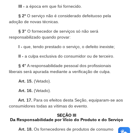
III -
a época em que foi fornecido.
§ 2º
O serviço não é considerado defeituoso pela
adoção de novas técnicas.
§ 3°
O fornecedor de serviços só não será
responsabilizado quando provar:
I -
que, tendo prestado o serviço, o defeito inexiste;
II -
a culpa exclusiva do consumidor ou de terceiro.
§ 4°
A responsabilidade pessoal dos profissionais
liberais será apurada mediante a verificação de culpa.
Art. 15.
(Vetado).
Art. 16.
(Vetado).
Art. 17.
Para os efeitos desta Seção, equiparam-se aos
consumidores todas as vítimas do evento.
SEÇÃO III
Da Responsabilidade por Vício do Produto e do Serviço
Art. 18.
Os fornecedores de produtos de consumo