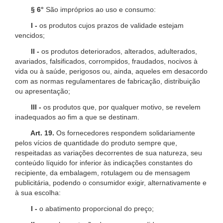
§ 6°
São impróprios ao uso e consumo:
I -
os produtos cujos prazos de validade estejam
vencidos;
II -
os produtos deteriorados, alterados, adulterados,
avariados, falsificados, corrompidos, fraudados, nocivos à
vida ou à saúde, perigosos ou, ainda, aqueles em desacordo
com as normas regulamentares de fabricação, distribuição
ou apresentação;
III -
os produtos que, por qualquer motivo, se revelem
inadequados ao fim a que se destinam.
Art. 19.
Os fornecedores respondem solidariamente
pelos vícios de quantidade do produto sempre que,
respeitadas as variações decorrentes de sua natureza, seu
conteúdo líquido for inferior às indicações constantes do
recipiente, da embalagem, rotulagem ou de mensagem
publicitária, podendo o consumidor exigir, alternativamente e
à sua escolha:
I -
o abatimento proporcional do preço;