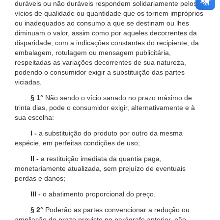
duráveis ou não duráveis respondem solidariamente pelos
vícios de qualidade ou quantidade que os tornem impróprios
ou inadequados ao consumo a que se destinam ou lhes
diminuam o valor, assim como por aqueles decorrentes da
disparidade, com a indicações constantes do recipiente, da
embalagem, rotulagem ou mensagem publicitária,
respeitadas as variações decorrentes de sua natureza,
podendo o consumidor exigir a substituição das partes
viciadas.
§ 1°
Não sendo o vício sanado no prazo máximo de
trinta dias, pode o consumidor exigir, alternativamente e à
sua escolha:
I -
a substituição do produto por outro da mesma
espécie, em perfeitas condições de uso;
II -
a restituição imediata da quantia paga,
monetariamente atualizada, sem prejuízo de eventuais
perdas e danos;
III -
o abatimento proporcional do preço.
§ 2°
Poderão as partes convencionar a redução ou
ampliação do prazo previsto no parágrafo anterior, não