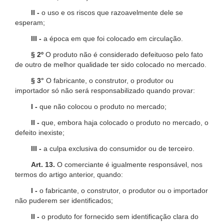
II -
o uso e os riscos que razoavelmente dele se
esperam;
III -
a época em que foi colocado em circulação.
§ 2º
O produto não é considerado defeituoso pelo fato
de outro de melhor qualidade ter sido colocado no mercado.
§ 3°
O fabricante, o construtor, o produtor ou
importador só não será responsabilizado quando provar:
I -
que não colocou o produto no mercado;
II -
que, embora haja colocado o produto no mercado, o
defeito inexiste;
III -
a culpa exclusiva do consumidor ou de terceiro.
Art. 13.
O comerciante é igualmente responsável, nos
termos do artigo anterior, quando:
I -
o fabricante, o construtor, o produtor ou o importador
não puderem ser identificados;
II -
o produto for fornecido sem identificação clara do