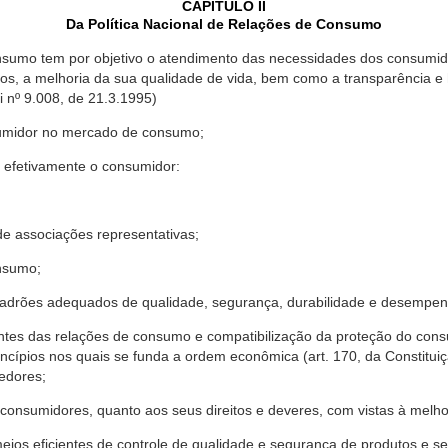
CAPÍTULO II
Da Política Nacional de Relações de Consumo
nsumo tem por objetivo o atendimento das necessidades dos consumido
os, a melhoria da sua qualidade de vida, bem como a transparência e
º 9.008, de 21.3.1995)
sumidor no mercado de consumo;
 efetivamente o consumidor:
 associações representativas;
nsumo;
drões adequados de qualidade, segurança, durabilidade e desempen
antes das relações de consumo e compatibilização da proteção do co
rincípios nos quais se funda a ordem econômica (art. 170, da Constitu
cedores;
consumidores, quanto aos seus direitos e deveres, com vistas à mel
meios eficientes de controle de qualidade e segurança de produtos e 