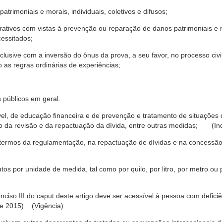
trimoniais e morais, individuais, coletivos e difusos;
rativos com vistas à prevenção ou reparação de danos patrimoniais e mo
cessitados;
nclusive com a inversão do ônus da prova, a seu favor, no processo civil,
 as regras ordinárias de experiências;
 públicos em geral.
ável, de educação financeira e de prevenção e tratamento de situaçõe
o da revisão e da repactuação da dívida, entre outras medidas; (Inc
 termos da regulamentação, na repactuação de dívidas e na concessão
os por unidade de medida, tal como por quilo, por litro, por metro o
nciso III do caput deste artigo deve ser acessível à pessoa com defic
e 2015) (Vigência)