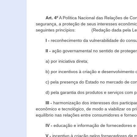
Art. 4º
A Política Nacional das Relações de Co
segurança, a proteção de seus interesses econômic
seguintes princípios: (Redação dada pela Lei n
I -
reconhecimento da vulnerabilidade do con
II -
ação governamental no sentido de proteger
a) por iniciativa direta;
b) por incentivos à criação e desenvolvimento de
c) pela presença do Estado no mercado de co
d) pela garantia dos produtos e serviços com pa
III -
harmonização dos interesses dos particip
econômico e tecnológico, de modo a viabilizar os p
equilíbrio nas relações entre consumidores e forne
IV -
educação e informação de fornecedores e 
V -
incentivo à criação pelos fornecedores de 