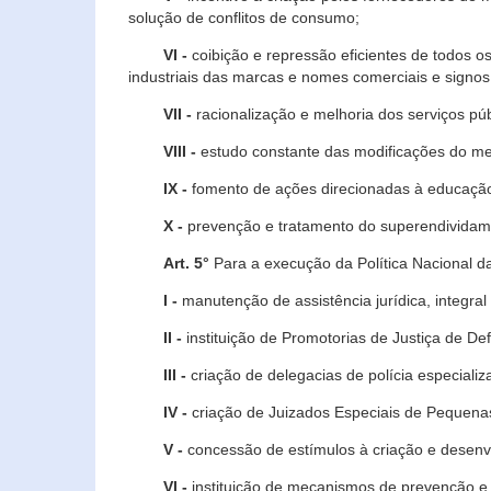
solução de conflitos de consumo;
VI -
coibição e repressão eficientes de todos o
industriais das marcas e nomes comerciais e signos
VII -
racionalização e melhoria dos serviços púb
VIII -
estudo constante das modificações do m
IX -
fomento de ações direcionadas à educação 
X -
prevenção e tratamento do superendividame
Art. 5°
Para a execução da Política Nacional d
I -
manutenção de assistência jurídica, integral
II -
instituição de Promotorias de Justiça de De
III -
criação de delegacias de polícia especial
IV -
criação de Juizados Especiais de Pequenas
V -
concessão de estímulos à criação e desen
VI -
instituição de mecanismos de prevenção e 