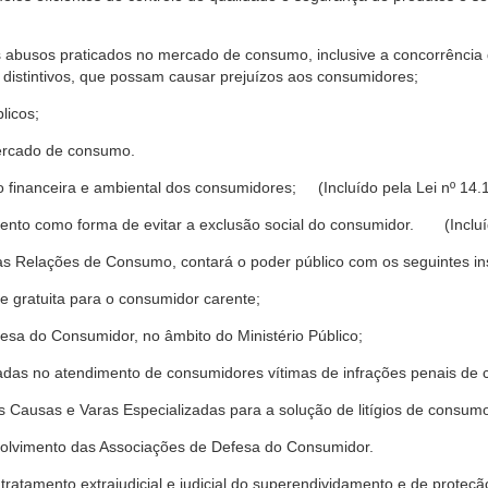
s abusos praticados no mercado de consumo, inclusive a concorrência de
 distintivos, que possam causar prejuízos aos consumidores;
licos;
ercado de consumo.
financeira e ambiental dos consumidores; (Incluído pela Lei nº 14.
nto como forma de evitar a exclusão social do consumidor. (Incluíd
as Relações de Consumo, contará o poder público com os seguintes ins
 e gratuita para o consumidor carente;
fesa do Consumidor, no âmbito do Ministério Público;
izadas no atendimento de consumidores vítimas de infrações penais de
 Causas e Varas Especializadas para a solução de litígios de consum
volvimento das Associações de Defesa do Consumidor.
tratamento extrajudicial e judicial do superendividamento e de prote