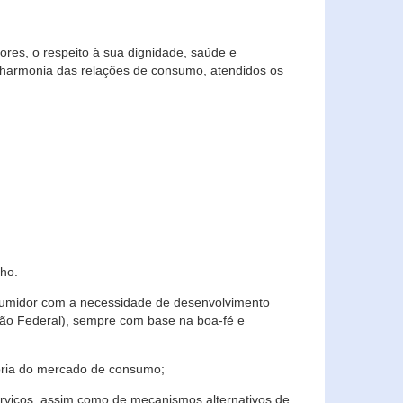
res, o respeito à sua dignidade, saúde e
 harmonia das relações de consumo, atendidos os
ho.
nsumidor com a necessidade de desenvolvimento
ição Federal), sempre com base na boa-fé e
horia do mercado de consumo;
serviços, assim como de mecanismos alternativos de