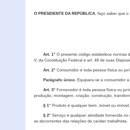
O PRESIDENTE DA REPÚBLICA
, faço saber que o
Art. 1°
O presente código estabelece normas de 
V, da Constituição Federal e art. 48 de suas Disposi
Art. 2°
Consumidor é toda pessoa física ou juríd
Parágrafo único.
Equipara-se a consumidor a c
Art. 3°
Fornecedor é toda pessoa física ou jurí
produção, montagem, criação, construção, transform
§ 1°
Produto é qualquer bem, móvel ou imóvel, 
§ 2°
Serviço é qualquer atividade fornecida no 
as decorrentes das relações de caráter trabalhista.