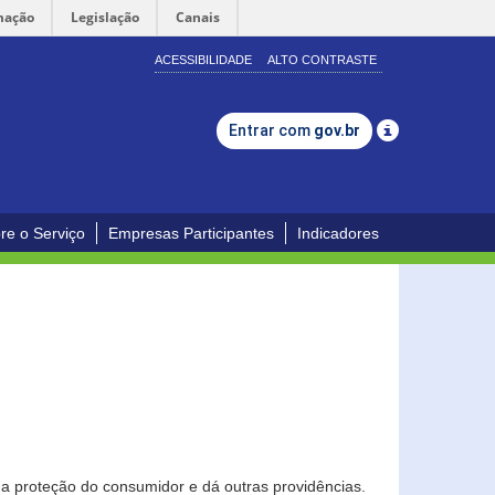
mação
Legislação
Canais
ACESSIBILIDADE
ALTO CONTRASTE
Entrar com
gov.br
re o Serviço
Empresas Participantes
Indicadores
0
a proteção do consumidor e dá outras providências.