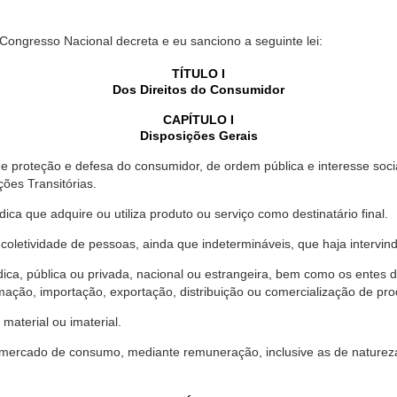
 Congresso Nacional decreta e eu sanciono a seguinte lei:
TÍTULO I
Dos Direitos do Consumidor
CAPÍTULO I
Disposições Gerais
proteção e defesa do consumidor, de ordem pública e interesse social,
ções Transitórias.
ica que adquire ou utiliza produto ou serviço como destinatário final.
oletividade de pessoas, ainda que indetermináveis, que haja intervi
dica, pública ou privada, nacional ou estrangeira, bem como os entes
ação, importação, exportação, distribuição ou comercialização de pro
material ou imaterial.
mercado de consumo, mediante remuneração, inclusive as de natureza ba