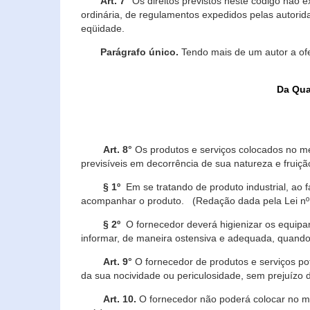
Art. 7°
Os direitos previstos neste código não e
ordinária, de regulamentos expedidos pelas autorid
eqüidade.
Parágrafo único.
Tendo mais de um autor a of
Da Qua
Art. 8°
Os produtos e serviços colocados no m
previsíveis em decorrência de sua natureza e fruiç
§ 1º
Em se tratando de produto industrial, ao 
acompanhar o produto. (Redação dada pela Lei nº
§ 2º
O fornecedor deverá higienizar os equipam
informar, de maneira ostensiva e adequada, quando 
Art. 9°
O fornecedor de produtos e serviços po
da sua nocividade ou periculosidade, sem prejuízo
Art. 10.
O fornecedor não poderá colocar no me