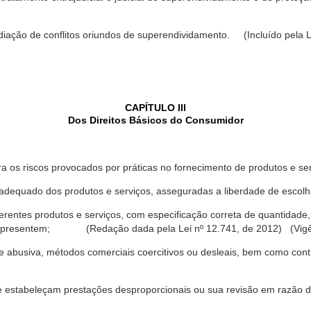
ediação de conflitos oriundos de superendividamento. (Incluído pela L
CAPÍTULO III
Dos Direitos Básicos do Consumidor
a os riscos provocados por práticas no fornecimento de produtos e se
dequado dos produtos e serviços, asseguradas a liberdade de escolha
rentes produtos e serviços, com especificação correta de quantidade, 
ue apresentem; (Redação dada pela Lei nº 12.741, de 2012) (Vigê
 abusiva, métodos comerciais coercitivos ou desleais, bem como contr
e estabeleçam prestações desproporcionais ou sua revisão em razão d