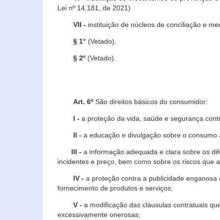
Lei nº 14.181, de 2021)
VII -
instituição de núcleos de conciliação e m
§ 1°
(Vetado).
§ 2º
(Vetado).
Art. 6º
São direitos básicos do consumidor:
I -
a proteção da vida, saúde e segurança contr
II -
a educação e divulgação sobre o consumo a
III -
a informação adequada e clara sobre os dife
incidentes e preço, bem como sobre os riscos q
IV -
a proteção contra a publicidade enganosa e
fornecimento de produtos e serviços;
V -
a modificação das cláusulas contratuais qu
excessivamente onerosas;