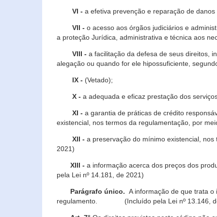
VI -
a efetiva prevenção e reparação de danos pa
VII -
o acesso aos órgãos judiciários e administ
a proteção Jurídica, administrativa e técnica aos ne
VIII -
a facilitação da defesa de seus direitos, i
alegação ou quando for ele hipossuficiente, segundo
IX -
(Vetado);
X -
a adequada e eficaz prestação dos serviços
XI -
a garantia de práticas de crédito respons
existencial, nos termos da regulamentação, por mei
XII -
a preservação do mínimo existencial, nos
2021)
XIII -
a informação acerca dos preços dos produt
pela Lei nº 14.181, de 2021)
Parágrafo único.
A informação de que trata o i
regulamento. (Incluído pela Lei nº 13.146, d