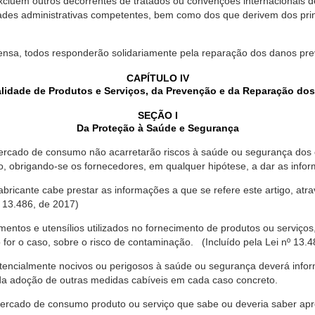
xcluem outros decorrentes de tratados ou convenções internacionais de 
ades administrativas competentes, bem como dos que derivem dos princ
ensa, todos responderão solidariamente pela reparação dos danos pr
CAPÍTULO IV
lidade de Produtos e Serviços, da Prevenção e da Reparação do
SEÇÃO I
Da Proteção à Saúde e Segurança
ercado de consumo não acarretarão riscos à saúde ou segurança dos 
ão, obrigando-se os fornecedores, em qualquer hipótese, a dar as inf
fabricante cabe prestar as informações a que se refere este artigo, a
 13.486, de 2017)
entos e utensílios utilizados no fornecimento de produtos ou serviços
for o caso, sobre o risco de contaminação. (Incluído pela Lei nº 13.4
tencialmente nocivos ou perigosos à saúde ou segurança deverá infor
 da adoção de outras medidas cabíveis em cada caso concreto.
rcado de consumo produto ou serviço que sabe ou deveria saber apres