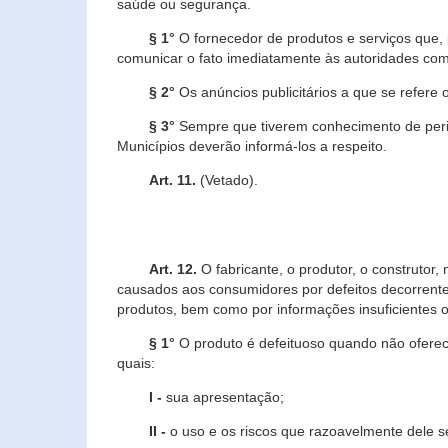
saúde ou segurança.
§ 1°
O fornecedor de produtos e serviços que,
comunicar o fato imediatamente às autoridades com
§ 2°
Os anúncios publicitários a que se refere 
§ 3°
Sempre que tiverem conhecimento de peric
Municípios deverão informá-los a respeito.
Art. 11.
(Vetado).
Art. 12.
O fabricante, o produtor, o construtor
causados aos consumidores por defeitos decorrente
produtos, bem como por informações insuficientes o
§ 1°
O produto é defeituoso quando não oferece
quais:
I -
sua apresentação;
II -
o uso e os riscos que razoavelmente dele 