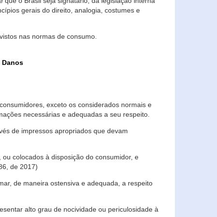
que o Brasil seja signatário, da legislação interna
ípios gerais do direito, analogia, costumes e
evistos nas normas de consumo.
s Danos
consumidores, exceto os considerados normais e
ormações necessárias e adequadas a seu respeito.
través de impressos apropriados que devam
, ou colocados à disposição do consumidor, e
86, de 2017)
mar, de maneira ostensiva e adequada, a respeito
entar alto grau de nocividade ou periculosidade à