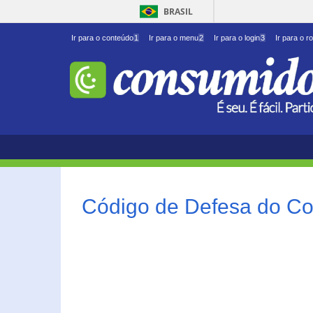
BRASIL
Ir para o conteúdo
1
Ir para o menu
2
Ir para o login
3
Ir para o r
Código de Defesa do Co