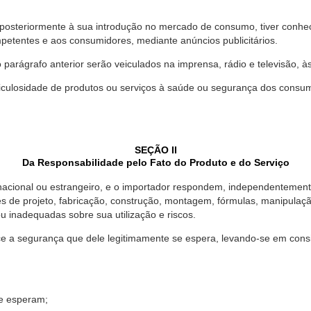
 posteriormente à sua introdução no mercado de consumo, tiver conhe
petentes e aos consumidores, mediante anúncios publicitários.
o parágrafo anterior serão veiculados na imprensa, rádio e televisão, 
ulosidade de produtos ou serviços à saúde ou segurança dos consumido
SEÇÃO II
Da Responsabilidade pelo Fato do Produto e do Serviço
, nacional ou estrangeiro, e o importador respondem, independentemen
s de projeto, fabricação, construção, montagem, fórmulas, manipula
u inadequadas sobre sua utilização e riscos.
 a segurança que dele legitimamente se espera, levando-se em consid
se esperam;