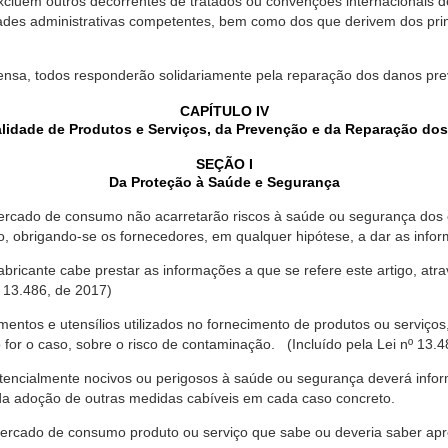
xcluem outros decorrentes de tratados ou convenções internacionais de 
ades administrativas competentes, bem como dos que derivem dos princ
ensa, todos responderão solidariamente pela reparação dos danos pr
CAPÍTULO IV
lidade de Produtos e Serviços, da Prevenção e da Reparação do
SEÇÃO I
Da Proteção à Saúde e Segurança
ercado de consumo não acarretarão riscos à saúde ou segurança dos 
ão, obrigando-se os fornecedores, em qualquer hipótese, a dar as inf
fabricante cabe prestar as informações a que se refere este artigo, a
 13.486, de 2017)
entos e utensílios utilizados no fornecimento de produtos ou serviços
for o caso, sobre o risco de contaminação. (Incluído pela Lei nº 13.4
tencialmente nocivos ou perigosos à saúde ou segurança deverá infor
 da adoção de outras medidas cabíveis em cada caso concreto.
rcado de consumo produto ou serviço que sabe ou deveria saber apres