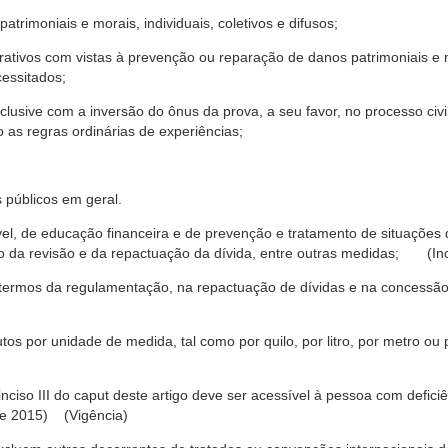
trimoniais e morais, individuais, coletivos e difusos;
rativos com vistas à prevenção ou reparação de danos patrimoniais e mo
cessitados;
nclusive com a inversão do ônus da prova, a seu favor, no processo civil,
 as regras ordinárias de experiências;
 públicos em geral.
ável, de educação financeira e de prevenção e tratamento de situaçõe
o da revisão e da repactuação da dívida, entre outras medidas; (Inc
 termos da regulamentação, na repactuação de dívidas e na concessão
os por unidade de medida, tal como por quilo, por litro, por metro o
nciso III do caput deste artigo deve ser acessível à pessoa com defic
e 2015) (Vigência)