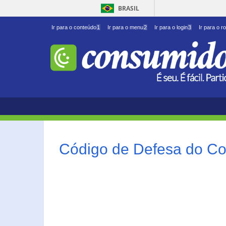
BRASIL
Ir para o conteúdo
1
Ir para o menu
2
Ir para o login
3
Ir para o r
Código de Defesa do Co