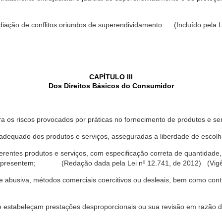
ediação de conflitos oriundos de superendividamento. (Incluído pela L
CAPÍTULO III
Dos Direitos Básicos do Consumidor
a os riscos provocados por práticas no fornecimento de produtos e se
dequado dos produtos e serviços, asseguradas a liberdade de escolha
rentes produtos e serviços, com especificação correta de quantidade, 
ue apresentem; (Redação dada pela Lei nº 12.741, de 2012) (Vigê
 abusiva, métodos comerciais coercitivos ou desleais, bem como contr
e estabeleçam prestações desproporcionais ou sua revisão em razão d