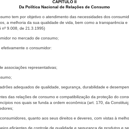
CAPÍTULO II
Da Política Nacional de Relações de Consumo
nsumo tem por objetivo o atendimento das necessidades dos consumido
os, a melhoria da sua qualidade de vida, bem como a transparência e
º 9.008, de 21.3.1995)
sumidor no mercado de consumo;
 efetivamente o consumidor:
 associações representativas;
nsumo;
drões adequados de qualidade, segurança, durabilidade e desempen
antes das relações de consumo e compatibilização da proteção do co
rincípios nos quais se funda a ordem econômica (art. 170, da Constitu
cedores;
consumidores, quanto aos seus direitos e deveres, com vistas à mel
meios eficientes de controle de qualidade e segurança de produtos e 