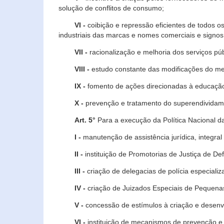
solução de conflitos de consumo;
VI -
coibição e repressão eficientes de todos o
industriais das marcas e nomes comerciais e signos
VII -
racionalização e melhoria dos serviços púb
VIII -
estudo constante das modificações do m
IX -
fomento de ações direcionadas à educação 
X -
prevenção e tratamento do superendividame
Art. 5°
Para a execução da Política Nacional d
I -
manutenção de assistência jurídica, integral
II -
instituição de Promotorias de Justiça de De
III -
criação de delegacias de polícia especial
IV -
criação de Juizados Especiais de Pequenas
V -
concessão de estímulos à criação e desen
VI -
instituição de mecanismos de prevenção e 