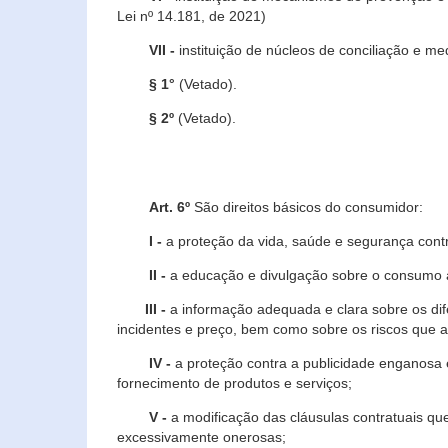
Lei nº 14.181, de 2021)
VII -
instituição de núcleos de conciliação e m
§ 1°
(Vetado).
§ 2º
(Vetado).
Art. 6º
São direitos básicos do consumidor:
I -
a proteção da vida, saúde e segurança contr
II -
a educação e divulgação sobre o consumo a
III -
a informação adequada e clara sobre os dife
incidentes e preço, bem como sobre os riscos q
IV -
a proteção contra a publicidade enganosa e
fornecimento de produtos e serviços;
V -
a modificação das cláusulas contratuais qu
excessivamente onerosas;