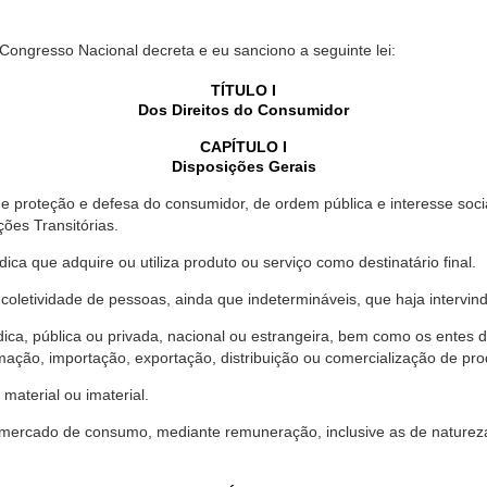
 Congresso Nacional decreta e eu sanciono a seguinte lei:
TÍTULO I
Dos Direitos do Consumidor
CAPÍTULO I
Disposições Gerais
proteção e defesa do consumidor, de ordem pública e interesse social,
ções Transitórias.
ica que adquire ou utiliza produto ou serviço como destinatário final.
oletividade de pessoas, ainda que indetermináveis, que haja intervi
dica, pública ou privada, nacional ou estrangeira, bem como os entes
ação, importação, exportação, distribuição ou comercialização de pro
material ou imaterial.
mercado de consumo, mediante remuneração, inclusive as de natureza ba