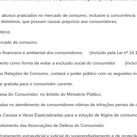
s abusos praticados no mercado de consumo, inclusive a concorrência de
 distintivos, que possam causar prejuízos aos consumidores;
licos;
ercado de consumo.
financeira e ambiental dos consumidores; (Incluído pela Lei nº 14.
nto como forma de evitar a exclusão social do consumidor. (Incluíd
as Relações de Consumo, contará o poder público com os seguintes ins
 e gratuita para o consumidor carente;
fesa do Consumidor, no âmbito do Ministério Público;
izadas no atendimento de consumidores vítimas de infrações penais de
 Causas e Varas Especializadas para a solução de litígios de consum
volvimento das Associações de Defesa do Consumidor.
tratamento extrajudicial e judicial do superendividamento e de prote