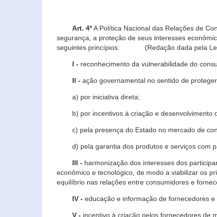
Art. 4º
A Política Nacional das Relações de Co
segurança, a proteção de seus interesses econômic
seguintes princípios: (Redação dada pela Lei n
I -
reconhecimento da vulnerabilidade do con
II -
ação governamental no sentido de proteger
a) por iniciativa direta;
b) por incentivos à criação e desenvolvimento de
c) pela presença do Estado no mercado de co
d) pela garantia dos produtos e serviços com pa
III -
harmonização dos interesses dos particip
econômico e tecnológico, de modo a viabilizar os p
equilíbrio nas relações entre consumidores e forne
IV -
educação e informação de fornecedores e 
V -
incentivo à criação pelos fornecedores de 