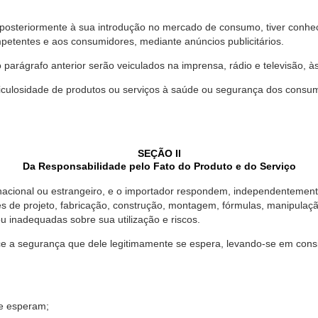
 posteriormente à sua introdução no mercado de consumo, tiver conhe
petentes e aos consumidores, mediante anúncios publicitários.
o parágrafo anterior serão veiculados na imprensa, rádio e televisão, 
ulosidade de produtos ou serviços à saúde ou segurança dos consumido
SEÇÃO II
Da Responsabilidade pelo Fato do Produto e do Serviço
, nacional ou estrangeiro, e o importador respondem, independentemen
s de projeto, fabricação, construção, montagem, fórmulas, manipula
u inadequadas sobre sua utilização e riscos.
 a segurança que dele legitimamente se espera, levando-se em consid
se esperam;