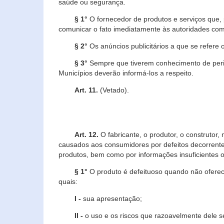
saúde ou segurança.
§ 1°
O fornecedor de produtos e serviços que,
comunicar o fato imediatamente às autoridades com
§ 2°
Os anúncios publicitários a que se refere 
§ 3°
Sempre que tiverem conhecimento de peric
Municípios deverão informá-los a respeito.
Art. 11.
(Vetado).
Art. 12.
O fabricante, o produtor, o construtor
causados aos consumidores por defeitos decorrente
produtos, bem como por informações insuficientes o
§ 1°
O produto é defeituoso quando não oferece
quais:
I -
sua apresentação;
II -
o uso e os riscos que razoavelmente dele 