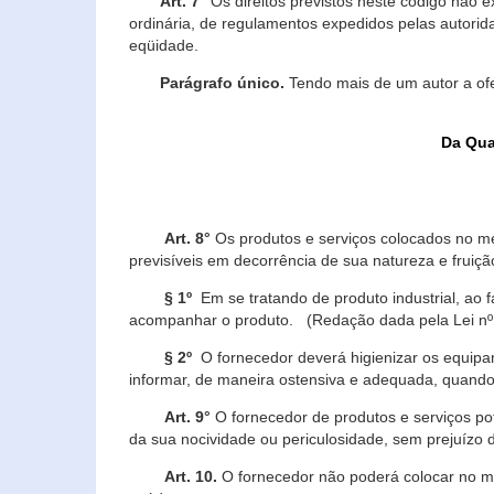
Art. 7°
Os direitos previstos neste código não e
ordinária, de regulamentos expedidos pelas autorid
eqüidade.
Parágrafo único.
Tendo mais de um autor a of
Da Qua
Art. 8°
Os produtos e serviços colocados no m
previsíveis em decorrência de sua natureza e fruiç
§ 1º
Em se tratando de produto industrial, ao 
acompanhar o produto. (Redação dada pela Lei nº
§ 2º
O fornecedor deverá higienizar os equipam
informar, de maneira ostensiva e adequada, quando 
Art. 9°
O fornecedor de produtos e serviços po
da sua nocividade ou periculosidade, sem prejuízo
Art. 10.
O fornecedor não poderá colocar no me