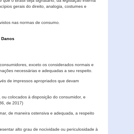
que o Brasil seja signatário, da legislação interna
ípios gerais do direito, analogia, costumes e
evistos nas normas de consumo.
s Danos
consumidores, exceto os considerados normais e
ormações necessárias e adequadas a seu respeito.
través de impressos apropriados que devam
, ou colocados à disposição do consumidor, e
86, de 2017)
mar, de maneira ostensiva e adequada, a respeito
entar alto grau de nocividade ou periculosidade à