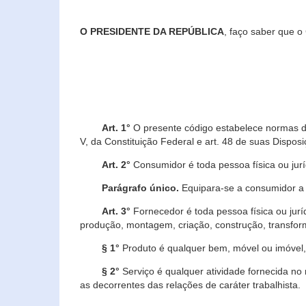
O PRESIDENTE DA REPÚBLICA
, faço saber que o
Art. 1°
O presente código estabelece normas de 
V, da Constituição Federal e art. 48 de suas Disposi
Art. 2°
Consumidor é toda pessoa física ou juríd
Parágrafo único.
Equipara-se a consumidor a c
Art. 3°
Fornecedor é toda pessoa física ou jurí
produção, montagem, criação, construção, transform
§ 1°
Produto é qualquer bem, móvel ou imóvel, 
§ 2°
Serviço é qualquer atividade fornecida no 
as decorrentes das relações de caráter trabalhista.