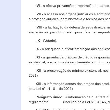
VI -
a efetiva prevenção e reparação de danos pa
VII -
o acesso aos órgãos judiciários e administ
a proteção Jurídica, administrativa e técnica aos ne
VIII -
a facilitação da defesa de seus direitos, i
alegação ou quando for ele hipossuficiente, segundo
IX -
(Vetado);
X -
a adequada e eficaz prestação dos serviços
XI -
a garantia de práticas de crédito respons
existencial, nos termos da regulamentação, por mei
XII -
a preservação do mínimo existencial, nos
2021)
XIII -
a informação acerca dos preços dos produt
pela Lei nº 14.181, de 2021)
Parágrafo único.
A informação de que trata o i
regulamento. (Incluído pela Lei nº 13.146, d