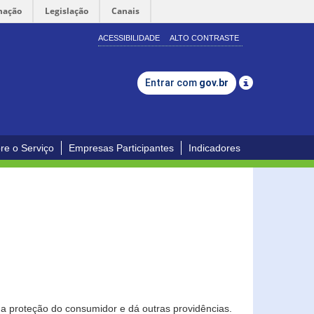
mação
Legislação
Canais
ACESSIBILIDADE
ALTO CONTRASTE
Entrar com
gov.br
re o Serviço
Empresas Participantes
Indicadores
0
a proteção do consumidor e dá outras providências.