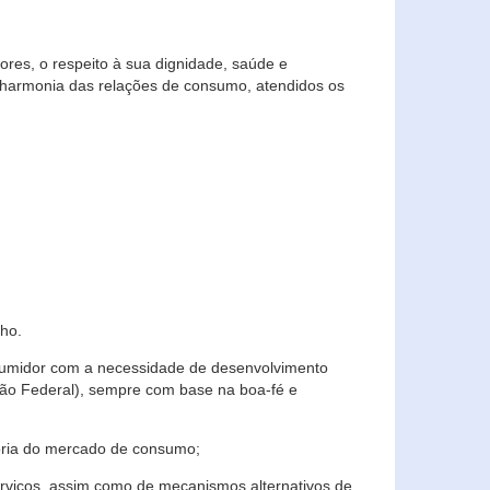
res, o respeito à sua dignidade, saúde e
 harmonia das relações de consumo, atendidos os
ho.
nsumidor com a necessidade de desenvolvimento
ição Federal), sempre com base na boa-fé e
horia do mercado de consumo;
serviços, assim como de mecanismos alternativos de