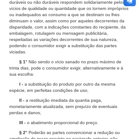
duráveis ou não duráveis respondem solidariamente pelos
vícios de qualidade ou quantidade que os tornem impróprios
ou inadequados ao consumo a que se destinam ou lhes
diminuam o valor, assim como por aqueles decorrentes da
disparidade, com a indicações constantes do recipiente, da
embalagem, rotulagem ou mensagem publicitária,
respeitadas as variações decorrentes de sua natureza,
podendo o consumidor exigir a substituição das partes
viciadas.
§ 1°
Não sendo o vício sanado no prazo máximo de
trinta dias, pode o consumidor exigir, alternativamente e à
sua escolha:
I -
a substituição do produto por outro da mesma
espécie, em perfeitas condições de uso;
II -
a restituição imediata da quantia paga,
monetariamente atualizada, sem prejuízo de eventuais
perdas e danos;
III -
o abatimento proporcional do preço.
§ 2°
Poderão as partes convencionar a redução ou
ampliação do prazo previsto no parágrafo anterior, não