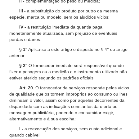
II -
complementação do peso ou medida;
III -
a substituição do produto por outro da mesma
espécie, marca ou modelo, sem os aludidos vícios;
IV -
a restituição imediata da quantia paga,
monetariamente atualizada, sem prejuízo de eventuais
perdas e danos.
§ 1°
Aplica-se a este artigo o disposto no § 4° do artigo
anterior.
§ 2°
O fornecedor imediato será responsável quando
fizer a pesagem ou a medição e o instrumento utilizado não
estiver aferido segundo os padrões oficiais.
Art. 20.
O fornecedor de serviços responde pelos vícios
de qualidade que os tornem impróprios ao consumo ou lhes
diminuam o valor, assim como por aqueles decorrentes da
disparidade com as indicações constantes da oferta ou
mensagem publicitária, podendo o consumidor exigir,
alternativamente e à sua escolha:
I -
a reexecução dos serviços, sem custo adicional e
quando cabível;