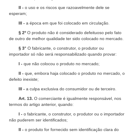
II -
o uso e os riscos que razoavelmente dele se
esperam;
III -
a época em que foi colocado em circulação.
§ 2º
O produto não é considerado defeituoso pelo fato
de outro de melhor qualidade ter sido colocado no mercado.
§ 3°
O fabricante, o construtor, o produtor ou
importador só não será responsabilizado quando provar:
I -
que não colocou o produto no mercado;
II -
que, embora haja colocado o produto no mercado, o
defeito inexiste;
III -
a culpa exclusiva do consumidor ou de terceiro.
Art. 13.
O comerciante é igualmente responsável, nos
termos do artigo anterior, quando:
I -
o fabricante, o construtor, o produtor ou o importador
não puderem ser identificados;
II -
o produto for fornecido sem identificação clara do