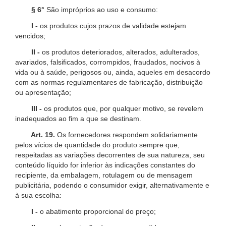
§ 6°
São impróprios ao uso e consumo:
I -
os produtos cujos prazos de validade estejam
vencidos;
II -
os produtos deteriorados, alterados, adulterados,
avariados, falsificados, corrompidos, fraudados, nocivos à
vida ou à saúde, perigosos ou, ainda, aqueles em desacordo
com as normas regulamentares de fabricação, distribuição
ou apresentação;
III -
os produtos que, por qualquer motivo, se revelem
inadequados ao fim a que se destinam.
Art. 19.
Os fornecedores respondem solidariamente
pelos vícios de quantidade do produto sempre que,
respeitadas as variações decorrentes de sua natureza, seu
conteúdo líquido for inferior às indicações constantes do
recipiente, da embalagem, rotulagem ou de mensagem
publicitária, podendo o consumidor exigir, alternativamente e
à sua escolha:
I -
o abatimento proporcional do preço;