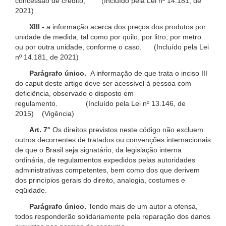
concessão de crédito; (Incluído pela Lei nº 14.181, de
2021)
XIII -
a informação acerca dos preços dos produtos por
unidade de medida, tal como por quilo, por litro, por metro
ou por outra unidade, conforme o caso. (Incluído pela Lei
nº 14.181, de 2021)
Parágrafo único.
A informação de que trata o inciso III
do caput deste artigo deve ser acessível à pessoa com
deficiência, observado o disposto em
regulamento. (Incluído pela Lei nº 13.146, de
2015) (Vigência)
Art. 7°
Os direitos previstos neste código não excluem
outros decorrentes de tratados ou convenções internacionais
de que o Brasil seja signatário, da legislação interna
ordinária, de regulamentos expedidos pelas autoridades
administrativas competentes, bem como dos que derivem
dos princípios gerais do direito, analogia, costumes e
eqüidade.
Parágrafo único.
Tendo mais de um autor a ofensa,
todos responderão solidariamente pela reparação dos danos