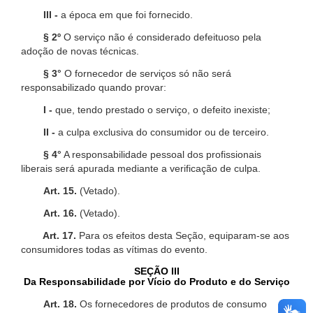
III -
a época em que foi fornecido.
§ 2º
O serviço não é considerado defeituoso pela
adoção de novas técnicas.
§ 3°
O fornecedor de serviços só não será
responsabilizado quando provar:
I -
que, tendo prestado o serviço, o defeito inexiste;
II -
a culpa exclusiva do consumidor ou de terceiro.
§ 4°
A responsabilidade pessoal dos profissionais
liberais será apurada mediante a verificação de culpa.
Art. 15.
(Vetado).
Art. 16.
(Vetado).
Art. 17.
Para os efeitos desta Seção, equiparam-se aos
consumidores todas as vítimas do evento.
SEÇÃO III
Da Responsabilidade por Vício do Produto e do Serviço
Art. 18.
Os fornecedores de produtos de consumo