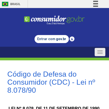
BRASIL
Simplifique!
Comunica BR
Participe
Acesso à informação
Entrar com
gov.br
Legislação
Canais
Toggle
naviga
Código de Defesa do
Consumidor (CDC) - Lei nº
8.078/90
LEI Nº 8.078, DE 11 DE SETEMBRO DE 1990.