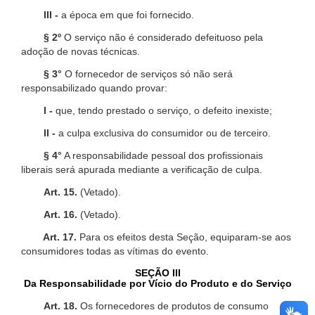
III -
a época em que foi fornecido.
§ 2º
O serviço não é considerado defeituoso pela
adoção de novas técnicas.
§ 3°
O fornecedor de serviços só não será
responsabilizado quando provar:
I -
que, tendo prestado o serviço, o defeito inexiste;
II -
a culpa exclusiva do consumidor ou de terceiro.
§ 4°
A responsabilidade pessoal dos profissionais
liberais será apurada mediante a verificação de culpa.
Art. 15.
(Vetado).
Art. 16.
(Vetado).
Art. 17.
Para os efeitos desta Seção, equiparam-se aos
consumidores todas as vítimas do evento.
SEÇÃO III
Da Responsabilidade por Vício do Produto e do Serviço
Art. 18.
Os fornecedores de produtos de consumo