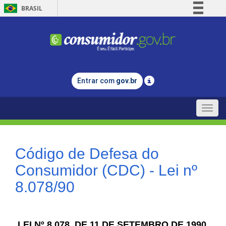
BRASIL
Simplifique!
Comunica BR
Participe
Acesso à informação
Entrar com
gov.br
Legislação
Canais
Toggle
naviga
Código de Defesa do
Consumidor (CDC) - Lei nº
8.078/90
LEI Nº 8.078, DE 11 DE SETEMBRO DE 1990.