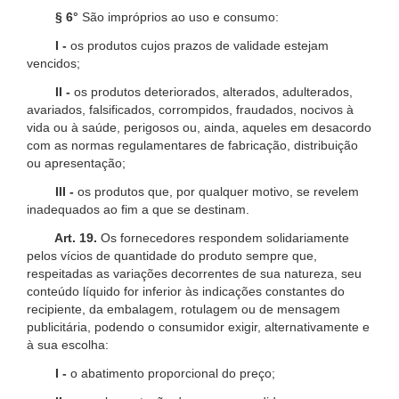
§ 6°
São impróprios ao uso e consumo:
I -
os produtos cujos prazos de validade estejam
vencidos;
II -
os produtos deteriorados, alterados, adulterados,
avariados, falsificados, corrompidos, fraudados, nocivos à
vida ou à saúde, perigosos ou, ainda, aqueles em desacordo
com as normas regulamentares de fabricação, distribuição
ou apresentação;
III -
os produtos que, por qualquer motivo, se revelem
inadequados ao fim a que se destinam.
Art. 19.
Os fornecedores respondem solidariamente
pelos vícios de quantidade do produto sempre que,
respeitadas as variações decorrentes de sua natureza, seu
conteúdo líquido for inferior às indicações constantes do
recipiente, da embalagem, rotulagem ou de mensagem
publicitária, podendo o consumidor exigir, alternativamente e
à sua escolha:
I -
o abatimento proporcional do preço;