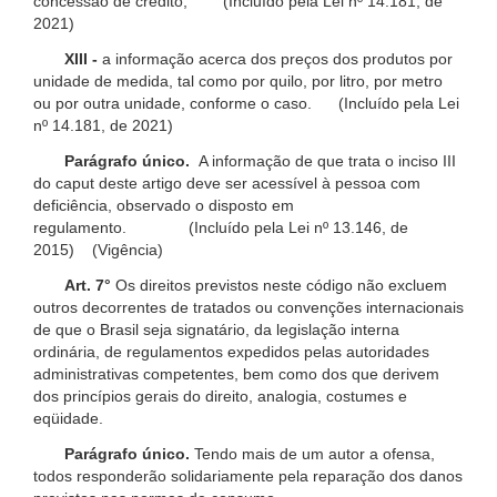
concessão de crédito; (Incluído pela Lei nº 14.181, de
2021)
XIII -
a informação acerca dos preços dos produtos por
unidade de medida, tal como por quilo, por litro, por metro
ou por outra unidade, conforme o caso. (Incluído pela Lei
nº 14.181, de 2021)
Parágrafo único.
A informação de que trata o inciso III
do caput deste artigo deve ser acessível à pessoa com
deficiência, observado o disposto em
regulamento. (Incluído pela Lei nº 13.146, de
2015) (Vigência)
Art. 7°
Os direitos previstos neste código não excluem
outros decorrentes de tratados ou convenções internacionais
de que o Brasil seja signatário, da legislação interna
ordinária, de regulamentos expedidos pelas autoridades
administrativas competentes, bem como dos que derivem
dos princípios gerais do direito, analogia, costumes e
eqüidade.
Parágrafo único.
Tendo mais de um autor a ofensa,
todos responderão solidariamente pela reparação dos danos