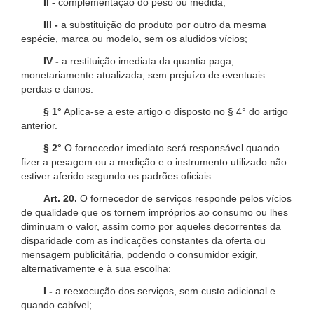
II -
complementação do peso ou medida;
III -
a substituição do produto por outro da mesma
espécie, marca ou modelo, sem os aludidos vícios;
IV -
a restituição imediata da quantia paga,
monetariamente atualizada, sem prejuízo de eventuais
perdas e danos.
§ 1°
Aplica-se a este artigo o disposto no § 4° do artigo
anterior.
§ 2°
O fornecedor imediato será responsável quando
fizer a pesagem ou a medição e o instrumento utilizado não
estiver aferido segundo os padrões oficiais.
Art. 20.
O fornecedor de serviços responde pelos vícios
de qualidade que os tornem impróprios ao consumo ou lhes
diminuam o valor, assim como por aqueles decorrentes da
disparidade com as indicações constantes da oferta ou
mensagem publicitária, podendo o consumidor exigir,
alternativamente e à sua escolha:
I -
a reexecução dos serviços, sem custo adicional e
quando cabível;