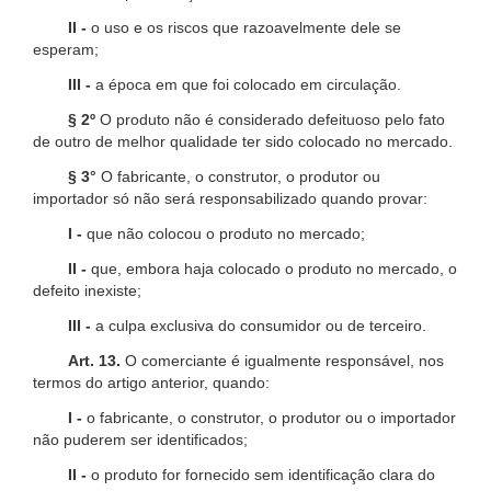
II -
o uso e os riscos que razoavelmente dele se
esperam;
III -
a época em que foi colocado em circulação.
§ 2º
O produto não é considerado defeituoso pelo fato
de outro de melhor qualidade ter sido colocado no mercado.
§ 3°
O fabricante, o construtor, o produtor ou
importador só não será responsabilizado quando provar:
I -
que não colocou o produto no mercado;
II -
que, embora haja colocado o produto no mercado, o
defeito inexiste;
III -
a culpa exclusiva do consumidor ou de terceiro.
Art. 13.
O comerciante é igualmente responsável, nos
termos do artigo anterior, quando:
I -
o fabricante, o construtor, o produtor ou o importador
não puderem ser identificados;
II -
o produto for fornecido sem identificação clara do