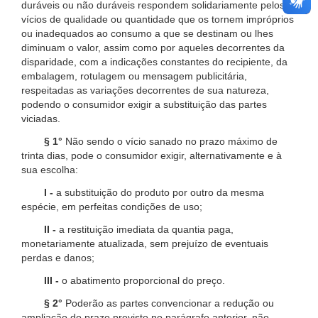
duráveis ou não duráveis respondem solidariamente pelos
vícios de qualidade ou quantidade que os tornem impróprios
ou inadequados ao consumo a que se destinam ou lhes
diminuam o valor, assim como por aqueles decorrentes da
disparidade, com a indicações constantes do recipiente, da
embalagem, rotulagem ou mensagem publicitária,
respeitadas as variações decorrentes de sua natureza,
podendo o consumidor exigir a substituição das partes
viciadas.
§ 1°
Não sendo o vício sanado no prazo máximo de
trinta dias, pode o consumidor exigir, alternativamente e à
sua escolha:
I -
a substituição do produto por outro da mesma
espécie, em perfeitas condições de uso;
II -
a restituição imediata da quantia paga,
monetariamente atualizada, sem prejuízo de eventuais
perdas e danos;
III -
o abatimento proporcional do preço.
§ 2°
Poderão as partes convencionar a redução ou
ampliação do prazo previsto no parágrafo anterior, não