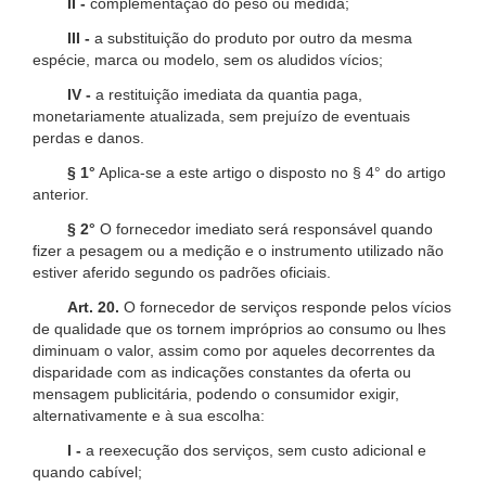
II -
complementação do peso ou medida;
III -
a substituição do produto por outro da mesma
espécie, marca ou modelo, sem os aludidos vícios;
IV -
a restituição imediata da quantia paga,
monetariamente atualizada, sem prejuízo de eventuais
perdas e danos.
§ 1°
Aplica-se a este artigo o disposto no § 4° do artigo
anterior.
§ 2°
O fornecedor imediato será responsável quando
fizer a pesagem ou a medição e o instrumento utilizado não
estiver aferido segundo os padrões oficiais.
Art. 20.
O fornecedor de serviços responde pelos vícios
de qualidade que os tornem impróprios ao consumo ou lhes
diminuam o valor, assim como por aqueles decorrentes da
disparidade com as indicações constantes da oferta ou
mensagem publicitária, podendo o consumidor exigir,
alternativamente e à sua escolha:
I -
a reexecução dos serviços, sem custo adicional e
quando cabível;