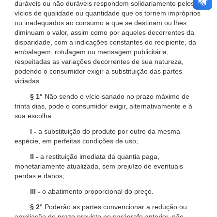
duráveis ou não duráveis respondem solidariamente pelos
vícios de qualidade ou quantidade que os tornem impróprios
ou inadequados ao consumo a que se destinam ou lhes
diminuam o valor, assim como por aqueles decorrentes da
disparidade, com a indicações constantes do recipiente, da
embalagem, rotulagem ou mensagem publicitária,
respeitadas as variações decorrentes de sua natureza,
podendo o consumidor exigir a substituição das partes
viciadas.
§ 1°
Não sendo o vício sanado no prazo máximo de
trinta dias, pode o consumidor exigir, alternativamente e à
sua escolha:
I -
a substituição do produto por outro da mesma
espécie, em perfeitas condições de uso;
II -
a restituição imediata da quantia paga,
monetariamente atualizada, sem prejuízo de eventuais
perdas e danos;
III -
o abatimento proporcional do preço.
§ 2°
Poderão as partes convencionar a redução ou
ampliação do prazo previsto no parágrafo anterior, não