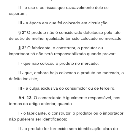
II -
o uso e os riscos que razoavelmente dele se
esperam;
III -
a época em que foi colocado em circulação.
§ 2º
O produto não é considerado defeituoso pelo fato
de outro de melhor qualidade ter sido colocado no mercado.
§ 3°
O fabricante, o construtor, o produtor ou
importador só não será responsabilizado quando provar:
I -
que não colocou o produto no mercado;
II -
que, embora haja colocado o produto no mercado, o
defeito inexiste;
III -
a culpa exclusiva do consumidor ou de terceiro.
Art. 13.
O comerciante é igualmente responsável, nos
termos do artigo anterior, quando:
I -
o fabricante, o construtor, o produtor ou o importador
não puderem ser identificados;
II -
o produto for fornecido sem identificação clara do