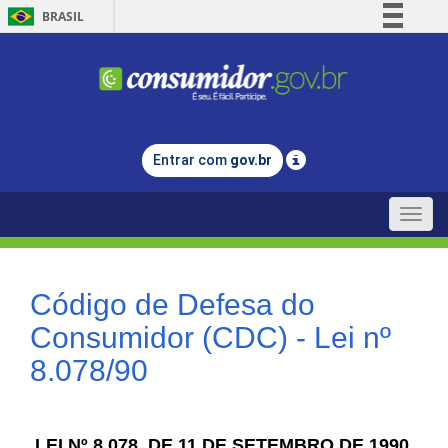
BRASIL
Simplifique!
Comunica BR
Participe
Acesso à informação
Entrar com
gov.br
Legislação
Canais
Toggle
naviga
Código de Defesa do
Consumidor (CDC) - Lei nº
8.078/90
LEI Nº 8.078, DE 11 DE SETEMBRO DE 1990.