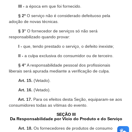
III -
a época em que foi fornecido.
§ 2º
O serviço não é considerado defeituoso pela
adoção de novas técnicas.
§ 3°
O fornecedor de serviços só não será
responsabilizado quando provar:
I -
que, tendo prestado o serviço, o defeito inexiste;
II -
a culpa exclusiva do consumidor ou de terceiro.
§ 4°
A responsabilidade pessoal dos profissionais
liberais será apurada mediante a verificação de culpa.
Art. 15.
(Vetado).
Art. 16.
(Vetado).
Art. 17.
Para os efeitos desta Seção, equiparam-se aos
consumidores todas as vítimas do evento.
SEÇÃO III
Da Responsabilidade por Vício do Produto e do Serviço
Art. 18.
Os fornecedores de produtos de consumo