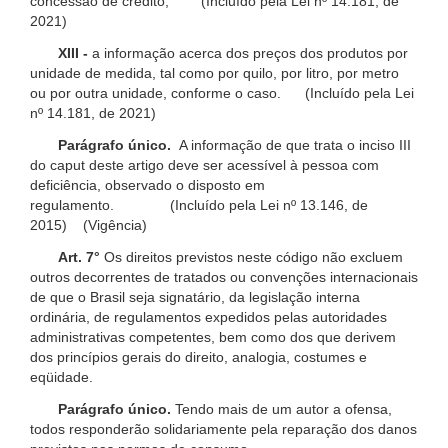
concessão de crédito; (Incluído pela Lei nº 14.181, de
2021)
XIII -
a informação acerca dos preços dos produtos por
unidade de medida, tal como por quilo, por litro, por metro
ou por outra unidade, conforme o caso. (Incluído pela Lei
nº 14.181, de 2021)
Parágrafo único.
A informação de que trata o inciso III
do caput deste artigo deve ser acessível à pessoa com
deficiência, observado o disposto em
regulamento. (Incluído pela Lei nº 13.146, de
2015) (Vigência)
Art. 7°
Os direitos previstos neste código não excluem
outros decorrentes de tratados ou convenções internacionais
de que o Brasil seja signatário, da legislação interna
ordinária, de regulamentos expedidos pelas autoridades
administrativas competentes, bem como dos que derivem
dos princípios gerais do direito, analogia, costumes e
eqüidade.
Parágrafo único.
Tendo mais de um autor a ofensa,
todos responderão solidariamente pela reparação dos danos