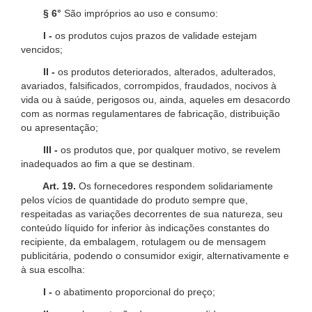
§ 6°
São impróprios ao uso e consumo:
I -
os produtos cujos prazos de validade estejam
vencidos;
II -
os produtos deteriorados, alterados, adulterados,
avariados, falsificados, corrompidos, fraudados, nocivos à
vida ou à saúde, perigosos ou, ainda, aqueles em desacordo
com as normas regulamentares de fabricação, distribuição
ou apresentação;
III -
os produtos que, por qualquer motivo, se revelem
inadequados ao fim a que se destinam.
Art. 19.
Os fornecedores respondem solidariamente
pelos vícios de quantidade do produto sempre que,
respeitadas as variações decorrentes de sua natureza, seu
conteúdo líquido for inferior às indicações constantes do
recipiente, da embalagem, rotulagem ou de mensagem
publicitária, podendo o consumidor exigir, alternativamente e
à sua escolha:
I -
o abatimento proporcional do preço;