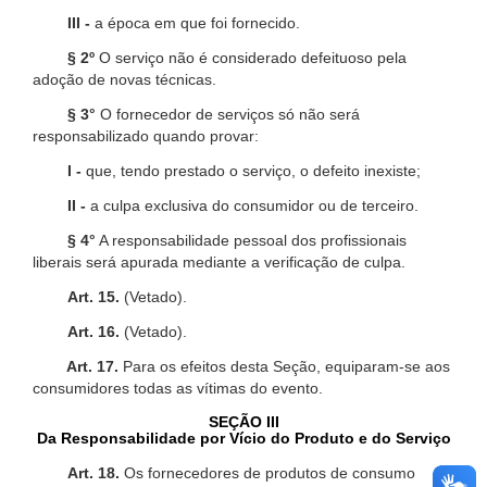
III -
a época em que foi fornecido.
§ 2º
O serviço não é considerado defeituoso pela
adoção de novas técnicas.
§ 3°
O fornecedor de serviços só não será
responsabilizado quando provar:
I -
que, tendo prestado o serviço, o defeito inexiste;
II -
a culpa exclusiva do consumidor ou de terceiro.
§ 4°
A responsabilidade pessoal dos profissionais
liberais será apurada mediante a verificação de culpa.
Art. 15.
(Vetado).
Art. 16.
(Vetado).
Art. 17.
Para os efeitos desta Seção, equiparam-se aos
consumidores todas as vítimas do evento.
SEÇÃO III
Da Responsabilidade por Vício do Produto e do Serviço
Art. 18.
Os fornecedores de produtos de consumo