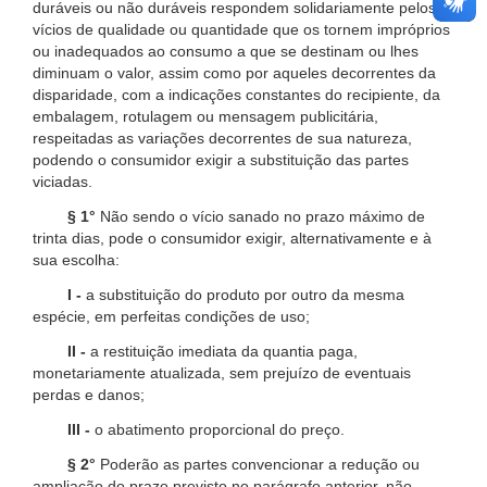
duráveis ou não duráveis respondem solidariamente pelos
vícios de qualidade ou quantidade que os tornem impróprios
ou inadequados ao consumo a que se destinam ou lhes
diminuam o valor, assim como por aqueles decorrentes da
disparidade, com a indicações constantes do recipiente, da
embalagem, rotulagem ou mensagem publicitária,
respeitadas as variações decorrentes de sua natureza,
podendo o consumidor exigir a substituição das partes
viciadas.
§ 1°
Não sendo o vício sanado no prazo máximo de
trinta dias, pode o consumidor exigir, alternativamente e à
sua escolha:
I -
a substituição do produto por outro da mesma
espécie, em perfeitas condições de uso;
II -
a restituição imediata da quantia paga,
monetariamente atualizada, sem prejuízo de eventuais
perdas e danos;
III -
o abatimento proporcional do preço.
§ 2°
Poderão as partes convencionar a redução ou
ampliação do prazo previsto no parágrafo anterior, não