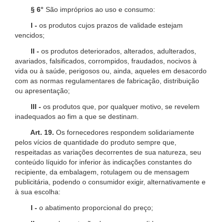
§ 6°
São impróprios ao uso e consumo:
I -
os produtos cujos prazos de validade estejam
vencidos;
II -
os produtos deteriorados, alterados, adulterados,
avariados, falsificados, corrompidos, fraudados, nocivos à
vida ou à saúde, perigosos ou, ainda, aqueles em desacordo
com as normas regulamentares de fabricação, distribuição
ou apresentação;
III -
os produtos que, por qualquer motivo, se revelem
inadequados ao fim a que se destinam.
Art. 19.
Os fornecedores respondem solidariamente
pelos vícios de quantidade do produto sempre que,
respeitadas as variações decorrentes de sua natureza, seu
conteúdo líquido for inferior às indicações constantes do
recipiente, da embalagem, rotulagem ou de mensagem
publicitária, podendo o consumidor exigir, alternativamente e
à sua escolha:
I -
o abatimento proporcional do preço;