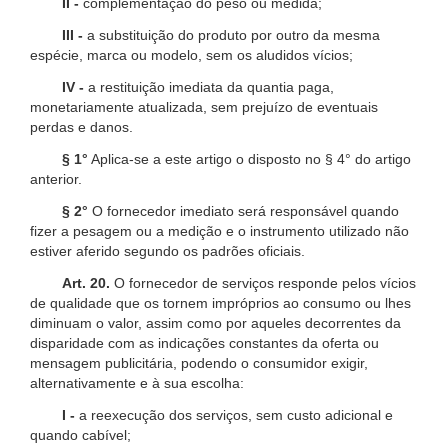
II -
complementação do peso ou medida;
III -
a substituição do produto por outro da mesma
espécie, marca ou modelo, sem os aludidos vícios;
IV -
a restituição imediata da quantia paga,
monetariamente atualizada, sem prejuízo de eventuais
perdas e danos.
§ 1°
Aplica-se a este artigo o disposto no § 4° do artigo
anterior.
§ 2°
O fornecedor imediato será responsável quando
fizer a pesagem ou a medição e o instrumento utilizado não
estiver aferido segundo os padrões oficiais.
Art. 20.
O fornecedor de serviços responde pelos vícios
de qualidade que os tornem impróprios ao consumo ou lhes
diminuam o valor, assim como por aqueles decorrentes da
disparidade com as indicações constantes da oferta ou
mensagem publicitária, podendo o consumidor exigir,
alternativamente e à sua escolha:
I -
a reexecução dos serviços, sem custo adicional e
quando cabível;