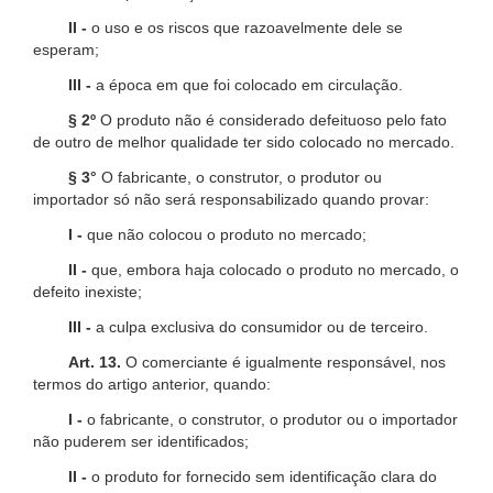
II -
o uso e os riscos que razoavelmente dele se
esperam;
III -
a época em que foi colocado em circulação.
§ 2º
O produto não é considerado defeituoso pelo fato
de outro de melhor qualidade ter sido colocado no mercado.
§ 3°
O fabricante, o construtor, o produtor ou
importador só não será responsabilizado quando provar:
I -
que não colocou o produto no mercado;
II -
que, embora haja colocado o produto no mercado, o
defeito inexiste;
III -
a culpa exclusiva do consumidor ou de terceiro.
Art. 13.
O comerciante é igualmente responsável, nos
termos do artigo anterior, quando:
I -
o fabricante, o construtor, o produtor ou o importador
não puderem ser identificados;
II -
o produto for fornecido sem identificação clara do