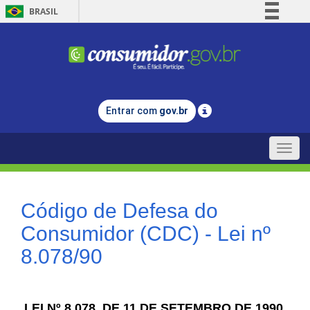
BRASIL
Simplifique!
Comunica BR
Participe
Acesso à informação
Entrar com
gov.br
Legislação
Canais
Toggle
naviga
Código de Defesa do
Consumidor (CDC) - Lei nº
8.078/90
LEI Nº 8.078, DE 11 DE SETEMBRO DE 1990.