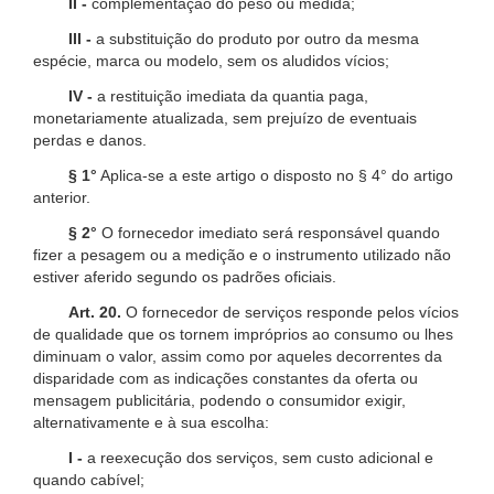
II -
complementação do peso ou medida;
III -
a substituição do produto por outro da mesma
espécie, marca ou modelo, sem os aludidos vícios;
IV -
a restituição imediata da quantia paga,
monetariamente atualizada, sem prejuízo de eventuais
perdas e danos.
§ 1°
Aplica-se a este artigo o disposto no § 4° do artigo
anterior.
§ 2°
O fornecedor imediato será responsável quando
fizer a pesagem ou a medição e o instrumento utilizado não
estiver aferido segundo os padrões oficiais.
Art. 20.
O fornecedor de serviços responde pelos vícios
de qualidade que os tornem impróprios ao consumo ou lhes
diminuam o valor, assim como por aqueles decorrentes da
disparidade com as indicações constantes da oferta ou
mensagem publicitária, podendo o consumidor exigir,
alternativamente e à sua escolha:
I -
a reexecução dos serviços, sem custo adicional e
quando cabível;