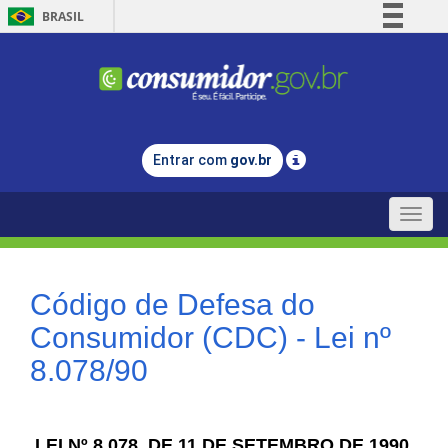
BRASIL
Simplifique!
Comunica BR
Participe
Acesso à informação
Entrar com
gov.br
Legislação
Canais
Toggle
naviga
Código de Defesa do
Consumidor (CDC) - Lei nº
8.078/90
LEI Nº 8.078, DE 11 DE SETEMBRO DE 1990.