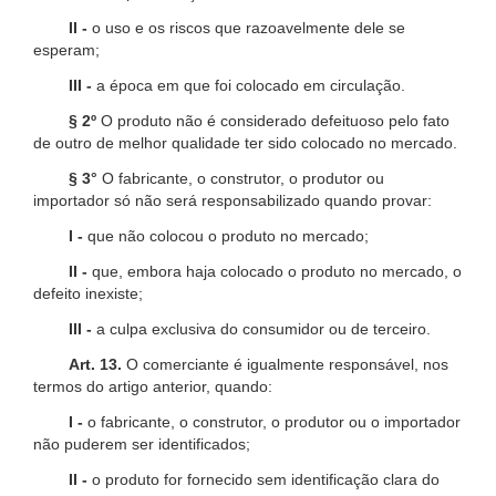
II -
o uso e os riscos que razoavelmente dele se
esperam;
III -
a época em que foi colocado em circulação.
§ 2º
O produto não é considerado defeituoso pelo fato
de outro de melhor qualidade ter sido colocado no mercado.
§ 3°
O fabricante, o construtor, o produtor ou
importador só não será responsabilizado quando provar:
I -
que não colocou o produto no mercado;
II -
que, embora haja colocado o produto no mercado, o
defeito inexiste;
III -
a culpa exclusiva do consumidor ou de terceiro.
Art. 13.
O comerciante é igualmente responsável, nos
termos do artigo anterior, quando:
I -
o fabricante, o construtor, o produtor ou o importador
não puderem ser identificados;
II -
o produto for fornecido sem identificação clara do