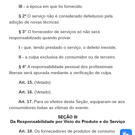
III -
a época em que foi fornecido.
§ 2º
O serviço não é considerado defeituoso pela
adoção de novas técnicas.
§ 3°
O fornecedor de serviços só não será
responsabilizado quando provar:
I -
que, tendo prestado o serviço, o defeito inexiste;
II -
a culpa exclusiva do consumidor ou de terceiro.
§ 4°
A responsabilidade pessoal dos profissionais
liberais será apurada mediante a verificação de culpa.
Art. 15.
(Vetado).
Art. 16.
(Vetado).
Art. 17.
Para os efeitos desta Seção, equiparam-se aos
consumidores todas as vítimas do evento.
SEÇÃO III
Da Responsabilidade por Vício do Produto e do Serviço
Art. 18.
Os fornecedores de produtos de consumo