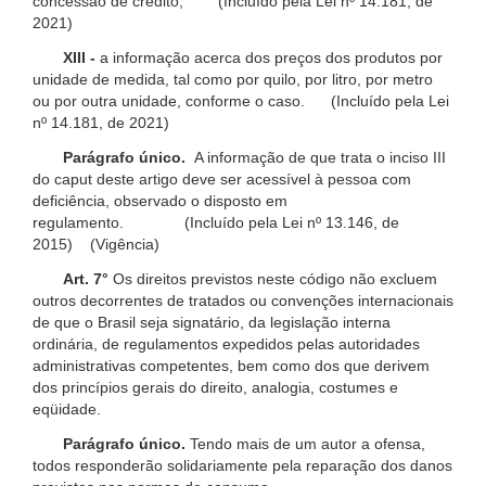
concessão de crédito; (Incluído pela Lei nº 14.181, de
2021)
XIII -
a informação acerca dos preços dos produtos por
unidade de medida, tal como por quilo, por litro, por metro
ou por outra unidade, conforme o caso. (Incluído pela Lei
nº 14.181, de 2021)
Parágrafo único.
A informação de que trata o inciso III
do caput deste artigo deve ser acessível à pessoa com
deficiência, observado o disposto em
regulamento. (Incluído pela Lei nº 13.146, de
2015) (Vigência)
Art. 7°
Os direitos previstos neste código não excluem
outros decorrentes de tratados ou convenções internacionais
de que o Brasil seja signatário, da legislação interna
ordinária, de regulamentos expedidos pelas autoridades
administrativas competentes, bem como dos que derivem
dos princípios gerais do direito, analogia, costumes e
eqüidade.
Parágrafo único.
Tendo mais de um autor a ofensa,
todos responderão solidariamente pela reparação dos danos