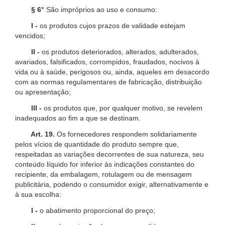
§ 6°
São impróprios ao uso e consumo:
I -
os produtos cujos prazos de validade estejam
vencidos;
II -
os produtos deteriorados, alterados, adulterados,
avariados, falsificados, corrompidos, fraudados, nocivos à
vida ou à saúde, perigosos ou, ainda, aqueles em desacordo
com as normas regulamentares de fabricação, distribuição
ou apresentação;
III -
os produtos que, por qualquer motivo, se revelem
inadequados ao fim a que se destinam.
Art. 19.
Os fornecedores respondem solidariamente
pelos vícios de quantidade do produto sempre que,
respeitadas as variações decorrentes de sua natureza, seu
conteúdo líquido for inferior às indicações constantes do
recipiente, da embalagem, rotulagem ou de mensagem
publicitária, podendo o consumidor exigir, alternativamente e
à sua escolha:
I -
o abatimento proporcional do preço;