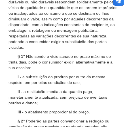
duráveis ou não duráveis respondem solidariamente pelos
vícios de qualidade ou quantidade que os tornem impróprios
ou inadequados ao consumo a que se destinam ou lhes
diminuam o valor, assim como por aqueles decorrentes da
disparidade, com a indicações constantes do recipiente, da
embalagem, rotulagem ou mensagem publicitária,
respeitadas as variações decorrentes de sua natureza,
podendo o consumidor exigir a substituição das partes
viciadas.
§ 1°
Não sendo o vício sanado no prazo máximo de
trinta dias, pode o consumidor exigir, alternativamente e à
sua escolha:
I -
a substituição do produto por outro da mesma
espécie, em perfeitas condições de uso;
II -
a restituição imediata da quantia paga,
monetariamente atualizada, sem prejuízo de eventuais
perdas e danos;
III -
o abatimento proporcional do preço.
§ 2°
Poderão as partes convencionar a redução ou
ampliação do prazo previsto no parágrafo anterior, não