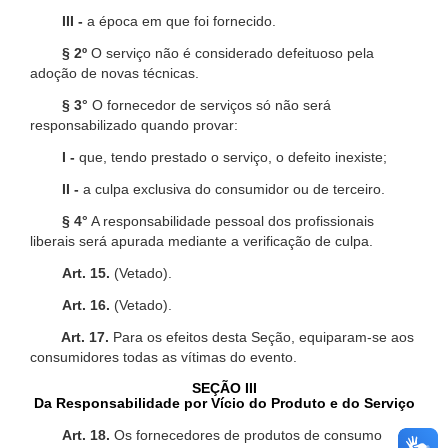
III -
a época em que foi fornecido.
§ 2º
O serviço não é considerado defeituoso pela
adoção de novas técnicas.
§ 3°
O fornecedor de serviços só não será
responsabilizado quando provar:
I -
que, tendo prestado o serviço, o defeito inexiste;
II -
a culpa exclusiva do consumidor ou de terceiro.
§ 4°
A responsabilidade pessoal dos profissionais
liberais será apurada mediante a verificação de culpa.
Art. 15.
(Vetado).
Art. 16.
(Vetado).
Art. 17.
Para os efeitos desta Seção, equiparam-se aos
consumidores todas as vítimas do evento.
SEÇÃO III
Da Responsabilidade por Vício do Produto e do Serviço
Art. 18.
Os fornecedores de produtos de consumo