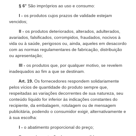
§ 6°
São impróprios ao uso e consumo:
I -
os produtos cujos prazos de validade estejam
vencidos;
II -
os produtos deteriorados, alterados, adulterados,
avariados, falsificados, corrompidos, fraudados, nocivos à
vida ou à saúde, perigosos ou, ainda, aqueles em desacordo
com as normas regulamentares de fabricação, distribuição
ou apresentação;
III -
os produtos que, por qualquer motivo, se revelem
inadequados ao fim a que se destinam.
Art. 19.
Os fornecedores respondem solidariamente
pelos vícios de quantidade do produto sempre que,
respeitadas as variações decorrentes de sua natureza, seu
conteúdo líquido for inferior às indicações constantes do
recipiente, da embalagem, rotulagem ou de mensagem
publicitária, podendo o consumidor exigir, alternativamente e
à sua escolha:
I -
o abatimento proporcional do preço;