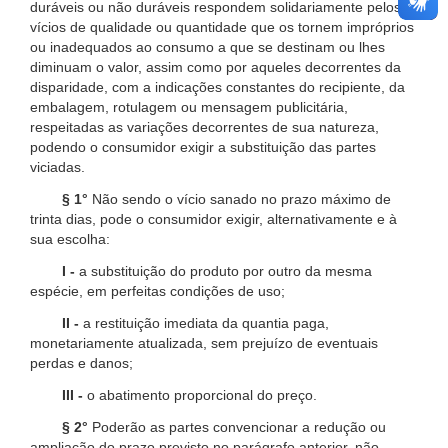
duráveis ou não duráveis respondem solidariamente pelos
vícios de qualidade ou quantidade que os tornem impróprios
ou inadequados ao consumo a que se destinam ou lhes
diminuam o valor, assim como por aqueles decorrentes da
disparidade, com a indicações constantes do recipiente, da
embalagem, rotulagem ou mensagem publicitária,
respeitadas as variações decorrentes de sua natureza,
podendo o consumidor exigir a substituição das partes
viciadas.
§ 1°
Não sendo o vício sanado no prazo máximo de
trinta dias, pode o consumidor exigir, alternativamente e à
sua escolha:
I -
a substituição do produto por outro da mesma
espécie, em perfeitas condições de uso;
II -
a restituição imediata da quantia paga,
monetariamente atualizada, sem prejuízo de eventuais
perdas e danos;
III -
o abatimento proporcional do preço.
§ 2°
Poderão as partes convencionar a redução ou
ampliação do prazo previsto no parágrafo anterior, não