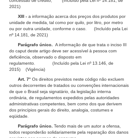
concessão de crédito; (Incluído pela Lei nº 14.181, de
2021)
XIII -
a informação acerca dos preços dos produtos por
unidade de medida, tal como por quilo, por litro, por metro
ou por outra unidade, conforme o caso. (Incluído pela Lei
nº 14.181, de 2021)
Parágrafo único.
A informação de que trata o inciso III
do caput deste artigo deve ser acessível à pessoa com
deficiência, observado o disposto em
regulamento. (Incluído pela Lei nº 13.146, de
2015) (Vigência)
Art. 7°
Os direitos previstos neste código não excluem
outros decorrentes de tratados ou convenções internacionais
de que o Brasil seja signatário, da legislação interna
ordinária, de regulamentos expedidos pelas autoridades
administrativas competentes, bem como dos que derivem
dos princípios gerais do direito, analogia, costumes e
eqüidade.
Parágrafo único.
Tendo mais de um autor a ofensa,
todos responderão solidariamente pela reparação dos danos