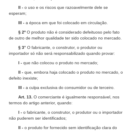
II -
o uso e os riscos que razoavelmente dele se
esperam;
III -
a época em que foi colocado em circulação.
§ 2º
O produto não é considerado defeituoso pelo fato
de outro de melhor qualidade ter sido colocado no mercado.
§ 3°
O fabricante, o construtor, o produtor ou
importador só não será responsabilizado quando provar:
I -
que não colocou o produto no mercado;
II -
que, embora haja colocado o produto no mercado, o
defeito inexiste;
III -
a culpa exclusiva do consumidor ou de terceiro.
Art. 13.
O comerciante é igualmente responsável, nos
termos do artigo anterior, quando:
I -
o fabricante, o construtor, o produtor ou o importador
não puderem ser identificados;
II -
o produto for fornecido sem identificação clara do