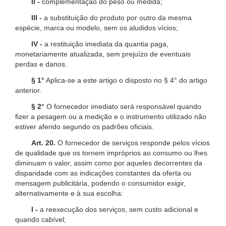
II -
complementação do peso ou medida;
III -
a substituição do produto por outro da mesma
espécie, marca ou modelo, sem os aludidos vícios;
IV -
a restituição imediata da quantia paga,
monetariamente atualizada, sem prejuízo de eventuais
perdas e danos.
§ 1°
Aplica-se a este artigo o disposto no § 4° do artigo
anterior.
§ 2°
O fornecedor imediato será responsável quando
fizer a pesagem ou a medição e o instrumento utilizado não
estiver aferido segundo os padrões oficiais.
Art. 20.
O fornecedor de serviços responde pelos vícios
de qualidade que os tornem impróprios ao consumo ou lhes
diminuam o valor, assim como por aqueles decorrentes da
disparidade com as indicações constantes da oferta ou
mensagem publicitária, podendo o consumidor exigir,
alternativamente e à sua escolha:
I -
a reexecução dos serviços, sem custo adicional e
quando cabível;