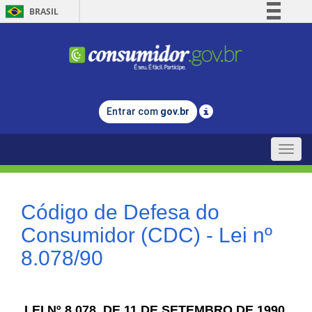
BRASIL
Simplifique!
Comunica BR
Participe
Acesso à informação
Entrar com
gov.br
Legislação
Canais
Toggle
naviga
Código de Defesa do
Consumidor (CDC) - Lei nº
8.078/90
LEI Nº 8.078, DE 11 DE SETEMBRO DE 1990.