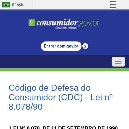
BRASIL
Simplifique!
Comunica BR
Participe
Acesso à informação
Entrar com
gov.br
Legislação
Canais
Toggle
naviga
Código de Defesa do
Consumidor (CDC) - Lei nº
8.078/90
LEI Nº 8.078, DE 11 DE SETEMBRO DE 1990.