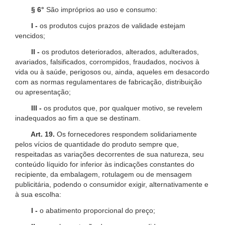
§ 6°
São impróprios ao uso e consumo:
I -
os produtos cujos prazos de validade estejam
vencidos;
II -
os produtos deteriorados, alterados, adulterados,
avariados, falsificados, corrompidos, fraudados, nocivos à
vida ou à saúde, perigosos ou, ainda, aqueles em desacordo
com as normas regulamentares de fabricação, distribuição
ou apresentação;
III -
os produtos que, por qualquer motivo, se revelem
inadequados ao fim a que se destinam.
Art. 19.
Os fornecedores respondem solidariamente
pelos vícios de quantidade do produto sempre que,
respeitadas as variações decorrentes de sua natureza, seu
conteúdo líquido for inferior às indicações constantes do
recipiente, da embalagem, rotulagem ou de mensagem
publicitária, podendo o consumidor exigir, alternativamente e
à sua escolha:
I -
o abatimento proporcional do preço;