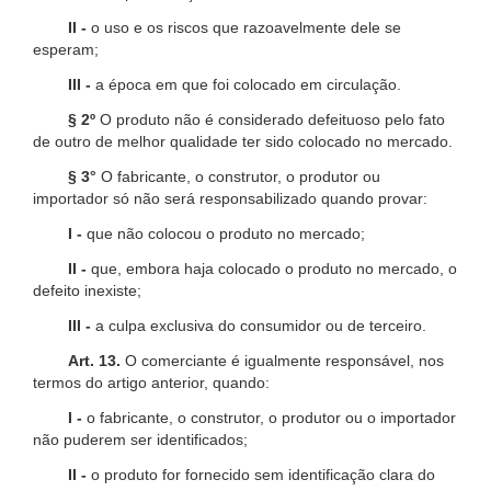
II -
o uso e os riscos que razoavelmente dele se
esperam;
III -
a época em que foi colocado em circulação.
§ 2º
O produto não é considerado defeituoso pelo fato
de outro de melhor qualidade ter sido colocado no mercado.
§ 3°
O fabricante, o construtor, o produtor ou
importador só não será responsabilizado quando provar:
I -
que não colocou o produto no mercado;
II -
que, embora haja colocado o produto no mercado, o
defeito inexiste;
III -
a culpa exclusiva do consumidor ou de terceiro.
Art. 13.
O comerciante é igualmente responsável, nos
termos do artigo anterior, quando:
I -
o fabricante, o construtor, o produtor ou o importador
não puderem ser identificados;
II -
o produto for fornecido sem identificação clara do