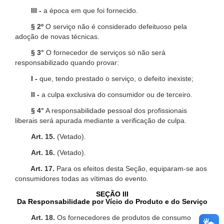
III -
a época em que foi fornecido.
§ 2º
O serviço não é considerado defeituoso pela
adoção de novas técnicas.
§ 3°
O fornecedor de serviços só não será
responsabilizado quando provar:
I -
que, tendo prestado o serviço, o defeito inexiste;
II -
a culpa exclusiva do consumidor ou de terceiro.
§ 4°
A responsabilidade pessoal dos profissionais
liberais será apurada mediante a verificação de culpa.
Art. 15.
(Vetado).
Art. 16.
(Vetado).
Art. 17.
Para os efeitos desta Seção, equiparam-se aos
consumidores todas as vítimas do evento.
SEÇÃO III
Da Responsabilidade por Vício do Produto e do Serviço
Art. 18.
Os fornecedores de produtos de consumo