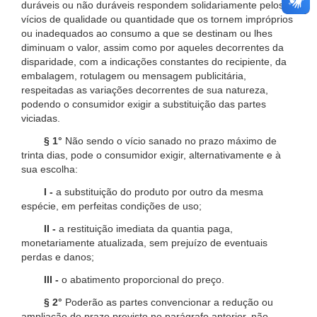
duráveis ou não duráveis respondem solidariamente pelos
vícios de qualidade ou quantidade que os tornem impróprios
ou inadequados ao consumo a que se destinam ou lhes
diminuam o valor, assim como por aqueles decorrentes da
disparidade, com a indicações constantes do recipiente, da
embalagem, rotulagem ou mensagem publicitária,
respeitadas as variações decorrentes de sua natureza,
podendo o consumidor exigir a substituição das partes
viciadas.
§ 1°
Não sendo o vício sanado no prazo máximo de
trinta dias, pode o consumidor exigir, alternativamente e à
sua escolha:
I -
a substituição do produto por outro da mesma
espécie, em perfeitas condições de uso;
II -
a restituição imediata da quantia paga,
monetariamente atualizada, sem prejuízo de eventuais
perdas e danos;
III -
o abatimento proporcional do preço.
§ 2°
Poderão as partes convencionar a redução ou
ampliação do prazo previsto no parágrafo anterior, não