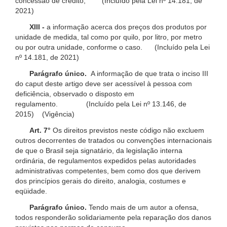
concessão de crédito; (Incluído pela Lei nº 14.181, de
2021)
XIII -
a informação acerca dos preços dos produtos por
unidade de medida, tal como por quilo, por litro, por metro
ou por outra unidade, conforme o caso. (Incluído pela Lei
nº 14.181, de 2021)
Parágrafo único.
A informação de que trata o inciso III
do caput deste artigo deve ser acessível à pessoa com
deficiência, observado o disposto em
regulamento. (Incluído pela Lei nº 13.146, de
2015) (Vigência)
Art. 7°
Os direitos previstos neste código não excluem
outros decorrentes de tratados ou convenções internacionais
de que o Brasil seja signatário, da legislação interna
ordinária, de regulamentos expedidos pelas autoridades
administrativas competentes, bem como dos que derivem
dos princípios gerais do direito, analogia, costumes e
eqüidade.
Parágrafo único.
Tendo mais de um autor a ofensa,
todos responderão solidariamente pela reparação dos danos