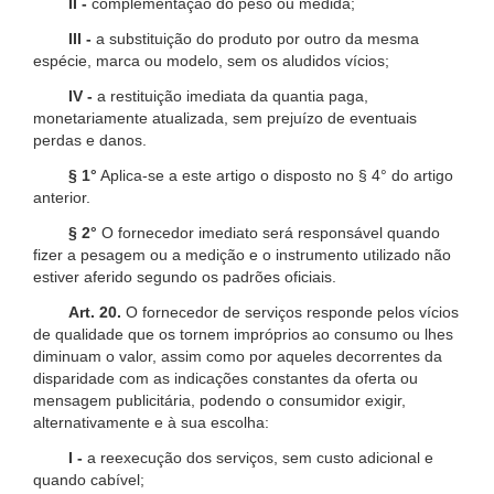
II -
complementação do peso ou medida;
III -
a substituição do produto por outro da mesma
espécie, marca ou modelo, sem os aludidos vícios;
IV -
a restituição imediata da quantia paga,
monetariamente atualizada, sem prejuízo de eventuais
perdas e danos.
§ 1°
Aplica-se a este artigo o disposto no § 4° do artigo
anterior.
§ 2°
O fornecedor imediato será responsável quando
fizer a pesagem ou a medição e o instrumento utilizado não
estiver aferido segundo os padrões oficiais.
Art. 20.
O fornecedor de serviços responde pelos vícios
de qualidade que os tornem impróprios ao consumo ou lhes
diminuam o valor, assim como por aqueles decorrentes da
disparidade com as indicações constantes da oferta ou
mensagem publicitária, podendo o consumidor exigir,
alternativamente e à sua escolha:
I -
a reexecução dos serviços, sem custo adicional e
quando cabível;