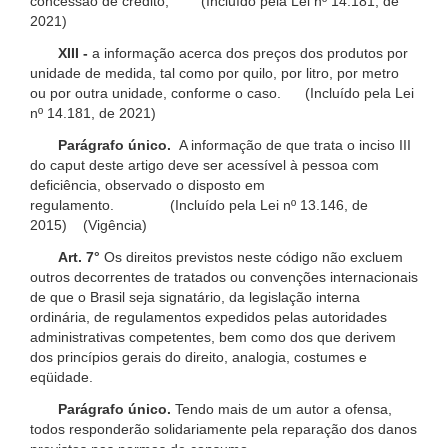
concessão de crédito; (Incluído pela Lei nº 14.181, de
2021)
XIII -
a informação acerca dos preços dos produtos por
unidade de medida, tal como por quilo, por litro, por metro
ou por outra unidade, conforme o caso. (Incluído pela Lei
nº 14.181, de 2021)
Parágrafo único.
A informação de que trata o inciso III
do caput deste artigo deve ser acessível à pessoa com
deficiência, observado o disposto em
regulamento. (Incluído pela Lei nº 13.146, de
2015) (Vigência)
Art. 7°
Os direitos previstos neste código não excluem
outros decorrentes de tratados ou convenções internacionais
de que o Brasil seja signatário, da legislação interna
ordinária, de regulamentos expedidos pelas autoridades
administrativas competentes, bem como dos que derivem
dos princípios gerais do direito, analogia, costumes e
eqüidade.
Parágrafo único.
Tendo mais de um autor a ofensa,
todos responderão solidariamente pela reparação dos danos