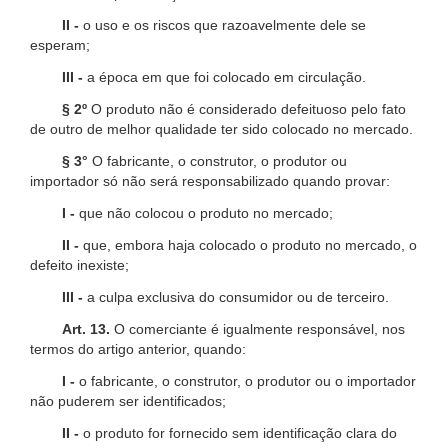
II -
o uso e os riscos que razoavelmente dele se
esperam;
III -
a época em que foi colocado em circulação.
§ 2º
O produto não é considerado defeituoso pelo fato
de outro de melhor qualidade ter sido colocado no mercado.
§ 3°
O fabricante, o construtor, o produtor ou
importador só não será responsabilizado quando provar:
I -
que não colocou o produto no mercado;
II -
que, embora haja colocado o produto no mercado, o
defeito inexiste;
III -
a culpa exclusiva do consumidor ou de terceiro.
Art. 13.
O comerciante é igualmente responsável, nos
termos do artigo anterior, quando:
I -
o fabricante, o construtor, o produtor ou o importador
não puderem ser identificados;
II -
o produto for fornecido sem identificação clara do