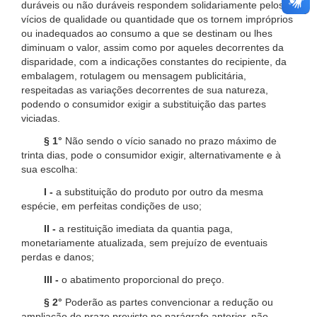
duráveis ou não duráveis respondem solidariamente pelos
vícios de qualidade ou quantidade que os tornem impróprios
ou inadequados ao consumo a que se destinam ou lhes
diminuam o valor, assim como por aqueles decorrentes da
disparidade, com a indicações constantes do recipiente, da
embalagem, rotulagem ou mensagem publicitária,
respeitadas as variações decorrentes de sua natureza,
podendo o consumidor exigir a substituição das partes
viciadas.
§ 1°
Não sendo o vício sanado no prazo máximo de
trinta dias, pode o consumidor exigir, alternativamente e à
sua escolha:
I -
a substituição do produto por outro da mesma
espécie, em perfeitas condições de uso;
II -
a restituição imediata da quantia paga,
monetariamente atualizada, sem prejuízo de eventuais
perdas e danos;
III -
o abatimento proporcional do preço.
§ 2°
Poderão as partes convencionar a redução ou
ampliação do prazo previsto no parágrafo anterior, não