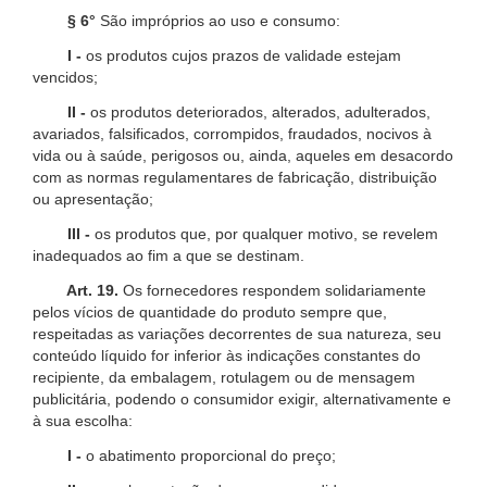
§ 6°
São impróprios ao uso e consumo:
I -
os produtos cujos prazos de validade estejam
vencidos;
II -
os produtos deteriorados, alterados, adulterados,
avariados, falsificados, corrompidos, fraudados, nocivos à
vida ou à saúde, perigosos ou, ainda, aqueles em desacordo
com as normas regulamentares de fabricação, distribuição
ou apresentação;
III -
os produtos que, por qualquer motivo, se revelem
inadequados ao fim a que se destinam.
Art. 19.
Os fornecedores respondem solidariamente
pelos vícios de quantidade do produto sempre que,
respeitadas as variações decorrentes de sua natureza, seu
conteúdo líquido for inferior às indicações constantes do
recipiente, da embalagem, rotulagem ou de mensagem
publicitária, podendo o consumidor exigir, alternativamente e
à sua escolha:
I -
o abatimento proporcional do preço;