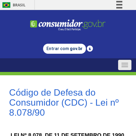
BRASIL
Simplifique!
Comunica BR
Participe
Acesso à informação
Entrar com
gov.br
Legislação
Canais
Toggle
naviga
Código de Defesa do
Consumidor (CDC) - Lei nº
8.078/90
LEI Nº 8.078, DE 11 DE SETEMBRO DE 1990.