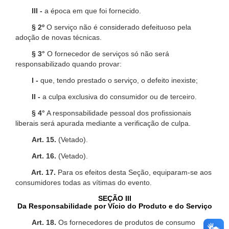
III -
a época em que foi fornecido.
§ 2º
O serviço não é considerado defeituoso pela
adoção de novas técnicas.
§ 3°
O fornecedor de serviços só não será
responsabilizado quando provar:
I -
que, tendo prestado o serviço, o defeito inexiste;
II -
a culpa exclusiva do consumidor ou de terceiro.
§ 4°
A responsabilidade pessoal dos profissionais
liberais será apurada mediante a verificação de culpa.
Art. 15.
(Vetado).
Art. 16.
(Vetado).
Art. 17.
Para os efeitos desta Seção, equiparam-se aos
consumidores todas as vítimas do evento.
SEÇÃO III
Da Responsabilidade por Vício do Produto e do Serviço
Art. 18.
Os fornecedores de produtos de consumo