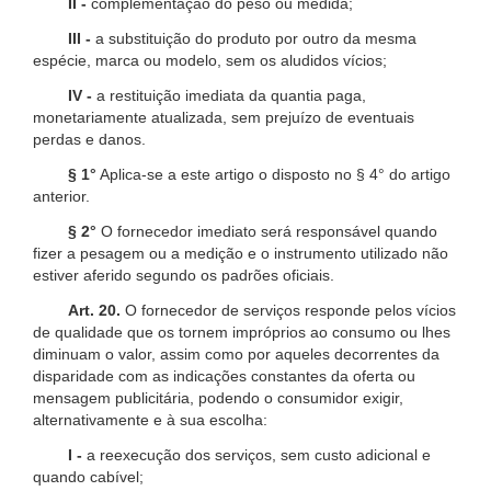
II -
complementação do peso ou medida;
III -
a substituição do produto por outro da mesma
espécie, marca ou modelo, sem os aludidos vícios;
IV -
a restituição imediata da quantia paga,
monetariamente atualizada, sem prejuízo de eventuais
perdas e danos.
§ 1°
Aplica-se a este artigo o disposto no § 4° do artigo
anterior.
§ 2°
O fornecedor imediato será responsável quando
fizer a pesagem ou a medição e o instrumento utilizado não
estiver aferido segundo os padrões oficiais.
Art. 20.
O fornecedor de serviços responde pelos vícios
de qualidade que os tornem impróprios ao consumo ou lhes
diminuam o valor, assim como por aqueles decorrentes da
disparidade com as indicações constantes da oferta ou
mensagem publicitária, podendo o consumidor exigir,
alternativamente e à sua escolha:
I -
a reexecução dos serviços, sem custo adicional e
quando cabível;