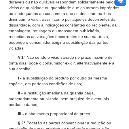
duráveis ou não duráveis respondem solidariamente pelos
vícios de qualidade ou quantidade que os tornem impróprios
ou inadequados ao consumo a que se destinam ou lhes
diminuam o valor, assim como por aqueles decorrentes da
disparidade, com a indicações constantes do recipiente, da
embalagem, rotulagem ou mensagem publicitária,
respeitadas as variações decorrentes de sua natureza,
podendo o consumidor exigir a substituição das partes
viciadas.
§ 1°
Não sendo o vício sanado no prazo máximo de
trinta dias, pode o consumidor exigir, alternativamente e à
sua escolha:
I -
a substituição do produto por outro da mesma
espécie, em perfeitas condições de uso;
II -
a restituição imediata da quantia paga,
monetariamente atualizada, sem prejuízo de eventuais
perdas e danos;
III -
o abatimento proporcional do preço.
§ 2°
Poderão as partes convencionar a redução ou
ampliação do prazo previsto no parágrafo anterior, não