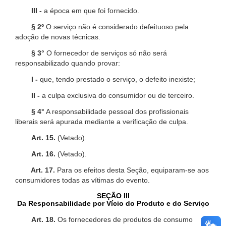
III -
a época em que foi fornecido.
§ 2º
O serviço não é considerado defeituoso pela
adoção de novas técnicas.
§ 3°
O fornecedor de serviços só não será
responsabilizado quando provar:
I -
que, tendo prestado o serviço, o defeito inexiste;
II -
a culpa exclusiva do consumidor ou de terceiro.
§ 4°
A responsabilidade pessoal dos profissionais
liberais será apurada mediante a verificação de culpa.
Art. 15.
(Vetado).
Art. 16.
(Vetado).
Art. 17.
Para os efeitos desta Seção, equiparam-se aos
consumidores todas as vítimas do evento.
SEÇÃO III
Da Responsabilidade por Vício do Produto e do Serviço
Art. 18.
Os fornecedores de produtos de consumo