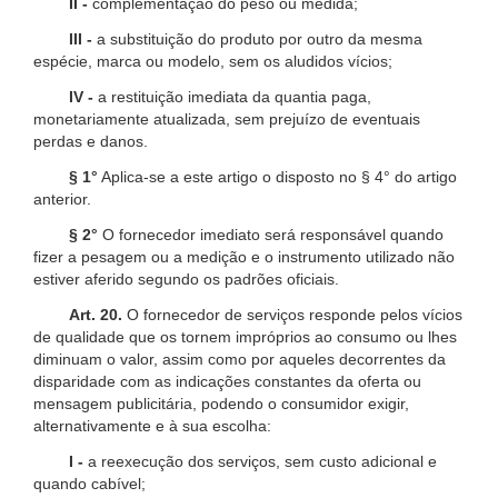
II -
complementação do peso ou medida;
III -
a substituição do produto por outro da mesma
espécie, marca ou modelo, sem os aludidos vícios;
IV -
a restituição imediata da quantia paga,
monetariamente atualizada, sem prejuízo de eventuais
perdas e danos.
§ 1°
Aplica-se a este artigo o disposto no § 4° do artigo
anterior.
§ 2°
O fornecedor imediato será responsável quando
fizer a pesagem ou a medição e o instrumento utilizado não
estiver aferido segundo os padrões oficiais.
Art. 20.
O fornecedor de serviços responde pelos vícios
de qualidade que os tornem impróprios ao consumo ou lhes
diminuam o valor, assim como por aqueles decorrentes da
disparidade com as indicações constantes da oferta ou
mensagem publicitária, podendo o consumidor exigir,
alternativamente e à sua escolha:
I -
a reexecução dos serviços, sem custo adicional e
quando cabível;