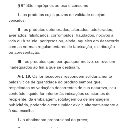
§ 6°
São impróprios ao uso e consumo:
I -
os produtos cujos prazos de validade estejam
vencidos;
II -
os produtos deteriorados, alterados, adulterados,
avariados, falsificados, corrompidos, fraudados, nocivos à
vida ou à saúde, perigosos ou, ainda, aqueles em desacordo
com as normas regulamentares de fabricação, distribuição
ou apresentação;
III -
os produtos que, por qualquer motivo, se revelem
inadequados ao fim a que se destinam.
Art. 19.
Os fornecedores respondem solidariamente
pelos vícios de quantidade do produto sempre que,
respeitadas as variações decorrentes de sua natureza, seu
conteúdo líquido for inferior às indicações constantes do
recipiente, da embalagem, rotulagem ou de mensagem
publicitária, podendo o consumidor exigir, alternativamente e
à sua escolha:
I -
o abatimento proporcional do preço;