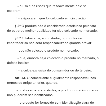
II -
o uso e os riscos que razoavelmente dele se
esperam;
III -
a época em que foi colocado em circulação.
§ 2º
O produto não é considerado defeituoso pelo fato
de outro de melhor qualidade ter sido colocado no mercado.
§ 3°
O fabricante, o construtor, o produtor ou
importador só não será responsabilizado quando provar:
I -
que não colocou o produto no mercado;
II -
que, embora haja colocado o produto no mercado, o
defeito inexiste;
III -
a culpa exclusiva do consumidor ou de terceiro.
Art. 13.
O comerciante é igualmente responsável, nos
termos do artigo anterior, quando:
I -
o fabricante, o construtor, o produtor ou o importador
não puderem ser identificados;
II -
o produto for fornecido sem identificação clara do