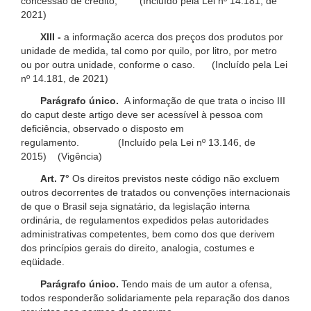
concessão de crédito; (Incluído pela Lei nº 14.181, de
2021)
XIII -
a informação acerca dos preços dos produtos por
unidade de medida, tal como por quilo, por litro, por metro
ou por outra unidade, conforme o caso. (Incluído pela Lei
nº 14.181, de 2021)
Parágrafo único.
A informação de que trata o inciso III
do caput deste artigo deve ser acessível à pessoa com
deficiência, observado o disposto em
regulamento. (Incluído pela Lei nº 13.146, de
2015) (Vigência)
Art. 7°
Os direitos previstos neste código não excluem
outros decorrentes de tratados ou convenções internacionais
de que o Brasil seja signatário, da legislação interna
ordinária, de regulamentos expedidos pelas autoridades
administrativas competentes, bem como dos que derivem
dos princípios gerais do direito, analogia, costumes e
eqüidade.
Parágrafo único.
Tendo mais de um autor a ofensa,
todos responderão solidariamente pela reparação dos danos