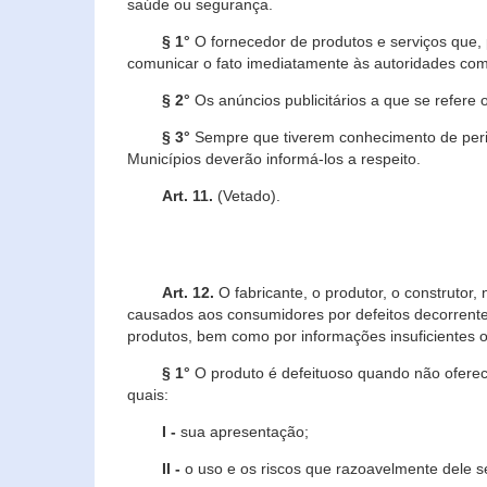
saúde ou segurança.
§ 1°
O fornecedor de produtos e serviços que,
comunicar o fato imediatamente às autoridades com
§ 2°
Os anúncios publicitários a que se refere 
§ 3°
Sempre que tiverem conhecimento de peric
Municípios deverão informá-los a respeito.
Art. 11.
(Vetado).
Art. 12.
O fabricante, o produtor, o construtor
causados aos consumidores por defeitos decorrente
produtos, bem como por informações insuficientes o
§ 1°
O produto é defeituoso quando não oferece
quais:
I -
sua apresentação;
II -
o uso e os riscos que razoavelmente dele 