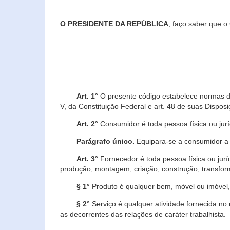
O PRESIDENTE DA REPÚBLICA
, faço saber que o
Art. 1°
O presente código estabelece normas de 
V, da Constituição Federal e art. 48 de suas Disposi
Art. 2°
Consumidor é toda pessoa física ou juríd
Parágrafo único.
Equipara-se a consumidor a c
Art. 3°
Fornecedor é toda pessoa física ou jurí
produção, montagem, criação, construção, transform
§ 1°
Produto é qualquer bem, móvel ou imóvel, 
§ 2°
Serviço é qualquer atividade fornecida no 
as decorrentes das relações de caráter trabalhista.