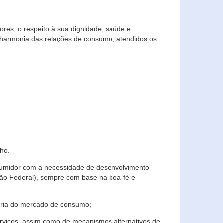
res, o respeito à sua dignidade, saúde e
 harmonia das relações de consumo, atendidos os
ho.
nsumidor com a necessidade de desenvolvimento
ição Federal), sempre com base na boa-fé e
horia do mercado de consumo;
serviços, assim como de mecanismos alternativos de