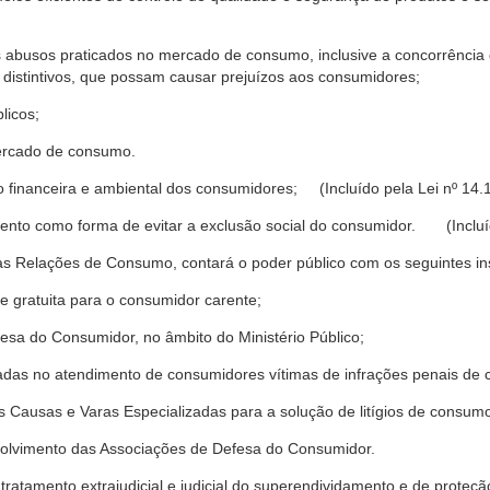
s abusos praticados no mercado de consumo, inclusive a concorrência de
 distintivos, que possam causar prejuízos aos consumidores;
licos;
ercado de consumo.
financeira e ambiental dos consumidores; (Incluído pela Lei nº 14.
nto como forma de evitar a exclusão social do consumidor. (Incluíd
as Relações de Consumo, contará o poder público com os seguintes ins
 e gratuita para o consumidor carente;
fesa do Consumidor, no âmbito do Ministério Público;
izadas no atendimento de consumidores vítimas de infrações penais de
 Causas e Varas Especializadas para a solução de litígios de consum
volvimento das Associações de Defesa do Consumidor.
tratamento extrajudicial e judicial do superendividamento e de prote