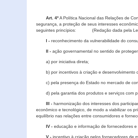
Art. 4º
A Política Nacional das Relações de Co
segurança, a proteção de seus interesses econômic
seguintes princípios: (Redação dada pela Lei n
I -
reconhecimento da vulnerabilidade do con
II -
ação governamental no sentido de proteger
a) por iniciativa direta;
b) por incentivos à criação e desenvolvimento de
c) pela presença do Estado no mercado de co
d) pela garantia dos produtos e serviços com pa
III -
harmonização dos interesses dos particip
econômico e tecnológico, de modo a viabilizar os p
equilíbrio nas relações entre consumidores e forne
IV -
educação e informação de fornecedores e 
V -
incentivo à criação pelos fornecedores de 