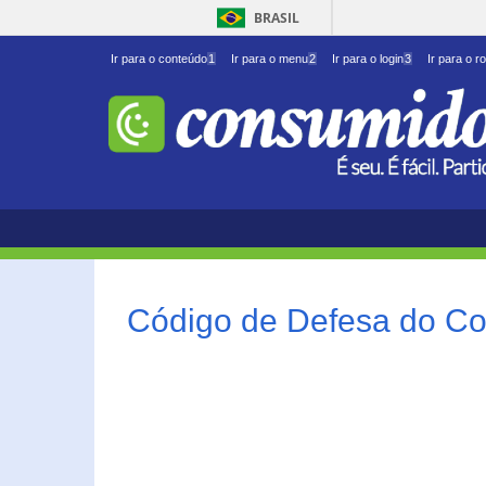
BRASIL
Ir para o conteúdo
1
Ir para o menu
2
Ir para o login
3
Ir para o r
Código de Defesa do Co