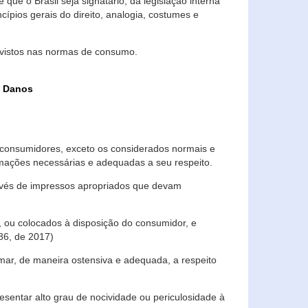
que o Brasil seja signatário, da legislação interna
ípios gerais do direito, analogia, costumes e
evistos nas normas de consumo.
s Danos
consumidores, exceto os considerados normais e
ormações necessárias e adequadas a seu respeito.
través de impressos apropriados que devam
, ou colocados à disposição do consumidor, e
86, de 2017)
mar, de maneira ostensiva e adequada, a respeito
entar alto grau de nocividade ou periculosidade à