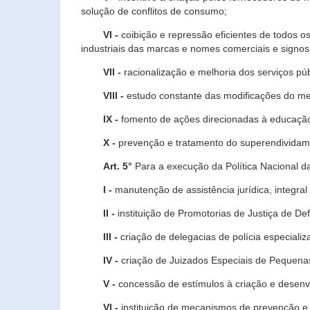
solução de conflitos de consumo;
VI -
coibição e repressão eficientes de todos o
industriais das marcas e nomes comerciais e signos
VII -
racionalização e melhoria dos serviços púb
VIII -
estudo constante das modificações do m
IX -
fomento de ações direcionadas à educação 
X -
prevenção e tratamento do superendividame
Art. 5°
Para a execução da Política Nacional d
I -
manutenção de assistência jurídica, integral
II -
instituição de Promotorias de Justiça de De
III -
criação de delegacias de polícia especial
IV -
criação de Juizados Especiais de Pequenas
V -
concessão de estímulos à criação e desen
VI -
instituição de mecanismos de prevenção e 