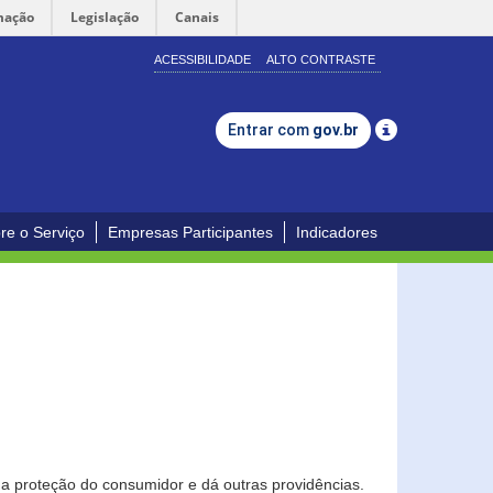
mação
Legislação
Canais
ACESSIBILIDADE
ALTO CONTRASTE
Entrar com
gov.br
re o Serviço
Empresas Participantes
Indicadores
0
a proteção do consumidor e dá outras providências.