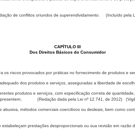
ediação de conflitos oriundos de superendividamento. (Incluído pela L
CAPÍTULO III
Dos Direitos Básicos do Consumidor
a os riscos provocados por práticas no fornecimento de produtos e se
dequado dos produtos e serviços, asseguradas a liberdade de escolha
rentes produtos e serviços, com especificação correta de quantidade, 
ue apresentem; (Redação dada pela Lei nº 12.741, de 2012) (Vigê
 abusiva, métodos comerciais coercitivos ou desleais, bem como contr
e estabeleçam prestações desproporcionais ou sua revisão em razão d