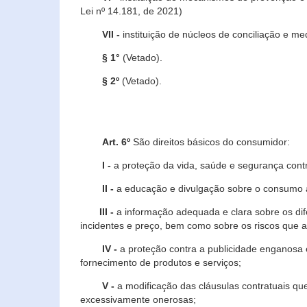
Lei nº 14.181, de 2021)
VII -
instituição de núcleos de conciliação e m
§ 1°
(Vetado).
§ 2º
(Vetado).
Art. 6º
São direitos básicos do consumidor:
I -
a proteção da vida, saúde e segurança contr
II -
a educação e divulgação sobre o consumo a
III -
a informação adequada e clara sobre os dife
incidentes e preço, bem como sobre os riscos q
IV -
a proteção contra a publicidade enganosa e
fornecimento de produtos e serviços;
V -
a modificação das cláusulas contratuais qu
excessivamente onerosas;