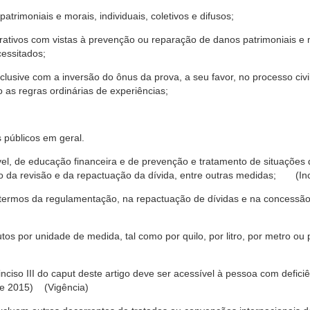
trimoniais e morais, individuais, coletivos e difusos;
rativos com vistas à prevenção ou reparação de danos patrimoniais e mo
cessitados;
nclusive com a inversão do ônus da prova, a seu favor, no processo civil,
 as regras ordinárias de experiências;
 públicos em geral.
ável, de educação financeira e de prevenção e tratamento de situaçõe
o da revisão e da repactuação da dívida, entre outras medidas; (Inc
 termos da regulamentação, na repactuação de dívidas e na concessão
os por unidade de medida, tal como por quilo, por litro, por metro o
nciso III do caput deste artigo deve ser acessível à pessoa com defic
e 2015) (Vigência)