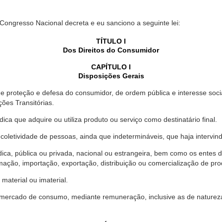
 Congresso Nacional decreta e eu sanciono a seguinte lei:
TÍTULO I
Dos Direitos do Consumidor
CAPÍTULO I
Disposições Gerais
proteção e defesa do consumidor, de ordem pública e interesse social,
ções Transitórias.
ica que adquire ou utiliza produto ou serviço como destinatário final.
oletividade de pessoas, ainda que indetermináveis, que haja intervi
dica, pública ou privada, nacional ou estrangeira, bem como os entes
ação, importação, exportação, distribuição ou comercialização de pro
material ou imaterial.
mercado de consumo, mediante remuneração, inclusive as de natureza ba