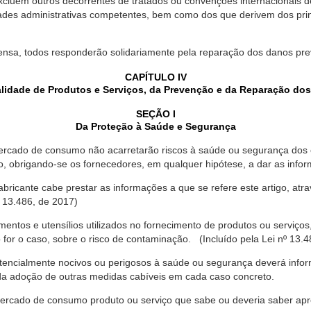
xcluem outros decorrentes de tratados ou convenções internacionais de 
ades administrativas competentes, bem como dos que derivem dos princ
ensa, todos responderão solidariamente pela reparação dos danos pr
CAPÍTULO IV
lidade de Produtos e Serviços, da Prevenção e da Reparação do
SEÇÃO I
Da Proteção à Saúde e Segurança
ercado de consumo não acarretarão riscos à saúde ou segurança dos 
ão, obrigando-se os fornecedores, em qualquer hipótese, a dar as inf
fabricante cabe prestar as informações a que se refere este artigo, a
 13.486, de 2017)
entos e utensílios utilizados no fornecimento de produtos ou serviços
for o caso, sobre o risco de contaminação. (Incluído pela Lei nº 13.4
tencialmente nocivos ou perigosos à saúde ou segurança deverá infor
 da adoção de outras medidas cabíveis em cada caso concreto.
rcado de consumo produto ou serviço que sabe ou deveria saber apres