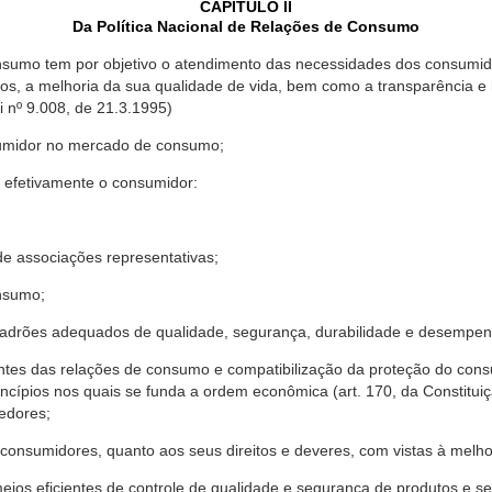
CAPÍTULO II
Da Política Nacional de Relações de Consumo
nsumo tem por objetivo o atendimento das necessidades dos consumido
os, a melhoria da sua qualidade de vida, bem como a transparência e
º 9.008, de 21.3.1995)
sumidor no mercado de consumo;
 efetivamente o consumidor:
 associações representativas;
nsumo;
drões adequados de qualidade, segurança, durabilidade e desempen
antes das relações de consumo e compatibilização da proteção do co
rincípios nos quais se funda a ordem econômica (art. 170, da Constitu
cedores;
consumidores, quanto aos seus direitos e deveres, com vistas à mel
meios eficientes de controle de qualidade e segurança de produtos e 