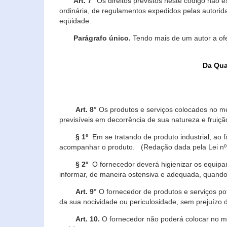
Art. 7°
Os direitos previstos neste código não e
ordinária, de regulamentos expedidos pelas autorid
eqüidade.
Parágrafo único.
Tendo mais de um autor a of
Da Qua
Art. 8°
Os produtos e serviços colocados no m
previsíveis em decorrência de sua natureza e fruiç
§ 1º
Em se tratando de produto industrial, ao 
acompanhar o produto. (Redação dada pela Lei nº
§ 2º
O fornecedor deverá higienizar os equipam
informar, de maneira ostensiva e adequada, quando 
Art. 9°
O fornecedor de produtos e serviços po
da sua nocividade ou periculosidade, sem prejuízo
Art. 10.
O fornecedor não poderá colocar no me