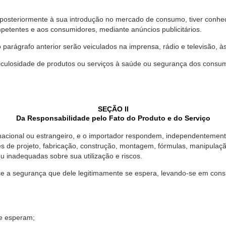
 posteriormente à sua introdução no mercado de consumo, tiver conhe
petentes e aos consumidores, mediante anúncios publicitários.
o parágrafo anterior serão veiculados na imprensa, rádio e televisão, 
ulosidade de produtos ou serviços à saúde ou segurança dos consumido
SEÇÃO II
Da Responsabilidade pelo Fato do Produto e do Serviço
, nacional ou estrangeiro, e o importador respondem, independentemen
s de projeto, fabricação, construção, montagem, fórmulas, manipula
u inadequadas sobre sua utilização e riscos.
 a segurança que dele legitimamente se espera, levando-se em consid
se esperam;