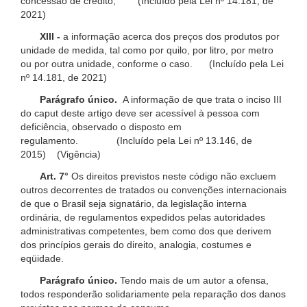
concessão de crédito; (Incluído pela Lei nº 14.181, de
2021)
XIII -
a informação acerca dos preços dos produtos por
unidade de medida, tal como por quilo, por litro, por metro
ou por outra unidade, conforme o caso. (Incluído pela Lei
nº 14.181, de 2021)
Parágrafo único.
A informação de que trata o inciso III
do caput deste artigo deve ser acessível à pessoa com
deficiência, observado o disposto em
regulamento. (Incluído pela Lei nº 13.146, de
2015) (Vigência)
Art. 7°
Os direitos previstos neste código não excluem
outros decorrentes de tratados ou convenções internacionais
de que o Brasil seja signatário, da legislação interna
ordinária, de regulamentos expedidos pelas autoridades
administrativas competentes, bem como dos que derivem
dos princípios gerais do direito, analogia, costumes e
eqüidade.
Parágrafo único.
Tendo mais de um autor a ofensa,
todos responderão solidariamente pela reparação dos danos