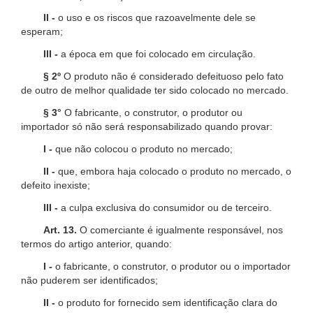
II -
o uso e os riscos que razoavelmente dele se
esperam;
III -
a época em que foi colocado em circulação.
§ 2º
O produto não é considerado defeituoso pelo fato
de outro de melhor qualidade ter sido colocado no mercado.
§ 3°
O fabricante, o construtor, o produtor ou
importador só não será responsabilizado quando provar:
I -
que não colocou o produto no mercado;
II -
que, embora haja colocado o produto no mercado, o
defeito inexiste;
III -
a culpa exclusiva do consumidor ou de terceiro.
Art. 13.
O comerciante é igualmente responsável, nos
termos do artigo anterior, quando:
I -
o fabricante, o construtor, o produtor ou o importador
não puderem ser identificados;
II -
o produto for fornecido sem identificação clara do