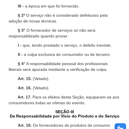
III -
a época em que foi fornecido.
§ 2º
O serviço não é considerado defeituoso pela
adoção de novas técnicas.
§ 3°
O fornecedor de serviços só não será
responsabilizado quando provar:
I -
que, tendo prestado o serviço, o defeito inexiste;
II -
a culpa exclusiva do consumidor ou de terceiro.
§ 4°
A responsabilidade pessoal dos profissionais
liberais será apurada mediante a verificação de culpa.
Art. 15.
(Vetado).
Art. 16.
(Vetado).
Art. 17.
Para os efeitos desta Seção, equiparam-se aos
consumidores todas as vítimas do evento.
SEÇÃO III
Da Responsabilidade por Vício do Produto e do Serviço
Art. 18.
Os fornecedores de produtos de consumo