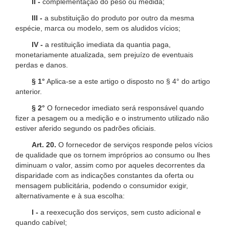
II -
complementação do peso ou medida;
III -
a substituição do produto por outro da mesma
espécie, marca ou modelo, sem os aludidos vícios;
IV -
a restituição imediata da quantia paga,
monetariamente atualizada, sem prejuízo de eventuais
perdas e danos.
§ 1°
Aplica-se a este artigo o disposto no § 4° do artigo
anterior.
§ 2°
O fornecedor imediato será responsável quando
fizer a pesagem ou a medição e o instrumento utilizado não
estiver aferido segundo os padrões oficiais.
Art. 20.
O fornecedor de serviços responde pelos vícios
de qualidade que os tornem impróprios ao consumo ou lhes
diminuam o valor, assim como por aqueles decorrentes da
disparidade com as indicações constantes da oferta ou
mensagem publicitária, podendo o consumidor exigir,
alternativamente e à sua escolha:
I -
a reexecução dos serviços, sem custo adicional e
quando cabível;