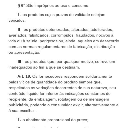
§ 6°
São impróprios ao uso e consumo:
I -
os produtos cujos prazos de validade estejam
vencidos;
II -
os produtos deteriorados, alterados, adulterados,
avariados, falsificados, corrompidos, fraudados, nocivos à
vida ou à saúde, perigosos ou, ainda, aqueles em desacordo
com as normas regulamentares de fabricação, distribuição
ou apresentação;
III -
os produtos que, por qualquer motivo, se revelem
inadequados ao fim a que se destinam.
Art. 19.
Os fornecedores respondem solidariamente
pelos vícios de quantidade do produto sempre que,
respeitadas as variações decorrentes de sua natureza, seu
conteúdo líquido for inferior às indicações constantes do
recipiente, da embalagem, rotulagem ou de mensagem
publicitária, podendo o consumidor exigir, alternativamente e
à sua escolha:
I -
o abatimento proporcional do preço;