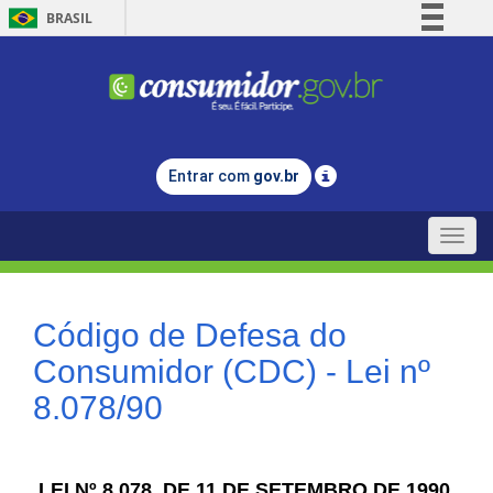
BRASIL
Simplifique!
Comunica BR
Participe
Acesso à informação
Entrar com
gov.br
Legislação
Canais
Toggle
naviga
Código de Defesa do
Consumidor (CDC) - Lei nº
8.078/90
LEI Nº 8.078, DE 11 DE SETEMBRO DE 1990.