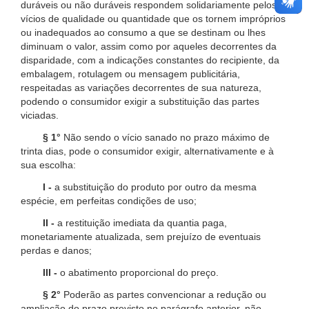
duráveis ou não duráveis respondem solidariamente pelos
vícios de qualidade ou quantidade que os tornem impróprios
ou inadequados ao consumo a que se destinam ou lhes
diminuam o valor, assim como por aqueles decorrentes da
disparidade, com a indicações constantes do recipiente, da
embalagem, rotulagem ou mensagem publicitária,
respeitadas as variações decorrentes de sua natureza,
podendo o consumidor exigir a substituição das partes
viciadas.
§ 1°
Não sendo o vício sanado no prazo máximo de
trinta dias, pode o consumidor exigir, alternativamente e à
sua escolha:
I -
a substituição do produto por outro da mesma
espécie, em perfeitas condições de uso;
II -
a restituição imediata da quantia paga,
monetariamente atualizada, sem prejuízo de eventuais
perdas e danos;
III -
o abatimento proporcional do preço.
§ 2°
Poderão as partes convencionar a redução ou
ampliação do prazo previsto no parágrafo anterior, não