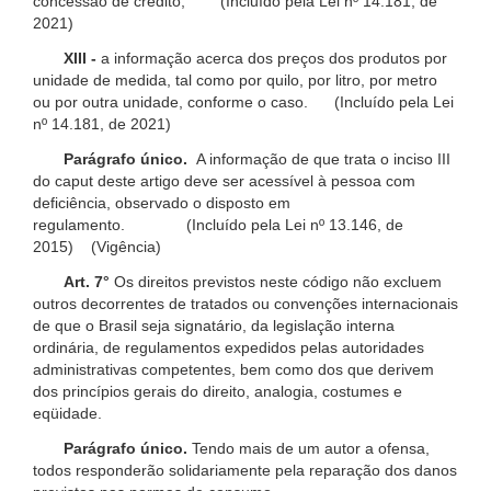
concessão de crédito; (Incluído pela Lei nº 14.181, de
2021)
XIII -
a informação acerca dos preços dos produtos por
unidade de medida, tal como por quilo, por litro, por metro
ou por outra unidade, conforme o caso. (Incluído pela Lei
nº 14.181, de 2021)
Parágrafo único.
A informação de que trata o inciso III
do caput deste artigo deve ser acessível à pessoa com
deficiência, observado o disposto em
regulamento. (Incluído pela Lei nº 13.146, de
2015) (Vigência)
Art. 7°
Os direitos previstos neste código não excluem
outros decorrentes de tratados ou convenções internacionais
de que o Brasil seja signatário, da legislação interna
ordinária, de regulamentos expedidos pelas autoridades
administrativas competentes, bem como dos que derivem
dos princípios gerais do direito, analogia, costumes e
eqüidade.
Parágrafo único.
Tendo mais de um autor a ofensa,
todos responderão solidariamente pela reparação dos danos