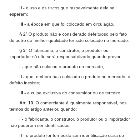
II -
o uso e os riscos que razoavelmente dele se
esperam;
III -
a época em que foi colocado em circulação.
§ 2º
O produto não é considerado defeituoso pelo fato
de outro de melhor qualidade ter sido colocado no mercado.
§ 3°
O fabricante, o construtor, o produtor ou
importador só não será responsabilizado quando provar:
I -
que não colocou o produto no mercado;
II -
que, embora haja colocado o produto no mercado, o
defeito inexiste;
III -
a culpa exclusiva do consumidor ou de terceiro.
Art. 13.
O comerciante é igualmente responsável, nos
termos do artigo anterior, quando:
I -
o fabricante, o construtor, o produtor ou o importador
não puderem ser identificados;
II -
o produto for fornecido sem identificação clara do