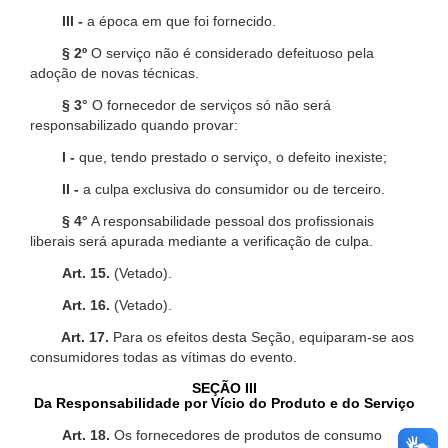
III -
a época em que foi fornecido.
§ 2º
O serviço não é considerado defeituoso pela
adoção de novas técnicas.
§ 3°
O fornecedor de serviços só não será
responsabilizado quando provar:
I -
que, tendo prestado o serviço, o defeito inexiste;
II -
a culpa exclusiva do consumidor ou de terceiro.
§ 4°
A responsabilidade pessoal dos profissionais
liberais será apurada mediante a verificação de culpa.
Art. 15.
(Vetado).
Art. 16.
(Vetado).
Art. 17.
Para os efeitos desta Seção, equiparam-se aos
consumidores todas as vítimas do evento.
SEÇÃO III
Da Responsabilidade por Vício do Produto e do Serviço
Art. 18.
Os fornecedores de produtos de consumo