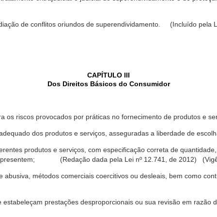
ediação de conflitos oriundos de superendividamento. (Incluído pela L
CAPÍTULO III
Dos Direitos Básicos do Consumidor
a os riscos provocados por práticas no fornecimento de produtos e se
dequado dos produtos e serviços, asseguradas a liberdade de escolha
rentes produtos e serviços, com especificação correta de quantidade, 
ue apresentem; (Redação dada pela Lei nº 12.741, de 2012) (Vigê
 abusiva, métodos comerciais coercitivos ou desleais, bem como contr
e estabeleçam prestações desproporcionais ou sua revisão em razão d