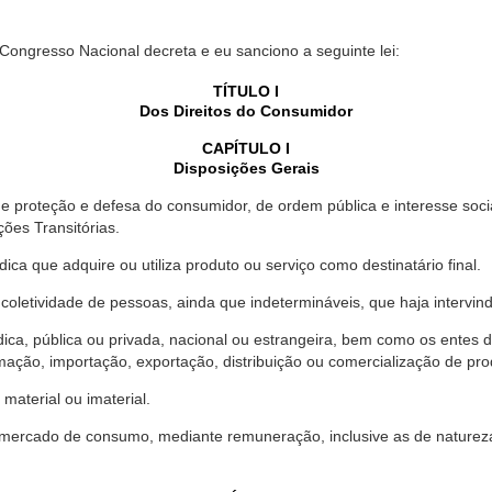
 Congresso Nacional decreta e eu sanciono a seguinte lei:
TÍTULO I
Dos Direitos do Consumidor
CAPÍTULO I
Disposições Gerais
proteção e defesa do consumidor, de ordem pública e interesse social,
ções Transitórias.
ica que adquire ou utiliza produto ou serviço como destinatário final.
oletividade de pessoas, ainda que indetermináveis, que haja intervi
dica, pública ou privada, nacional ou estrangeira, bem como os entes
ação, importação, exportação, distribuição ou comercialização de pro
material ou imaterial.
mercado de consumo, mediante remuneração, inclusive as de natureza ba