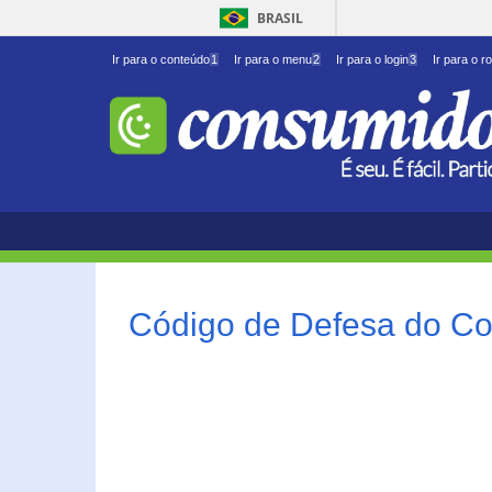
BRASIL
Ir para o conteúdo
1
Ir para o menu
2
Ir para o login
3
Ir para o r
Código de Defesa do Co