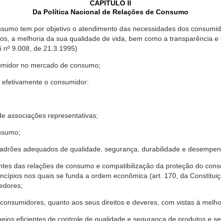
CAPÍTULO II
Da Política Nacional de Relações de Consumo
nsumo tem por objetivo o atendimento das necessidades dos consumido
os, a melhoria da sua qualidade de vida, bem como a transparência e
º 9.008, de 21.3.1995)
sumidor no mercado de consumo;
 efetivamente o consumidor:
 associações representativas;
nsumo;
drões adequados de qualidade, segurança, durabilidade e desempen
antes das relações de consumo e compatibilização da proteção do co
rincípios nos quais se funda a ordem econômica (art. 170, da Constitu
cedores;
consumidores, quanto aos seus direitos e deveres, com vistas à mel
meios eficientes de controle de qualidade e segurança de produtos e 