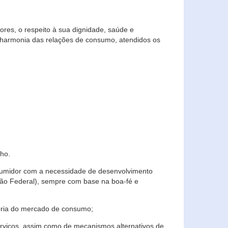
res, o respeito à sua dignidade, saúde e
 harmonia das relações de consumo, atendidos os
ho.
nsumidor com a necessidade de desenvolvimento
ição Federal), sempre com base na boa-fé e
horia do mercado de consumo;
serviços, assim como de mecanismos alternativos de