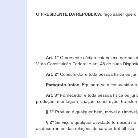
O PRESIDENTE DA REPÚBLICA
, faço saber que o
Art. 1°
O presente código estabelece normas de 
V, da Constituição Federal e art. 48 de suas Disposi
Art. 2°
Consumidor é toda pessoa física ou juríd
Parágrafo único.
Equipara-se a consumidor a c
Art. 3°
Fornecedor é toda pessoa física ou jurí
produção, montagem, criação, construção, transform
§ 1°
Produto é qualquer bem, móvel ou imóvel, 
§ 2°
Serviço é qualquer atividade fornecida no 
as decorrentes das relações de caráter trabalhista.