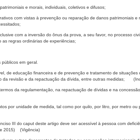
trimoniais e morais, individuais, coletivos e difusos;
rativos com vistas à prevenção ou reparação de danos patrimoniais e mo
cessitados;
nclusive com a inversão do ônus da prova, a seu favor, no processo civil,
 as regras ordinárias de experiências;
 públicos em geral.
ável, de educação financeira e de prevenção e tratamento de situaçõe
o da revisão e da repactuação da dívida, entre outras medidas; (Inc
 termos da regulamentação, na repactuação de dívidas e na concessão
os por unidade de medida, tal como por quilo, por litro, por metro o
nciso III do caput deste artigo deve ser acessível à pessoa com defic
e 2015) (Vigência)