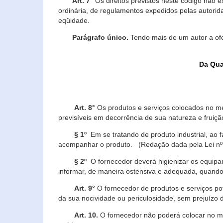
Art. 7°
Os direitos previstos neste código não e
ordinária, de regulamentos expedidos pelas autorid
eqüidade.
Parágrafo único.
Tendo mais de um autor a of
Da Qua
Art. 8°
Os produtos e serviços colocados no m
previsíveis em decorrência de sua natureza e fruiç
§ 1º
Em se tratando de produto industrial, ao 
acompanhar o produto. (Redação dada pela Lei nº
§ 2º
O fornecedor deverá higienizar os equipam
informar, de maneira ostensiva e adequada, quando 
Art. 9°
O fornecedor de produtos e serviços po
da sua nocividade ou periculosidade, sem prejuízo
Art. 10.
O fornecedor não poderá colocar no me