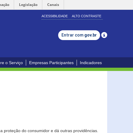
mação
Legislação
Canais
ACESSIBILIDADE
ALTO CONTRASTE
Entrar com
gov.br
re o Serviço
Empresas Participantes
Indicadores
0
a proteção do consumidor e dá outras providências.