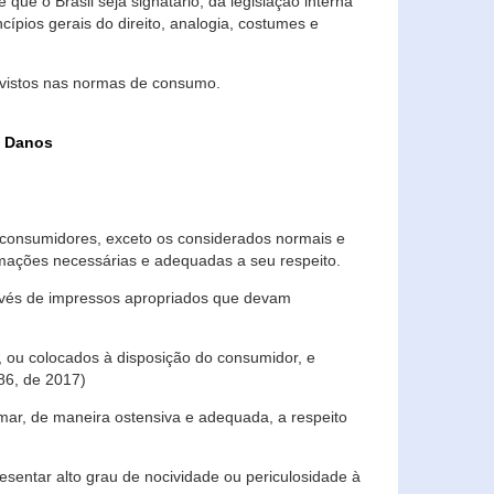
que o Brasil seja signatário, da legislação interna
ípios gerais do direito, analogia, costumes e
evistos nas normas de consumo.
s Danos
consumidores, exceto os considerados normais e
ormações necessárias e adequadas a seu respeito.
través de impressos apropriados que devam
, ou colocados à disposição do consumidor, e
86, de 2017)
mar, de maneira ostensiva e adequada, a respeito
entar alto grau de nocividade ou periculosidade à