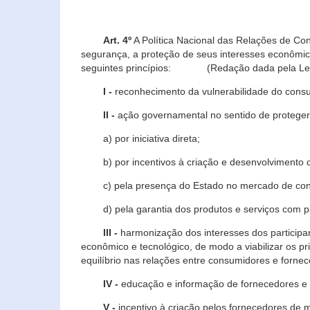
Art. 4º
A Política Nacional das Relações de Co
segurança, a proteção de seus interesses econômic
seguintes princípios: (Redação dada pela Lei n
I -
reconhecimento da vulnerabilidade do con
II -
ação governamental no sentido de proteger
a) por iniciativa direta;
b) por incentivos à criação e desenvolvimento de
c) pela presença do Estado no mercado de co
d) pela garantia dos produtos e serviços com pa
III -
harmonização dos interesses dos particip
econômico e tecnológico, de modo a viabilizar os p
equilíbrio nas relações entre consumidores e forne
IV -
educação e informação de fornecedores e 
V -
incentivo à criação pelos fornecedores de 