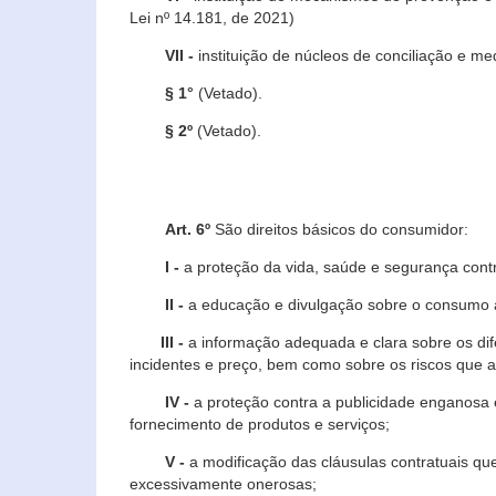
Lei nº 14.181, de 2021)
VII -
instituição de núcleos de conciliação e m
§ 1°
(Vetado).
§ 2º
(Vetado).
Art. 6º
São direitos básicos do consumidor:
I -
a proteção da vida, saúde e segurança contr
II -
a educação e divulgação sobre o consumo a
III -
a informação adequada e clara sobre os dife
incidentes e preço, bem como sobre os riscos q
IV -
a proteção contra a publicidade enganosa e
fornecimento de produtos e serviços;
V -
a modificação das cláusulas contratuais qu
excessivamente onerosas;