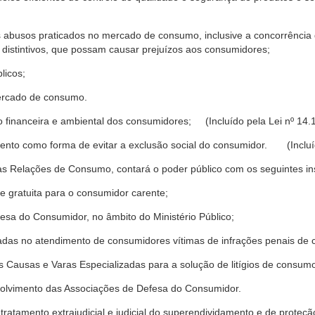
s abusos praticados no mercado de consumo, inclusive a concorrência de
 distintivos, que possam causar prejuízos aos consumidores;
licos;
ercado de consumo.
financeira e ambiental dos consumidores; (Incluído pela Lei nº 14.
nto como forma de evitar a exclusão social do consumidor. (Incluíd
as Relações de Consumo, contará o poder público com os seguintes ins
 e gratuita para o consumidor carente;
fesa do Consumidor, no âmbito do Ministério Público;
izadas no atendimento de consumidores vítimas de infrações penais de
 Causas e Varas Especializadas para a solução de litígios de consum
volvimento das Associações de Defesa do Consumidor.
tratamento extrajudicial e judicial do superendividamento e de prote