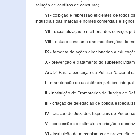
solução de conflitos de consumo;
VI -
coibição e repressão eficientes de todos o
industriais das marcas e nomes comerciais e signos
VII -
racionalização e melhoria dos serviços púb
VIII -
estudo constante das modificações do m
IX -
fomento de ações direcionadas à educação 
X -
prevenção e tratamento do superendividame
Art. 5°
Para a execução da Política Nacional d
I -
manutenção de assistência jurídica, integral
II -
instituição de Promotorias de Justiça de De
III -
criação de delegacias de polícia especial
IV -
criação de Juizados Especiais de Pequenas
V -
concessão de estímulos à criação e desen
VI -
instituição de mecanismos de prevenção e 