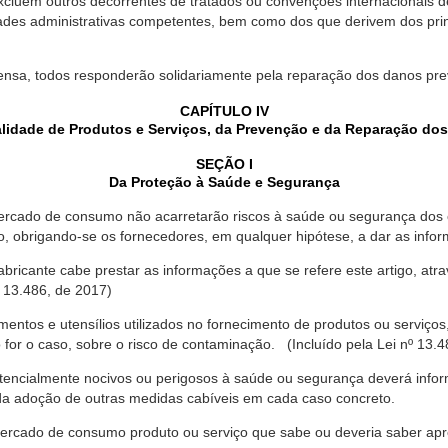
xcluem outros decorrentes de tratados ou convenções internacionais de 
ades administrativas competentes, bem como dos que derivem dos princ
ensa, todos responderão solidariamente pela reparação dos danos pr
CAPÍTULO IV
lidade de Produtos e Serviços, da Prevenção e da Reparação do
SEÇÃO I
Da Proteção à Saúde e Segurança
ercado de consumo não acarretarão riscos à saúde ou segurança dos 
ão, obrigando-se os fornecedores, em qualquer hipótese, a dar as inf
fabricante cabe prestar as informações a que se refere este artigo, a
 13.486, de 2017)
entos e utensílios utilizados no fornecimento de produtos ou serviços
for o caso, sobre o risco de contaminação. (Incluído pela Lei nº 13.4
tencialmente nocivos ou perigosos à saúde ou segurança deverá infor
 da adoção de outras medidas cabíveis em cada caso concreto.
rcado de consumo produto ou serviço que sabe ou deveria saber apres