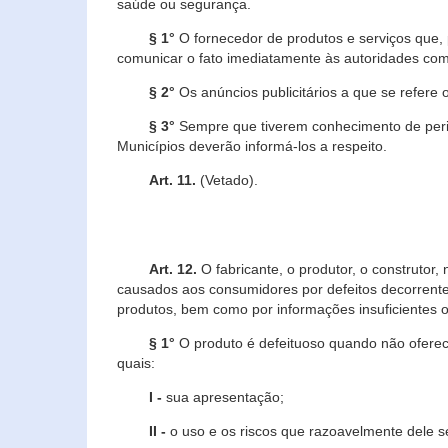
saúde ou segurança.
§ 1°
O fornecedor de produtos e serviços que,
comunicar o fato imediatamente às autoridades com
§ 2°
Os anúncios publicitários a que se refere 
§ 3°
Sempre que tiverem conhecimento de peric
Municípios deverão informá-los a respeito.
Art. 11.
(Vetado).
Art. 12.
O fabricante, o produtor, o construtor
causados aos consumidores por defeitos decorrente
produtos, bem como por informações insuficientes o
§ 1°
O produto é defeituoso quando não oferece
quais:
I -
sua apresentação;
II -
o uso e os riscos que razoavelmente dele 