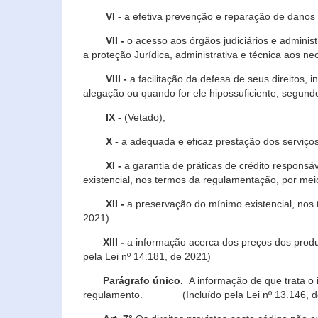
VI -
a efetiva prevenção e reparação de danos pa
VII -
o acesso aos órgãos judiciários e administ
a proteção Jurídica, administrativa e técnica aos ne
VIII -
a facilitação da defesa de seus direitos, i
alegação ou quando for ele hipossuficiente, segundo
IX -
(Vetado);
X -
a adequada e eficaz prestação dos serviços
XI -
a garantia de práticas de crédito respons
existencial, nos termos da regulamentação, por mei
XII -
a preservação do mínimo existencial, nos
2021)
XIII -
a informação acerca dos preços dos produt
pela Lei nº 14.181, de 2021)
Parágrafo único.
A informação de que trata o i
regulamento. (Incluído pela Lei nº 13.146, d