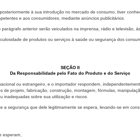
 posteriormente à sua introdução no mercado de consumo, tiver conhe
petentes e aos consumidores, mediante anúncios publicitários.
o parágrafo anterior serão veiculados na imprensa, rádio e televisão, 
ulosidade de produtos ou serviços à saúde ou segurança dos consumido
SEÇÃO II
Da Responsabilidade pelo Fato do Produto e do Serviço
, nacional ou estrangeiro, e o importador respondem, independentemen
s de projeto, fabricação, construção, montagem, fórmulas, manipula
u inadequadas sobre sua utilização e riscos.
 a segurança que dele legitimamente se espera, levando-se em consid
se esperam;