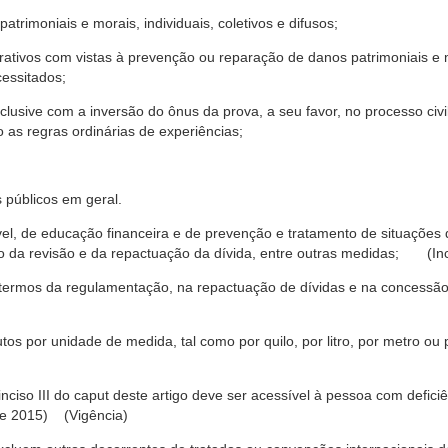
trimoniais e morais, individuais, coletivos e difusos;
rativos com vistas à prevenção ou reparação de danos patrimoniais e mo
cessitados;
nclusive com a inversão do ônus da prova, a seu favor, no processo civil,
 as regras ordinárias de experiências;
 públicos em geral.
ável, de educação financeira e de prevenção e tratamento de situaçõe
o da revisão e da repactuação da dívida, entre outras medidas; (Inc
 termos da regulamentação, na repactuação de dívidas e na concessão
os por unidade de medida, tal como por quilo, por litro, por metro o
nciso III do caput deste artigo deve ser acessível à pessoa com defic
e 2015) (Vigência)