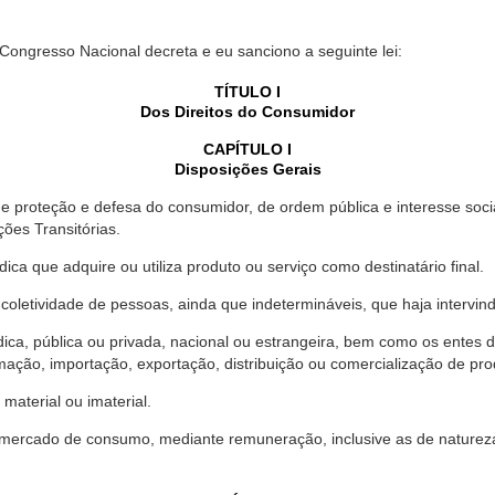
 Congresso Nacional decreta e eu sanciono a seguinte lei:
TÍTULO I
Dos Direitos do Consumidor
CAPÍTULO I
Disposições Gerais
proteção e defesa do consumidor, de ordem pública e interesse social,
ções Transitórias.
ica que adquire ou utiliza produto ou serviço como destinatário final.
oletividade de pessoas, ainda que indetermináveis, que haja intervi
dica, pública ou privada, nacional ou estrangeira, bem como os entes
ação, importação, exportação, distribuição ou comercialização de pro
material ou imaterial.
mercado de consumo, mediante remuneração, inclusive as de natureza ba