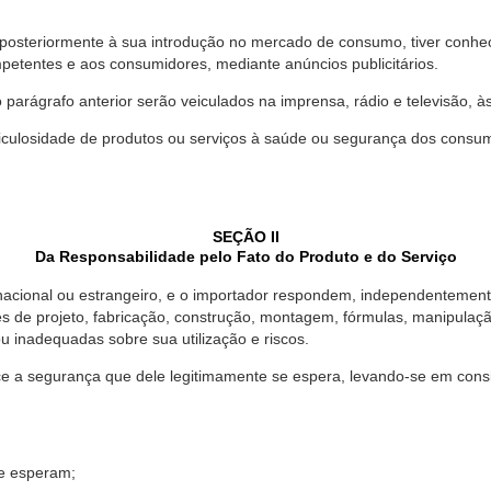
 posteriormente à sua introdução no mercado de consumo, tiver conhe
petentes e aos consumidores, mediante anúncios publicitários.
o parágrafo anterior serão veiculados na imprensa, rádio e televisão, 
ulosidade de produtos ou serviços à saúde ou segurança dos consumido
SEÇÃO II
Da Responsabilidade pelo Fato do Produto e do Serviço
, nacional ou estrangeiro, e o importador respondem, independentemen
s de projeto, fabricação, construção, montagem, fórmulas, manipula
u inadequadas sobre sua utilização e riscos.
 a segurança que dele legitimamente se espera, levando-se em consid
se esperam;