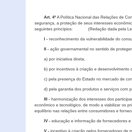
Art. 4º
A Política Nacional das Relações de Co
segurança, a proteção de seus interesses econômic
seguintes princípios: (Redação dada pela Lei n
I -
reconhecimento da vulnerabilidade do con
II -
ação governamental no sentido de proteger
a) por iniciativa direta;
b) por incentivos à criação e desenvolvimento de
c) pela presença do Estado no mercado de co
d) pela garantia dos produtos e serviços com pa
III -
harmonização dos interesses dos particip
econômico e tecnológico, de modo a viabilizar os p
equilíbrio nas relações entre consumidores e forne
IV -
educação e informação de fornecedores e 
V -
incentivo à criação pelos fornecedores de 