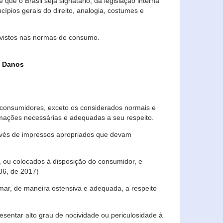
que o Brasil seja signatário, da legislação interna
ípios gerais do direito, analogia, costumes e
evistos nas normas de consumo.
s Danos
consumidores, exceto os considerados normais e
ormações necessárias e adequadas a seu respeito.
través de impressos apropriados que devam
, ou colocados à disposição do consumidor, e
86, de 2017)
mar, de maneira ostensiva e adequada, a respeito
entar alto grau de nocividade ou periculosidade à