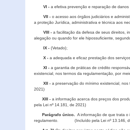
VI -
a efetiva prevenção e reparação de danos pa
VII -
o acesso aos órgãos judiciários e administ
a proteção Jurídica, administrativa e técnica aos ne
VIII -
a facilitação da defesa de seus direitos, i
alegação ou quando for ele hipossuficiente, segundo
IX -
(Vetado);
X -
a adequada e eficaz prestação dos serviços
XI -
a garantia de práticas de crédito respons
existencial, nos termos da regulamentação, por mei
XII -
a preservação do mínimo existencial, nos
2021)
XIII -
a informação acerca dos preços dos produt
pela Lei nº 14.181, de 2021)
Parágrafo único.
A informação de que trata o i
regulamento. (Incluído pela Lei nº 13.146, d