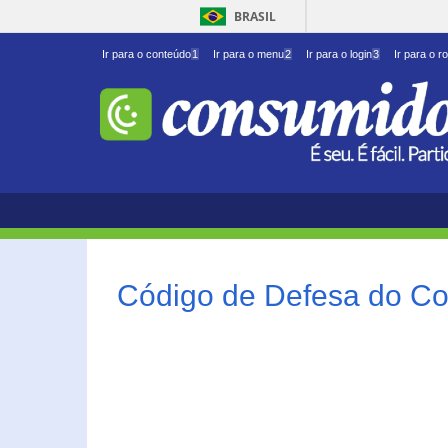
BRASIL
Ir para o conteúdo
1
Ir para o menu
2
Ir para o login
3
Ir para o r
Código de Defesa do Co