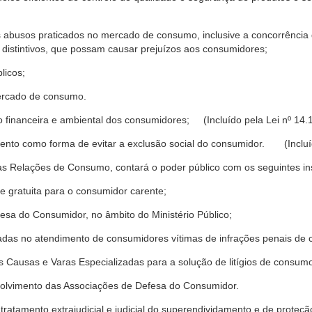
s abusos praticados no mercado de consumo, inclusive a concorrência de
 distintivos, que possam causar prejuízos aos consumidores;
licos;
ercado de consumo.
financeira e ambiental dos consumidores; (Incluído pela Lei nº 14.
nto como forma de evitar a exclusão social do consumidor. (Incluíd
as Relações de Consumo, contará o poder público com os seguintes ins
 e gratuita para o consumidor carente;
fesa do Consumidor, no âmbito do Ministério Público;
izadas no atendimento de consumidores vítimas de infrações penais de
 Causas e Varas Especializadas para a solução de litígios de consum
volvimento das Associações de Defesa do Consumidor.
tratamento extrajudicial e judicial do superendividamento e de prote