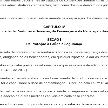
xcluem outros decorrentes de tratados ou convenções internacionais de 
ades administrativas competentes, bem como dos que derivem dos princ
ensa, todos responderão solidariamente pela reparação dos danos pr
CAPÍTULO IV
lidade de Produtos e Serviços, da Prevenção e da Reparação do
SEÇÃO I
Da Proteção à Saúde e Segurança
ercado de consumo não acarretarão riscos à saúde ou segurança dos 
ão, obrigando-se os fornecedores, em qualquer hipótese, a dar as inf
fabricante cabe prestar as informações a que se refere este artigo, a
 13.486, de 2017)
entos e utensílios utilizados no fornecimento de produtos ou serviços
for o caso, sobre o risco de contaminação. (Incluído pela Lei nº 13.4
tencialmente nocivos ou perigosos à saúde ou segurança deverá infor
 da adoção de outras medidas cabíveis em cada caso concreto.
rcado de consumo produto ou serviço que sabe ou deveria saber apres