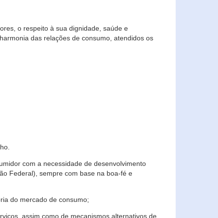
res, o respeito à sua dignidade, saúde e
 harmonia das relações de consumo, atendidos os
ho.
nsumidor com a necessidade de desenvolvimento
ição Federal), sempre com base na boa-fé e
horia do mercado de consumo;
serviços, assim como de mecanismos alternativos de