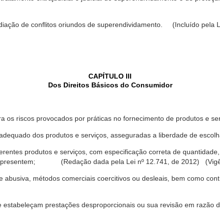
ediação de conflitos oriundos de superendividamento. (Incluído pela L
CAPÍTULO III
Dos Direitos Básicos do Consumidor
a os riscos provocados por práticas no fornecimento de produtos e se
dequado dos produtos e serviços, asseguradas a liberdade de escolha
rentes produtos e serviços, com especificação correta de quantidade, 
ue apresentem; (Redação dada pela Lei nº 12.741, de 2012) (Vigê
 abusiva, métodos comerciais coercitivos ou desleais, bem como contr
e estabeleçam prestações desproporcionais ou sua revisão em razão d