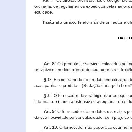
Art. 7°
Os direitos previstos neste código não e
ordinária, de regulamentos expedidos pelas autorid
eqüidade.
Parágrafo único.
Tendo mais de um autor a of
Da Qua
Art. 8°
Os produtos e serviços colocados no m
previsíveis em decorrência de sua natureza e fruiç
§ 1º
Em se tratando de produto industrial, ao 
acompanhar o produto. (Redação dada pela Lei nº
§ 2º
O fornecedor deverá higienizar os equipam
informar, de maneira ostensiva e adequada, quando 
Art. 9°
O fornecedor de produtos e serviços po
da sua nocividade ou periculosidade, sem prejuízo
Art. 10.
O fornecedor não poderá colocar no me