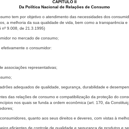
CAPÍTULO II
Da Política Nacional de Relações de Consumo
nsumo tem por objetivo o atendimento das necessidades dos consumido
os, a melhoria da sua qualidade de vida, bem como a transparência e
º 9.008, de 21.3.1995)
sumidor no mercado de consumo;
 efetivamente o consumidor:
 associações representativas;
nsumo;
drões adequados de qualidade, segurança, durabilidade e desempen
antes das relações de consumo e compatibilização da proteção do co
rincípios nos quais se funda a ordem econômica (art. 170, da Constitu
cedores;
consumidores, quanto aos seus direitos e deveres, com vistas à mel
meios eficientes de controle de qualidade e segurança de produtos e 