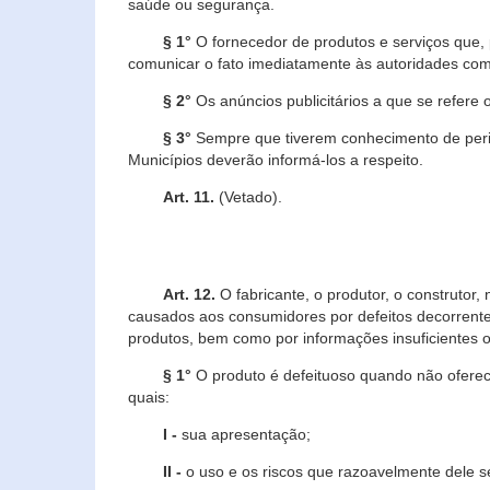
saúde ou segurança.
§ 1°
O fornecedor de produtos e serviços que,
comunicar o fato imediatamente às autoridades com
§ 2°
Os anúncios publicitários a que se refere 
§ 3°
Sempre que tiverem conhecimento de peric
Municípios deverão informá-los a respeito.
Art. 11.
(Vetado).
Art. 12.
O fabricante, o produtor, o construtor
causados aos consumidores por defeitos decorrente
produtos, bem como por informações insuficientes o
§ 1°
O produto é defeituoso quando não oferece
quais:
I -
sua apresentação;
II -
o uso e os riscos que razoavelmente dele 