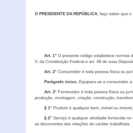
O PRESIDENTE DA REPÚBLICA
, faço saber que o
Art. 1°
O presente código estabelece normas de 
V, da Constituição Federal e art. 48 de suas Disposi
Art. 2°
Consumidor é toda pessoa física ou juríd
Parágrafo único.
Equipara-se a consumidor a c
Art. 3°
Fornecedor é toda pessoa física ou jurí
produção, montagem, criação, construção, transform
§ 1°
Produto é qualquer bem, móvel ou imóvel, 
§ 2°
Serviço é qualquer atividade fornecida no 
as decorrentes das relações de caráter trabalhista.