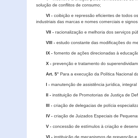
solução de conflitos de consumo;
VI -
coibição e repressão eficientes de todos o
industriais das marcas e nomes comerciais e signos
VII -
racionalização e melhoria dos serviços púb
VIII -
estudo constante das modificações do m
IX -
fomento de ações direcionadas à educação 
X -
prevenção e tratamento do superendividame
Art. 5°
Para a execução da Política Nacional d
I -
manutenção de assistência jurídica, integral
II -
instituição de Promotorias de Justiça de De
III -
criação de delegacias de polícia especial
IV -
criação de Juizados Especiais de Pequenas
V -
concessão de estímulos à criação e desen
VI -
instituição de mecanismos de prevenção e 