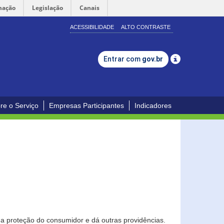
mação
Legislação
Canais
ACESSIBILIDADE
ALTO CONTRASTE
Entrar com
gov.br
re o Serviço
Empresas Participantes
Indicadores
0
a proteção do consumidor e dá outras providências.