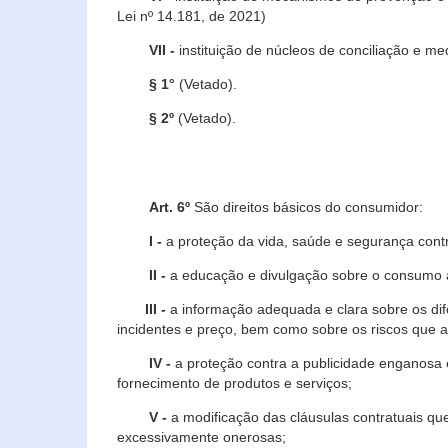
Lei nº 14.181, de 2021)
VII -
instituição de núcleos de conciliação e m
§ 1°
(Vetado).
§ 2º
(Vetado).
Art. 6º
São direitos básicos do consumidor:
I -
a proteção da vida, saúde e segurança contr
II -
a educação e divulgação sobre o consumo a
III -
a informação adequada e clara sobre os dife
incidentes e preço, bem como sobre os riscos q
IV -
a proteção contra a publicidade enganosa e
fornecimento de produtos e serviços;
V -
a modificação das cláusulas contratuais qu
excessivamente onerosas;