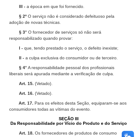
III -
a época em que foi fornecido.
§ 2º
O serviço não é considerado defeituoso pela
adoção de novas técnicas.
§ 3°
O fornecedor de serviços só não será
responsabilizado quando provar:
I -
que, tendo prestado o serviço, o defeito inexiste;
II -
a culpa exclusiva do consumidor ou de terceiro.
§ 4°
A responsabilidade pessoal dos profissionais
liberais será apurada mediante a verificação de culpa.
Art. 15.
(Vetado).
Art. 16.
(Vetado).
Art. 17.
Para os efeitos desta Seção, equiparam-se aos
consumidores todas as vítimas do evento.
SEÇÃO III
Da Responsabilidade por Vício do Produto e do Serviço
Art. 18.
Os fornecedores de produtos de consumo