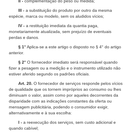
II -
complementação do peso ou medida;
III -
a substituição do produto por outro da mesma
espécie, marca ou modelo, sem os aludidos vícios;
IV -
a restituição imediata da quantia paga,
monetariamente atualizada, sem prejuízo de eventuais
perdas e danos.
§ 1°
Aplica-se a este artigo o disposto no § 4° do artigo
anterior.
§ 2°
O fornecedor imediato será responsável quando
fizer a pesagem ou a medição e o instrumento utilizado não
estiver aferido segundo os padrões oficiais.
Art. 20.
O fornecedor de serviços responde pelos vícios
de qualidade que os tornem impróprios ao consumo ou lhes
diminuam o valor, assim como por aqueles decorrentes da
disparidade com as indicações constantes da oferta ou
mensagem publicitária, podendo o consumidor exigir,
alternativamente e à sua escolha:
I -
a reexecução dos serviços, sem custo adicional e
quando cabível;