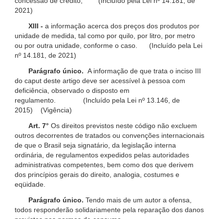
concessão de crédito; (Incluído pela Lei nº 14.181, de
2021)
XIII -
a informação acerca dos preços dos produtos por
unidade de medida, tal como por quilo, por litro, por metro
ou por outra unidade, conforme o caso. (Incluído pela Lei
nº 14.181, de 2021)
Parágrafo único.
A informação de que trata o inciso III
do caput deste artigo deve ser acessível à pessoa com
deficiência, observado o disposto em
regulamento. (Incluído pela Lei nº 13.146, de
2015) (Vigência)
Art. 7°
Os direitos previstos neste código não excluem
outros decorrentes de tratados ou convenções internacionais
de que o Brasil seja signatário, da legislação interna
ordinária, de regulamentos expedidos pelas autoridades
administrativas competentes, bem como dos que derivem
dos princípios gerais do direito, analogia, costumes e
eqüidade.
Parágrafo único.
Tendo mais de um autor a ofensa,
todos responderão solidariamente pela reparação dos danos