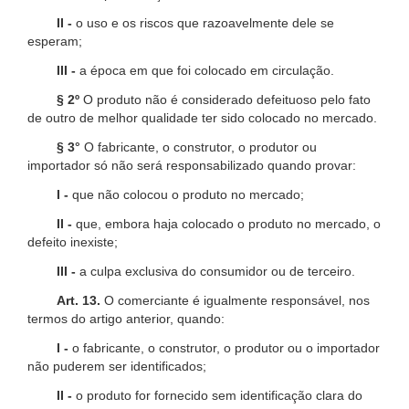
II -
o uso e os riscos que razoavelmente dele se
esperam;
III -
a época em que foi colocado em circulação.
§ 2º
O produto não é considerado defeituoso pelo fato
de outro de melhor qualidade ter sido colocado no mercado.
§ 3°
O fabricante, o construtor, o produtor ou
importador só não será responsabilizado quando provar:
I -
que não colocou o produto no mercado;
II -
que, embora haja colocado o produto no mercado, o
defeito inexiste;
III -
a culpa exclusiva do consumidor ou de terceiro.
Art. 13.
O comerciante é igualmente responsável, nos
termos do artigo anterior, quando:
I -
o fabricante, o construtor, o produtor ou o importador
não puderem ser identificados;
II -
o produto for fornecido sem identificação clara do