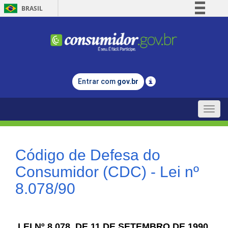
BRASIL
Simplifique!
Comunica BR
Participe
Acesso à informação
Entrar com
gov.br
Legislação
Canais
Toggle
naviga
Código de Defesa do
Consumidor (CDC) - Lei nº
8.078/90
LEI Nº 8.078, DE 11 DE SETEMBRO DE 1990.