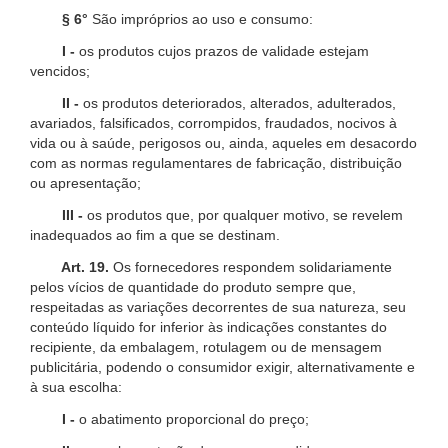
§ 6°
São impróprios ao uso e consumo:
I -
os produtos cujos prazos de validade estejam
vencidos;
II -
os produtos deteriorados, alterados, adulterados,
avariados, falsificados, corrompidos, fraudados, nocivos à
vida ou à saúde, perigosos ou, ainda, aqueles em desacordo
com as normas regulamentares de fabricação, distribuição
ou apresentação;
III -
os produtos que, por qualquer motivo, se revelem
inadequados ao fim a que se destinam.
Art. 19.
Os fornecedores respondem solidariamente
pelos vícios de quantidade do produto sempre que,
respeitadas as variações decorrentes de sua natureza, seu
conteúdo líquido for inferior às indicações constantes do
recipiente, da embalagem, rotulagem ou de mensagem
publicitária, podendo o consumidor exigir, alternativamente e
à sua escolha:
I -
o abatimento proporcional do preço;