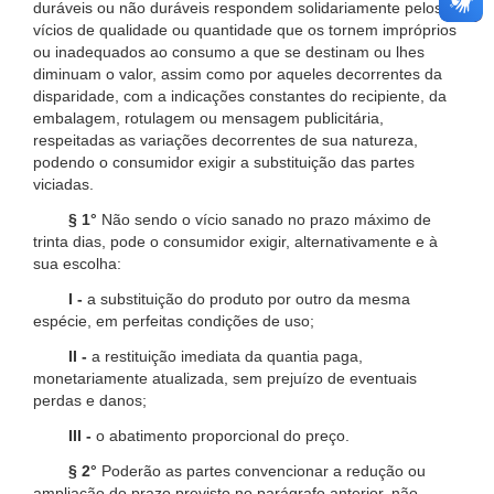
duráveis ou não duráveis respondem solidariamente pelos
vícios de qualidade ou quantidade que os tornem impróprios
ou inadequados ao consumo a que se destinam ou lhes
diminuam o valor, assim como por aqueles decorrentes da
disparidade, com a indicações constantes do recipiente, da
embalagem, rotulagem ou mensagem publicitária,
respeitadas as variações decorrentes de sua natureza,
podendo o consumidor exigir a substituição das partes
viciadas.
§ 1°
Não sendo o vício sanado no prazo máximo de
trinta dias, pode o consumidor exigir, alternativamente e à
sua escolha:
I -
a substituição do produto por outro da mesma
espécie, em perfeitas condições de uso;
II -
a restituição imediata da quantia paga,
monetariamente atualizada, sem prejuízo de eventuais
perdas e danos;
III -
o abatimento proporcional do preço.
§ 2°
Poderão as partes convencionar a redução ou
ampliação do prazo previsto no parágrafo anterior, não