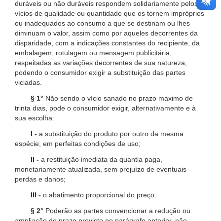
duráveis ou não duráveis respondem solidariamente pelos
vícios de qualidade ou quantidade que os tornem impróprios
ou inadequados ao consumo a que se destinam ou lhes
diminuam o valor, assim como por aqueles decorrentes da
disparidade, com a indicações constantes do recipiente, da
embalagem, rotulagem ou mensagem publicitária,
respeitadas as variações decorrentes de sua natureza,
podendo o consumidor exigir a substituição das partes
viciadas.
§ 1°
Não sendo o vício sanado no prazo máximo de
trinta dias, pode o consumidor exigir, alternativamente e à
sua escolha:
I -
a substituição do produto por outro da mesma
espécie, em perfeitas condições de uso;
II -
a restituição imediata da quantia paga,
monetariamente atualizada, sem prejuízo de eventuais
perdas e danos;
III -
o abatimento proporcional do preço.
§ 2°
Poderão as partes convencionar a redução ou
ampliação do prazo previsto no parágrafo anterior, não