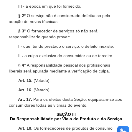
III -
a época em que foi fornecido.
§ 2º
O serviço não é considerado defeituoso pela
adoção de novas técnicas.
§ 3°
O fornecedor de serviços só não será
responsabilizado quando provar:
I -
que, tendo prestado o serviço, o defeito inexiste;
II -
a culpa exclusiva do consumidor ou de terceiro.
§ 4°
A responsabilidade pessoal dos profissionais
liberais será apurada mediante a verificação de culpa.
Art. 15.
(Vetado).
Art. 16.
(Vetado).
Art. 17.
Para os efeitos desta Seção, equiparam-se aos
consumidores todas as vítimas do evento.
SEÇÃO III
Da Responsabilidade por Vício do Produto e do Serviço
Art. 18.
Os fornecedores de produtos de consumo