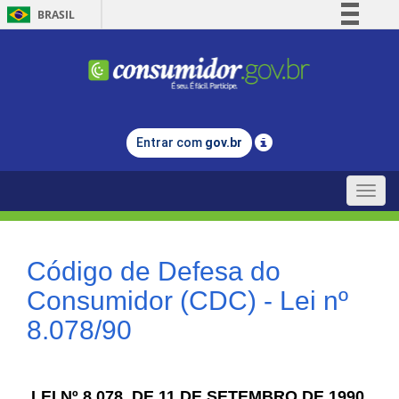
BRASIL
Simplifique!
Comunica BR
Participe
Acesso à informação
Entrar com
gov.br
Legislação
Canais
Toggle
naviga
Código de Defesa do
Consumidor (CDC) - Lei nº
8.078/90
LEI Nº 8.078, DE 11 DE SETEMBRO DE 1990.