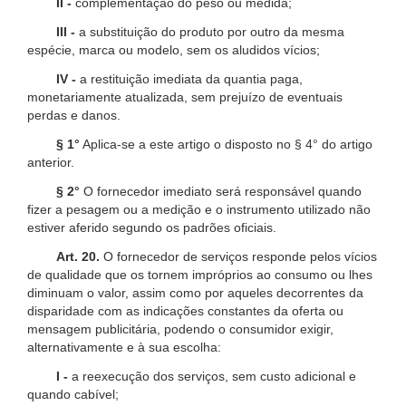
II -
complementação do peso ou medida;
III -
a substituição do produto por outro da mesma
espécie, marca ou modelo, sem os aludidos vícios;
IV -
a restituição imediata da quantia paga,
monetariamente atualizada, sem prejuízo de eventuais
perdas e danos.
§ 1°
Aplica-se a este artigo o disposto no § 4° do artigo
anterior.
§ 2°
O fornecedor imediato será responsável quando
fizer a pesagem ou a medição e o instrumento utilizado não
estiver aferido segundo os padrões oficiais.
Art. 20.
O fornecedor de serviços responde pelos vícios
de qualidade que os tornem impróprios ao consumo ou lhes
diminuam o valor, assim como por aqueles decorrentes da
disparidade com as indicações constantes da oferta ou
mensagem publicitária, podendo o consumidor exigir,
alternativamente e à sua escolha:
I -
a reexecução dos serviços, sem custo adicional e
quando cabível;