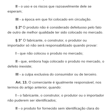
II -
o uso e os riscos que razoavelmente dele se
esperam;
III -
a época em que foi colocado em circulação.
§ 2º
O produto não é considerado defeituoso pelo fato
de outro de melhor qualidade ter sido colocado no mercado.
§ 3°
O fabricante, o construtor, o produtor ou
importador só não será responsabilizado quando provar:
I -
que não colocou o produto no mercado;
II -
que, embora haja colocado o produto no mercado, o
defeito inexiste;
III -
a culpa exclusiva do consumidor ou de terceiro.
Art. 13.
O comerciante é igualmente responsável, nos
termos do artigo anterior, quando:
I -
o fabricante, o construtor, o produtor ou o importador
não puderem ser identificados;
II -
o produto for fornecido sem identificação clara do