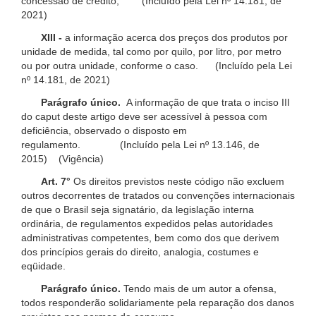
concessão de crédito; (Incluído pela Lei nº 14.181, de
2021)
XIII -
a informação acerca dos preços dos produtos por
unidade de medida, tal como por quilo, por litro, por metro
ou por outra unidade, conforme o caso. (Incluído pela Lei
nº 14.181, de 2021)
Parágrafo único.
A informação de que trata o inciso III
do caput deste artigo deve ser acessível à pessoa com
deficiência, observado o disposto em
regulamento. (Incluído pela Lei nº 13.146, de
2015) (Vigência)
Art. 7°
Os direitos previstos neste código não excluem
outros decorrentes de tratados ou convenções internacionais
de que o Brasil seja signatário, da legislação interna
ordinária, de regulamentos expedidos pelas autoridades
administrativas competentes, bem como dos que derivem
dos princípios gerais do direito, analogia, costumes e
eqüidade.
Parágrafo único.
Tendo mais de um autor a ofensa,
todos responderão solidariamente pela reparação dos danos