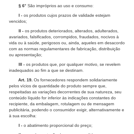
§ 6°
São impróprios ao uso e consumo:
I -
os produtos cujos prazos de validade estejam
vencidos;
II -
os produtos deteriorados, alterados, adulterados,
avariados, falsificados, corrompidos, fraudados, nocivos à
vida ou à saúde, perigosos ou, ainda, aqueles em desacordo
com as normas regulamentares de fabricação, distribuição
ou apresentação;
III -
os produtos que, por qualquer motivo, se revelem
inadequados ao fim a que se destinam.
Art. 19.
Os fornecedores respondem solidariamente
pelos vícios de quantidade do produto sempre que,
respeitadas as variações decorrentes de sua natureza, seu
conteúdo líquido for inferior às indicações constantes do
recipiente, da embalagem, rotulagem ou de mensagem
publicitária, podendo o consumidor exigir, alternativamente e
à sua escolha:
I -
o abatimento proporcional do preço;