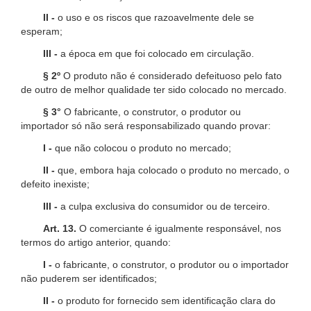
II -
o uso e os riscos que razoavelmente dele se
esperam;
III -
a época em que foi colocado em circulação.
§ 2º
O produto não é considerado defeituoso pelo fato
de outro de melhor qualidade ter sido colocado no mercado.
§ 3°
O fabricante, o construtor, o produtor ou
importador só não será responsabilizado quando provar:
I -
que não colocou o produto no mercado;
II -
que, embora haja colocado o produto no mercado, o
defeito inexiste;
III -
a culpa exclusiva do consumidor ou de terceiro.
Art. 13.
O comerciante é igualmente responsável, nos
termos do artigo anterior, quando:
I -
o fabricante, o construtor, o produtor ou o importador
não puderem ser identificados;
II -
o produto for fornecido sem identificação clara do