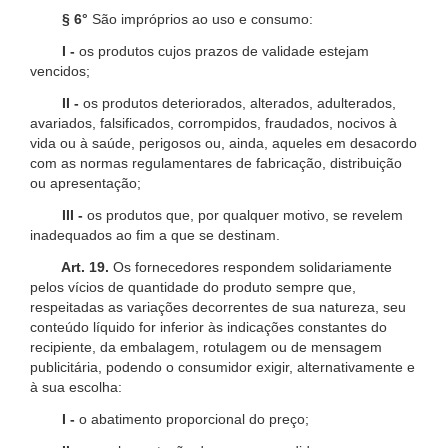
§ 6°
São impróprios ao uso e consumo:
I -
os produtos cujos prazos de validade estejam
vencidos;
II -
os produtos deteriorados, alterados, adulterados,
avariados, falsificados, corrompidos, fraudados, nocivos à
vida ou à saúde, perigosos ou, ainda, aqueles em desacordo
com as normas regulamentares de fabricação, distribuição
ou apresentação;
III -
os produtos que, por qualquer motivo, se revelem
inadequados ao fim a que se destinam.
Art. 19.
Os fornecedores respondem solidariamente
pelos vícios de quantidade do produto sempre que,
respeitadas as variações decorrentes de sua natureza, seu
conteúdo líquido for inferior às indicações constantes do
recipiente, da embalagem, rotulagem ou de mensagem
publicitária, podendo o consumidor exigir, alternativamente e
à sua escolha:
I -
o abatimento proporcional do preço;