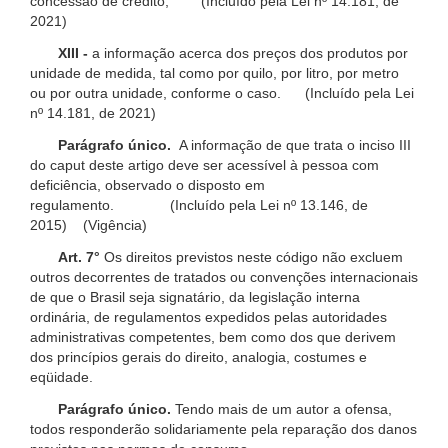
concessão de crédito; (Incluído pela Lei nº 14.181, de
2021)
XIII -
a informação acerca dos preços dos produtos por
unidade de medida, tal como por quilo, por litro, por metro
ou por outra unidade, conforme o caso. (Incluído pela Lei
nº 14.181, de 2021)
Parágrafo único.
A informação de que trata o inciso III
do caput deste artigo deve ser acessível à pessoa com
deficiência, observado o disposto em
regulamento. (Incluído pela Lei nº 13.146, de
2015) (Vigência)
Art. 7°
Os direitos previstos neste código não excluem
outros decorrentes de tratados ou convenções internacionais
de que o Brasil seja signatário, da legislação interna
ordinária, de regulamentos expedidos pelas autoridades
administrativas competentes, bem como dos que derivem
dos princípios gerais do direito, analogia, costumes e
eqüidade.
Parágrafo único.
Tendo mais de um autor a ofensa,
todos responderão solidariamente pela reparação dos danos