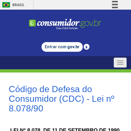
BRASIL
Simplifique!
Comunica BR
Participe
Acesso à informação
Entrar com
gov.br
Legislação
Canais
Toggle
naviga
Código de Defesa do
Consumidor (CDC) - Lei nº
8.078/90
LEI Nº 8.078, DE 11 DE SETEMBRO DE 1990.