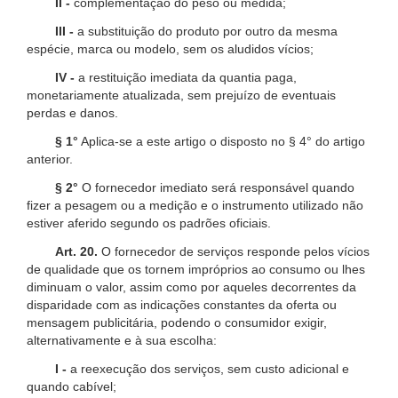
II -
complementação do peso ou medida;
III -
a substituição do produto por outro da mesma
espécie, marca ou modelo, sem os aludidos vícios;
IV -
a restituição imediata da quantia paga,
monetariamente atualizada, sem prejuízo de eventuais
perdas e danos.
§ 1°
Aplica-se a este artigo o disposto no § 4° do artigo
anterior.
§ 2°
O fornecedor imediato será responsável quando
fizer a pesagem ou a medição e o instrumento utilizado não
estiver aferido segundo os padrões oficiais.
Art. 20.
O fornecedor de serviços responde pelos vícios
de qualidade que os tornem impróprios ao consumo ou lhes
diminuam o valor, assim como por aqueles decorrentes da
disparidade com as indicações constantes da oferta ou
mensagem publicitária, podendo o consumidor exigir,
alternativamente e à sua escolha:
I -
a reexecução dos serviços, sem custo adicional e
quando cabível;