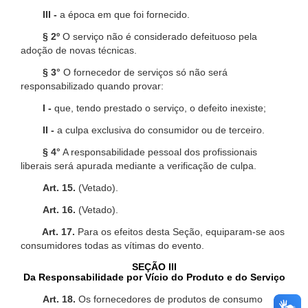
III -
a época em que foi fornecido.
§ 2º
O serviço não é considerado defeituoso pela
adoção de novas técnicas.
§ 3°
O fornecedor de serviços só não será
responsabilizado quando provar:
I -
que, tendo prestado o serviço, o defeito inexiste;
II -
a culpa exclusiva do consumidor ou de terceiro.
§ 4°
A responsabilidade pessoal dos profissionais
liberais será apurada mediante a verificação de culpa.
Art. 15.
(Vetado).
Art. 16.
(Vetado).
Art. 17.
Para os efeitos desta Seção, equiparam-se aos
consumidores todas as vítimas do evento.
SEÇÃO III
Da Responsabilidade por Vício do Produto e do Serviço
Art. 18.
Os fornecedores de produtos de consumo