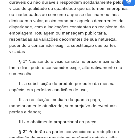
duráveis ou não duráveis respondem solidariamente pelos
vícios de qualidade ou quantidade que os tornem impróprios
ou inadequados ao consumo a que se destinam ou lhes
diminuam o valor, assim como por aqueles decorrentes da
disparidade, com a indicações constantes do recipiente, da
embalagem, rotulagem ou mensagem publicitária,
respeitadas as variações decorrentes de sua natureza,
podendo o consumidor exigir a substituição das partes
viciadas.
§ 1°
Não sendo o vício sanado no prazo máximo de
trinta dias, pode o consumidor exigir, alternativamente e à
sua escolha:
I -
a substituição do produto por outro da mesma
espécie, em perfeitas condições de uso;
II -
a restituição imediata da quantia paga,
monetariamente atualizada, sem prejuízo de eventuais
perdas e danos;
III -
o abatimento proporcional do preço.
§ 2°
Poderão as partes convencionar a redução ou
ampliação do prazo previsto no parágrafo anterior, não