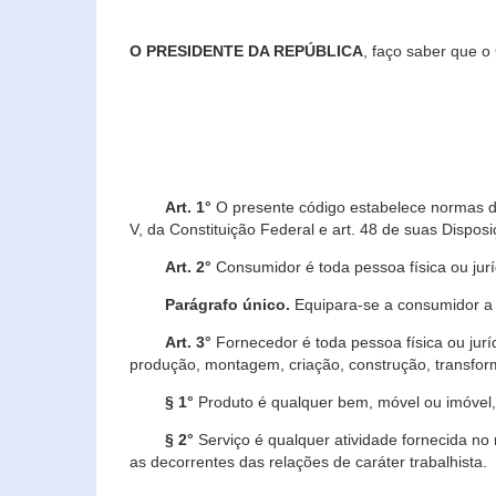
O PRESIDENTE DA REPÚBLICA
, faço saber que o
Art. 1°
O presente código estabelece normas de 
V, da Constituição Federal e art. 48 de suas Disposi
Art. 2°
Consumidor é toda pessoa física ou juríd
Parágrafo único.
Equipara-se a consumidor a c
Art. 3°
Fornecedor é toda pessoa física ou jurí
produção, montagem, criação, construção, transform
§ 1°
Produto é qualquer bem, móvel ou imóvel, 
§ 2°
Serviço é qualquer atividade fornecida no 
as decorrentes das relações de caráter trabalhista.