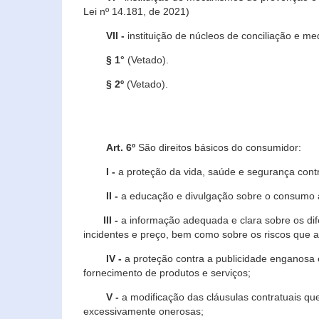
Lei nº 14.181, de 2021)
VII -
instituição de núcleos de conciliação e m
§ 1°
(Vetado).
§ 2º
(Vetado).
Art. 6º
São direitos básicos do consumidor:
I -
a proteção da vida, saúde e segurança contr
II -
a educação e divulgação sobre o consumo a
III -
a informação adequada e clara sobre os dife
incidentes e preço, bem como sobre os riscos q
IV -
a proteção contra a publicidade enganosa e
fornecimento de produtos e serviços;
V -
a modificação das cláusulas contratuais qu
excessivamente onerosas;