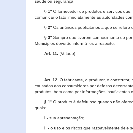
saúde ou segurança.
§ 1°
O fornecedor de produtos e serviços que,
comunicar o fato imediatamente às autoridades com
§ 2°
Os anúncios publicitários a que se refere 
§ 3°
Sempre que tiverem conhecimento de peric
Municípios deverão informá-los a respeito.
Art. 11.
(Vetado).
Art. 12.
O fabricante, o produtor, o construtor
causados aos consumidores por defeitos decorrente
produtos, bem como por informações insuficientes o
§ 1°
O produto é defeituoso quando não oferece
quais:
I -
sua apresentação;
II -
o uso e os riscos que razoavelmente dele 