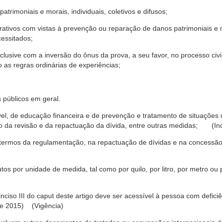
trimoniais e morais, individuais, coletivos e difusos;
rativos com vistas à prevenção ou reparação de danos patrimoniais e mo
cessitados;
nclusive com a inversão do ônus da prova, a seu favor, no processo civil,
 as regras ordinárias de experiências;
 públicos em geral.
ável, de educação financeira e de prevenção e tratamento de situaçõe
o da revisão e da repactuação da dívida, entre outras medidas; (Inc
 termos da regulamentação, na repactuação de dívidas e na concessão
os por unidade de medida, tal como por quilo, por litro, por metro o
nciso III do caput deste artigo deve ser acessível à pessoa com defic
e 2015) (Vigência)