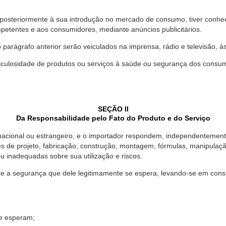
 posteriormente à sua introdução no mercado de consumo, tiver conhe
petentes e aos consumidores, mediante anúncios publicitários.
o parágrafo anterior serão veiculados na imprensa, rádio e televisão, 
ulosidade de produtos ou serviços à saúde ou segurança dos consumido
SEÇÃO II
Da Responsabilidade pelo Fato do Produto e do Serviço
, nacional ou estrangeiro, e o importador respondem, independentemen
s de projeto, fabricação, construção, montagem, fórmulas, manipula
u inadequadas sobre sua utilização e riscos.
 a segurança que dele legitimamente se espera, levando-se em consid
se esperam;