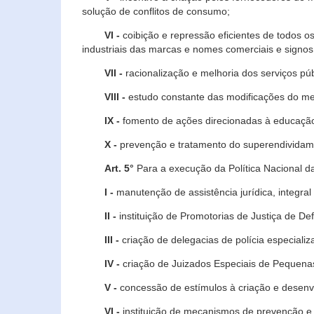
solução de conflitos de consumo;
VI -
coibição e repressão eficientes de todos o
industriais das marcas e nomes comerciais e signos
VII -
racionalização e melhoria dos serviços púb
VIII -
estudo constante das modificações do m
IX -
fomento de ações direcionadas à educação 
X -
prevenção e tratamento do superendividame
Art. 5°
Para a execução da Política Nacional d
I -
manutenção de assistência jurídica, integral
II -
instituição de Promotorias de Justiça de De
III -
criação de delegacias de polícia especial
IV -
criação de Juizados Especiais de Pequenas
V -
concessão de estímulos à criação e desen
VI -
instituição de mecanismos de prevenção e 