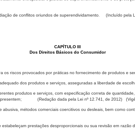
ediação de conflitos oriundos de superendividamento. (Incluído pela L
CAPÍTULO III
Dos Direitos Básicos do Consumidor
a os riscos provocados por práticas no fornecimento de produtos e se
dequado dos produtos e serviços, asseguradas a liberdade de escolha
rentes produtos e serviços, com especificação correta de quantidade, 
ue apresentem; (Redação dada pela Lei nº 12.741, de 2012) (Vigê
 abusiva, métodos comerciais coercitivos ou desleais, bem como contr
e estabeleçam prestações desproporcionais ou sua revisão em razão d