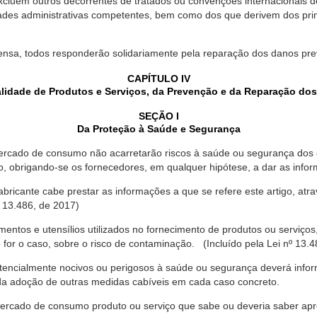
xcluem outros decorrentes de tratados ou convenções internacionais de 
ades administrativas competentes, bem como dos que derivem dos princ
ensa, todos responderão solidariamente pela reparação dos danos pr
CAPÍTULO IV
lidade de Produtos e Serviços, da Prevenção e da Reparação do
SEÇÃO I
Da Proteção à Saúde e Segurança
ercado de consumo não acarretarão riscos à saúde ou segurança dos 
ão, obrigando-se os fornecedores, em qualquer hipótese, a dar as inf
fabricante cabe prestar as informações a que se refere este artigo, a
 13.486, de 2017)
entos e utensílios utilizados no fornecimento de produtos ou serviços
for o caso, sobre o risco de contaminação. (Incluído pela Lei nº 13.4
tencialmente nocivos ou perigosos à saúde ou segurança deverá infor
 da adoção de outras medidas cabíveis em cada caso concreto.
rcado de consumo produto ou serviço que sabe ou deveria saber apres