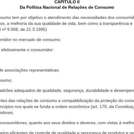
CAPÍTULO II
Da Política Nacional de Relações de Consumo
nsumo tem por objetivo o atendimento das necessidades dos consumido
os, a melhoria da sua qualidade de vida, bem como a transparência e
º 9.008, de 21.3.1995)
sumidor no mercado de consumo;
 efetivamente o consumidor:
 associações representativas;
nsumo;
drões adequados de qualidade, segurança, durabilidade e desempen
antes das relações de consumo e compatibilização da proteção do co
rincípios nos quais se funda a ordem econômica (art. 170, da Constitu
cedores;
consumidores, quanto aos seus direitos e deveres, com vistas à mel
meios eficientes de controle de qualidade e segurança de produtos e 