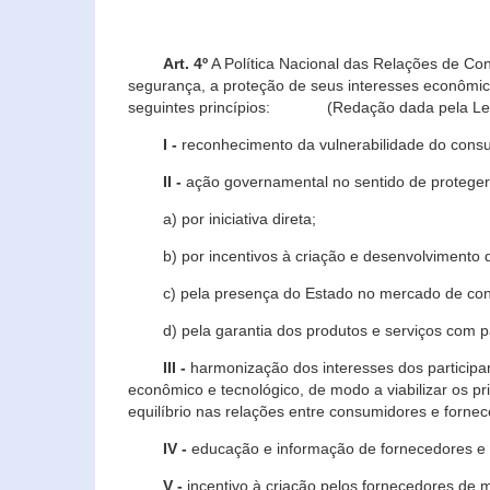
Art. 4º
A Política Nacional das Relações de Co
segurança, a proteção de seus interesses econômic
seguintes princípios: (Redação dada pela Lei n
I -
reconhecimento da vulnerabilidade do con
II -
ação governamental no sentido de proteger
a) por iniciativa direta;
b) por incentivos à criação e desenvolvimento de
c) pela presença do Estado no mercado de co
d) pela garantia dos produtos e serviços com pa
III -
harmonização dos interesses dos particip
econômico e tecnológico, de modo a viabilizar os p
equilíbrio nas relações entre consumidores e forne
IV -
educação e informação de fornecedores e 
V -
incentivo à criação pelos fornecedores de 