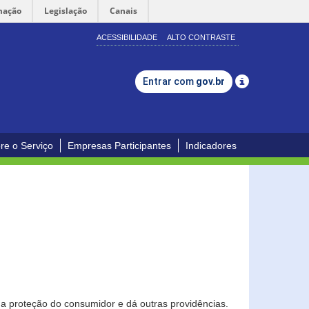
mação
Legislação
Canais
ACESSIBILIDADE
ALTO CONTRASTE
Entrar com
gov.br
re o Serviço
Empresas Participantes
Indicadores
0
a proteção do consumidor e dá outras providências.