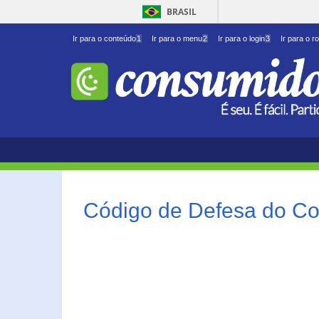
BRASIL
Ir para o conteúdo
1
Ir para o menu
2
Ir para o login
3
Ir para o r
Código de Defesa do Co