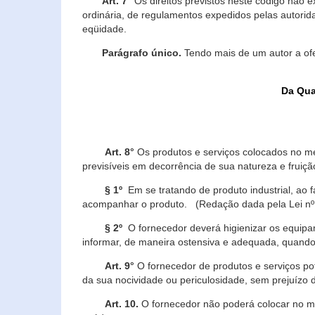
Art. 7°
Os direitos previstos neste código não e
ordinária, de regulamentos expedidos pelas autorid
eqüidade.
Parágrafo único.
Tendo mais de um autor a of
Da Qua
Art. 8°
Os produtos e serviços colocados no m
previsíveis em decorrência de sua natureza e fruiç
§ 1º
Em se tratando de produto industrial, ao 
acompanhar o produto. (Redação dada pela Lei nº
§ 2º
O fornecedor deverá higienizar os equipam
informar, de maneira ostensiva e adequada, quando 
Art. 9°
O fornecedor de produtos e serviços po
da sua nocividade ou periculosidade, sem prejuízo
Art. 10.
O fornecedor não poderá colocar no me