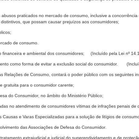
s abusos praticados no mercado de consumo, inclusive a concorrência de
 distintivos, que possam causar prejuízos aos consumidores;
licos;
ercado de consumo.
financeira e ambiental dos consumidores; (Incluído pela Lei nº 14.
nto como forma de evitar a exclusão social do consumidor. (Incluíd
as Relações de Consumo, contará o poder público com os seguintes ins
 e gratuita para o consumidor carente;
fesa do Consumidor, no âmbito do Ministério Público;
izadas no atendimento de consumidores vítimas de infrações penais de
 Causas e Varas Especializadas para a solução de litígios de consum
volvimento das Associações de Defesa do Consumidor.
tratamento extrajudicial e judicial do superendividamento e de prote