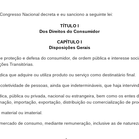
 Congresso Nacional decreta e eu sanciono a seguinte lei:
TÍTULO I
Dos Direitos do Consumidor
CAPÍTULO I
Disposições Gerais
proteção e defesa do consumidor, de ordem pública e interesse social,
ções Transitórias.
ica que adquire ou utiliza produto ou serviço como destinatário final.
oletividade de pessoas, ainda que indetermináveis, que haja intervi
dica, pública ou privada, nacional ou estrangeira, bem como os entes
ação, importação, exportação, distribuição ou comercialização de pro
material ou imaterial.
mercado de consumo, mediante remuneração, inclusive as de natureza ba