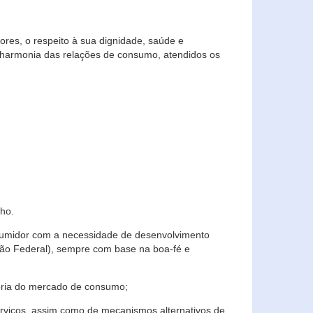
res, o respeito à sua dignidade, saúde e
 harmonia das relações de consumo, atendidos os
ho.
nsumidor com a necessidade de desenvolvimento
ição Federal), sempre com base na boa-fé e
horia do mercado de consumo;
serviços, assim como de mecanismos alternativos de