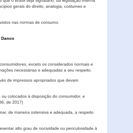
que o Brasil seja signatário, da legislação interna
ípios gerais do direito, analogia, costumes e
evistos nas normas de consumo.
s Danos
consumidores, exceto os considerados normais e
ormações necessárias e adequadas a seu respeito.
través de impressos apropriados que devam
, ou colocados à disposição do consumidor, e
86, de 2017)
mar, de maneira ostensiva e adequada, a respeito
entar alto grau de nocividade ou periculosidade à