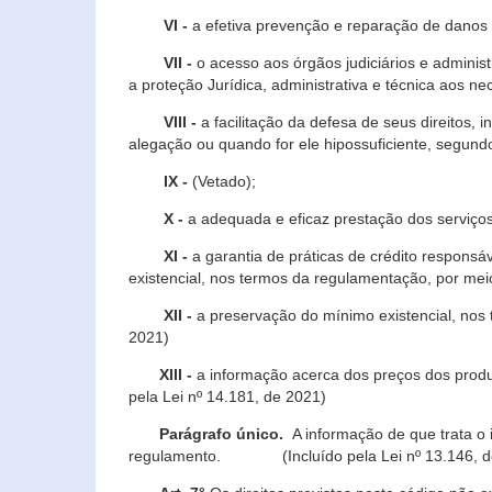
VI -
a efetiva prevenção e reparação de danos pa
VII -
o acesso aos órgãos judiciários e administ
a proteção Jurídica, administrativa e técnica aos ne
VIII -
a facilitação da defesa de seus direitos, i
alegação ou quando for ele hipossuficiente, segundo
IX -
(Vetado);
X -
a adequada e eficaz prestação dos serviços
XI -
a garantia de práticas de crédito respons
existencial, nos termos da regulamentação, por mei
XII -
a preservação do mínimo existencial, nos
2021)
XIII -
a informação acerca dos preços dos produt
pela Lei nº 14.181, de 2021)
Parágrafo único.
A informação de que trata o i
regulamento. (Incluído pela Lei nº 13.146, d