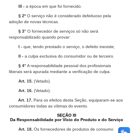
III -
a época em que foi fornecido.
§ 2º
O serviço não é considerado defeituoso pela
adoção de novas técnicas.
§ 3°
O fornecedor de serviços só não será
responsabilizado quando provar:
I -
que, tendo prestado o serviço, o defeito inexiste;
II -
a culpa exclusiva do consumidor ou de terceiro.
§ 4°
A responsabilidade pessoal dos profissionais
liberais será apurada mediante a verificação de culpa.
Art. 15.
(Vetado).
Art. 16.
(Vetado).
Art. 17.
Para os efeitos desta Seção, equiparam-se aos
consumidores todas as vítimas do evento.
SEÇÃO III
Da Responsabilidade por Vício do Produto e do Serviço
Art. 18.
Os fornecedores de produtos de consumo