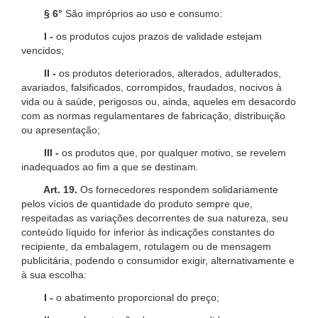
§ 6°
São impróprios ao uso e consumo:
I -
os produtos cujos prazos de validade estejam
vencidos;
II -
os produtos deteriorados, alterados, adulterados,
avariados, falsificados, corrompidos, fraudados, nocivos à
vida ou à saúde, perigosos ou, ainda, aqueles em desacordo
com as normas regulamentares de fabricação, distribuição
ou apresentação;
III -
os produtos que, por qualquer motivo, se revelem
inadequados ao fim a que se destinam.
Art. 19.
Os fornecedores respondem solidariamente
pelos vícios de quantidade do produto sempre que,
respeitadas as variações decorrentes de sua natureza, seu
conteúdo líquido for inferior às indicações constantes do
recipiente, da embalagem, rotulagem ou de mensagem
publicitária, podendo o consumidor exigir, alternativamente e
à sua escolha:
I -
o abatimento proporcional do preço;