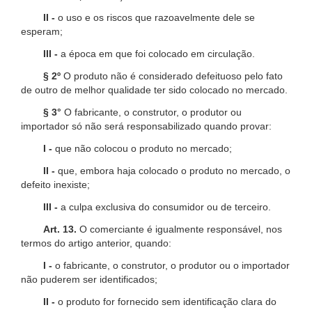
II -
o uso e os riscos que razoavelmente dele se
esperam;
III -
a época em que foi colocado em circulação.
§ 2º
O produto não é considerado defeituoso pelo fato
de outro de melhor qualidade ter sido colocado no mercado.
§ 3°
O fabricante, o construtor, o produtor ou
importador só não será responsabilizado quando provar:
I -
que não colocou o produto no mercado;
II -
que, embora haja colocado o produto no mercado, o
defeito inexiste;
III -
a culpa exclusiva do consumidor ou de terceiro.
Art. 13.
O comerciante é igualmente responsável, nos
termos do artigo anterior, quando:
I -
o fabricante, o construtor, o produtor ou o importador
não puderem ser identificados;
II -
o produto for fornecido sem identificação clara do