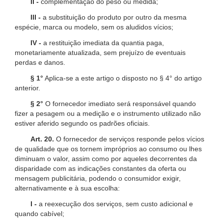
II -
complementação do peso ou medida;
III -
a substituição do produto por outro da mesma
espécie, marca ou modelo, sem os aludidos vícios;
IV -
a restituição imediata da quantia paga,
monetariamente atualizada, sem prejuízo de eventuais
perdas e danos.
§ 1°
Aplica-se a este artigo o disposto no § 4° do artigo
anterior.
§ 2°
O fornecedor imediato será responsável quando
fizer a pesagem ou a medição e o instrumento utilizado não
estiver aferido segundo os padrões oficiais.
Art. 20.
O fornecedor de serviços responde pelos vícios
de qualidade que os tornem impróprios ao consumo ou lhes
diminuam o valor, assim como por aqueles decorrentes da
disparidade com as indicações constantes da oferta ou
mensagem publicitária, podendo o consumidor exigir,
alternativamente e à sua escolha:
I -
a reexecução dos serviços, sem custo adicional e
quando cabível;