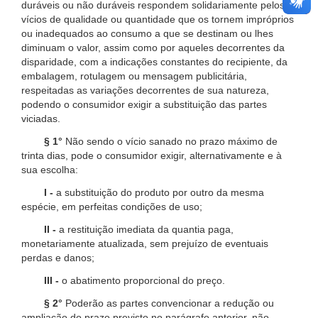
duráveis ou não duráveis respondem solidariamente pelos
vícios de qualidade ou quantidade que os tornem impróprios
ou inadequados ao consumo a que se destinam ou lhes
diminuam o valor, assim como por aqueles decorrentes da
disparidade, com a indicações constantes do recipiente, da
embalagem, rotulagem ou mensagem publicitária,
respeitadas as variações decorrentes de sua natureza,
podendo o consumidor exigir a substituição das partes
viciadas.
§ 1°
Não sendo o vício sanado no prazo máximo de
trinta dias, pode o consumidor exigir, alternativamente e à
sua escolha:
I -
a substituição do produto por outro da mesma
espécie, em perfeitas condições de uso;
II -
a restituição imediata da quantia paga,
monetariamente atualizada, sem prejuízo de eventuais
perdas e danos;
III -
o abatimento proporcional do preço.
§ 2°
Poderão as partes convencionar a redução ou
ampliação do prazo previsto no parágrafo anterior, não