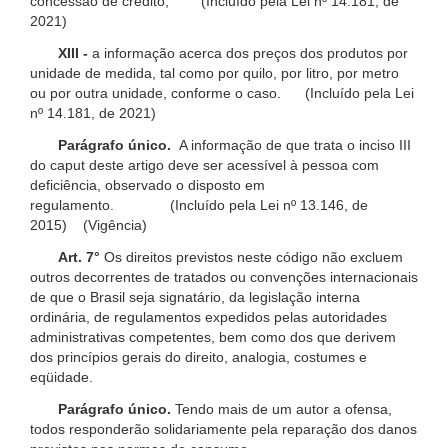
concessão de crédito; (Incluído pela Lei nº 14.181, de
2021)
XIII -
a informação acerca dos preços dos produtos por
unidade de medida, tal como por quilo, por litro, por metro
ou por outra unidade, conforme o caso. (Incluído pela Lei
nº 14.181, de 2021)
Parágrafo único.
A informação de que trata o inciso III
do caput deste artigo deve ser acessível à pessoa com
deficiência, observado o disposto em
regulamento. (Incluído pela Lei nº 13.146, de
2015) (Vigência)
Art. 7°
Os direitos previstos neste código não excluem
outros decorrentes de tratados ou convenções internacionais
de que o Brasil seja signatário, da legislação interna
ordinária, de regulamentos expedidos pelas autoridades
administrativas competentes, bem como dos que derivem
dos princípios gerais do direito, analogia, costumes e
eqüidade.
Parágrafo único.
Tendo mais de um autor a ofensa,
todos responderão solidariamente pela reparação dos danos