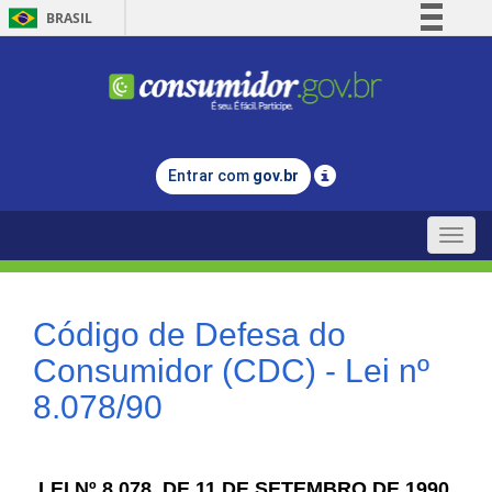
BRASIL
Simplifique!
Comunica BR
Participe
Acesso à informação
Entrar com
gov.br
Legislação
Canais
Toggle
naviga
Código de Defesa do
Consumidor (CDC) - Lei nº
8.078/90
LEI Nº 8.078, DE 11 DE SETEMBRO DE 1990.