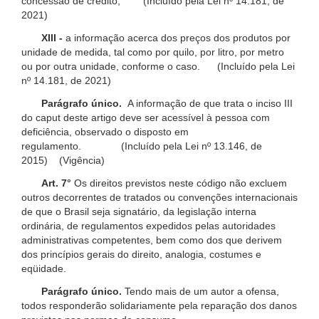
concessão de crédito; (Incluído pela Lei nº 14.181, de
2021)
XIII -
a informação acerca dos preços dos produtos por
unidade de medida, tal como por quilo, por litro, por metro
ou por outra unidade, conforme o caso. (Incluído pela Lei
nº 14.181, de 2021)
Parágrafo único.
A informação de que trata o inciso III
do caput deste artigo deve ser acessível à pessoa com
deficiência, observado o disposto em
regulamento. (Incluído pela Lei nº 13.146, de
2015) (Vigência)
Art. 7°
Os direitos previstos neste código não excluem
outros decorrentes de tratados ou convenções internacionais
de que o Brasil seja signatário, da legislação interna
ordinária, de regulamentos expedidos pelas autoridades
administrativas competentes, bem como dos que derivem
dos princípios gerais do direito, analogia, costumes e
eqüidade.
Parágrafo único.
Tendo mais de um autor a ofensa,
todos responderão solidariamente pela reparação dos danos