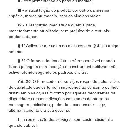
II -
complementação do peso ou medida;
III -
a substituição do produto por outro da mesma
espécie, marca ou modelo, sem os aludidos vícios;
IV -
a restituição imediata da quantia paga,
monetariamente atualizada, sem prejuízo de eventuais
perdas e danos.
§ 1°
Aplica-se a este artigo o disposto no § 4° do artigo
anterior.
§ 2°
O fornecedor imediato será responsável quando
fizer a pesagem ou a medição e o instrumento utilizado não
estiver aferido segundo os padrões oficiais.
Art. 20.
O fornecedor de serviços responde pelos vícios
de qualidade que os tornem impróprios ao consumo ou lhes
diminuam o valor, assim como por aqueles decorrentes da
disparidade com as indicações constantes da oferta ou
mensagem publicitária, podendo o consumidor exigir,
alternativamente e à sua escolha:
I -
a reexecução dos serviços, sem custo adicional e
quando cabível;