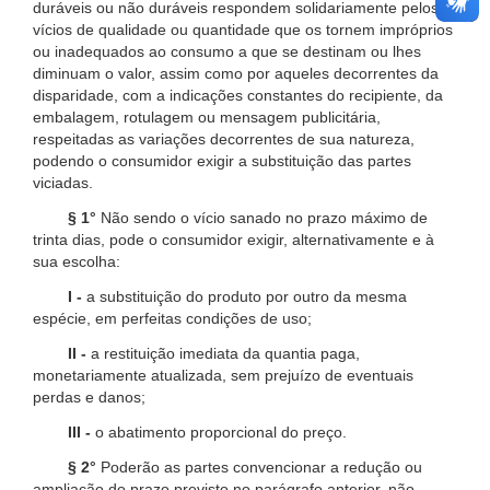
duráveis ou não duráveis respondem solidariamente pelos
vícios de qualidade ou quantidade que os tornem impróprios
ou inadequados ao consumo a que se destinam ou lhes
diminuam o valor, assim como por aqueles decorrentes da
disparidade, com a indicações constantes do recipiente, da
embalagem, rotulagem ou mensagem publicitária,
respeitadas as variações decorrentes de sua natureza,
podendo o consumidor exigir a substituição das partes
viciadas.
§ 1°
Não sendo o vício sanado no prazo máximo de
trinta dias, pode o consumidor exigir, alternativamente e à
sua escolha:
I -
a substituição do produto por outro da mesma
espécie, em perfeitas condições de uso;
II -
a restituição imediata da quantia paga,
monetariamente atualizada, sem prejuízo de eventuais
perdas e danos;
III -
o abatimento proporcional do preço.
§ 2°
Poderão as partes convencionar a redução ou
ampliação do prazo previsto no parágrafo anterior, não