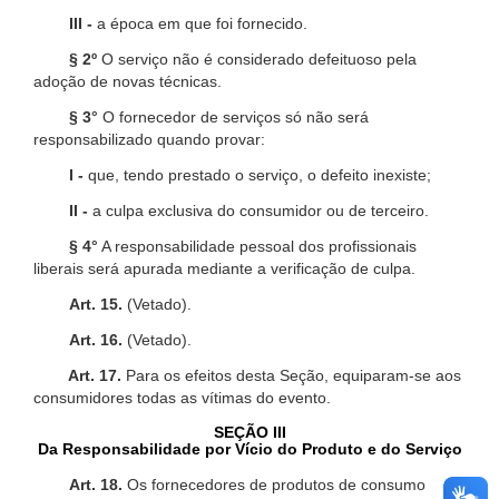
III -
a época em que foi fornecido.
§ 2º
O serviço não é considerado defeituoso pela
adoção de novas técnicas.
§ 3°
O fornecedor de serviços só não será
responsabilizado quando provar:
I -
que, tendo prestado o serviço, o defeito inexiste;
II -
a culpa exclusiva do consumidor ou de terceiro.
§ 4°
A responsabilidade pessoal dos profissionais
liberais será apurada mediante a verificação de culpa.
Art. 15.
(Vetado).
Art. 16.
(Vetado).
Art. 17.
Para os efeitos desta Seção, equiparam-se aos
consumidores todas as vítimas do evento.
SEÇÃO III
Da Responsabilidade por Vício do Produto e do Serviço
Art. 18.
Os fornecedores de produtos de consumo