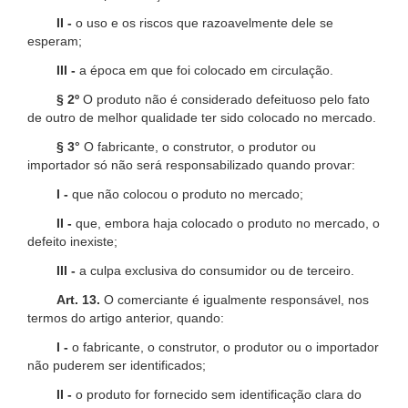
II -
o uso e os riscos que razoavelmente dele se
esperam;
III -
a época em que foi colocado em circulação.
§ 2º
O produto não é considerado defeituoso pelo fato
de outro de melhor qualidade ter sido colocado no mercado.
§ 3°
O fabricante, o construtor, o produtor ou
importador só não será responsabilizado quando provar:
I -
que não colocou o produto no mercado;
II -
que, embora haja colocado o produto no mercado, o
defeito inexiste;
III -
a culpa exclusiva do consumidor ou de terceiro.
Art. 13.
O comerciante é igualmente responsável, nos
termos do artigo anterior, quando:
I -
o fabricante, o construtor, o produtor ou o importador
não puderem ser identificados;
II -
o produto for fornecido sem identificação clara do