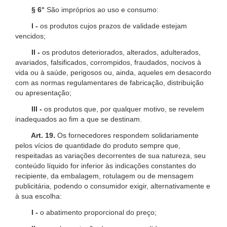
§ 6°
São impróprios ao uso e consumo:
I -
os produtos cujos prazos de validade estejam
vencidos;
II -
os produtos deteriorados, alterados, adulterados,
avariados, falsificados, corrompidos, fraudados, nocivos à
vida ou à saúde, perigosos ou, ainda, aqueles em desacordo
com as normas regulamentares de fabricação, distribuição
ou apresentação;
III -
os produtos que, por qualquer motivo, se revelem
inadequados ao fim a que se destinam.
Art. 19.
Os fornecedores respondem solidariamente
pelos vícios de quantidade do produto sempre que,
respeitadas as variações decorrentes de sua natureza, seu
conteúdo líquido for inferior às indicações constantes do
recipiente, da embalagem, rotulagem ou de mensagem
publicitária, podendo o consumidor exigir, alternativamente e
à sua escolha:
I -
o abatimento proporcional do preço;