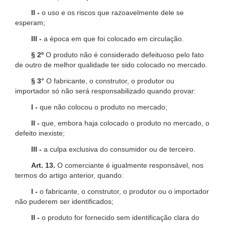
II -
o uso e os riscos que razoavelmente dele se
esperam;
III -
a época em que foi colocado em circulação.
§ 2º
O produto não é considerado defeituoso pelo fato
de outro de melhor qualidade ter sido colocado no mercado.
§ 3°
O fabricante, o construtor, o produtor ou
importador só não será responsabilizado quando provar:
I -
que não colocou o produto no mercado;
II -
que, embora haja colocado o produto no mercado, o
defeito inexiste;
III -
a culpa exclusiva do consumidor ou de terceiro.
Art. 13.
O comerciante é igualmente responsável, nos
termos do artigo anterior, quando:
I -
o fabricante, o construtor, o produtor ou o importador
não puderem ser identificados;
II -
o produto for fornecido sem identificação clara do