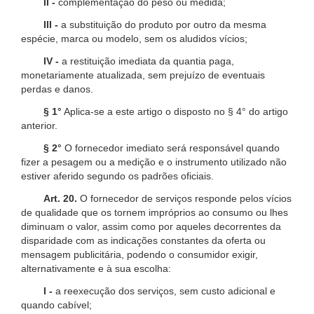
II -
complementação do peso ou medida;
III -
a substituição do produto por outro da mesma
espécie, marca ou modelo, sem os aludidos vícios;
IV -
a restituição imediata da quantia paga,
monetariamente atualizada, sem prejuízo de eventuais
perdas e danos.
§ 1°
Aplica-se a este artigo o disposto no § 4° do artigo
anterior.
§ 2°
O fornecedor imediato será responsável quando
fizer a pesagem ou a medição e o instrumento utilizado não
estiver aferido segundo os padrões oficiais.
Art. 20.
O fornecedor de serviços responde pelos vícios
de qualidade que os tornem impróprios ao consumo ou lhes
diminuam o valor, assim como por aqueles decorrentes da
disparidade com as indicações constantes da oferta ou
mensagem publicitária, podendo o consumidor exigir,
alternativamente e à sua escolha:
I -
a reexecução dos serviços, sem custo adicional e
quando cabível;