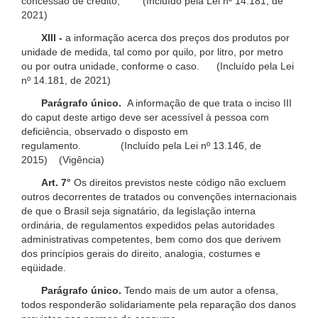
concessão de crédito; (Incluído pela Lei nº 14.181, de
2021)
XIII -
a informação acerca dos preços dos produtos por
unidade de medida, tal como por quilo, por litro, por metro
ou por outra unidade, conforme o caso. (Incluído pela Lei
nº 14.181, de 2021)
Parágrafo único.
A informação de que trata o inciso III
do caput deste artigo deve ser acessível à pessoa com
deficiência, observado o disposto em
regulamento. (Incluído pela Lei nº 13.146, de
2015) (Vigência)
Art. 7°
Os direitos previstos neste código não excluem
outros decorrentes de tratados ou convenções internacionais
de que o Brasil seja signatário, da legislação interna
ordinária, de regulamentos expedidos pelas autoridades
administrativas competentes, bem como dos que derivem
dos princípios gerais do direito, analogia, costumes e
eqüidade.
Parágrafo único.
Tendo mais de um autor a ofensa,
todos responderão solidariamente pela reparação dos danos