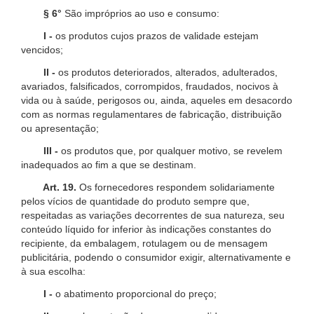
§ 6°
São impróprios ao uso e consumo:
I -
os produtos cujos prazos de validade estejam
vencidos;
II -
os produtos deteriorados, alterados, adulterados,
avariados, falsificados, corrompidos, fraudados, nocivos à
vida ou à saúde, perigosos ou, ainda, aqueles em desacordo
com as normas regulamentares de fabricação, distribuição
ou apresentação;
III -
os produtos que, por qualquer motivo, se revelem
inadequados ao fim a que se destinam.
Art. 19.
Os fornecedores respondem solidariamente
pelos vícios de quantidade do produto sempre que,
respeitadas as variações decorrentes de sua natureza, seu
conteúdo líquido for inferior às indicações constantes do
recipiente, da embalagem, rotulagem ou de mensagem
publicitária, podendo o consumidor exigir, alternativamente e
à sua escolha:
I -
o abatimento proporcional do preço;