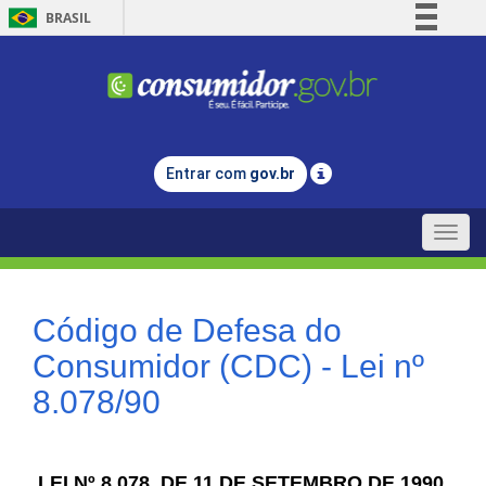
BRASIL
Simplifique!
Comunica BR
Participe
Acesso à informação
Entrar com
gov.br
Legislação
Canais
Toggle
naviga
Código de Defesa do
Consumidor (CDC) - Lei nº
8.078/90
LEI Nº 8.078, DE 11 DE SETEMBRO DE 1990.