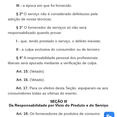
III -
a época em que foi fornecido.
§ 2º
O serviço não é considerado defeituoso pela
adoção de novas técnicas.
§ 3°
O fornecedor de serviços só não será
responsabilizado quando provar:
I -
que, tendo prestado o serviço, o defeito inexiste;
II -
a culpa exclusiva do consumidor ou de terceiro.
§ 4°
A responsabilidade pessoal dos profissionais
liberais será apurada mediante a verificação de culpa.
Art. 15.
(Vetado).
Art. 16.
(Vetado).
Art. 17.
Para os efeitos desta Seção, equiparam-se aos
consumidores todas as vítimas do evento.
SEÇÃO III
Da Responsabilidade por Vício do Produto e do Serviço
Art. 18.
Os fornecedores de produtos de consumo