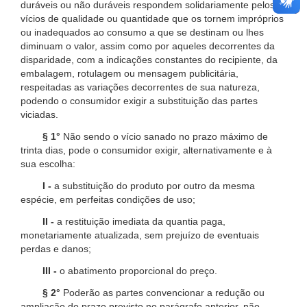
duráveis ou não duráveis respondem solidariamente pelos
vícios de qualidade ou quantidade que os tornem impróprios
ou inadequados ao consumo a que se destinam ou lhes
diminuam o valor, assim como por aqueles decorrentes da
disparidade, com a indicações constantes do recipiente, da
embalagem, rotulagem ou mensagem publicitária,
respeitadas as variações decorrentes de sua natureza,
podendo o consumidor exigir a substituição das partes
viciadas.
§ 1°
Não sendo o vício sanado no prazo máximo de
trinta dias, pode o consumidor exigir, alternativamente e à
sua escolha:
I -
a substituição do produto por outro da mesma
espécie, em perfeitas condições de uso;
II -
a restituição imediata da quantia paga,
monetariamente atualizada, sem prejuízo de eventuais
perdas e danos;
III -
o abatimento proporcional do preço.
§ 2°
Poderão as partes convencionar a redução ou
ampliação do prazo previsto no parágrafo anterior, não