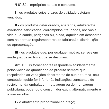
§ 6°
São impróprios ao uso e consumo:
I -
os produtos cujos prazos de validade estejam
vencidos;
II -
os produtos deteriorados, alterados, adulterados,
avariados, falsificados, corrompidos, fraudados, nocivos à
vida ou à saúde, perigosos ou, ainda, aqueles em desacordo
com as normas regulamentares de fabricação, distribuição
ou apresentação;
III -
os produtos que, por qualquer motivo, se revelem
inadequados ao fim a que se destinam.
Art. 19.
Os fornecedores respondem solidariamente
pelos vícios de quantidade do produto sempre que,
respeitadas as variações decorrentes de sua natureza, seu
conteúdo líquido for inferior às indicações constantes do
recipiente, da embalagem, rotulagem ou de mensagem
publicitária, podendo o consumidor exigir, alternativamente e
à sua escolha:
I -
o abatimento proporcional do preço;