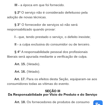
III -
a época em que foi fornecido.
§ 2º
O serviço não é considerado defeituoso pela
adoção de novas técnicas.
§ 3°
O fornecedor de serviços só não será
responsabilizado quando provar:
I -
que, tendo prestado o serviço, o defeito inexiste;
II -
a culpa exclusiva do consumidor ou de terceiro.
§ 4°
A responsabilidade pessoal dos profissionais
liberais será apurada mediante a verificação de culpa.
Art. 15.
(Vetado).
Art. 16.
(Vetado).
Art. 17.
Para os efeitos desta Seção, equiparam-se aos
consumidores todas as vítimas do evento.
SEÇÃO III
Da Responsabilidade por Vício do Produto e do Serviço
Art. 18.
Os fornecedores de produtos de consumo