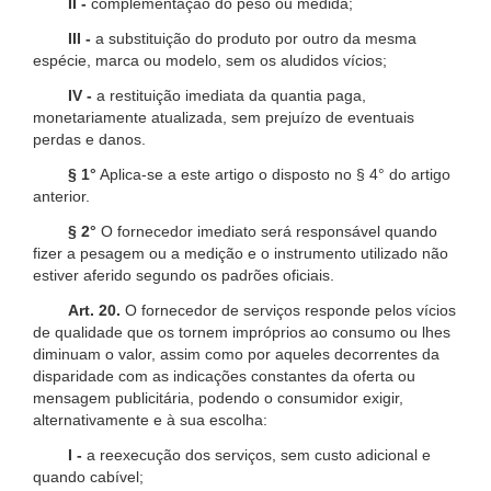
II -
complementação do peso ou medida;
III -
a substituição do produto por outro da mesma
espécie, marca ou modelo, sem os aludidos vícios;
IV -
a restituição imediata da quantia paga,
monetariamente atualizada, sem prejuízo de eventuais
perdas e danos.
§ 1°
Aplica-se a este artigo o disposto no § 4° do artigo
anterior.
§ 2°
O fornecedor imediato será responsável quando
fizer a pesagem ou a medição e o instrumento utilizado não
estiver aferido segundo os padrões oficiais.
Art. 20.
O fornecedor de serviços responde pelos vícios
de qualidade que os tornem impróprios ao consumo ou lhes
diminuam o valor, assim como por aqueles decorrentes da
disparidade com as indicações constantes da oferta ou
mensagem publicitária, podendo o consumidor exigir,
alternativamente e à sua escolha:
I -
a reexecução dos serviços, sem custo adicional e
quando cabível;