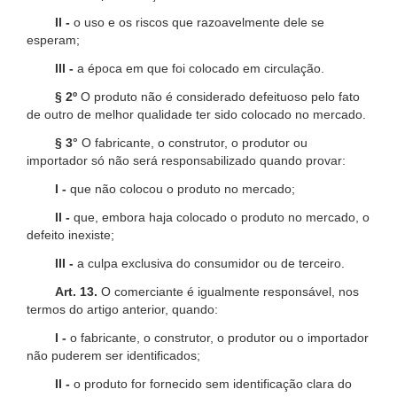
II -
o uso e os riscos que razoavelmente dele se
esperam;
III -
a época em que foi colocado em circulação.
§ 2º
O produto não é considerado defeituoso pelo fato
de outro de melhor qualidade ter sido colocado no mercado.
§ 3°
O fabricante, o construtor, o produtor ou
importador só não será responsabilizado quando provar:
I -
que não colocou o produto no mercado;
II -
que, embora haja colocado o produto no mercado, o
defeito inexiste;
III -
a culpa exclusiva do consumidor ou de terceiro.
Art. 13.
O comerciante é igualmente responsável, nos
termos do artigo anterior, quando:
I -
o fabricante, o construtor, o produtor ou o importador
não puderem ser identificados;
II -
o produto for fornecido sem identificação clara do