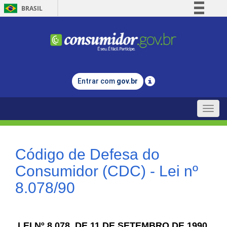
BRASIL
Simplifique!
Comunica BR
Participe
Acesso à informação
Entrar com
gov.br
Legislação
Canais
Toggle
naviga
Código de Defesa do
Consumidor (CDC) - Lei nº
8.078/90
LEI Nº 8.078, DE 11 DE SETEMBRO DE 1990.