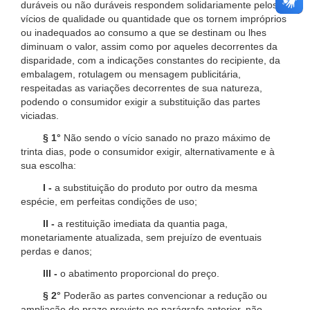
duráveis ou não duráveis respondem solidariamente pelos
vícios de qualidade ou quantidade que os tornem impróprios
ou inadequados ao consumo a que se destinam ou lhes
diminuam o valor, assim como por aqueles decorrentes da
disparidade, com a indicações constantes do recipiente, da
embalagem, rotulagem ou mensagem publicitária,
respeitadas as variações decorrentes de sua natureza,
podendo o consumidor exigir a substituição das partes
viciadas.
§ 1°
Não sendo o vício sanado no prazo máximo de
trinta dias, pode o consumidor exigir, alternativamente e à
sua escolha:
I -
a substituição do produto por outro da mesma
espécie, em perfeitas condições de uso;
II -
a restituição imediata da quantia paga,
monetariamente atualizada, sem prejuízo de eventuais
perdas e danos;
III -
o abatimento proporcional do preço.
§ 2°
Poderão as partes convencionar a redução ou
ampliação do prazo previsto no parágrafo anterior, não