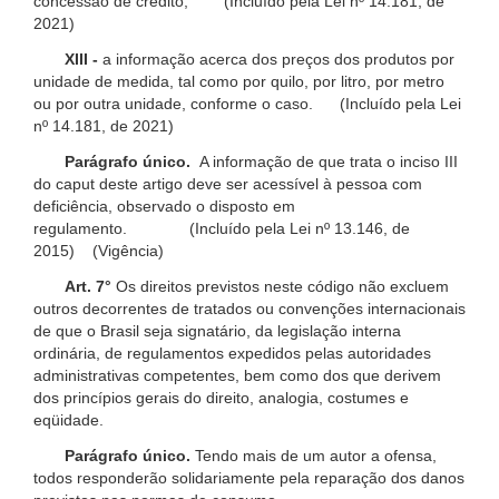
concessão de crédito; (Incluído pela Lei nº 14.181, de
2021)
XIII -
a informação acerca dos preços dos produtos por
unidade de medida, tal como por quilo, por litro, por metro
ou por outra unidade, conforme o caso. (Incluído pela Lei
nº 14.181, de 2021)
Parágrafo único.
A informação de que trata o inciso III
do caput deste artigo deve ser acessível à pessoa com
deficiência, observado o disposto em
regulamento. (Incluído pela Lei nº 13.146, de
2015) (Vigência)
Art. 7°
Os direitos previstos neste código não excluem
outros decorrentes de tratados ou convenções internacionais
de que o Brasil seja signatário, da legislação interna
ordinária, de regulamentos expedidos pelas autoridades
administrativas competentes, bem como dos que derivem
dos princípios gerais do direito, analogia, costumes e
eqüidade.
Parágrafo único.
Tendo mais de um autor a ofensa,
todos responderão solidariamente pela reparação dos danos