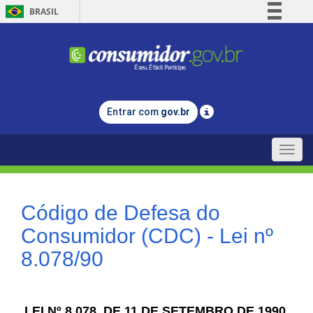
BRASIL
Simplifique!
Comunica BR
Participe
Acesso à informação
Entrar com
gov.br
Legislação
Canais
Toggle
naviga
Código de Defesa do
Consumidor (CDC) - Lei nº
8.078/90
LEI Nº 8.078, DE 11 DE SETEMBRO DE 1990.