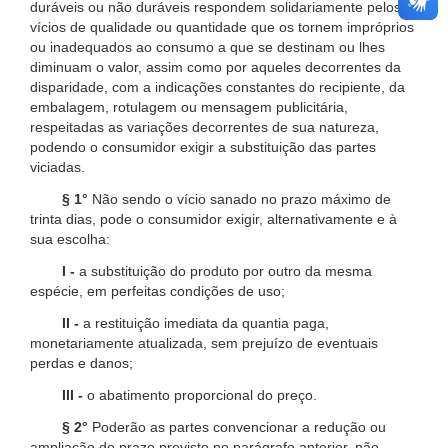
duráveis ou não duráveis respondem solidariamente pelos
vícios de qualidade ou quantidade que os tornem impróprios
ou inadequados ao consumo a que se destinam ou lhes
diminuam o valor, assim como por aqueles decorrentes da
disparidade, com a indicações constantes do recipiente, da
embalagem, rotulagem ou mensagem publicitária,
respeitadas as variações decorrentes de sua natureza,
podendo o consumidor exigir a substituição das partes
viciadas.
§ 1°
Não sendo o vício sanado no prazo máximo de
trinta dias, pode o consumidor exigir, alternativamente e à
sua escolha:
I -
a substituição do produto por outro da mesma
espécie, em perfeitas condições de uso;
II -
a restituição imediata da quantia paga,
monetariamente atualizada, sem prejuízo de eventuais
perdas e danos;
III -
o abatimento proporcional do preço.
§ 2°
Poderão as partes convencionar a redução ou
ampliação do prazo previsto no parágrafo anterior, não