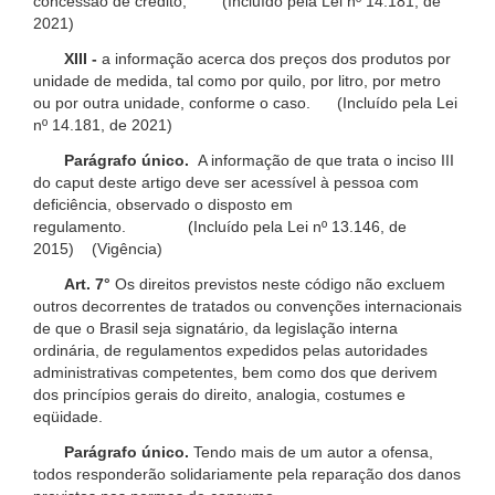
concessão de crédito; (Incluído pela Lei nº 14.181, de
2021)
XIII -
a informação acerca dos preços dos produtos por
unidade de medida, tal como por quilo, por litro, por metro
ou por outra unidade, conforme o caso. (Incluído pela Lei
nº 14.181, de 2021)
Parágrafo único.
A informação de que trata o inciso III
do caput deste artigo deve ser acessível à pessoa com
deficiência, observado o disposto em
regulamento. (Incluído pela Lei nº 13.146, de
2015) (Vigência)
Art. 7°
Os direitos previstos neste código não excluem
outros decorrentes de tratados ou convenções internacionais
de que o Brasil seja signatário, da legislação interna
ordinária, de regulamentos expedidos pelas autoridades
administrativas competentes, bem como dos que derivem
dos princípios gerais do direito, analogia, costumes e
eqüidade.
Parágrafo único.
Tendo mais de um autor a ofensa,
todos responderão solidariamente pela reparação dos danos