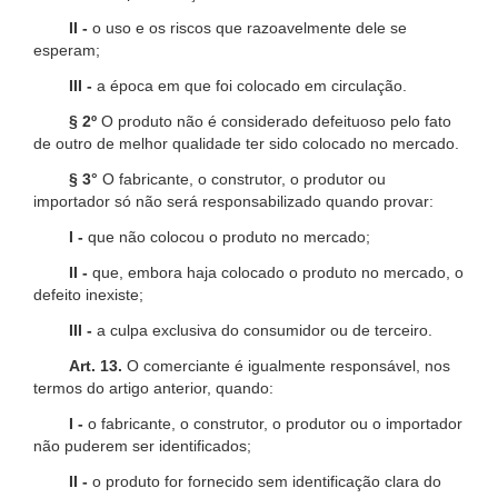
II -
o uso e os riscos que razoavelmente dele se
esperam;
III -
a época em que foi colocado em circulação.
§ 2º
O produto não é considerado defeituoso pelo fato
de outro de melhor qualidade ter sido colocado no mercado.
§ 3°
O fabricante, o construtor, o produtor ou
importador só não será responsabilizado quando provar:
I -
que não colocou o produto no mercado;
II -
que, embora haja colocado o produto no mercado, o
defeito inexiste;
III -
a culpa exclusiva do consumidor ou de terceiro.
Art. 13.
O comerciante é igualmente responsável, nos
termos do artigo anterior, quando:
I -
o fabricante, o construtor, o produtor ou o importador
não puderem ser identificados;
II -
o produto for fornecido sem identificação clara do