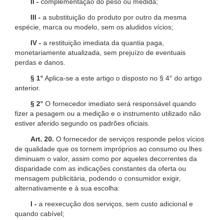
II -
complementação do peso ou medida;
III -
a substituição do produto por outro da mesma
espécie, marca ou modelo, sem os aludidos vícios;
IV -
a restituição imediata da quantia paga,
monetariamente atualizada, sem prejuízo de eventuais
perdas e danos.
§ 1°
Aplica-se a este artigo o disposto no § 4° do artigo
anterior.
§ 2°
O fornecedor imediato será responsável quando
fizer a pesagem ou a medição e o instrumento utilizado não
estiver aferido segundo os padrões oficiais.
Art. 20.
O fornecedor de serviços responde pelos vícios
de qualidade que os tornem impróprios ao consumo ou lhes
diminuam o valor, assim como por aqueles decorrentes da
disparidade com as indicações constantes da oferta ou
mensagem publicitária, podendo o consumidor exigir,
alternativamente e à sua escolha:
I -
a reexecução dos serviços, sem custo adicional e
quando cabível;