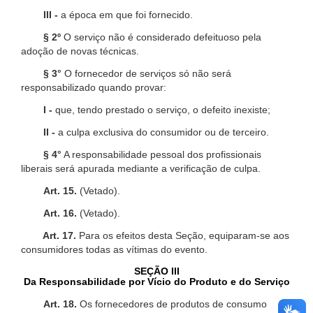
III -
a época em que foi fornecido.
§ 2º
O serviço não é considerado defeituoso pela
adoção de novas técnicas.
§ 3°
O fornecedor de serviços só não será
responsabilizado quando provar:
I -
que, tendo prestado o serviço, o defeito inexiste;
II -
a culpa exclusiva do consumidor ou de terceiro.
§ 4°
A responsabilidade pessoal dos profissionais
liberais será apurada mediante a verificação de culpa.
Art. 15.
(Vetado).
Art. 16.
(Vetado).
Art. 17.
Para os efeitos desta Seção, equiparam-se aos
consumidores todas as vítimas do evento.
SEÇÃO III
Da Responsabilidade por Vício do Produto e do Serviço
Art. 18.
Os fornecedores de produtos de consumo