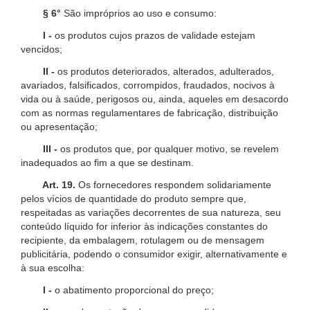
§ 6°
São impróprios ao uso e consumo:
I -
os produtos cujos prazos de validade estejam
vencidos;
II -
os produtos deteriorados, alterados, adulterados,
avariados, falsificados, corrompidos, fraudados, nocivos à
vida ou à saúde, perigosos ou, ainda, aqueles em desacordo
com as normas regulamentares de fabricação, distribuição
ou apresentação;
III -
os produtos que, por qualquer motivo, se revelem
inadequados ao fim a que se destinam.
Art. 19.
Os fornecedores respondem solidariamente
pelos vícios de quantidade do produto sempre que,
respeitadas as variações decorrentes de sua natureza, seu
conteúdo líquido for inferior às indicações constantes do
recipiente, da embalagem, rotulagem ou de mensagem
publicitária, podendo o consumidor exigir, alternativamente e
à sua escolha:
I -
o abatimento proporcional do preço;