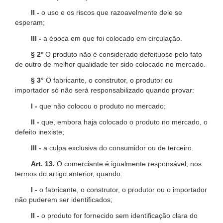
II -
o uso e os riscos que razoavelmente dele se
esperam;
III -
a época em que foi colocado em circulação.
§ 2º
O produto não é considerado defeituoso pelo fato
de outro de melhor qualidade ter sido colocado no mercado.
§ 3°
O fabricante, o construtor, o produtor ou
importador só não será responsabilizado quando provar:
I -
que não colocou o produto no mercado;
II -
que, embora haja colocado o produto no mercado, o
defeito inexiste;
III -
a culpa exclusiva do consumidor ou de terceiro.
Art. 13.
O comerciante é igualmente responsável, nos
termos do artigo anterior, quando:
I -
o fabricante, o construtor, o produtor ou o importador
não puderem ser identificados;
II -
o produto for fornecido sem identificação clara do