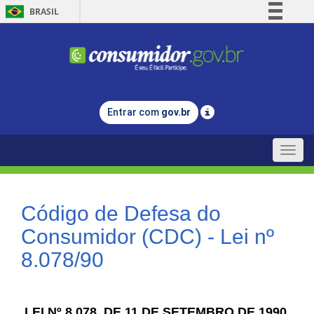
BRASIL
Simplifique!
Comunica BR
Participe
Acesso à informação
Entrar com
gov.br
Legislação
Canais
Toggle
naviga
Código de Defesa do
Consumidor (CDC) - Lei nº
8.078/90
LEI Nº 8.078, DE 11 DE SETEMBRO DE 1990.