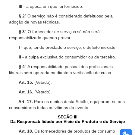
III -
a época em que foi fornecido.
§ 2º
O serviço não é considerado defeituoso pela
adoção de novas técnicas.
§ 3°
O fornecedor de serviços só não será
responsabilizado quando provar:
I -
que, tendo prestado o serviço, o defeito inexiste;
II -
a culpa exclusiva do consumidor ou de terceiro.
§ 4°
A responsabilidade pessoal dos profissionais
liberais será apurada mediante a verificação de culpa.
Art. 15.
(Vetado).
Art. 16.
(Vetado).
Art. 17.
Para os efeitos desta Seção, equiparam-se aos
consumidores todas as vítimas do evento.
SEÇÃO III
Da Responsabilidade por Vício do Produto e do Serviço
Art. 18.
Os fornecedores de produtos de consumo