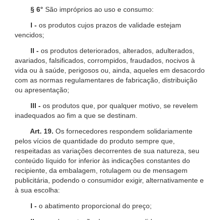
§ 6°
São impróprios ao uso e consumo:
I -
os produtos cujos prazos de validade estejam
vencidos;
II -
os produtos deteriorados, alterados, adulterados,
avariados, falsificados, corrompidos, fraudados, nocivos à
vida ou à saúde, perigosos ou, ainda, aqueles em desacordo
com as normas regulamentares de fabricação, distribuição
ou apresentação;
III -
os produtos que, por qualquer motivo, se revelem
inadequados ao fim a que se destinam.
Art. 19.
Os fornecedores respondem solidariamente
pelos vícios de quantidade do produto sempre que,
respeitadas as variações decorrentes de sua natureza, seu
conteúdo líquido for inferior às indicações constantes do
recipiente, da embalagem, rotulagem ou de mensagem
publicitária, podendo o consumidor exigir, alternativamente e
à sua escolha:
I -
o abatimento proporcional do preço;