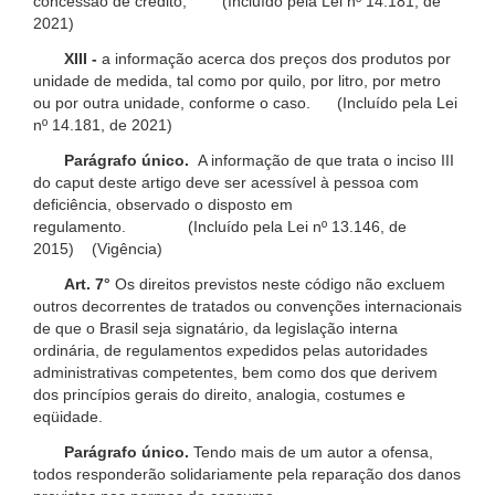
concessão de crédito; (Incluído pela Lei nº 14.181, de
2021)
XIII -
a informação acerca dos preços dos produtos por
unidade de medida, tal como por quilo, por litro, por metro
ou por outra unidade, conforme o caso. (Incluído pela Lei
nº 14.181, de 2021)
Parágrafo único.
A informação de que trata o inciso III
do caput deste artigo deve ser acessível à pessoa com
deficiência, observado o disposto em
regulamento. (Incluído pela Lei nº 13.146, de
2015) (Vigência)
Art. 7°
Os direitos previstos neste código não excluem
outros decorrentes de tratados ou convenções internacionais
de que o Brasil seja signatário, da legislação interna
ordinária, de regulamentos expedidos pelas autoridades
administrativas competentes, bem como dos que derivem
dos princípios gerais do direito, analogia, costumes e
eqüidade.
Parágrafo único.
Tendo mais de um autor a ofensa,
todos responderão solidariamente pela reparação dos danos