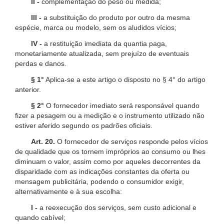
II -
complementação do peso ou medida;
III -
a substituição do produto por outro da mesma
espécie, marca ou modelo, sem os aludidos vícios;
IV -
a restituição imediata da quantia paga,
monetariamente atualizada, sem prejuízo de eventuais
perdas e danos.
§ 1°
Aplica-se a este artigo o disposto no § 4° do artigo
anterior.
§ 2°
O fornecedor imediato será responsável quando
fizer a pesagem ou a medição e o instrumento utilizado não
estiver aferido segundo os padrões oficiais.
Art. 20.
O fornecedor de serviços responde pelos vícios
de qualidade que os tornem impróprios ao consumo ou lhes
diminuam o valor, assim como por aqueles decorrentes da
disparidade com as indicações constantes da oferta ou
mensagem publicitária, podendo o consumidor exigir,
alternativamente e à sua escolha:
I -
a reexecução dos serviços, sem custo adicional e
quando cabível;